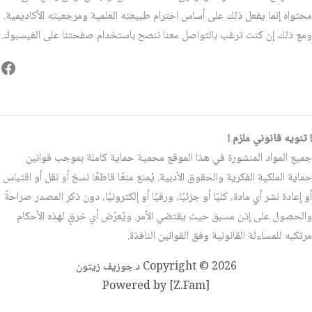
محتواه إنما يفعل ذلك على أساس احترام طبيعته العلمية ومرجعيته الأكاديمية.
ومع ذلك إن كنت ترغب بالتواصل معنا ننصح باستخدام صفحتنا على الفيسبوك.
فيس
! تنويه قانوني ملزم !
جميع المواد المنشورة في هذا الموقع محمية حماية كاملة بموجب قوانين
حماية الملكية الفكرية والحقوق الأدبية. يُمنع منعًا قاطعًا نسخ أو نقل أو اقتباس
أو إعادة نشر أي مادة، كليًا أو جزئيًا، ورقيًا أو إلكترونيًا، دون ذكر المصدر صراحةً
والحصول على إذن مسبق حيث يقتضي الأمر. ويُعرّض أي خرقٍ لهذه الأحكام
مرتكبه للمساءلة القانونية وفق القوانين النافذة.
Copyright © 2026 د.جوزيف زيتون
Powered by [Z.Fam]