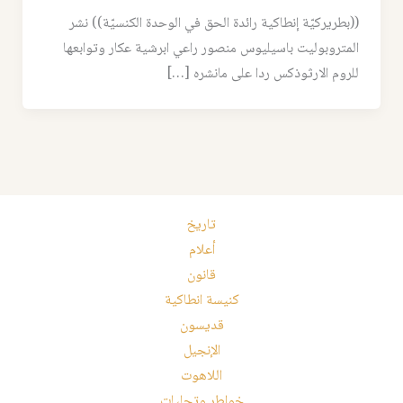
((بطريركيّة إنطاكية رائدة الحق في الوحدة الكنسيّة)) نشر
المتروبوليت باسيليوس منصور راعي ابرشية عكار وتوابعها
للروم الارثوذكس ردا على مانشره […]
تاريخ
أعلام
قانون
كنيسة انطاكية
قديسون
الإنجيل
اللاهوت
خواطر وتجليات