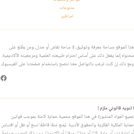
متنوعات
اساطير
هذا الموقع مساحة معرفة وتوثيق، لا ساحة نقاش أو جدل، ومن يطّلع على
محتواه إنما يفعل ذلك على أساس احترام طبيعته العلمية ومرجعيته الأكاديمية.
ومع ذلك إن كنت ترغب بالتواصل معنا ننصح باستخدام صفحتنا على الفيسبوك.
فيس
! تنويه قانوني ملزم !
جميع المواد المنشورة في هذا الموقع محمية حماية كاملة بموجب قوانين
حماية الملكية الفكرية والحقوق الأدبية. يُمنع منعًا قاطعًا نسخ أو نقل أو اقتباس
أو إعادة نشر أي مادة، كليًا أو جزئيًا، ورقيًا أو إلكترونيًا، دون ذكر المصدر صراحةً