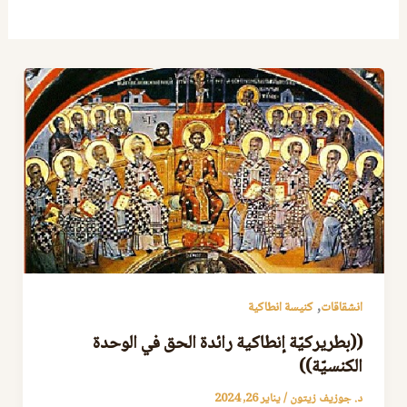
,
انشقاقات
كنيسة انطاكية
((بطريركيّة إنطاكية رائدة الحق في الوحدة
الكنسيّة))
د. جوزيف زيتون
/
يناير 26, 2024