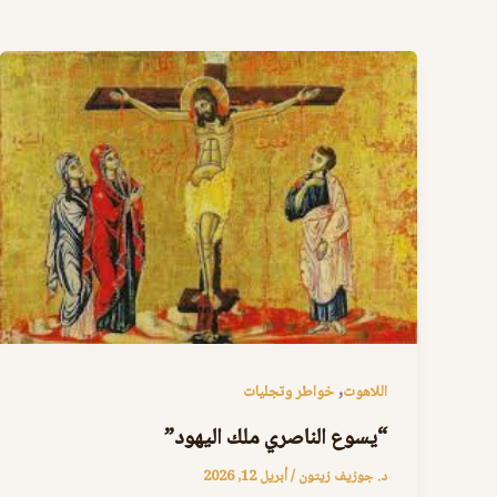
,
اللاهوت
خواطر وتجليات
“يسوع الناصري ملك اليهود”
د. جوزيف زيتون
/
أبريل 12, 2026