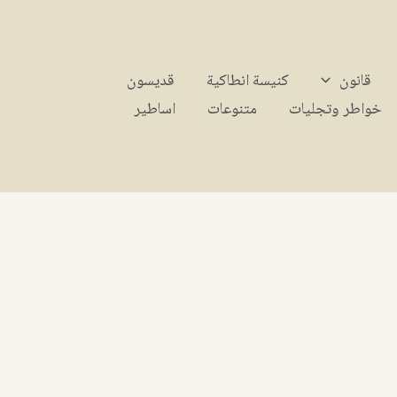
قانون
كنيسة انطاكية
قديسون
خواطر وتجليات
متنوعات
اساطير