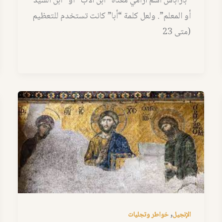
باراباس اسم أرامي معناه “ابن الأب” أو “ابن السيد
أو المعلم”. ولعل كلمة “أبا” كانت تستخدم للتعظيم
(متى 23
,
الإنجيل
خواطر وتجليات