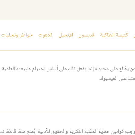
كنيسة انطاكية
قديسون
الإنجيل
اللاهوت
خواطر وتجليات
 يطّلع على محتواه إنما يفعل ذلك على أساس احترام طبيعته العلمية و
نا على الفيسبوك.
قوانين حماية الملكية الفكرية والحقوق الأدبية. يُمنع منعًا قاطعًا نسخ أ