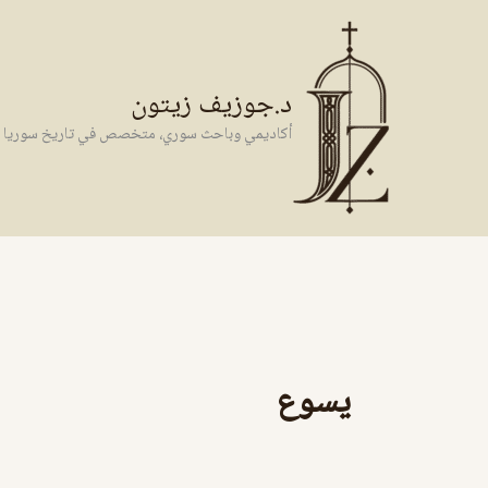
خطي
لى
لمحتوى
د.جوزيف زيتون
أكاديمي وباحث سوري، متخصص في تاريخ سوريا وال
يسوع