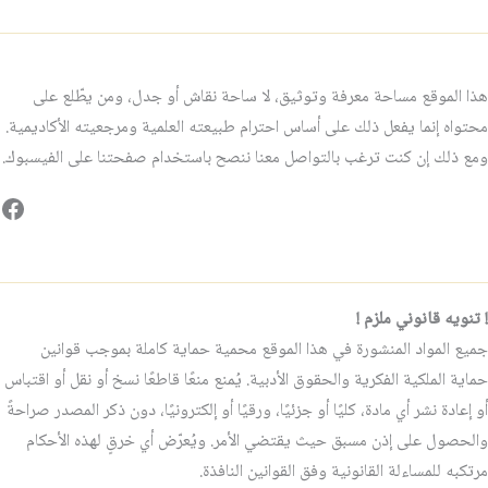
هذا الموقع مساحة معرفة وتوثيق، لا ساحة نقاش أو جدل، ومن يطّلع على
محتواه إنما يفعل ذلك على أساس احترام طبيعته العلمية ومرجعيته الأكاديمية.
ومع ذلك إن كنت ترغب بالتواصل معنا ننصح باستخدام صفحتنا على الفيسبوك.
فيس
! تنويه قانوني ملزم !
جميع المواد المنشورة في هذا الموقع محمية حماية كاملة بموجب قوانين
حماية الملكية الفكرية والحقوق الأدبية. يُمنع منعًا قاطعًا نسخ أو نقل أو اقتباس
أو إعادة نشر أي مادة، كليًا أو جزئيًا، ورقيًا أو إلكترونيًا، دون ذكر المصدر صراحةً
والحصول على إذن مسبق حيث يقتضي الأمر. ويُعرّض أي خرقٍ لهذه الأحكام
مرتكبه للمساءلة القانونية وفق القوانين النافذة.