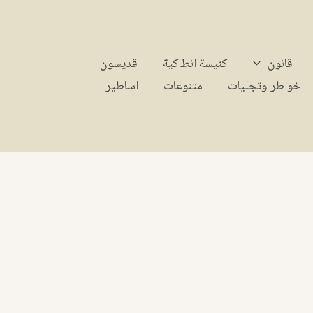
قانون
كنيسة انطاكية
قديسون
خواطر وتجليات
متنوعات
اساطير