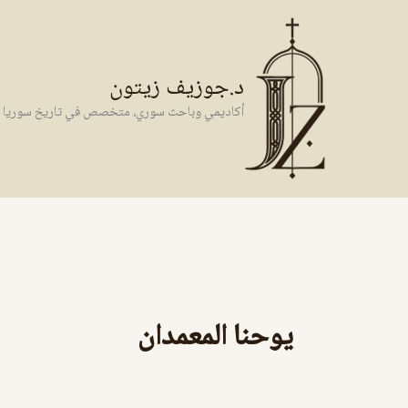
خطي
لى
لمحتوى
د.جوزيف زيتون
أكاديمي وباحث سوري، متخصص في تاريخ سوريا وال
يوحنا المعمدان