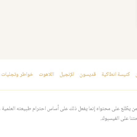
كنيسة انطاكية
قديسون
الإنجيل
اللاهوت
خواطر وتجليات
 يطّلع على محتواه إنما يفعل ذلك على أساس احترام طبيعته العلمية و
نا على الفيسبوك.