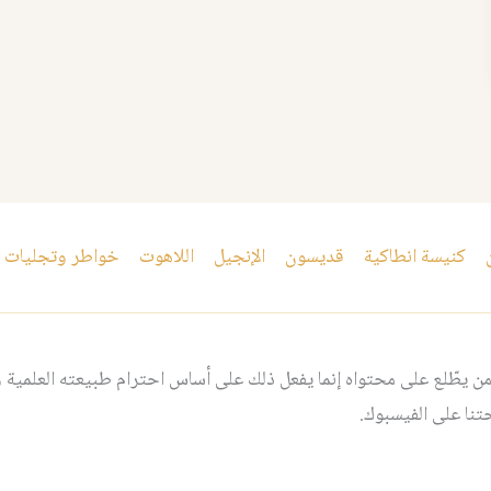
كنيسة انطاكية
قديسون
الإنجيل
اللاهوت
خواطر وتجليات
 يطّلع على محتواه إنما يفعل ذلك على أساس احترام طبيعته العلمية و
نا على الفيسبوك.