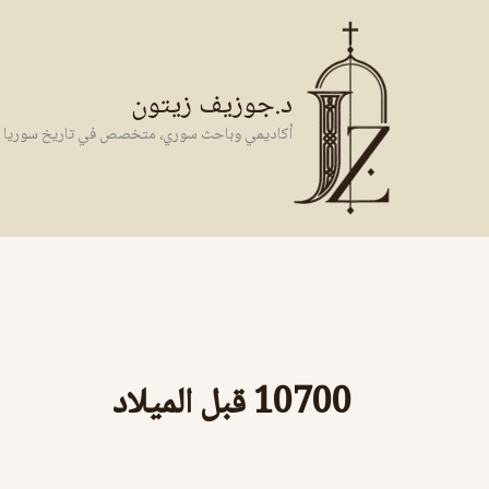
خطي
لى
لمحتوى
د.جوزيف زيتون
أكاديمي وباحث سوري، متخصص في تاريخ سوريا وال
10700 قبل الميلاد