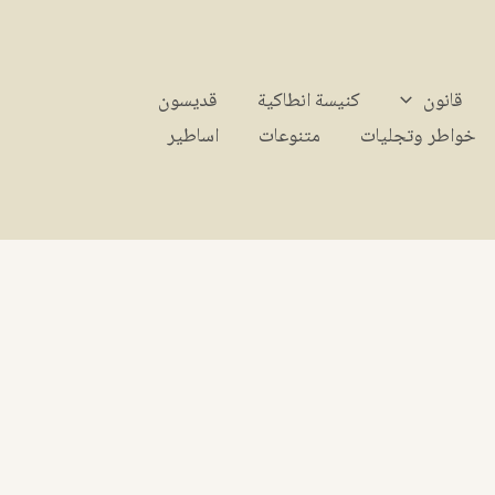
قانون
كنيسة انطاكية
قديسون
خواطر وتجليات
متنوعات
اساطير