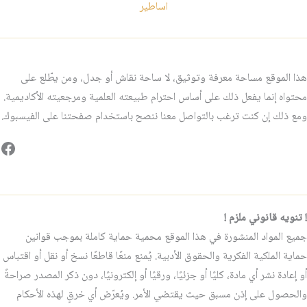
اساطير
هذا الموقع مساحة معرفة وتوثيق، لا ساحة نقاش أو جدل، ومن يطّلع على
محتواه إنما يفعل ذلك على أساس احترام طبيعته العلمية ومرجعيته الأكاديمية.
ومع ذلك إن كنت ترغب بالتواصل معنا ننصح باستخدام صفحتنا على الفيسبوك.
فيس
! تنويه قانوني ملزم !
جميع المواد المنشورة في هذا الموقع محمية حماية كاملة بموجب قوانين
حماية الملكية الفكرية والحقوق الأدبية. يُمنع منعًا قاطعًا نسخ أو نقل أو اقتباس
أو إعادة نشر أي مادة، كليًا أو جزئيًا، ورقيًا أو إلكترونيًا، دون ذكر المصدر صراحةً
والحصول على إذن مسبق حيث يقتضي الأمر. ويُعرّض أي خرقٍ لهذه الأحكام