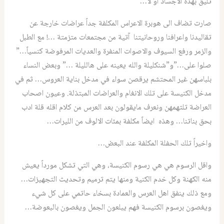
تليق بهذه الاجساد او لا…
صارت تضاف الى هوبرة الاعراس المكلفة جداً عراضات خارجة عن
تقاليدنا واعرافنا وروحانيتنا آتية من مجتمعات متزمتة …! مع الطبل
والزمر ورفع السيوف والاصوات المنفرة والعديات المرفوضة كنسياً…”
صلوا على…”و”شنكليلة والله يعينه على هالليلة …” وبعض النساء
بلباسهن غير المحتشم يرقصن سواء في مدخل بناية العروس… ثم في
مدخل الكنيسة على تلك الانغام والعراضات المبتذلة. وعيون اصحاب
العراضة تلتهمهن ونعرف مايقولون بعد العرس من كلام اقله قلة ادب
بحق بناتنا… وهذه ايضاً مكلفة بمئات الالوف من الليرات…
واخيراً تلك الحفلة المكلفة عند البعض…
واقل الرسوم هي هي رسوم الكنيسة، وهي التي تشكل مورداً يعيش
منه الكهنة وكل خدم الكنية ومنها يتم ترميم وتحديث التجهيزات…
ومع ذلك ينفق اهل العرس والعمادة بسخاء حاتمي على كل شيء
ويغصون برسوم الكنيسة فهم يبلعون الجمل ويغصون بالبعوضة…