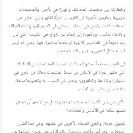
وكمقارنة بين مجتمعنا المحافظ، والورع في الأصل، والمجتمعات
الاوربية ومايميز الأخيرة في الغرب ان المرأة تظهر بالزي العاري في
الحفلات فقط، وليس في المعابد او حتى في قصور الزواج ذات العراقة
والاناقة، لذلك… وبالعودة إلى إتمام سر الزواج في الكنيسة الذي كان
يتم قديماً في القداديس الالهية او بعدها مباشرة، فهذا يعني انه ليس
فيه احتمال للتعري والعراء وقلة الاحتشام.
في الغرب تحديداً تحتج الحركات النسائية المعاصرة على الإعلانات
التي تظهر المرأة في الاعلان عن أبسط المنتجات بحالة من العري في
الشوارع والاذاعة والتلفزيون وحتى في النت…الخ وتعتبرها سلعة،
وتغضب أن ينظر اليها كذلك.
ولكن على رأي الكنيسة ورجالاتها ومعهم نقول من ارغمها أن تجعل
نفسها سلعة في الأكاليل والعمادات؟
للعيون حرمة، والعري اقتحام الآخرين في عفتهم، وفي هذا الشأن
المحط من قدر أمنا وأختنا وزوجنا …المرأة نساعد العيون الجائعة على