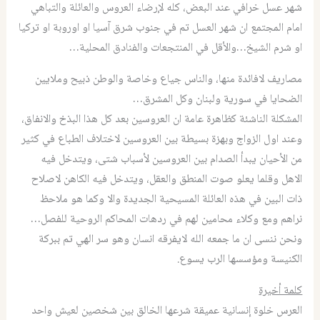
شهر عسل خرافي عند البعض، كله لإرضاء العروس والعائلة والتباهي
امام المجتمع ان شهر العسل تم في جنوب شرق آسيا او اوروبة او تركيا
او شرم الشيخ…والأقل في المنتجعات والفنادق المحلية…
مصاريف لافائدة منها، والناس جياع وخاصة والوطن ذبيح وملايين
الضحايا في سورية ولبنان وكل المشرق…
المشكلة الناشئة كظاهرة عامة ان العروسين بعد كل هذا البذخ والانفاق،
وعند اول الزواج وبهزة بسيطة بين العروسين لاختلاف الطباع في كثير
من الأحيان يبدأ الصدام بين العروسين لأسباب شتى، ويتدخل فيه
الاهل وقلما يعلو صوت المنطق والعقل، ويتدخل فيه الكاهن لاصلاح
ذات البين في هذه العائلة المسيحية الجديدة والا وكما هو ملاحظ
نراهم ومع وكلاء محامين لهم في ردهات المحاكم الروحية للفصل…
ونحن ننسى ان ما جمعه الله لايفرقه انسان وهو سر الهي تم ببركة
الكنيسة ومؤسسها الرب يسوع.
كلمة أخيرة
العرس خلوة إنسانية عميقة شرعها الخالق بين شخصين لعيش واحد