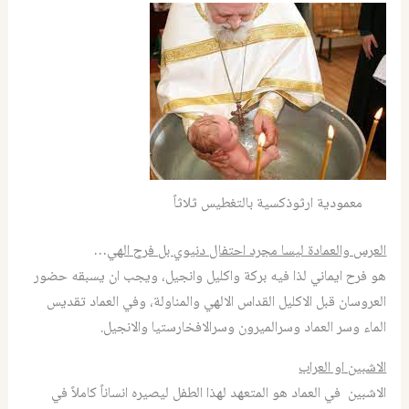
معمودية ارثوذكسية بالتغطيس ثلاثاً
العرس والعمادة ليسا مجرد احتفال دنيوي بل فرح الهي
…
هو فرح ايماني لذا فيه بركة واكليل وانجيل، ويجب ان يسبقه حضور
العروسان قبل الاكليل القداس الالهي والمناولة، وفي العماد تقديس
الماء وسر العماد وسرالميرون وسرالافخارستيا والانجيل.
الاشبين او العراب
الاشبين في العماد هو المتعهد لهذا الطفل ليصيره انساناً كاملاً في