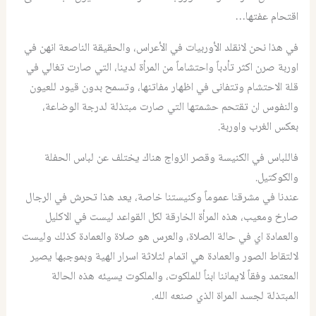
اقتحام عفتها…
في هذا نحن لانقلد الأوربيات في الأعراس، والحقيقة الناصعة انهن في
اوربة صرن اكثر تأدباً واحتشاماً من المرأة لدينا، التي صارت تغالي في
قلة الاحتشام وتتفانى في اظهار مفاتنها، وتسمح بدون قيود للعيون
والنفوس ان تقتحم حشمتها التي صارت مبتذلة لدرجة الوضاعة،
بعكس الغرب واوربة.
فاللباس في الكنيسة وقصر الزواج هناك يختلف عن لباس الحفلة
والكوكتيل.
عندنا في مشرقنا عموماً وكنيستنا خاصة، يعد هذا تحرش في الرجال
صارخ ومعيب، هذه المرأة الخارقة لكل القواعد ليست في الاكليل
والعمادة اي في حالة الصلاة، والعرس هو صلاة والعمادة كذلك وليست
لالتقاط الصور والعمادة هي اتمام لثلاثة اسرار الهية وبموجبها يصير
المعتمد وفقاً لايماننا ابناً للملكوت، والملكوت يسيئه هذه الحالة
المبتذلة لجسد المراة الذي صنعه الله.