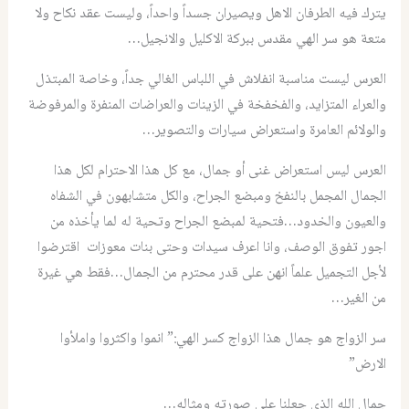
يترك فيه الطرفان الاهل ويصيران جسداً واحداً، وليست عقد نكاح ولا
متعة هو سر الهي مقدس ببركة الاكليل والانجيل…
العرس ليست مناسبة انفلاش في اللباس الغالي جداً، وخاصة المبتذل
والعراء المتزايد، والفخفخة في الزينات والعراضات المنفرة والمرفوضة
والولائم العامرة واستعراض سيارات والتصوير…
العرس ليس استعراض غنى أو جمال، مع كل هذا الاحترام لكل هذا
الجمال المجمل بالنفخ ومبضع الجراح، والكل متشابهون في الشفاه
والعيون والخدود…فتحية لمبضع الجراح وتحية له لما يأخذه من
اجور تفوق الوصف، وانا اعرف سيدات وحتى بنات معوزات اقترضوا
لأجل التجميل علماً انهن على قدر محترم من الجمال…فقط هي غيرة
من الغير…
سر الزواج هو جمال هذا الزواج كسر الهي:” انموا واكثروا واملأوا
الارض”
جمال الله الذي جعلنا على صورته ومثاله…