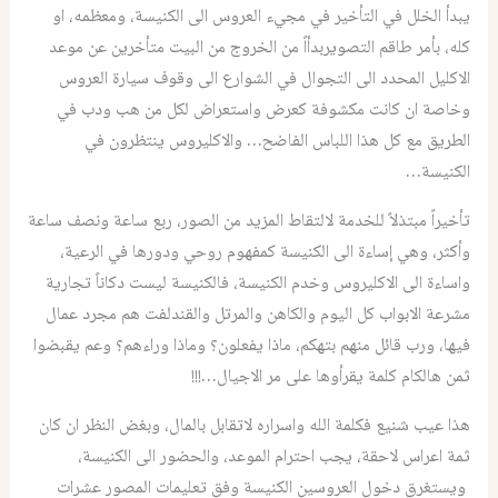
يبدأ الخلل في التأخير في مجيء العروس الى الكنيسة، ومعظمه، او
كله، بأمر طاقم التصويربدأاً من الخروج من البيت متأخرين عن موعد
الاكليل المحدد الى التجوال في الشوارع الى وقوف سيارة العروس
وخاصة ان كانت مكشوفة كعرض واستعراض لكل من هب ودب في
الطريق مع كل هذا اللباس الفاضح… والاكليروس ينتظرون في
الكنيسة…
تأخيراً مبتذلاً للخدمة لالتقاط المزيد من الصور، ربع ساعة ونصف ساعة
وأكثر، وهي إساءة الى الكنيسة كمفهوم روحي ودورها في الرعية،
واساءة الى الاكليروس وخدم الكنيسة، فالكنيسة ليست دكاناً تجارية
مشرعة الابواب كل اليوم والكاهن والمرتل والقندلفت هم مجرد عمال
فيها، ورب قائل منهم بتهكم، ماذا يفعلون؟ وماذا وراءهم؟ وعم يقبضوا
ثمن هالكام كلمة يقرأوها على مر الاجيال…!!!
هذا عيب شنيع فكلمة الله واسراره لاتقابل بالمال، وبغض النظر ان كان
ثمة اعراس لاحقة، يجب احترام الموعد، والحضور الى الكنيسة،
ويستغرق دخول العروسين الكنيسة وفق تعليمات المصور عشرات