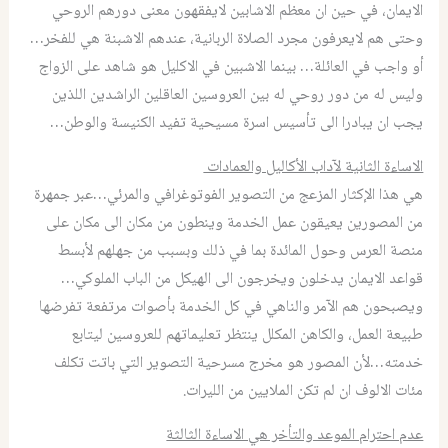
الايمان، في حين ان معظم الاشابين لايفقهون معنى دورهم الروحي
وحتى هم لايعرفون مجرد الصلاة الربانية، عندهم الاشبنة هي للفخر…
أو واجب في العائلة… بينما الاشبين في الاكليل هو شاهد على الزواج
وليس له من دور روحي له بين العروسين العاقلين الراشدين اللذين
يجب ان يبادرا الى تأسيس اسرة مسيحية تفيد الكنيسة والوطن…
الاساءة الثانية لآداب الأكاليل والعمادات
هي هذا الإكثار المزعج من التصوير الفوتوغرافي والمرئي…عبر جمهرة
من المصورين يعيقون عمل الخدمة وينطون من مكان الى مكان على
منصة العرس وحول المائدة بما في ذلك وبسبب من جهلهم لأبسط
قواعد الايمان يدخلون ويخرجون الى الهيكل من الباب الملوكي…
ويصبحون هم الآمر والناهي في كل الخدمة بأصوات مرتفعة تفرضها
طبيعة العمل، والكاهن المكلل ينتظر تعليماتهم للعروسين ليتابع
خدمته…لأن المصور هو مخرج مسرحية التصوير التي باتت تكلف
مئات الالوف ان لم تكن الملايين من الليرات.
عدم احترام الموعد والتأخر هي الاساءة الثالثة