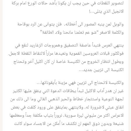
لتصوير اللقطات في حين يجب ان يكونا بأشد حالات الورع امام بركة
الانجيل الذي يتلى…!
والويل لمن ينبه المصور الى أخطائه، فلن يتوانى عن الرد بوقاحة
والكلمة الاصغر “شو عم تعلمنا مانحنا ولاد الطائفة”
ينتهي العرس فتبدأ عاصفة التصفيق وهمروجات الزغاريد لنقع في
فولكلور قبلات العروسين الفموية ونعيدها مراراً لالتقاط اللقطة الاجمل.
ويطول انتظار الخروج من الكنيسة خاصة ان كان اكليل آخر وتحتاج
الكنيسة الى تزيين جديد…
والكنيسة لاتحتاج الى تزيين فهي مزينة بأيقوناتها…
غير ان هدر آداب الاكليل تبدأ ببطاقات الدعوة التي ينفق عليها الكثير
لجهة النوعية واستئجار خطاط والحبر الذهبي الغالي وما الى ذلك من
انفاق عبثي لاضرورة له، ولاينتهي بماينفق على ورود كلفت في بعض
الاعراس اكثر من مليوني ليرة سورية، نروراً بثياب مكلفة جداً ومعظمها
شنيعة وبدون ذوق المهم ان تكشف ما أمكن من الاجساد سواء كانت