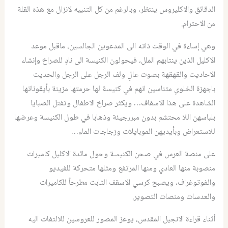
الدقائق والاكليروس ينتظر، وبالرغم من كل التنبيه لانزال مع هذه القلة
من الاحترام.
وهي إساءة في الوقت ذاته الى المدعوين الجالسين، ماقبل موعد
الاكليل الذين ينتابهم الملل، فيحولون الكنيسة الى نادٍ للصراخ وإنشاء
الاحاديث والقهقهة بصوت عالٍ ولف الرجل على الرجل والحديث
باجهزة الخلوي متناسين انهم في كنيسة لها حرمتها مزينة بأيقوناتها
الشاهدة على هذا الاسفاف… ويكثر صراخ الاطفال وتفتل الصبايا
بلباسهن اللا محتشم بدون مبررجيئة وذهابا في طول الكنيسة وعرضها
للاستعراض وبأيديهن الموبايلات وزجاجات الماء…
على منصة العرس في صحن الكنيسة وحول مائدة الاكليل كاميرات
منصوبة منها العادي ومنها المرتفع ومثلها متحركة للفيديو
والفوتوغراف، ويصبح كرسي الاسقف الثابت مطرحاً للكاميرات
والعدسات ومنصات التصوير.
أثناء قراءة الانجيل المقدس، يوعز المصور للعروسين للالتفات اليه