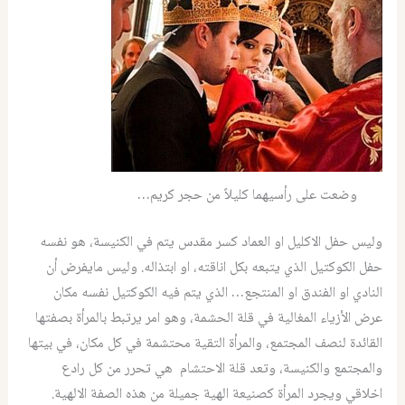
وضعت على رأسيهما كليلاً من حجر كريم…
وليس حفل الاكليل او العماد كسر مقدس يتم في الكنيسة، هو نفسه
حفل الكوكتيل الذي يتبعه بكل اناقته، او ابتذاله. وليس مايفرض أن
النادي او الفندق او المنتجع… الذي يتم فيه الكوكتيل نفسه مكان
عرض الأزياء المغالية في قلة الحشمة، وهو امر يرتبط بالمرأة بصفتها
القائدة لنصف المجتمع، والمرأة التقية محتشمة في كل مكان، في بيتها
والمجتمع والكنيسة، وتعد قلة الاحتشام هي تحرر من كل رادع
اخلاقي ويجرد المرأة كصنيعة الهية جميلة من هذه الصفة الالهية.