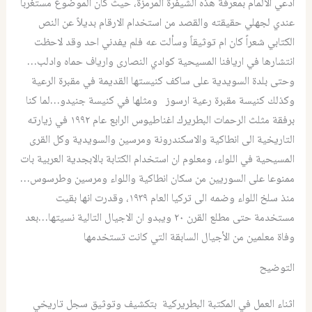
ادعي الالمام بمعرفة هذه الشيفرة المرمزة، حيث كان الموضوع مستغربا
عندي لجهلي حقيقته والقصد من استخدام الارقام بديلاً عن النص
الكتابي شعراً كان ام توثيقاً وسألت عه فلم يفدني احد وقد لاحظت
انتشارها في اريافنا المسيحية كوادي النصارى وارياف حماه وادلب…
وحتى بلدة السويدية على ساكف كنيستها القديمة في مقبرة الرعية
وكذلك كنيسة مقبرة رعية ارسوز ومثلها في كنيسة جنيدو…لما كنا
برفقة مثلث الرحمات البطريرك اغناطيوس الرابع عام ١٩٩٢ في زيارته
التاريخية الى انطاكية والاسكندرونة ومرسين والسويدية وكل القرى
المسيحية في اللواء، ومعلوم ان استخدام الكتابة بالابجدية العربية بات
ممنوعا على السوريين من سكان انطاكية واللواء ومرسين وطرسوس…
منذ سلخ اللواء وضمه الى تركيا العام ١٩٣٩، وقدرت انها بقيت
مستخدمة حتى مطلع القرن ٢٠ ويبدو ان الاجيال التالية نسيتها…بعد
وفاة معلمين من الأجيال السابقة التي كانت تستخدمها
التوضيح
اثناء العمل في المكتبة البطريركية بتكشيف وتوثيق سجل تاريخي