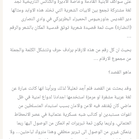
على سواكف الابنية القادمة وخاصة الاديرة والكنائس التاريخية نجد
لغة مشتركة تجمع بين الابيات الشعرية التي تخلد هذه الاوابد ومثالها
دير القديس جاورجيوس الحميراء البطريركي في وادي النصارى
(النضارة) حيث ثمة قصيدة شعرية توثق قدسية المكان بالشعر والرقم
…
بحيث ان كل رقم من هذه الارقام يرادف حرف وتتشكل الكلمة والجملة
من مجموع الارقام …
ماهو القصد؟
وقد بحثت عن القصد فلم أجد تعليلاً لذلك وبرأينا انها كانت عبارة عن
لغة عربية مشفرة او مرمزة استخدمها اجدادنا لدواع امنية في ظل
ماضي كان يُفتقد فيه الامن والامان بسبب استبداد المتسلطين من
اغوات مستبدين او كتائب شبه عسكرية عثمانية في عصر الانحطاط
العثماني، ولربما يكون ثمة تبريرات لم اتمكن من الوصول اليها ربما
يتمكن غيري من الوصول الى تبرير منطقي وهذا متروك لباحثين… ولا