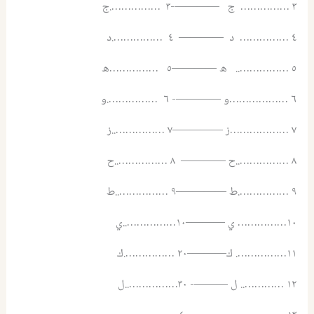
٣ …………… ج ————-٣ …………….ج
٤ …………… د ———— ٤ …………….د
٥ …………….. ه ————٥ ……………ه
٦ ………………و ————- ٦ …………….و
٧ ………………ز ————–٧ ……………..ز
٨ ……………..ح ———— ٨ ……………..ح
٩ …………….ط ————–٩ ……………..ط
١٠…………… ي ———–١٠……………..ي
١١……………. ك———–٢٠ …………….ك
١٢ ………….. ل ———- ٣٠……………..ل