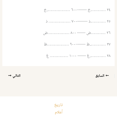
٢٤ ………….خ ——-٦٠٠ ………………..خ
٢٥ ………….ذ ——–٧٠٠ ……………… ذ
٢٦ …………ض —— ٨٠٠ ………………ض
٢٧ …………..ظ ——-٩٠٠ ………………ظ
٢٨ …………..غ —— ١٠٠٠ …………… غ
السابق
التالي
تاريخ
أعلام