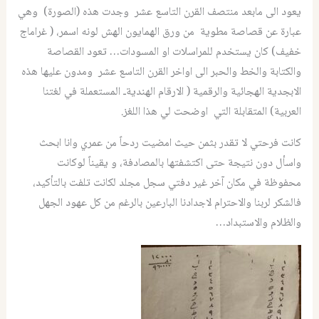
يعود الى مابعد منتصف القرن التاسع عشر وجدت هذه (الصورة) وهي
عبارة عن قصاصة مطوية من ورق الهمايون الهش لونه اسمر، ( غراماج
خفيف) كان يستخدم للمراسلات او المسودات… تعود القصاصة
والكتابة والخط والحبر الى اواخر القرن التاسع عشر ومدون عليها هذه
الابجدية الهجائية والرقمية ( الارقام الهنديةـ المستعملة في لغتنا
العربية) المتقابلة التي اوضحت لي هذا اللغز.
كانت فرحتي لا تقدر بثمن حيث امضيت ردحاً من عمري وانا ابحث
واسأل دون نتيجة حتى اكتشفتها بالمصادفة، و يقيناً لوكانت
محفوظة في مكان آخر غير دفتي سجل مجلد لكانت تلفت بالتأكيد،
فالشكر لربنا والاحترام لاجدادنا البارعين بالرغم من كل عهود الجهل
والظلام والاستبداد…