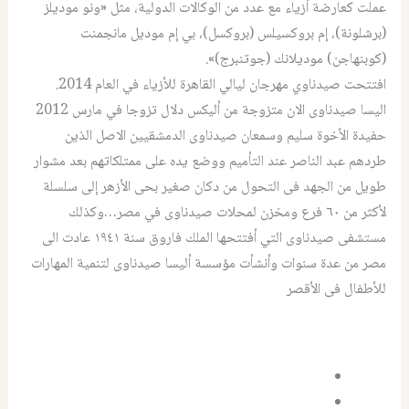
عملت كعارضة أزياء مع عدد من الوكالات الدولية، مثل «ونو موديلز
(برشلونة)، إم بروكسيلس (بروكسل)، بي إم موديل مانجمنت
(كوبنهاجن) موديلانك (جوتنبرج)».
افتتحت صيدناوي مهرجان ليالي القاهرة للأزياء في العام 2014.
اليسا صيدناوى الان متزوجة من أليكس دلال تزوجا في مارس 2012
حفيدة الأخوة سليم وسمعان صيدناوى الدمشقيين الاصل الذين
طردهم عبد الناصر عند التأميم ووضع يده على ممتلكاتهم بعد مشوار
طويل من الجهد فى التحول من دكان صغير بحى الأزهر إلى سلسلة
لأكثر من ٦٠ فرع ومخزن لمحلات صيدناوى في مصر…وكذلك
مستشفى صيدناوى التي أفتتحها الملك فاروق سنة ١٩٤١ عادت الى
مصر من عدة سنوات وأنشأت مؤسسة أليسا صيدناوى لتنمية المهارات
للأطفال فى الأقصر