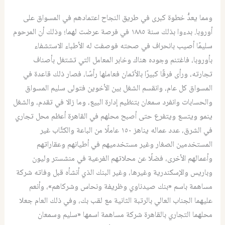
ومما يعدُّ خطوة كبرى في طريق النجاح اعتمادهم في المسواق على
أوروبا. بدءوا بذلك سنة ١٨٨٥ في فرصة عرضت لهما؛ وذلك أن المرحوم
سليمًا أصيب بانحراف في صحته فوصفت له الأطباء الاستشفاء
بأوروبا، فاغتنم وجوده هناك وخابر المعامل التي تشتغل بأصناف
تجارته، ورأى فرقًا كبيرًا بالأثمان فعاملها رأسًا، فصار ذلك قاعدة في
المسواق كل عام، وانقسم الشغل بين الأخوين فتولى سليم المسواق
والحسابات وانفرد سمعان بتنظيم إدارة البيع، وما زالا في تقدم، والشغل
ينمو ويتسع ويتفرع حتى أصبح محلهم في القاهرة أعظم محل تجاري
في الشرق، عدد عماله يناهز ١٥٠ عاملًا من الباعة والكتَّاب غير
المستخدمين الصغار وغير مستخدميهم في أطيانهم وعقاراتهم
وأعمالهم الأخرى، فضلًا عن محلاتهم الفرعية في منشستر وليون
وباريس والإسكندرية وغيرها، وغير البنك الذي أنشأه قبل وفاته شركة
مساهمة باسم «بنك صيدناوي وظريفة ونحاس وشركاهم»، وأنعم
عليهما الجناب العالي بالرتبة الثانية مع لقب بك، وفي ذلك العام جعلا
محلهما التجاري بالقاهرة شركة مساهمة اسمها «سليم وسمعان