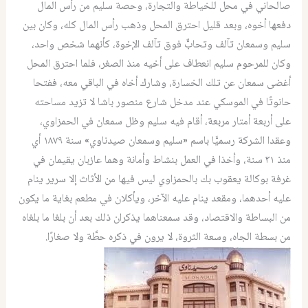
صالحاني في محل للخياطة والتجارة، وحصة سليم من رأس المال
دفعها أخوه، وبعد قليل احترق المحل وذهب رأس المال كله، وكان بين
سليم وسمعان تآلف وتحابٌّ فوق تآلف الإخوة، كأنهما شخص واحد،
وكان للمرحوم سليم انعطاف على أخيه منذ الصغر، فلما احترق المحل
أغضى سمعان عن تلك الخسارة، وشارك أخاه في الباقي معه، ففتحا
حانوتًا في الموسكي عند مدخل شارع منصور باشا لا تزيد مساحته
على أربعة أمتار مربعة، أقام فيه سليم وظل سمعان في الحمزاوي،
وعقدا الشركة رسميًّا باسم «سليم وسمعان صيدناوي» سنة ١٨٧٩ أي
منذ ٣١ سنة، وأخذا في العمل بنشاط وأمانة وهما عازبان يقيمان في
غرفة بوكالة يعقوب بك بالحمزاوي ليس فيها من الأثاث إلا سرير ينام
عليه أحدهما، ومقعد ينام عليه الآخر، ويأكلان في مطعم بغاية ما يكون
من البساطة والاقتصاد، وقد سمعناهما يذكران ذلك بعد أن بلغا ما بلغاه
من بسطة الجاه، وسعة الثروة، لا يرون في ذكره حطَّة ولا صغارًا.