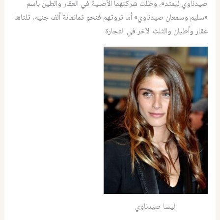
صيدناوي ليمتد»، وظلت شركتهما الأصلية في العقار والطين باسم
«سليم وسمعان صيدناوي» أما ثروتهم فنحو ثمانمائة ألف جنيه، ثلثاها
عقار وأطيان والثلث الآخر في التجارة
اليسا صيدناوي