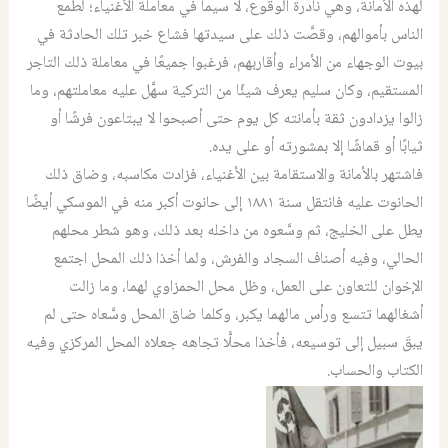
لهذه الأمانة، وهي نادرة الوقوع، لا سيما في معاملة الأغنياء؛ لطمع
الناس بأموالهم، وقصَّت ذلك على سيدتها فشاع خبر تلك الحادثة في
بيوت الوجهاء من الأمراء وأقاربهم، فرغبوا جميعًا في معاملة ذلك التاجر
المستقيم، وكان سليم يعرف شيئًا من التركية سهَّل عليه معاملتهم، وما
زالوا يزدادون ثقة بأمانته كل يوم حتى أصبحوا لا يبتاعون فرشًا أو
ثيابًا أو قماشًا إلا بمشورته أو على يده.
فاشتهر بالأمانة والاستقامة بين الأغنياء، فزادت مكاسبه، وضاق ذلك
الحانوت عليه فانتقل سنة ١٨٨١ إلى حانوت أكبر منه في الموسكي أيضًا
يطل على الخليج، ثم وسَّعوه من داخله بعد ذلك، وهو شطر محلهم
الحالي، وفيه أصناف السجاد والفرش، ولما أخذا ذلك المحل اجتمع
الإخوان للتعاون على العمل، وظل محل الحمزاوي لهما، وما زالت
أشغالهما تتسع ورأس مالهما يكبر، وكلما ضاق المحل وسَّعاه حتى لم
يبقَ سبيل إلى توسيعه، فأخذا محلًّا تجاهه جعلاه المحل المركزي وفيه
الكتاب والحساب.