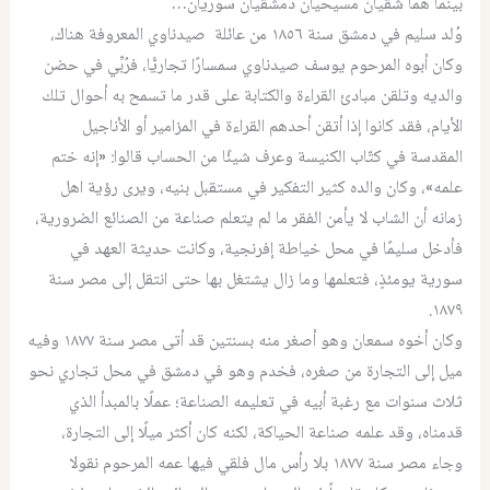
بينما هما شقيان مسيحيان دمشقيان سوريان…
وُلد سليم في دمشق سنة ١٨٥٦ من عائلة صيدناوي المعروفة هناك،
وكان أبوه المرحوم يوسف صيدناوي سمسارًا تجاريًّا، فرُبِّي في حضن
والديه وتلقن مبادئ القراءة والكتابة على قدر ما تسمح به أحوال تلك
الأيام، فقد كانوا إذا أتقن أحدهم القراءة في المزامير أو الأناجيل
المقدسة في كتّاب الكنيسة وعرف شيئًا من الحساب قالوا: «إنه ختم
علمه»، وكان والده كثير التفكير في مستقبل بنيه، ويرى رؤية اهل
زمانه أن الشاب لا يأمن الفقر ما لم يتعلم صناعة من الصنائع الضرورية،
فأدخل سليمًا في محل خياطة إفرنجية، وكانت حديثة العهد في
سورية يومئذٍ، فتعلمها وما زال يشتغل بها حتى انتقل إلى مصر سنة
١٨٧٩.
وكان أخوه سمعان وهو أصغر منه بسنتين قد أتى مصر سنة ١٨٧٧ وفيه
ميل إلى التجارة من صغره، فخدم وهو في دمشق في محل تجاري نحو
ثلاث سنوات مع رغبة أبيه في تعليمه الصناعة؛ عملًا بالمبدأ الذي
قدمناه، وقد علمه صناعة الحياكة، لكنه كان أكثر ميلًا إلى التجارة،
وجاء مصر سنة ١٨٧٧ بلا رأس مال فلقي فيها عمه المرحوم نقولا