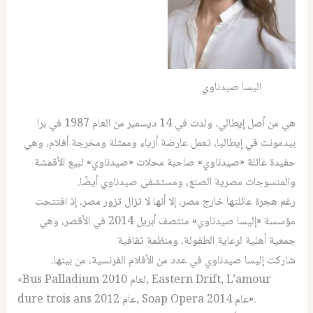
اليسا صيدناوي
هي من أصل إيطالي، ولدت في 14 ديسمبر من العام 1987 في برا
بيدمونت في إيطاليا، تعمل عارضة أزياء وممثلة ومخرجة أفلام، وهي
حفيدة عائلة «صيدناوي» صاحبة محلات «صيدناوي» لبيع الأقمشة
والمنسوجات مصرية الصنع، ومستشفى صيدناوي أيضًا.
رغم هجرة عائلتها خارج مصر، إلا أنها لا تزال تزور مصر، إذ افتتحت
مؤسسة «إليسا صيدناوي» منتصف أبريل 2014 في الأقصر، وهي
جمعية أهلية لرعاية الطفولة، ومنظمة ثقافية
شاركت إليسا صيدناوي في عدد من الأفلام الفرنسية، من بينها.
«Bus Palladium لعام 2010, Eastern Drift, L’amour
dure trois ans عام 2012, Soap Opera عام 2014».