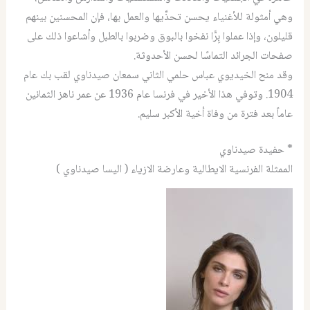
وهي أمثولة للأغنياء يحسن تحذِّيها والعمل بها، فإن المحسنين بينهم
قليلون، وإذا عملوا بِرًّا نفخوا بالبوق وضربوا بالطبل وأشاعوا ذلك على
صفحات الجرائد التماسًا لحسن الأحدوثة.
وقد منح الخيديوي عباس حلمي الثاني سمعان صيدناوي لقب بك عام
1904. وتوفي هذا الأخير في فرنسا عام 1936 عن عمر ناهز الثمانين
عاماً بعد فترة من وفاة أخية الأكبر سليم.
* حفيدة صيدناوي
الممثلة الفرنسية الايطالية وعارضة الازياء ( اليسا صيدناوي )