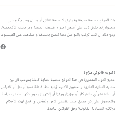
هذا الموقع مساحة معرفة وتوثيق، لا ساحة نقاش أو جدل، ومن يطّلع على
محتواه إنما يفعل ذلك على أساس احترام طبيعته العلمية ومرجعيته الأكاديمية.
ومع ذلك إن كنت ترغب بالتواصل معنا ننصح باستخدام صفحتنا على الفيسبوك.
فيس
! تنويه قانوني ملزم !
جميع المواد المنشورة في هذا الموقع محمية حماية كاملة بموجب قوانين
حماية الملكية الفكرية والحقوق الأدبية. يُمنع منعًا قاطعًا نسخ أو نقل أو اقتباس
أو إعادة نشر أي مادة، كليًا أو جزئيًا، ورقيًا أو إلكترونيًا، دون ذكر المصدر صراحةً
والحصول على إذن مسبق حيث يقتضي الأمر. ويُعرّض أي خرقٍ لهذه الأحكام
مرتكبه للمساءلة القانونية وفق القوانين النافذة.