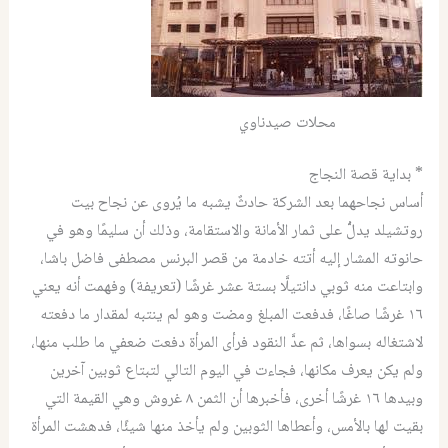
محلات صيدناوي
* بداية قصة النجاج
أساس نجاحهما بعد الشركة حادثٌ يشبه ما يُروى عن نجاح بيت
روتشيلد يدلُّ على ثمار الأمانة والاستقامة، وذلك أن سليمًا وهو في
حانوته المشار إليه أتته خادمة من قصر البرنس مصطفى فاضل باشا،
وابتاعت منه ثوبي دانتيلَّا بستة عشر غرشًا (تعريفة) وفهمت أنه يعني
١٦ غرشًا صاغًا، فدفعت المبلغ ومضت وهو لم ينتبه لمقدار ما دفعته
لاشتغاله بسواها، ثم عدَّ النقود فرأى المرأة دفعت ضعفي ما طلب منها،
ولم يكن يعرف مكانها، فجاءت في اليوم التالي لتبتاع ثوبين آخرين
وبيدها ١٦ غرشًا أخرى، فأخبرها أن الثمن ٨ غروش وهي القيمة التي
بقيت لها بالأمس، وأعطاها الثوبين ولم يأخذ منها شيئًا، فدهشت المرأة