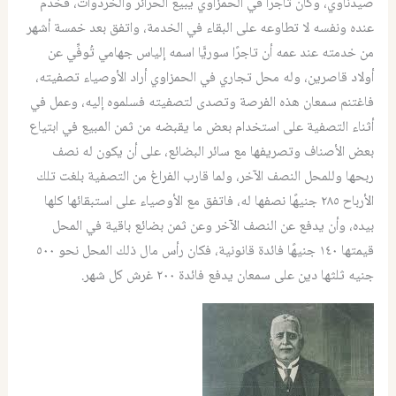
صيدناوي، وكان تاجراً في الحمزاوي يبيع الحرائر والخردوات، فخدم
عنده ونفسه لا تطاوعه على البقاء في الخدمة، واتفق بعد خمسة أشهر
من خدمته عند عمه أن تاجرًا سوريًّا اسمه إلياس جهامي تُوفِّي عن
أولاد قاصرين، وله محل تجاري في الحمزاوي أراد الأوصياء تصفيته،
فاغتنم سمعان هذه الفرصة وتصدى لتصفيته فسلموه إليه، وعمل في
أثناء التصفية على استخدام بعض ما يقبضه من ثمن المبيع في ابتياع
بعض الأصناف وتصريفها مع سائر البضائع، على أن يكون له نصف
ربحها وللمحل النصف الآخر، ولما قارب الفراغ من التصفية بلغت تلك
الأرباح ٢٨٥ جنيهًا نصفها له، فاتفق مع الأوصياء على استبقائها كلها
بيده، وأن يدفع عن النصف الآخر وعن ثمن بضائع باقية في المحل
قيمتها ١٤٠ جنيهًا فائدة قانونية، فكان رأس مال ذلك المحل نحو ٥٠٠
جنيه ثلثها دين على سمعان يدفع فائدة ٢٠٠ غرش كل شهر.