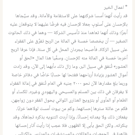
* اعمال الخير
قد رأيت أنهما أسسا شركتهما على الاستقامة والأمانة، وقد سيَّجاها
بالإحسان على أسلوبٍ جعلا الإحسان فيه فرضًا عليهما لا يتوقعان عليه
أجرًا؛ وذلك أنهما تعاهدا منذ تأسيس الشركة — وهما في ذلك الحانوت
الصغير — أن يخصصا خمسة في المائة من الربح تفرَّق على الفقراء
على سبيل الزكاة، فأصبحا يجردان المحل في كل سنة، فإذا عرفا الربح
أخرجا خمسة في المائة منه للإحسان، وسمَّيا هذا المال «الحق أو
العشور» تُنفق في سبيل البر، وما زال ذلك دأبهما إلى الآن، وقد زادت
أموال العشور بزيادة أرباحهما ففتحا لها حسابًا خاصًّا في دفاتر خاصة
وربما بلغ مقدارها الآن نحو ٢٠٠٠ جنيه في العام تُنفق في إعالة الفقراء
لا يفرقان في ذلك بين المسلم والمسيحي واليهودي وغيره، للكساء أو
الطعام أو المأوى أو بتزويج العذارى اللواتي يحول الفقر دون زواجهن،
فكم من عائلة سترها إحسانهما، وكم من بيوت أمست لولاهما خرابًا،
يفعلان ذلك ولا يعدانه إحسانًا، وإذا أردت التنويه بذكره تجاهلَا، وقد
ينكرانه، ولكن الحق يأبى إلا الظهور، فلا عجب إذا رأيت آثار إحسانها
ظاهرة في الجمعيات والعائلات والمستشفيات والمدارس والكنائس،