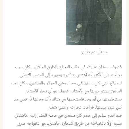
سمعان صيدناوي
فصرف سمعان عنايته في طلب النجاح بالطرق الحلال، وكان سبب
نجاحه على الأكثر أنه اهتدى بتفكيره وسهره إلى المصدر الأصلي
للبضائع التي كان يبيعها في محله وهي الحرائر والمناديل، وكان تجار
القاهرة يستوردونها من الآستانة، فعرف هو أن تجار الآستانة
يستجلبونها من أوروبا، فاستجلبها من هناك رأسًا وباعها بأرخص مما
كان غيره يبيعها، فراجت تجارته واتسع شغله.
فلما قدم سليم إلى مصر كان سمعان في محله المشار إليه، فاشتغل
سليم أولًا بالخياطة من طريق التجارة، فاشترك مع الخواجه متري