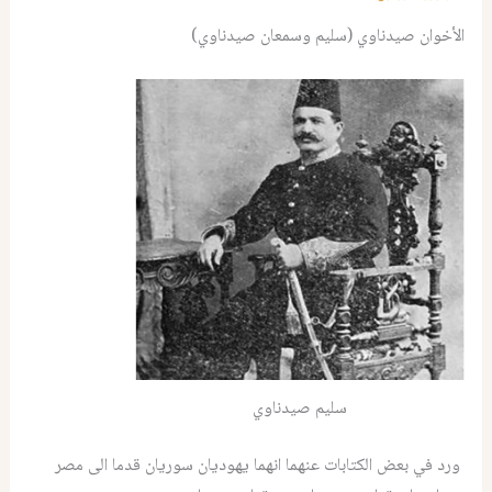
الأخوان صيدناوي (سليم وسمعان صيدناوي)
سليم صيدناوي
ورد في بعض الكتابات عنهما انهما يهوديان سوريان قدما الى مصر