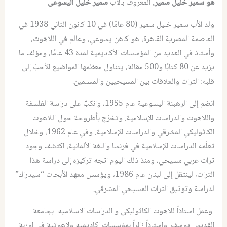
هو سمير خليل سمير
, المعروف بالاب
سمير خليل اليسوعى
ولد الأب سمير خليل سمير (80 عامًا) في 10 كانون الثاني 1938 في
العاصمة المصرية القاهرة، هو كاهن يسوعي، وعالم في اللاهوت،
وأستاذ في العديد من المؤسسات الأكاديمية لمدة 43 عامًا، ومؤلف ما
يزيد عن 80 كتابًا و500 مقالة، يتناول معظمها المواضيع الأحبّ إلى
قلبه: التراث والعلاقات بين المسيحيين والمسلمين.
انضم إلى الرهبنة اليسوعية عام 1955، وانكبّ على دراسة الفلسفة
واللاهوت والدراسات الإسلامية. وتخرّج بأطروحة حول اللاهوت
الكاثوليكي المشرقي والدراسات الإسلامية. وفي عام 1962، وخلال
تعلّمه الدراسات الإسلامية في فرنسا واللغة الألمانية، اكتشف وجود
تراث عربي مسيحي، ومنذ ذلك اليوم اتجه تركيزه إلى دراسة هذا
التراث، لينتقل إلى لبنان عام 1986، ويؤسس معهد الأبحاث “سيدراك”
لدراسة وتوثيق التراث المسيحي المشرقي.
وعمل استاذاً للاهوت الكاثوليكى و الدراسات الاسلاميه بجامعة
القديس يوسف. واستاذاً زائراً بمؤسسات اكاديميه ولاهوتية فى اوربة