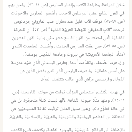
خلال المواعظ وطباعة الكتب وإنشاء المدارس (ص. ٤١-٤٦). ولحق بهم،
في القرن السّابع عشر، المرسَلون الأجانب وأسّسوا المدارس والأخويّات
(ص. ٤٧-٥٤). توقّف الأب خليل عند مطران حلب المارونيّ جرمانوس
فرحات “الأبِ الحقيقيّ للنّهضة العربيّة الثّانية” (ص. ٥٢)، أي للحركة
الثّقافيّة الّتي امتدّت من القرن التّاسع عشر حتّى بداية القرن العشرين
(ص. ٥٥-٥٩)، حين عمّت المدارس الحديثة، وأُسِّست الجامعات الكبرى
(مثلًا: الجامعة الأمريكيّة في بيروت وجامعة القدّيس يوسف)،
وازدهرت الصّحف، وتقدّمت أسماء بطرس البستاني الّذي شيّد مدرسة
على أسس علمانيّة، وناصيف اليازجي الّذي نادى بفصل الدّين عن
الدّولة، وفرنسيس مرّاش الّذي طالب بتثقيف المرأة.
في نهاية الكُتيِّب، استخلص المؤلِّف ثوابت من جولته التّاريخيّة (ص.
٦١-٦٥)، ومنها مثلًا حيويّة الثّقافة، لأنّها ليست كتلةً متحجّرة، بل هي
في حالة تطوّرٍ دائم، وعلى سبيل المثال تركّبت ثقافة المسيحيّين في
المنطقة من العناصر اليونانيّة والسّريانيّة والعربيّة والإسلاميّة والغربيّة.
بالإضافة إلى الوقائع التّاريخيّة والوجوه الفاعلة، يكتشف قارئُ الكتاب