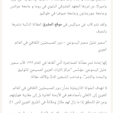
واميركا. من ابرزها المعهد المشرقي البابوي في روما و جامعة جراتس
وجامعة جورجتاون وجامعة صوفيا في طوكيو.
ولقد نشر الاب غي سركيس في
موقع المشرق
المقالة التالية ننشرها
بالحرف
“سمير خليل سمير اليسوعيّ – دور المسيحيّين الثّقافيّ في العالم
العربيّ
إنّها إعادة نشرٍ معدَّلة للمحاضرة الّتي ألقاها في العام ١٩٩٩ الأب سمير
خليل اليسوعيّ، مؤسِّس “مركز التّراث العربيّ المسيحيّ للتّوثيق
والبحث والنّشر”، وصاحب السّبعين كتابًا والألف مقالة.
لا تهدف الجولة التّاريخيّة بشأن دور المسيحيّين الثّقافيّ في العالم
العربيّ إلى التّغنّي بأمجادهم في الأزمنة الغابرة بل إلى مقاربة هويّتهم،
ومن ثمّ التّحقّق إذا ما زال لهم مكانٌ ومكانةٌ في الشّرق العربيّ (ص. ٦).