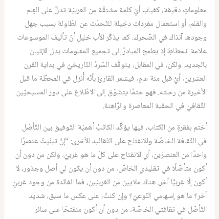
معلوماتٍ دقيقة، كغياب أيّ كلمة مشتقّة من العربيّة تدلّ على العِلم
والقلم، أو استعمال مفردات دخيلة للتّحدّث عن الطّاولة بسبب جهل
وجودها آنذاك في الصّحراء. كما يذكّر الأب خليل أنّ تأليف الموسوعات
علامة انحطاطٍ إذ يطمح المبادرُ إلى تجميع المعلومات بدل الإتيان
بالجديد. ولكن، في المقابل، يتوقّف السّردُ التّاريخيّ في بداية القرن
العشرين، أيْ قبل مئة عامٍ، فيشعر القارئُ بأنّه أُنزل في المحطّة ما قبل
الأخيرة من رحلته. فهو حتمًا يتشوّق إلى الاطّلاع على دور المسيحيّين
الثّقافيّ في الحقبة المعاصرة والرّاهنة.
أختم بفقرةٍ من الكتاب، فيها يؤكِّد الكاتبُ أهميّة التّوفيق بين التّأصّل
في الثّقافة الخاصّة والانفتاح على التّقاليد الأخرى: “إنْ تبنّيتُ عنصرًا
واحدًا من العنصرَين، أي الانفتاح على كلّ ما هو غربيّ، ولكن من دون أن
أكون متأصّلًا في تقليدي الخاصّ، من دون أن يكون لي أصل وجذور، لا
أكون إلّا غربيًّا آخر. هناك ملايين من الغربيّين، فما الفائدة من وجود غربيّ
آخر؟ ما هو إسهامي النّوعيّ؟ وإن كنتُ، على عكس ما سبق، شديد
التّأصّل في ثقافتي الخاصّة، من دون أن أكون منفتحًا على سائر