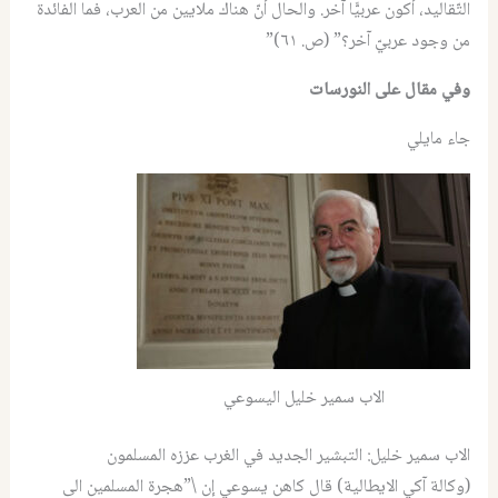
التّقاليد، أكون عربيًّا آخر. والحال أنّ هناك ملايين من العرب، فما الفائدة
من وجود عربيّ آخر؟” (ص. ٦١)”
وفي مقال على النورسات
جاء مايلي
الاب سمير خليل اليسوعي
الاب سمير خليل: التبشير الجديد في الغرب عززه المسلمون
(وكالة آكي الايطالية) قال كاهن يسوعي إن \”هجرة المسلمين الى