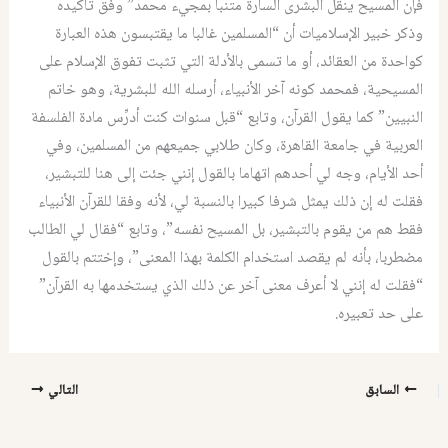
فإن المسيح ينقل البشرى السارة متنبأً بمجيء محمد” وفق تأكيده
وذكر خبير الإسلاميات أن “المسلمين غالبا ما يقتبسون هذه العبارة
كواحدة من العقائد، أو ما تسمى بالأدلة التي تثبت تفوق الإسلام على
المسيحية، فمحمد كونه آخر الأنبياء، أرسله الله للبشرية، وهو خاتم
النبيين” كما يقول القرآن، وتابع “قبل سنوات كنت أدرِّس مادة الفلسفة
العربية في جامعة القاهرة، وكان طلابي جميعهم من المسلمين، وفي
أحد الأيام، وجه لي أحدهم اتهاما بالقول إنني جئت إلى هنا للتبشير،
فقلت له إن ذلك يمثل شرفا كبيرا بالنسبة لي، لأنه وفقا للقرآن الأنبياء
فقط هم من يقوم بالتبشير، بل المسيح نفسه”، وتابع “فقال لي الطالب
مضطربا، بأنه لم يقصد استخدام الكلمة بهذا المعنى”، وإختتم بالقول
“فقلت له إنني لا أعرف معنى آخر عن ذلك الذي يستخدمها به القرآن”
على حد تعبيره.
السابق
التالي