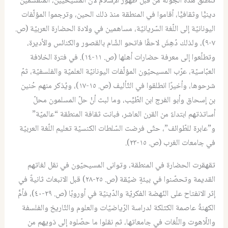
تنطلق هذه الجولة من قَبل ظهور الإسلام لأنّ المسيحيّين، المنقسمين
دينيًّا وثقافيًّا، أقاموا في المنطقة منذ ذلك الحين، وترجموا المؤلّفات
اليونانيّة إلى اللّغة السّريانيّة، مساهمين في ولادة الحضارة العربيّة (ص.
٧-٩)، ولذلك دُهِشَ لاحقًا فاتحو الشّام بالقصور والكنائس والأديرة،
وتطلّعوا إلى معرفة حضارات أهلها (ص. ١١-١٤). في فترة الخلافة
العبّاسيّة، عرّب المسيحيّون المؤلّفات اليونانيّة العلميّة والفلسفيّة، ثمّ
شرحوها، وأخيرًا انطلقوا في التّأليف (ص. ١٥-١٧)، ويُذكر منهم حُنين
بن إسحاق وأبو الفرج ابن الطّيِّب، وما لبث أنْ حلّ المسلمون محلّ
أساتذتهم ابتداءً من القرن العاشر، فبانت ثقافة المنطقة “عالميّة”
و”عابرة للطّوائف”، حتّى فرضت السّلطات الكنسيّة تعليم اللّغة العربيّة
في جامعات الغرب (ص. ١٥-٢٣).
تقهقرت الحضارة في المنطقة، وتوانى المسيحيّون في نقل لغاتهم
القديمة وتحصّنوا في بيئةٍ ضيّقة (ص. ٢٥-٢٨) قبل الانبعاث ثانيةً في
إثر الانفتاح على النّهضة الفكريّة والدّينيّة في أوروبّا (ص. ٢٩-٤٠)، فأمَّ
الكهنةُ عاصمة الكثلكة لدراسة الرّياضيّات والعلوم والتّاريخ والفلسفة
واللّاهوت واللّغات في جامعاتها، ثم نقلوا ما حصّلوه إلى ذويهم من