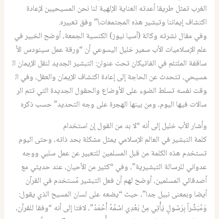
الغرب تمثل طريقا أعدته العناية الإلهية لنا نحن المسيحيين لإعادة
اكتشاف إيماننا وتبشير هذه المجتمعات\” وفق تعبيره.
وفي مقال نشرته وكالة (آسيا نيوز) الكنسية الجمعة، أوضح الخبير في
علم الإسلاميات الأب سمير خليل اليسوعي أن “ورقة عمل سينودس الأ
ساقفة الملتئم في الفاتيكان تحت عنوان: التبشير الجديد لنقل الإيمان ال
مسيحي، تتحدث عن الحاجة إلى إعادة اكتشاف الإيمان والعقل، وفي ال
وقت نفسه تسلط الضوء على الأوضاع والحقول الجديدة التي تتم الر
سالات فيها اليوم، ومن بينها الهجرة على وجه التحديد” حسب ذكره
وأشار الأب خليل إلى أنه “لا بد من القول إن استخدام
كلمة التبشير في العالم الإسلامي يمثل مشكلة بحد ذاته، وحتى اليوم
تستخدم هذه الكلمة من قبل المسلمين للتعبير عن عمل سلبي ووجه
عدواني للرسالة التبشيرية”، وفي “كثير من الأحيان، عند حديثي مع
أصدقائي المسلمين، أوضح لهم أن فعل التبشير مُستخدم في القرآن
أيضا وبمعنى نبيل جدا”، حيث “يضعه على لسان المسيح الذي يقول:
وَمُبَشِّراً بِرَسُولٍ يَأْتِي مِنْ بَعْدِي اسْمُهُ أَحْمَدُ”، لافتا إلى أنه “وفقا للقرآن،