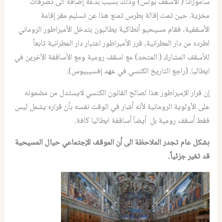
ساموزاتا ( الاسقف بولس) وذلك بسبب بدعة إضافة الى تصرفات
مخزية. حين تمت إقالة بطرس تمنع هذا عن تسليم مقر إقامة
الأسقفية، فقام مسيحيو أنطاكية يطالبون بتدخل الأمبراطور الروماني
لطرده من دار المطرانية، قرر الأمبراطور اعتبار دار المطرانية تابعاً
للأسقف المشارك ( المتحد) مع اسقف رومية ومع الأساقفة الآخرين في
ايطاليا. (راجع التاريخ الكنسي في عهد إفسيبيوس).
إن قرار الإمبراطور هذا لصالح القانون الكنسي لايستدل من مضمونه
على الأولوية الرومانية لأنه أشار في الوقت نفسه بأن قراره يشمل ليس
فقط أسقف رومية بل أيضاً أساقفة ايطاليا كافة.
بشكل عام تجدر الملاحظة الى أن الموقف الإجتماعي حيال المسيحية
قد تغير جزئياً.