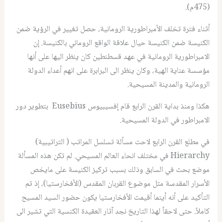
(475م).
أثناء فترة تخلف الأمبراطورية الرومانية، حصل تغيير في الرؤية ضمن
الكنيسة ضمن الكنيسة حيال علاقة الواقع الروماني بالكنيسة. إن
الامبراطورية الرومانية في عهد قسطنطين كان ينظر اليها على أنها
مؤسسة عناية الهية، وكان ينظر الى البرابرة على انهم أعداء الدولة
الرومانية والمدينة المسيحية.
هكذا ومنذ بداية القرن الرابع قام إفسيبيوس Eusebius بتطوير دور
الامبراطور في الدولة المسيحية.
في مطلع القرن الرابع لاحت مسألة تسلسل المراتب ( التراتيبية)
Hierarchy في مختلف انحاء العالم المسيحي. لم تكن هذه المسألة
موضع بحث في السابق وذلك بسبب تركيز الكنيسة على مايخص
الأسرار المقدسة مثل موضوع القربان المقدس (الأفخارستيا)، إذ تم
التأكيد على أنه أينما أقيمت الأفخارستيا يكون حضور السيد المسيح
كاملاً. حتى لاحقاً لهذا التاريخ نجد آثار العقيدة الكنسية التي تشير الى