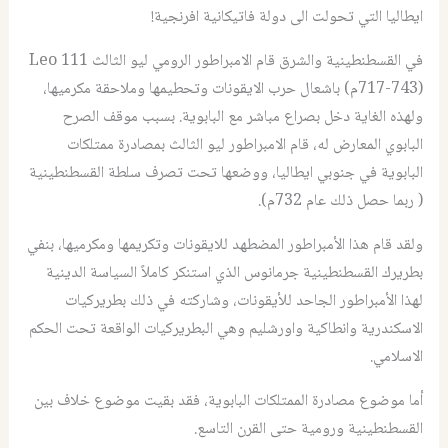
ايطاليا التي تحولت الى دولة فاتيكانية افرنجية!
في القسطنطينية والشرق قام الامبراطور الرومي ليو الثالث Leo 111
(717-743م) باشعال حرب الايقونات وتحطيمها وملاحقة مكرميها،
ولهذه الغاية دخل بصراع مباشر مع البابوية. بسبب موقف الصرح
البابوي المعارض له، قام الامبراطور ليو الثالث بمصادرة ممتلكات
البابوية في جنوبي ايطاليا، ووضعها تحت تصرف سلطة القسطنطينية
( ربما حصل ذلك عام 732م).
ولقد قام هذا الأمبراطور المضطهد للايقونات وتكريمها ومكرميها، بنفي
بطريرك القسطنطينية جرمانوس الذي استنكر كاملاً السياسة الدينية
لهذا الأمبراطور الجاحد للأيقونات، وشاركته في ذلك بطريركيات
الاسكندرية وانطاكية واورشليم وهي البطريركيات الواقعة تحت الحكم
الاسلامي.
أما موضوع مصادرة الممتلكات البابوية، فقد بقيت موضوع خلاف بين
القسطنطينية ورومية حتى القرن التاسع.