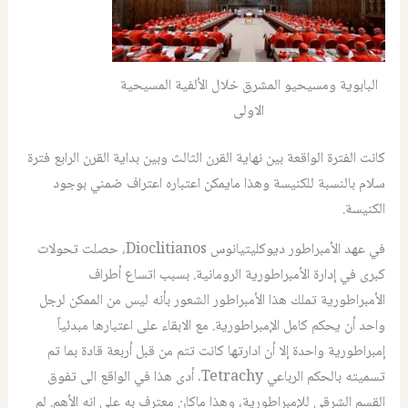
البابوية ومسيحيو المشرق خلال الألفية المسيحية
الاولى
كانت الفترة الواقعة بين نهاية القرن الثالث وبين بداية القرن الرابع فترة
سلام بالنسبة للكنيسة وهذا مايمكن اعتباره اعتراف ضمني بوجود
الكنيسة.
في عهد الأمبراطور ديوكليتيانوس Dioclitianos، حصلت تحولات
كبرى في إدارة الأمبراطورية الرومانية. بسبب اتساع أطراف
الأمبراطورية تملك هذا الأمبراطور الشعور بأنه ليس من الممكن لرجل
واحد أن يحكم كامل الإمبراطورية. مع الابقاء على اعتبارها مبدئياً
إمبراطورية واحدة إلا أن ادارتها كانت تتم من قبل أربعة قادة بما تم
تسميته بالحكم الرباعي Tetrachy. أدى هذا في الواقع الى تفوق
القسم الشرقي للإمبراطورية، وهذا ماكان معترف به على انه الأهم. لم