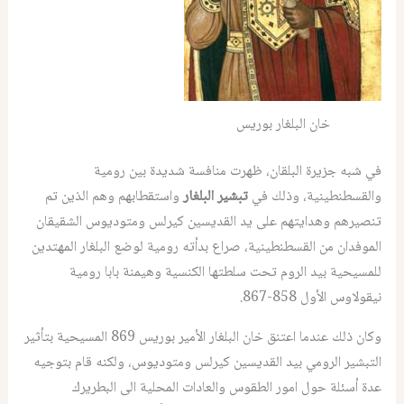
خان البلغار بوريس
في شبه جزيرة البلقان، ظهرت منافسة شديدة بين رومية
والقسطنطينية، وذلك في
تبشير البلغار
واستقطابهم وهم الذين تم
تنصيرهم وهدايتهم على يد القديسين كيرلس ومتوديوس الشقيقان
الموفدان من القسطنطينية، صراع بدأته رومية لوضع البلغار المهتدين
للمسيحية بيد الروم تحت سلطتها الكنسية وهيمنة بابا رومية
نيقولاوس الأول 858-867.
وكان ذلك عندما اعتنق خان البلغار الأمير بوريس 869 المسيحية بتأثير
التبشير الرومي بيد القديسين كيرلس ومتوديوس، ولكنه قام بتوجيه
عدة أسئلة حول امور الطقوس والعادات المحلية الى البطريرك