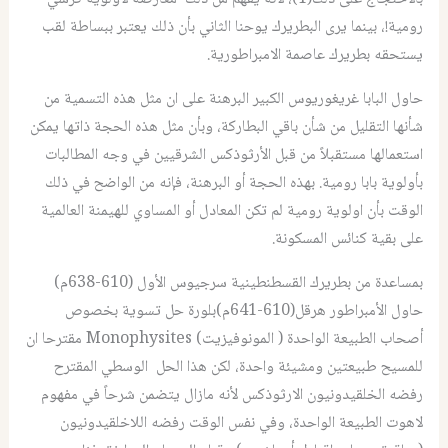
رومية!، بينما يرى البطريرك يوحنا الثاني بأن ذلك يعتبر ببساطة لقب
يستحقه بطريرك عاصمة الامبراطورية.
حاول البابا غريغوريوس الكبير البرهنة على ان مثل هذه التسمية من
شأنها التقليل من شأن باقي البطاركة، وبأن مثل هذه الحجة ذاتها يمكن
استعمالها مستقبلاً من قبل الأرثوذكس الشرقيين في وجه المطالبات
بأولوية بابا رومية. بهذه الحجة أو البرهنة، فإنه من الواضح في ذلك
الوقت بأن اولوية رومية لم تكن المعادل أو المساوي للهيمنة العالمية
على بقية كنائس المسكونة.
بمساعدة من بطريرك القسطنطينية سرجيوس الأول (610-638م)
حاول الأمبراطور هرقل(610-641م)بلورة حل تسوية بخصوص
أصحاب الطبيعة الواحدة ( المونوفيزيت) Monophysites مقترحا ان
للمسيح طبيعتين ومشيئة واحدة، لكن هذا الحل الوسطي المقترح
رفضه الخلقيدونيون الارثوذكس لأنه مازال يتضمن شرحاً في مفهوم
لاهوت الطبيعة الواحدة، وفي نفس الوقت رفضه اللاخلقيدونيون