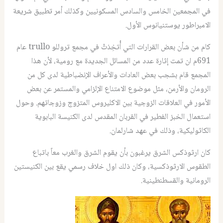
في المجمعين الخامس والسادس المسكونيين وكذلك أمر تطبيق شريعة
الامبراطور يوستنيانوس الأول.
كام من شأن بعض القرارات التي أُتخِذتْ في مجمع تروللو trullo عام
691م ان تمت إثارة عدد من المسائل الجديدة مع رومية، لأن هذا
المجمع قام بشجب بعض العادات والأعراف الإنضباطية لدى كل من
الرومان والأرمن، مثل موضوع الامتناع الإلزامي والمستمر عن بعض
الأمور في العلاقات الزوجية بين الاكليروس المتزوج وزوجاتهم. وحول
استعمال الخبز الفطير في القربان المقدس لدى الكنيسة البابوية
الكاثوليكية، وذلك في عهد شارلمان.
كان ارثوذكس الشرق يرغبون بأن يقوم الشرق والغرب معاً باتباع
الطقوس الارثوذكسية، وكان ذلك اول خلاف رسمي يقع بين الكنيستين
الرومانية والقسطنطينية.