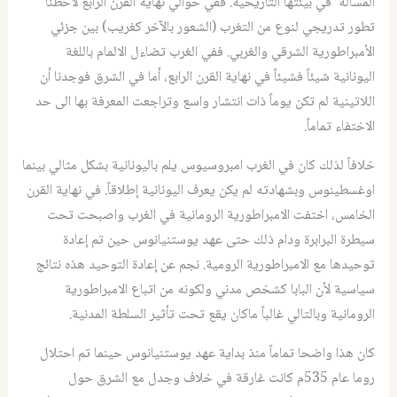
المسألة في بيئتها التاريخية. ففي حوالي نهاية القرن الرابع لاحظنا
تطور تدريجي لنوع من التغرب (الشعور بالآخر كغريب) بين جزئي
الأمبراطورية الشرقي والغربي. ففي الغرب تضاءل الالمام باللغة
اليونانية شيئاً فشيئاً في نهاية القرن الرابع، أما في الشرق فوجدنا أن
اللاتينية لم تكن يوماً ذات انتشار واسع وتراجعت المعرفة بها الى حد
الاختفاء تماماً.
خلافاً لذلك كان في الغرب امبروسيوس يلم باليونانية بشكل مثالي بينما
اوغسطينوس وبشهادته لم يكن يعرف اليونانية إطلاقاً. في نهاية القرن
الخامس، اختفت الامبراطورية الرومانية في الغرب واصبحت تحت
سيطرة البرابرة ودام ذلك حتى عهد يوستنيانوس حين تم إعادة
توحيدها مع الامبراطورية الرومية. نجم عن إعادة التوحيد هذه نتائج
سياسية لأن البابا كشخص مدني ولكونه من اتباع الامبراطورية
الرومانية وبالتالي غالباً ماكان يقع تحت تأثير السلطة المدنية.
كان هذا واضحا تماماً منذ بداية عهد يوستنيانوس حينما تم احتلال
روما عام 535م كانت غارقة في خلاف وجدل مع الشرق حول