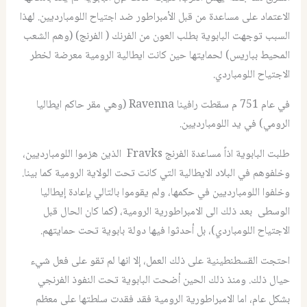
الاعتماد على مساعدة من قبل الأمبراطور ضد اجتياح اللومبارديين. لهذا
السبب توجهت البابوية بطلب العون من الفرنك ( الفرنج) (وهم الشعب
المحيط بباريس) لحمايتها حين كانت ايطالية الرومية معرضة لخطر
الاجتياح اللومباردي.
في عام 751 م سقطت رافينا Ravenna (وهي مقر حاكم ايطاليا
الرومي) في يد اللومبارديين.
طلبت البابوية اذاً مساعدة الفرنج Fravks الذين هزموا اللومبارديين،
وخلفوهم في البلاد الايطالية التي كانت تحت الولاية الرومية كما بينا.
وخلفوا اللومبارديين في حكمها، ولم يقوموا بالتالي بإعادة إيطاليا
الوسطى بعد ذلك الى الامبراطورية الرومية، (كما كان الحال قبل
الاجتياح اللومباردي)، بل أحدثوا فيها دولة بابوية تحت حمايتهم.
احتجت القسطنطينية على ذلك العمل، إلا انها لم تقو على فعل شيء
حيال ذلك. ومنذ ذلك الحين أضحت البابوية تحت النفوذ الفرنجي
بشكل عام، اما الامبراطورية الرومية فقد فقدت سلطتها على معظم