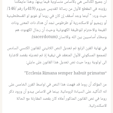
أن جميع الكنائس هي بالأساس متساوية فيما بينها، وهذا مايمكننا
رؤيته في المقطع الأول من رسالة القديس جيروم (419م) رقم /146/
حيث ورد: ” أينما وجد أسقف إن كان في روما أو غوبو او القسطنطينية
أو ريجيو أو الاسكندرية أو طرطوس نجد أن هناك ذات المعنى وذات
القيمة والاحترام للوظيفة الكهنوتية وحيث أن رجال الكهنوت هم
وسطاء أساسيين بين الله والانسان (sacerdotum).
في نهاية القرن الرابع تم تعديل النص اللاتيني للقانون الكنسي السادس
للمجمع المسكوني الأول المنعقد في نيقية إذ تم تعديله بقصد الاشارة
الى اولوية روما حيث نص تعديل هذا القانون على مايلي:
“Ecclesia Rimana semper habuit primatus”
من المؤكد أن روما قد فهمت هذا النص في اواسط القرن الخامس على
انه التأكيد على السيادة الرومانية. بينما في الاساس يبدو أن ورود ذكر
روما في نص القانون المذكور أعلاه كان بقصد المقارنة مع الحالة
الاسكندرانية.