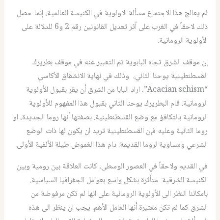
لم يعالج هذا الاجتماع مسألة الاولوية في الكنيسة العالمية، إنما حصل
ذلك لاحقاً في الغرب على أثر تعديل القانونين رقم 2 و6 للدلالة على
الأولوية الرومانية.
إن موقف الشرق تجاه البابوية تم التعبير عنه في موقف بطريرك
القسطنطينية يوحنا الثاني، وذلك في نهاية الانشقاق الأكاسي
“Acacian schism”. اراد البابا من الشرق أن يقر بقبول الأولوية
الرومانية. قام البطريرك يوحنا الثاني بقبول هذا المفهوم للأولوية
الرومانية بالتكافؤ مع وضع القسطنطينية. بصفتها أنها روما الجديدة، او
روما الثانية وعليه فإن القسطنطينية تريد ان يكون لها ذات الوضع
الشرعي ومساوية لروما القديمة. دام هذا الغموض طيلة الألفية الأولى.
في القديم ولاحقاً في العصور الوسطى، كانت العلاقة بين رومية وبين
الكنيسة الشرقية متأثرة بشكل واسع بعوامل الجغرافيا السياسية.
بامكاننا النظر الى الأولوية الرومانية على انها لم تكن مرفوضة من
الشرق كما لم تكن معتبرة أنها العامل الأهم. يجب ان ينظر الى هذه