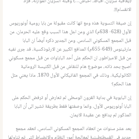
(يعاقبة سريان، اقباط، أحباش…) وقبله السريان الموارنة، فزاد
الانقسام!!!.
إن صيغة التسوية هذه ومع انها كانت مقبولة من بابا رومية أونوريوس
الأول (628- 638م) الذي ومن اجل هذا السبب وقع عليه الحرمان، من
قبل المجمع المسكوني السادس. ومن الجدير ذكره أيضاً ان البابا
مارتينوس (649-655م) المدافع الكبير عن الارثوذكسية، قد جرى نفيه
من قبل الامبراطور. ان الحكم على أحد الباباوات من قبل مجمع مسكوني
أصبح بحد ذاته، موضوع هام للنقاش من قبل الكنيسة الرومانية
الكاثوليكية، وذلك في المجمع الفاتيكاني الأول 1870. ماذا يعني مثل
هذا الحكم؟
إن البابوية في بداية القرون الوسطى لم تعارض أو ترفض الحكم على
البابا أونوريوس الأول، وانما وصفتها فقط بطريقة تشير الى أن البابا
المذكور لم يدافع عن عقيدة الايمان.
بعد عشر سنوات من انعقاد المجمع المسكوني السادس، انعقد مجمع
جديد في القسطنطينية لمعالجة أمور النظام والانضباط التي تم تناولها