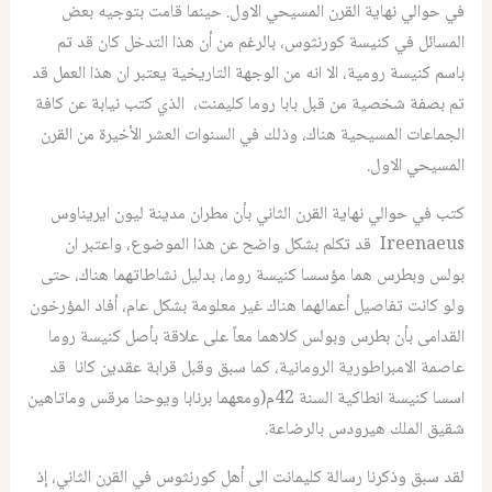
في حوالي نهاية القرن المسيحي الاول. حينما قامت بتوجيه بعض
المسائل في كنيسة كورنثوس، بالرغم من أن هذا التدخل كان قد تم
باسم كنيسة رومية، الا انه من الوجهة التاريخية يعتبر ان هذا العمل قد
تم بصفة شخصية من قبل بابا روما كليمنت، الذي كتب نيابة عن كافة
الجماعات المسيحية هناك، وذلك في السنوات العشر الأخيرة من القرن
المسيحي الاول.
كتب في حوالي نهاية القرن الثاني بأن مطران مدينة ليون ايريناوس
Ireenaeus قد تكلم بشكل واضح عن هذا الموضوع، واعتبر ان
بولس وبطرس هما مؤسسا كنيسة روما، بدليل نشاطاتهما هناك، حتى
ولو كانت تفاصيل أعمالهما هناك غير معلومة بشكل عام، أفاد المؤرخون
القدامى بأن بطرس وبولس كلاهما معاً على علاقة بأصل كنيسة روما
عاصمة الامبراطورية الرومانية، كما سبق وقبل قرابة عقدين كانا قد
اسسا كنيسة انطاكية السنة 42م(ومعهما برنابا ويوحنا مرقس وماتاهين
شقيق الملك هيرودس بالرضاعة.
لقد سبق وذكرنا رسالة كليمانت الى أهل كورنثوس في القرن الثاني، إذ