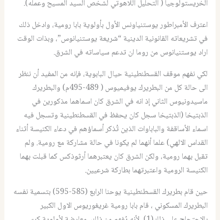
الخريستولوجيا ( التحليل اللاهوتي لشخص السيد المسيح وعمله).
اعترف الأمبراطور يوستنياونس الأول بأولوية بابا رومية، وادخل ذلك
في تشريعاته القانونية الدينية “شريعة يوستنيانوس”، وبذات الوقت
اراد يوستنيانوس من روما ان تدعم سياساته في الشرق.
لكي نفهم موقف القسطنطينية حيال البابوية، فإنه من المفيد أن ننظر
الى حالة كل من البطريرك يوفيميوس ( 489-495م) والبطريرك
ماسيدونيوس الثاني إذ انه في الشرق كان اسماهما مذكورين في
الذبتيخا (الذبتيخا سجل كان يحفظ في القسطنطينية وتسجل فيه
اسماء الأساقفة والباباوات الذين تُذكر أسماؤهم في دعاء الكنيسة أثناء
القداس الالهي) علما أنهما لم يكونا في حالة مشاركة مع رومية. ولم
تقبل بهما رومية، ولكن الشرق كان يعتبرهما أرثوذكس كما قبلت بهما
الكنيسة الرومية واعتبرتهما بطاركة شرعيين.
حين قام بطريرك القسطنطينية يوحنا الرابع (585-595) بتسمية نفسه
البطريرك المسكوني ، قام بابا رومية غريغوريوس الاول الكبير
بالاحتجاج على ذلك(1)، لأنه يُفهم من ذلك معارضة لأولوية كرسي