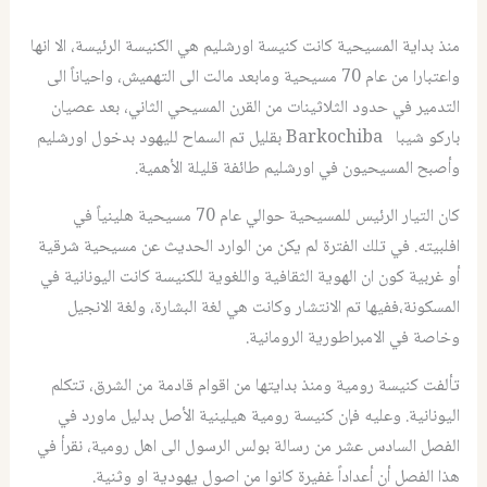
منذ بداية المسيحية كانت كنيسة اورشليم هي الكنيسة الرئيسة، الا انها
واعتبارا من عام 70 مسيحية ومابعد مالت الى التهميش، واحياناً الى
التدمير في حدود الثلاثينات من القرن المسيحي الثاني، بعد عصيان
باركو شيبا Barkochiba بقليل تم السماح لليهود بدخول اورشليم
وأصبح المسيحيون في اورشليم طائفة قليلة الأهمية.
كان التيار الرئيس للمسيحية حوالي عام 70 مسيحية هلينياً في
افلبيته. في تلك الفترة لم يكن من الوارد الحديث عن مسيحية شرقية
أو غربية كون ان الهوية الثقافية واللغوية للكنيسة كانت اليونانية في
المسكونة،ففيها تم الانتشار وكانت هي لغة البشارة، ولغة الانجيل
وخاصة في الامبراطورية الرومانية.
تألفت كنيسة رومية ومنذ بدايتها من اقوام قادمة من الشرق، تتكلم
اليونانية. وعليه فإن كنيسة رومية هيلينية الأصل بدليل ماورد في
الفصل السادس عشر من رسالة بولس الرسول الى اهل رومية، نقرأ في
هذا الفصل أن أعداداً غفيرة كانوا من اصول يهودية او وثنية.