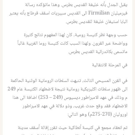
يقبل الجدل بأنه خليفة القديس بطرس. وهذا ماتؤكده رسالة
فيرميليان Firmilian الى القديس سبيريات اسقف قرطاج بأنه يعتبر
البابا استيفان خليفة للقديس بطرس.
حسب وجهة نظر كنيسة رومية، كان لهذا المفهوم نتائج كثيرة
وواضحة عبر القرون. ولهذا السبب كانت كنيسة روما الغربية غالباً
ماتسمى بكاتدرائية القديس بطرس.
في المرحلة الانتقالية
في القرن المسيحي الثالث، تنبهت السلطات الرومانية الوثنية الحاكمة
الى ظهور سلطات اكليريكية رومانية نتيجة لاضطهاد الكنيسة عام 249
م وذلك في عهد الامبراطور ديسيوس (249 – 253) اضافة الى هذا
الاضطهاد فقد وقع حدث غريب، وذو دلالة في عهد الامبراطور
اوروليان (270-275م) وهو التالي:
تم انعقاد مجمع في كنيسة أنطاكية حيث تقرر إقالة أسقف مدينة