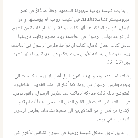
إن بدايات كنيسة رومية مجهولة التحديد. وفقاً لما ذُكِرْ في نصر
امبروسيستر Ambrsister فإن كنيسة رومية لم يؤسسها أي من
الرسل، لكن من المؤكد هو أنها كانت مؤلفة من اقوام قادمة من الشرق
الى تواجد بولس الرسول في العاصمة روما معلوم وثابت تاريخيا
بدليل كتاب أعمال الرسل، كذلك ان تواجدَ بطرس الرسول في العاصمة
روما مثبت في رسالته الأولى حيث يتكلم عن مدينة روما بانها تشبه
بابل (13 : 5).
إضافة لما تقدم ونحو نهاية القرن الاول أشار بابا رومية كليمنت الى
وجود بطرس الرسول في روما، كما أشار الى ذلك القديس اغناطيوس
المتوشح بالله ثالث بطاركة انطاكية بعد بطرس الرسول، وافوديوس،
في رسالته التي كتبت في القرن الثاني المسيحي، علماً أنه لم تتم
الإشارة من قبل اي من المذكورين الى ماهية نشاطات بطرس الرسول
التبشيرية في روما.
إن الدليل الاول لتدخل كنيسة رومية في شؤون الكنائس الأخرى كان