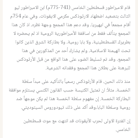
قام الامبراطور قسطنطين الخامس (741-775م) ابن الامبراطور ليو
الثالث بتصعيد اضطهاد الارثوذكس مكرمي الايقونات، وفي عام 754م
أقام مجمعاً في ايهيريا، وقد دعم هذا المجمع وجهة نظره، اذ كان هذا
المجمع يتألف فقط من اساقفة الأمبراطورية الرومية اذ لم يحضره لا
بطريرك القسطنطينية، ولا بابا رومية، ولا بطاركة الشرق الذين كانوا
تحت الهيمنة الاسلامية، ولم يشارك أحد من المذكورين في هذا
المجمع، وقد تم تسليط الضوء على هذا الواقع من قبل الأرثوذكس
للبرهنة على بطلان هذا المجمع وفقدانه الشرعية.
منذ ذلك الحين، قام الأرثوذكس رسمياً بالتأكيد على مبدأ سلطة
الخمسة، مثلاً: ان تمثيل الكنيسة حسب القانون الكنسي يستلزم موافقة
البطاركة الخمسة. إن مفهوم سلطة الخمسة هذا لم يكن موجهاً ضد
رومية وسلطة البابا،وقد أكد على ذلك تيودوروس السيتوديتي.
إن الفترة الاولى لحرب الأيقونات قد انتهت مع موت قسطنطين
الخامس.