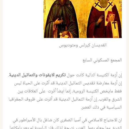
القديسان كيرلس ومثوديوس
المجمع المسكوني السابع
إن أزمة الكنيسة التالية كانت حول
تكريم الايقونات والتماثيل الدينية
.
إن أزمة معارضة تقديس التماثيل الدينية قد أثّرت على الحياة ليس
فقط مايخص الكنيسة الرومية، إنما ايضاً أثرت على العلاقات بين
الشرق والغرب. إن أزمة التماثيل الدينية قد أثرت على ظروف الجغرافيا
السياسية في ذلك العصر.
ان الاجتياح الاسلامي في آسيا الصغرى كان شاغل بال الأمبراطور في
الشرق مما جعله يهمل الغرب. نتيجة لذلك فإن البابوية لم يعد بامكانها