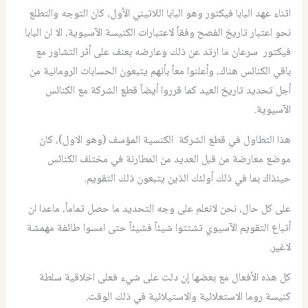
اثناء عهد البابا فيكتور وهو البابا اللاتيني الأول، كان التوجه والتطلع
نحو اعتبار تاريخ الفصح وفقاً لاعتبارات الكنيسة الآسيوية، الا ان البابا
فيكتور سرعان ما ارتد عن ذلك وعارضه بعنف على أثر التشاور مع
باقي الكنائس هناك، وأعلنوا معاً بأنهم يتبعون الحسابات الرومانية من
أجل تحديد تاريخ العيد كما قرروا أيضاً قطع الشركة مع الكنائس
الآسيوية.
هذا التطاول في قطع الشركة الكنسية المؤسف (وهو الاول)، كان
موضع معارضة من قبل العديد من المطارنة في مختلف الكنائس
حينذاك بما في ذلك أولئك الذين يتبعون ذلك التقويم.
على كل حال، نحن لانعلم على وجه التحديد ما حصل تماماً، ماعدا ان
أتباع التقويم الآسيوي تشتتوا شيئاً فشيئاً حتى امسوا طائفة مهمشة
لاغير.
كل هذه الأفعال مع بعضها إن دلت على شيء فعلى اخلاقية سلطة
كنيسة روما الاستعلائية والاستيلائية في ذلك الوقت.