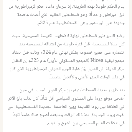
يدم الحكم طويلاً بهذه الطريقة، إذ سرعان ماعاد حكم الإمبراطورية من
قبل إمبراطور واحد ألا وهو قسطنطين العظيم الذي أحدث عاصمة
جديدة على البوسفور وهي القسطنطينية عام 325م.
وضع الامبراطور قسطنطين نهاية لاضطهاد الكنيسة المسيحية، حيث
كان ميالاً للمسيحية قبل فترة طويلة من اعتناقه للمسيحية بعد
انتصاره على جميع خصومه بشكل نهائي عام 324م وذلك قبل انعقاد
مجمع نيقية Nicea (المجمع المسكوني الأول) عام 325م. إن انتقال
مركز الدولة الى الشرق بيّنَ غلبة الجزء الشرقي للإمبراطورية الذي كان
في ذلك الوقت الجزء الأغنى والأفضل تنظيماً.
بعد ظهور مدينة القسطنطينية، برز مركز القوى الجديد في حين
أضحى موقع روما على المستوى السياسي أقل شأناً. كان لذلك بالغ الأثر
في العلاقة بين روما القديمة وبين العاصمة الجديدة القسطنطينية التي
لقبت بروما الجديدة. منذ ذلك الوقت ومابعده أصبح هناك عاملاً ثابتاً
في علاقات العالم المسيحي بين الشرق والغرب.