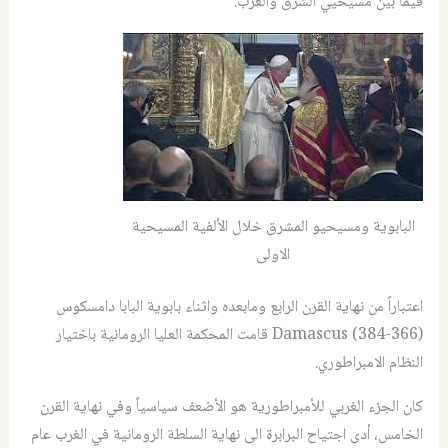
فيما بين مسيحيي الشرق والغرب.
البابوية ومسيحيو المشرق خلال الألفية المسيحية
الاولى
اعتباراً من نهاية القرن الرابع ومابعده واثناء بابوية البابا دامسكوس
(Damascus (384-366 قامت المحكمة العليا الرومانية باختيار
النظام الامبراطوري.
كان الجزء الغربي للأمبراطورية هو الأضعف سياسياً وفي نهاية القرن
الخامس، أدى اجتياح البرابرة الى نهاية السلطة الرومانية في الغرب عام