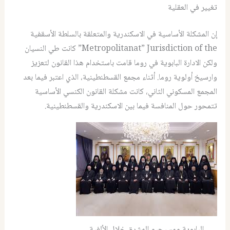
تغيير في العقلية
إن المشكلة الأساسية في الاسكندرية والمتعلقة بالسلطة الأسقفية
Metropolitanat” Jurisdiction of the” كانت طي النسيان
ولكن الادارة البابوية في روما قامت باستخدام هذا القانون لتعزيز
وارسيخ أولوية روما. أثناء مجمع القسطنطينية، الذي اعتبر فيما بعد
المجمع المسكوني الثاني، كانت مشكلة القانون الكنسي الأساسية
تتمحور حول المنافسة فيما بين الاسكندرية والقسطنطينية.
البابوية ومسيحيو المشرق خلال الألفية