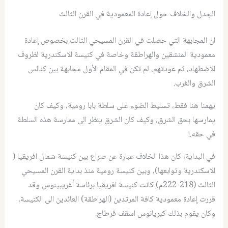
الجدل والخلاف حول إعادة المعمودية في القرن الثالث
ان المجابهة التي حصلت في القرن المسيحي الثالث بخصوص إعادة
معمودية المنشقين والهراطقة وخاصة في كنيسة الاسكندرية لظروف
الاضطهاد، ثم عودتهم، لم تكن في المقام الأول مجابهة بين كنائس
الشرق والغرب.
يهمنا هنا فقط، تسليط الضوء على سلطة بابا رومية، وكيف كان
يمارسها بحق الشرق، وكيف كان الشرق ينظر الى ممارسة هذه السلطة
في حقه.!
في البداية، كان هذا الخلاف عبارة عن صراع بين كنيسة شمال افريقيا (
الاسكندرية وتوابعها)، وبين كنيسة رومية منذ بداية القرن المسيحي
الثالث (218-222م) كانت كنيسة افريقيا برئاسة أغريبينوس وقد
قررت إعادة معمودية كافة المرتدين (الهراطقة) العائدين الى الكنيسة،
وكان يقوم بذلك كبريانوس اسقف قرطاج.