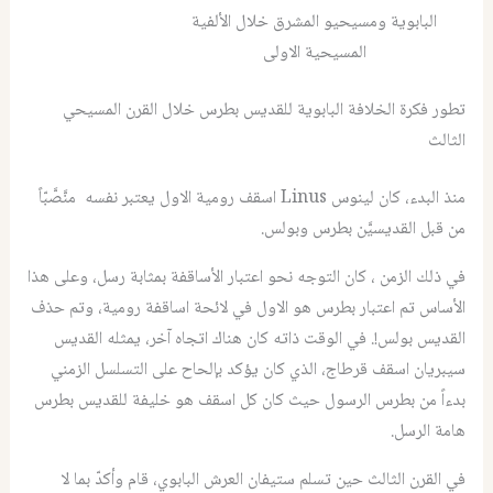
البابوية ومسيحيو المشرق خلال الألفية
المسيحية الاولى
تطور فكرة الخلافة البابوية للقديس بطرس خلال القرن المسيحي
الثالث
منذ البدء، كان لينوس Linus اسقف رومية الاول يعتبر نفسه منَّصَّبّاً
من قبل القديسيَّن بطرس وبولس.
في ذلك الزمن ، كان التوجه نحو اعتبار الأساقفة بمثابة رسل، وعلى هذا
الأساس تم اعتبار بطرس هو الاول في لائحة اساقفة رومية، وتم حذف
القديس بولس!. في الوقت ذاته كان هناك اتجاه آخر، يمثله القديس
سيبريان اسقف قرطاج، الذي كان يؤكد بإلحاح على التسلسل الزمني
بدءاً من بطرس الرسول حيث كان كل اسقف هو خليفة للقديس بطرس
هامة الرسل.
في القرن الثالث حين تسلم ستيفان العرش البابوي، قام وأكدّ بما لا