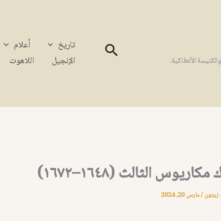
تاريخ
أعلام
البحث
الإنجيل
اللاهوت
كنيسة الأنطاكية.
كاريوس الثالث (١٦٤٨–١٦٧٢)
 زيتون
/
مارس 20, 2024