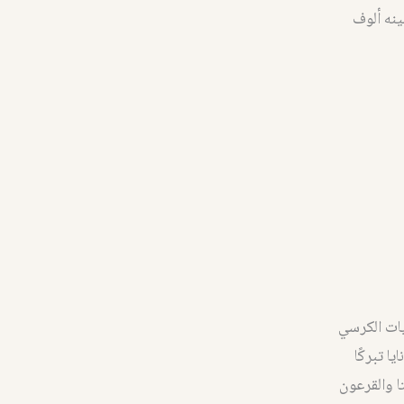
ينه ألوف
ات الكرسي
ا تبركًا
لى الديماس وعيتا والقرعون