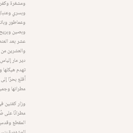
ومشغرة وكفر 
وبسري وعنبال.
وعماطور وباتر
وبصين وبريح و
عشر بعد العنص
والعشرين من أ
دير مار إلياس
تهدم هيكلها و
أقلع بحرًا إل
مطرانها وجمي
وزار كفتين في
مطرانًا على ص
المقطع وقدس ف
المشهورة بنسا