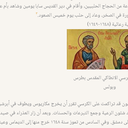
 من الحجاج الحلبيين، وأقام في دير القديس سابا يومين وشاهد بأم ع
٣
قورة في الصخر، وعاد إلى حلب يوم خميس الصعود.
ة (١٦٤٨-١٦٤٩)
رسي الانطاكي المقدس بطرس
وبولس
ديون قد تراكمت على الكرسي تقرر أن يخرج مكاريوس ويطوف في أبرشي
د شئون الرعية وجمع التبرعات والحسنات. وبعد أن زار العذراء في صيدناي
والتماسًا عاد إلى دمشق. وفي السادس من تموز سنة ١٦٤٨ خرج منها إ