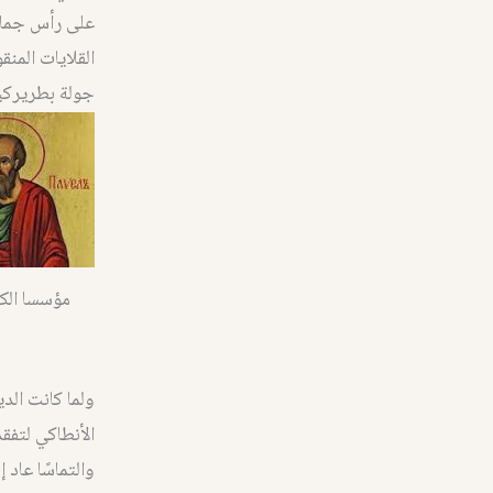
على رأس جماعة
القلايات المن
جولة بطريركية رعائي
مؤسسا الك
ولما كانت ال
الأنطاكي لتفق