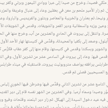
ملكي فصيدا، وخرج من صيدا إلى عبرا ووادي الليمون وبرتي وكفر بيت
 ثم زار الأمير ملحم بن معن في بعقلين وعاد إلى عنبال وغريفة والمزر
 ونيحا، ثم بعذران والخريبة والمعاصر وبتلون والفريديس والباروك وعي
عين وزيه والسمقانية ودير القمر والشويفات. وقدس في الشويفات الأح
رة. وانتقل إلى بيروت في الحادي والعشرين من آب، وخرج منها في الح
يلول، وصعد إلى بكفيا والمحيدثة، وقدَّس في كنيستها نهار الأحد الأول م
 والشوير وبسكنتا وقدس في كنيستها، وقام منها إلى كفر عقاب فكرَّس ك
قدس فيها. وعاد إلى بيروت في السادس عشر من تشرين الأول، وفي الث
ى طرابلس يرافقه يواصف متروبوليت بيروت، فاستقبله في ميناء طرابلس
ع المسيحيين فصلى ثم قدس.
 التاسع عشر من تشرين الثاني وقدَّس فيها وشرطن فيها الخوري إلياس 
ُوْر وصيدا وسماه أرميا. وفي العشرين من الشهر نفسه قام إلى دير القد
يه عيد دخول السيدة إلى الهيكل. ثم زار دير البلمند وقلحات وفيع وب
خها، ثم دير سيدة الرأس وبدبا وأميون المشهورة بعلمائها وأقام فيها أسب