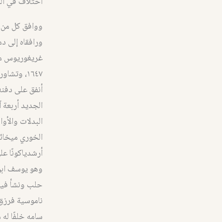
اختلاف في الر
ووافق كل من 
ورافقاه إلى د
غريغوريوس مت
١٦٤٧، وتش
أنفق على دفنه
الجديد أربعة آ
البدلات والأو
الخوري ميخائي
أرشدياكونًا ع
وهو يوسف ابن 
حلب ونشأ فيها
ناموسية فرزق 
سامه خلفًا له