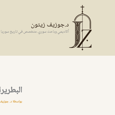
خطي
لى
لمحتوى
د.جوزيف زيتون
أكاديمي وباحث سوري، متخصص في تاريخ سوريا وال
البطريرك م
بواسطة
د. جوزيف