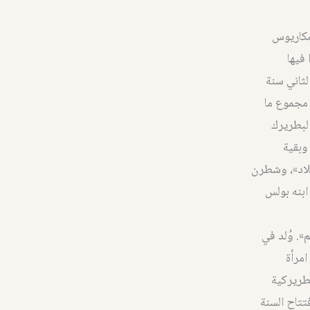
مكاريوس
فيها
ثاني سنة
 مجموع ما
البطريرك
وبقية
بلاد»، وشطرن
ابنه بولس
. وُلد في
امرأة
بطريركية
تتاح السنة