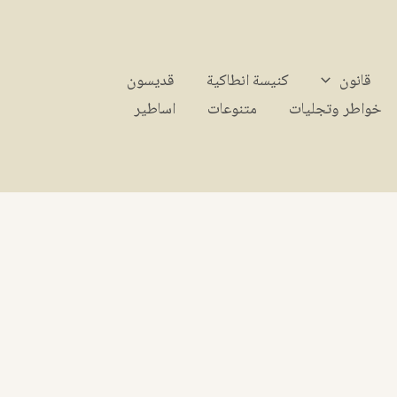
قانون
كنيسة انطاكية
قديسون
خواطر وتجليات
متنوعات
اساطير