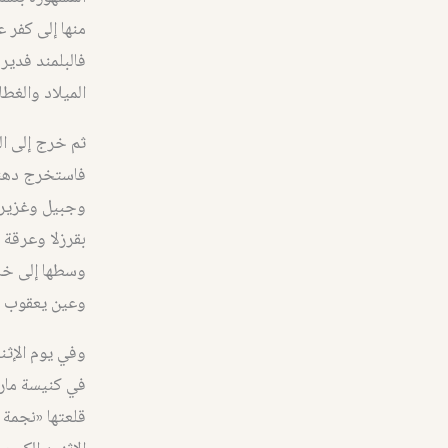
منها إلى كفر 
فالبلمند فدير
الميلاد والغطاس (٩
ثم خرج إلى ال
فاستخرج دهنه،
وجبيل وغزير. 
بقرزلا وعرقة 
وسطها إلى خار
وعين يعقوب وبز
وفي يوم الإثن
في كنيسة مار
قلعتها «نجمة 