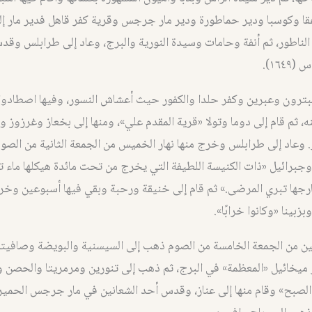
عقا وكوسبا ودير حماطورة ودير مار جرجس وقرية كفر قاهل فدير مار إل
 الناطور، ثم أنفة وحامات وسيدة النورية والبرج، وعاد إلى طرابلس وق
١٦٤).
بترون وعبرين وكفر حلدا والكفور حيث أعشاش النسور، وفيها اصطادوا ل
 ثم قام إلى دوما وتولا «قرية المقدم علي»، ومنها إلى بخعاز وغرزوز 
وعاد إلى طرابلس وخرج منها نهار الخميس من الجمعة الثانية من الصوم
وجبرائيل «ذات الكنيسة اللطيفة التي يخرج من تحت مائدة هيكلها ماء 
جها تبري المرضى.» ثم قام إلى خنيقة ورحبة وبقي فيها أسبوعين وخر
بينا «وكانوا خرابًا».
ين من الجمعة الخامسة من الصوم ذهب إلى السيسنية والبويضة وصافيتا 
 ميخائيل «المعظمة» في البرج، ثم ذهب إلى تنورين ومرمريتا والحصن 
الصبح» وقام منها إلى عناز، وقدس أحد الشعانين في مار جرجس الحمير