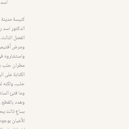
أسد 
كنيسة مدينة الله
الدكتور اسد 
الفصل الثالث
ومرض أفتيميوس
واستشاروه في 
مطران حلب بط
الكتابة على ال
حلب، ولكنه لم 
وما فتئ السا
وهدد بالقطع. 
الأعيان بوجوب