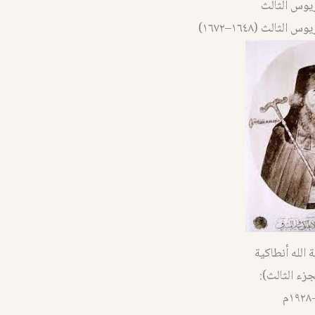
يوس الثالث
لثالث (١٦٤٨–١٦٧٢)
الله أنطاكية
زء الثالث):