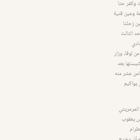
 وكفر حتا
عة وعين قنية
ن زحلتا
د الثالث
ادي
ن لوقا، وزار
نيستها بعد
امن عشر منه
 يواكيم
المرمريتي
يس يعقوب
طرام
وعًا، وخرج