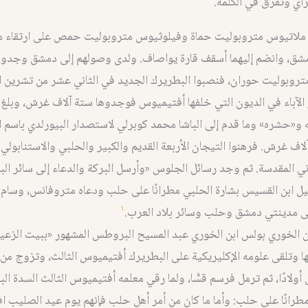
أي وتفرق في الكلمة.
ملاتيوس متروبوليت حماة وفيلوثيوس متروبوليت حمص على ارتقاء 
مشق، وانضم إليهما أسقف قارة يواصاف. ولدى وصولهم إلى دمشق وجدوا 
روبوليت حوران، فنصبوا البطريرك الجديد في الثاني عشر من تشرين ال
اور الآباء في الديون التي خلفها أفتيميوس فوجدوها ستة آلاف غرش، وبلغ
 و«حشره» وما قدم إلى الباشا محمد كوبرلي لاستصدار البيورلدي باسم 
لاف غرش. فرهنوا التيجان الأربعة القديم والكبير والحلبي والاستنابولي 
اني المقدسة. ثم وجد رسائل الجلوس «وأرسل البركة والدعاء إلى سائر ال
ل ابن القسيس بشارة الحلبي مطرانًا على حلب ودعاه متروفانس، وسام 
١
لى مدينتي دمشق وحلب وسائر بلاد العرب.
الخوري بولس ابن الخوري عبد المسيح البروطس المشهور «ببيت الزعيم»
 وتلقى علومه الإكليريكية على البطريرك أفتيميوس الثالث، وتزوج من 
أولادًا، ثم ترمل فرسم قسًّا، ولما رقي معلمه أفتيميوس الثالث السدة ال
 مطرانًا على حلب: وأما ما كان من أمر أهل حلب فإنهم يوم عيد الصليب اف