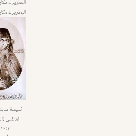
البطريرك مكار
البطريرك مكاريوس ا
كنيسة مدينة 
العظمى (الج
١٤٥٣-١٩٢٨م