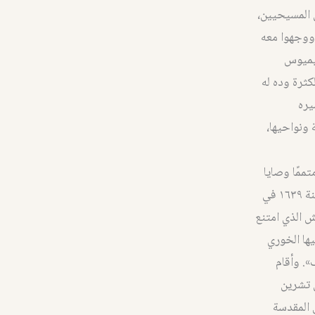
اقي المسيحيين،
ووجهوا معه
تيميوس
ثرة وده له
يره
 ونواحيها،
ممًا وصايا
الله تعالى بغير انتقاص، فازداد بنيان الجماعة واستعمارهم عما سلف.» واشترك في السنة ١٦٣٩ في
ش الذي امتنع
طن فيها الخوري
». وأقام
ن تشرين
لزيارة الأماكن المقدسة