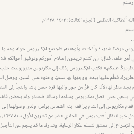
رستم
 أنطاكية العظمى (الجزء الثالث): ١٤٥٣-١٩٢٨م
رستم
…
 مرضة شديدة وأثخنته وأوهنته، فاجتمع الإكليروس حوله وعملوا له ز
أمر خلفه، فقال: «إن كنتم تريدون إصلاح أموركم وتوفيق أحوالكم فلا 
ريركًا عليكم.» فكتب الإكليروس بذلك إلى مكاريوس متروبوليت حلب
بطريرك فعلَّم عليها بيده، ووجهوا بها ساعيًا وحثوه على السير، ووصل ال
يجد مطرانها؛ لأنه كان فرَّ من جور واليها قره حسن باشا والتجأ إلى الم
عي يسعى حتى اتصل بمكاريوس وسلمه الرسالة، فاعتذر ولم يحضر، فاغت
فقام مكاريوس إلى الشام يرافقه ابنه الشماس بولس، ولدى وصولهما إلى حم
بساعٍ ثالث يحمل خ
 الإسراع إلى دمشق لتسلم عكاز الرعاية، وتدارك ما قد ينجم عن التأجيل