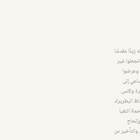
يتًا مقدسًا
تجعلوا غير
 وعرضوا
ساعي إلى
عرة وكلس.
اظ البطريرك
اة التقيا
بر انتقال أفتيميوس في الحادي عشر من تشرين الأول سنة ١٦٤٧، وإلحاح
 والتأخير من