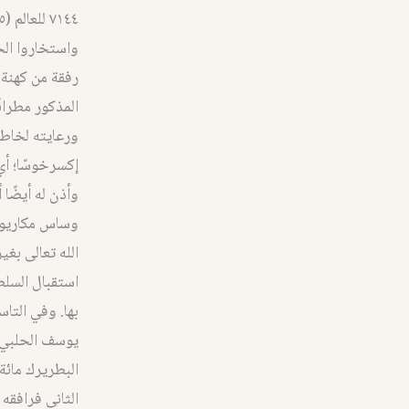
واستخاروا الخ
رفقة من كهنة 
المذكور مطران
ورعايته لخاطر
إكسرخوسًا؛ أي 
وأذن له أيضًا 
وساس مكاريوس 
استقبال السلط
يوسف الحلبي م
البطريرك مائة