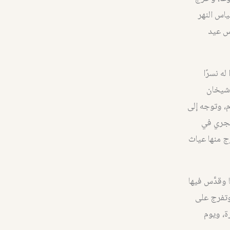
ياس النهر
دس عيد
ه نسرًا
وشيخان
، وتوجه إلى
تجري في
ج منها عياث
وقدَّس فيها
وتفرج على
ة، ويوم