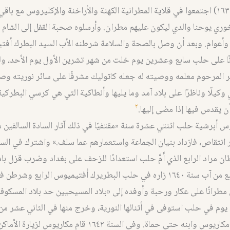
٧١٤٤ للعالم (١٦٣٥) اجتمعوا في قلاية المطرانية الكهنة والأراخنة والإكليروس مع ب
وري يوحنا والدي ليكون عليهم مطران. وأرسلوه صحبة القفل إلى الشام 
وأعوام. وبعد أن وصل بالصحة والسلامة شرطنه الأب السيد البطرك أف
ًا على حلب سابع وعشرين يوم خلت من شهر تشرين الأول يوم الأحد، ولك
 المرحوم معلمه ووصيته له جعله كاتوليك مشرفًا على سائر نوريته وص
وكيلًا وناظرًا على بلاد آمد وما يليها وأنطاكية التي هي كرسي البطركية
٢
أن يقدس فيها إذا مضى إليها.
أبرشية حلب اثنتي عشرة سنة «مقتفيًا في ذلك آثار السادة السالفين مت
ان مراد الرابع الذي أَمَّ حلب استعدادًا للزحف على بغداد وضرب قزل با
بها. وفي التاسع من آب سنة ١٦٤٠ زاره في حلب البطريرك أفتيميوس الرابع وشر
طرانًا على عكار ورحبة وأوفده إلى «بلاد المسيحيين حد بلاد المسكوف
 يوم في حلب استوفى في أثنائها النورية، وخرج منها في الثاني عشر م
الثاني فرافقه مكاريوس وابنه حتى حماة. وفي السنة ١٦٤٢ قام مكاريوس 