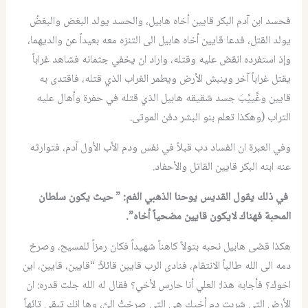
فحسد ابن آدم البكر قايين أخاه هابيل، والحسد يولد البغض والبغضُ
يولد القتل، فدعا قايين أخاه هابيل الى التنزه معه بعيداً عن والديهما،
وإذ استفرده انقض عليه وقتله، واراد ان يخفي جثمانه فشاهد غراباً
يقتل غراباً آخر وينبش الأرض ويطمر الغراب الذي قتله، فاقتدى به
قايين وغَّييَّبَ جسد شقيقه هابيل الذي قتله في حفرة وأهال عليه
التراب (وهكذا تعلم بنو البشر دفن الموتى.
وفي العبرة ان الفساد دب قبلاً في نفس ودم الأب الأول آدم، فتوارثه
عنه ابنه البكر قايين القاتل والأحفاد.
في ذلك يقول القديس يوحنا الذهبي الفم: ” حيث يكون سلطان
المحبة فهناك لايكون قايين مضحياً أخاه”.
هكذا قضى هابيل نحبه بتولاً كاهناً شهيداً فكان رمزاً للمسيح، وصرخ
دمه الى الله طالباً الانتقام، فنادى الرب قايين قائلاً: “قايين، قايين، اين
اخوك؟ فأجابه هذا: العلي أنا حارس لأخي؟ فقال له الله جلت قدره: ان
الأرض التي شربت دم أخيك هي التي صرختْ اليَّ، وها انك تبقى تائهاً