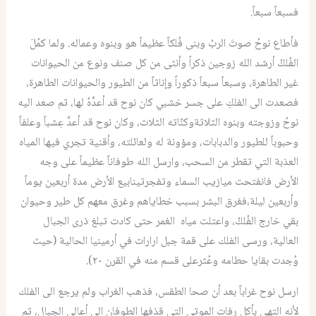
فسبعاً سبعاً.
فأطاع نوحُ صوتَ الربْ وبنى فُلكاً عظيماً هو وبنوه وعماله. ولما كمُلَ
الفُلكْ أرشد الله زوجين ذكراً وأنثى من كل صنف ونوع من الحيوانات
غير الطاهرة، وسبعاً سبعاً ذكوراً وإناثاً من الطيور والحيوانات الطاهرة،
فصعدت الى الفلكِ على جسر خشبي كان نوح قد أعدَّهُ لها، ثم صعد اليه
نوحُ وزوجته وبنوه الثلاثةوكنّاته الثلاث، وكان نوح قد أعدَّ عِشباً وعلفاً
وحبوباً للطيور والدبابات، ومؤونة له ولعائلته، وأقنية تجري فيها المياه
العذبة التي تقطر من السحب، وارسل الله طوفاناً عظيماً على وجه
الأرض فانفتحت ميازيب السماء وتفجرتينابيع الأرض مدة أربعين يوماً
وأربعين ليلة،فغرق البشر بسبب خطاياهم وغرق معهم كل طير وحيوان
بقي خارج الفُلكْ، واعتلت مياه الغمر حتى كادت تبلغ ذرى الجبال
العالية، ورسى الفلك على قمة جبل ارارات في أرمينيا الحالية (حيث
وُجدت بقايا حطامه وعُثرعلى قسم منه في القرن ٢٠).
ارسل نوح غراباً بعد أن صحا الطقس، فذهب الغراب ولم يرجع الى الفلك
لأنه التهى بأكل رفات الموتى التي قذفها الطوفان الى أعالي الجبال، ثم