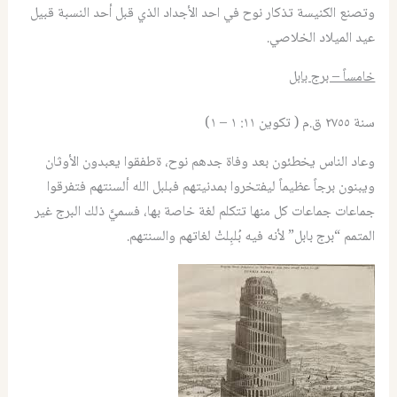
وتصنع الكنيسة تذكار نوح في احد الأجداد الذي قبل أحد النسبة قبيل
عيد الميلاد الخلاصي.
خامساً – برج بابل
سنة ٢٧٥٥ ق.م ( تكوين ١١: ١ – ١)
وعاد الناس يخطئون بعد وفاة جدهم نوح، ةطفقوا يعبدون الأوثان
ويبنون برجاً عظيماً ليفتخروا بمدنيتهم فبلبل الله ألسنتهم فتفرقوا
جماعات جماعات كل منها تتكلم لغة خاصة بها، فسميَّ ذلك البرج غير
المتمم “برج بابل” لأنه فيه بُلبِلتْ لغاتهم والسنتهم.