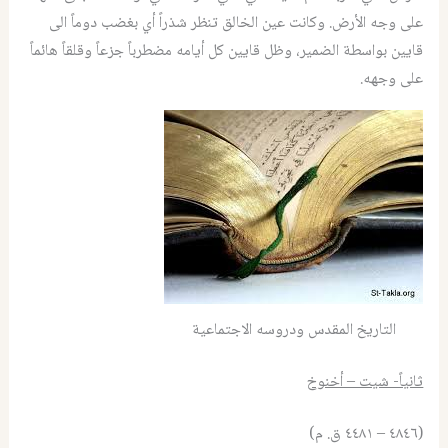
على وجه الأرض. وكانت عين الخالق تنظر شذراً أي بغضب دوماً الى
قايين بواسطة الضمير، وظل قايين كل أيامه مضطرباً جزعاً وقلقاً هائماً
على وجهه.
التاريخ المقدس ودروسه الاجتماعية
ثانياً- شيت – أخنوخ
(٤٨٤٦ – ٤٤٨١ ق. م)