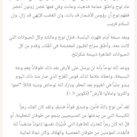
عاد نوح واطلق حمامة فذهبت وعادت وفي فمها غصن زيتون أخضر
ففهم نوح أن رؤوس الأشجار قد بانت، وان الغضب الإلهي قد زال، وان
السلام قريب.
وبعد سبعة أيام ظهرت اليابسة، فنزل نوح وعائلته وكل الحيوانات التي
كانت معه، وأطلق سراح الطيور المعششة في الفُلك، وقدم من كل
الحيوانات الطاهرة ذبيحة شكرللخ.
ووعد الله نوحاً بأنه لن يرسل على الأرض بعد ذلك طوفاناً يعم وجه
البسيطة، واعطاه علامة لذلك قوس القزح الذي صار منذ ذلك اليوم
يبدو جلياً في الغيوم بعد المطر. وبارك الله نوحاص وبنيه قائلاً: “انموا
واكثروا واملأوا الأرض” (تكوين ٩: ١).
لقد آمن نوح باللهْ فأمِنَ، وصدق قولَهُ فسَلِمَ، ولقد كان الفلك رمزاً
للكنيسة التي من يدخلها من المسيحيين ينجو من طوفان الخطيئة، أو
قلّ انه كان رمزاً للعذراء الطاهرة التي صَّيَّرَتْ نفسها تابوتاً متنفساً لله
فأنقذت المؤمنين من طوفان المعصية والهلاك. وكان نجاة ثمانية