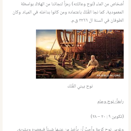
أشخاص من الماء (نوح وعائلته) رمزاً لنجاتنا من الهلاك بواسطة
المعمودية، كما نجا الفُلكُ باعتماده ومن كانوا بداخله في المياه. وكان
الطوفان في السنة ال ٣٢٦٦ ق.م.
نوح يبني الفُلك
رابعاً- نوح وحام
(تكوين ٩ : ٢٠ – ٢٨)
وغرس نوح كرمة وأحبَّ أن يأخذ من عنبها شيئاً فيعصره ويشربه،