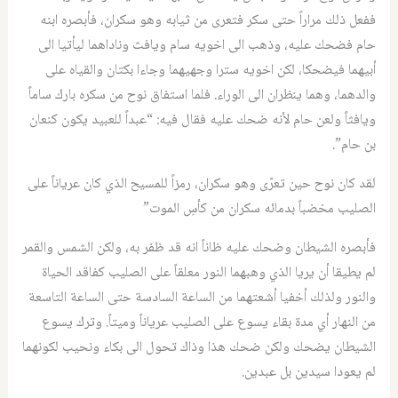
ففعل ذلك مراراً حتى سكر فتعرى من ثيابه وهو سكران، فأبصره ابنه
حام فضحك عليه، وذهب الى اخويه سام ويافث وناداهما ليأتيا الى
أبيهما فيضحكا، لكن اخويه سترا وجهيهما وجاءا بكتان والقياه على
والدهما، وهما ينظران الى الوراء. فلما استفاق نوح من سكره بارك ساماً
ويافثاً ولعن حام لأنه ضحك عليه فقال فيه: “عبداً للعبيد يكون كنعان
بن حام”.
لقد كان نوح حين تعرّى وهو سكران، رمزاً للمسيح الذي كان عرياناً على
الصليب مخضباً بدمائه سكران من كأسِ الموت”
فأبصره الشيطان وضحك عليه ظاناً انه قد ظفر به، ولكن الشمس والقمر
لم يطيقا أن يريا الذي وهبهما النور معلقاً على الصليب كفاقد الحياة
والنور ولذلك أخفيا أشعتهما من الساعة السادسة حتى الساعة التاسعة
من النهار أي مدة بقاء يسوع على الصليب عرياناً وميتاً. وترك يسوع
الشيطان يضحك ولكن ضحك هذا وذاك تحول الى بكاء ونحيب لكونهما
لم يعودا سيدين بل عبدين.