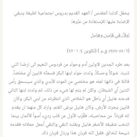
يحفل كتابنا المقدس / العهد القديم بدروس اجتماعية لطيفة ينبغي
الإضاءة عليها للإستفادة من عبَّرها.
اولاً- في قايين وهابيل
(٥٥٠٦-٥٤٧٥ ق.م ) (تكوين ٤: ١- ٤٢)
بعد طرد الجدين الاولين آدم وحواء من فردوس النعيم الى ارضنا التي
تنبت شوكاً وحسكاً، ولدت حواء ابنها البكر فسمتَّه قايين أي مخلصاً،
قائلة في ذاتها: لعله هو مخلصي من الموت الأبدي والذي سيسحق رأس
التنين أي الشيطان، ولكن لم يتم لها شيء من ذلك، ثم ولدت ابنها الثاني
فدعته هابيل أي باطل هو الخلاص الذي انتظرته من ابني البكر. وكان
قايين يحرث الأرض، وكان هابيل يرغى الغنم، واراد كل منهما ان يقدم
لله قرباناً من محاصيله، فقَّرَب الأول عن قلب رديء أسوأ الأثمار، بينما
انتخب شقيقه الأصغر هابيل وبقلبه النقي والتقي أجمل حملانه فقدمه
ذبيحة للخالق. فقبل الله قربان هذا ورذل قربان ذاك.