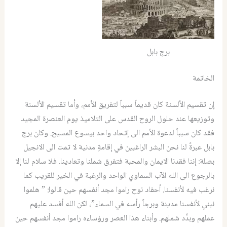
برج بابل
الخاتمة
إن تقسيم الألسنة كان قديماً سبباً لتفريق الأمم، وأما تقسيم الألسنة
وتوزيعها عند حلول الروح القدس على التلاميذ يوم العنصرة المجيد
فقد كان سبباً لدعوة الأمم الى إتحاد واحد بيسوع المسيح. وكان برج
بابل عبرةً لنا نحن البشر الراغبين في إقامةِ مدنية لا تمت الى الانجيل
بصلة: إننا فقدنا الايمان والمحبة فتفرق شملنا وتعادينا. فلا سلام لنا إلا
بالرجوع الى الله الآب السماوي الواحد والرغبة في الخير للقريب كما
نرغب فيه لأنفسنا. أحفاد نوح راموا مجد أنفسهم حين قالوا: ” هلموا
نبني لأنفسنا مدينة وبرجاً رأسه في السماء”، لكن الله أفسد عليهم
عملهم وبدَّد شملهم. وأبناء هذا العصر ورؤساءه راموا مجد أنفسهم حين