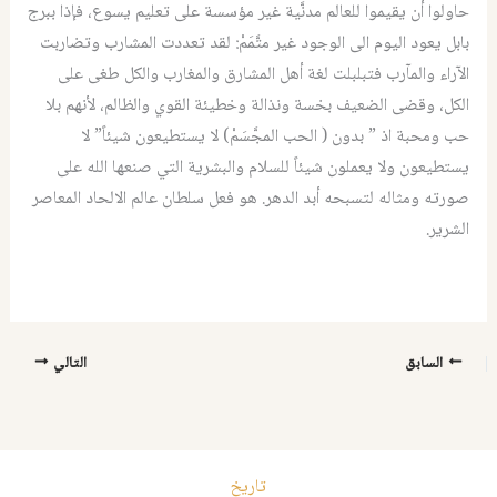
حاولوا أن يقيموا للعالم مدنَّية غير مؤسسة على تعليم يسوع، فإذا ببرج
بابل يعود اليوم الى الوجود غير متَّمَمْ: لقد تعددت المشارب وتضاربت
الآراء والمآرب فتبلبلت لغة أهل المشارق والمغارب والكل طغى على
الكل، وقضى الضعيف بخسة ونذالة وخطيئة القوي والظالم، لأنهم بلا
حب ومحبة اذ ” بدون ( الحب المجَّسَمْ) لا يستطيعون شيئاً” لا
يستطيعون ولا يعملون شيئاً للسلام والبشرية التي صنعها الله على
صورته ومثاله لتسبحه أبد الدهر. هو فعل سلطان عالم الالحاد المعاصر
الشرير.
السابق
التالي
تاريخ