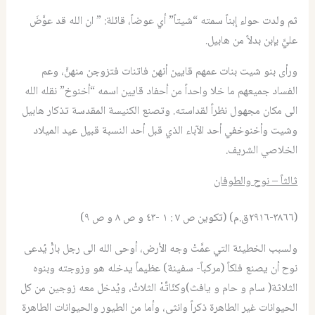
ثم ولدت حواء إبناً سمته “شيتاً” أي عوضاً، قائلة: ” ان الله قد عوَّضَ
عليَّ بإبن بدلاً من هابيل.
ورأى بنو شيت بنات عمهم قايين أنهن فاتنات فتزوجن منهنَّ، وعم
الفساد جميعهم ما خلا واحداً من أحفاد قايين اسمه “أخنوخ” نقله الله
الى مكان مجهول نظراً لقداسته. وتصنع الكنيسة المقدسة تذكار هابيل
وشيت وأخنوخفي أحد الآباء الذي قبل أحد النسبة قبيل عيد الميلاد
الخلاصي الشريف.
ثالثاً – نوح والطوفان
(٣٨٦٦-٢٩١٦ق.م) (تكوين ص ٧ : ١ -٤٣ و ص ٨ و ص ٩)
ولسبب الخطيئة التي عمَّتْ وجه الأرض، أوحى الله الى رجل بارّْ يُدعى
نوح أن يصنع فلكاً (مركباً- سفينة) عظيماً يدخله هو وزوجته وبنوه
الثلاثة( سام و حام و يافث)وكنّاتِّهْ الثلاثْ، ويُدخل معه زوجين من كل
الحيوانات غير الطاهرة ذكراً وانثى، وأما من الطيور والحيوانات الطاهرة