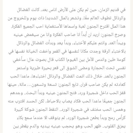
في قديم الزمان، حين لم يكن على الأرض اناس بعد، كانت الفضائل
والرذائل تطوف العالم معًا، وتشعر بالملل الشديد! ذات يوم وللخروج من
هذا الملل اقترح الجنون لعبة واسماها الأستغماية احب الجميع الفكرة.
وصرخ الجنون: اريد ان أبدأ انا صاحب الفكرة وانا من سيغمض عينيه
ويبدأ العد. وانتم عليكم الأختباء، وبدأ يعد وبدأت الفضائل والرذائل
بالاختباء الرقة وجدت مكانا لنفسها في القمر واخفت الخيانة نفسها في
كومة طين واندس الأمل بين الغيوم! الكذب قال بصوت عال: سأخفي
نفسي تحت الحجارة ومضى الشوق الى قعر بحيرة طبرية واستمر
الجنون بالعد. خلال ذلك اتمت الفضائل والرذائل اختباءها، ماعدا الحب
كعادته لم يكن صاحب قرار، تابع الجنون: تسعة وتسعون… مائة، حينها
قفز الحب داخل شجيرة ورد، فتح الجنون عينيه وبدأ البحث.. وجدهم
الجنون جميعًا ماعدا الحب فكاد يصاب بالاحباط، لكن الحسد اقترب منه
وهمس: الحب مختف في شجيرة الورد.. التقط الجنون شوكة كبيرة
كرأس رمح وبدأ بطعن شجيرة الورد، لم يتوقف الا عندما سمع بكاء
يمزق القلوب.. ظهر الحب وهو يحجب عينيه بيديه والدم يقطر بين