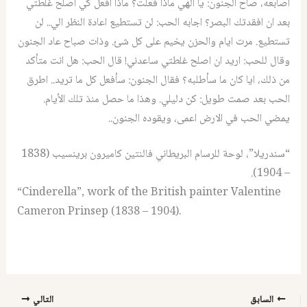
اصابعه، صاح الجنون: يا الهي ماذا فعلت؟ ماذا افعل كي اصلح غلطتي
بعد ان افقدتك البصر؟ اجابه الحب: لن تستطيع اعادة النظر الي.. لن
تستطيع. مرت ايام والحزن يخيم على كل شئ. وذات صباح عاد الجنون
وقال للحب: اريد ان اصلح غلطتي ساعدني! قال الحب: هل انت متأكد
من ذلك، ايا كان ما سأطلبه؟ فقال الجنون: سأفعل كل ما تريد.. اطرق
الحب بعد صمت طويل: كن دليلي. وهذا ما حصل منذ تلك الأيام.
يمضي الحب في الارض اعمى، ويقوده الجنون..
“سندريلا”، لوحة للرسام البريطاني فالنتين كاميرون برينسيب (1838
– 1904).
“Cinderella”, work of the British painter Valentine
Cameron Prinsep (1838 – 1904).
السابق
التالي