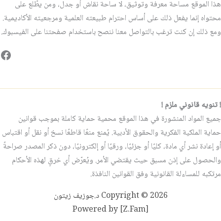
هذا الموقع مساحة معرفة وتوثيق، لا ساحة نقاش أو جدل، ومن يطّلع على
محتواه إنما يفعل ذلك على أساس احترام طبيعته العلمية ومرجعيته الأكاديمية.
ومع ذلك إن كنت ترغب بالتواصل معنا ننصح باستخدام صفحتنا على الفيسبوك.
فيس
! تنويه قانوني ملزم !
جميع المواد المنشورة في هذا الموقع محمية حماية كاملة بموجب قوانين
حماية الملكية الفكرية والحقوق الأدبية. يُمنع منعًا قاطعًا نسخ أو نقل أو اقتباس
أو إعادة نشر أي مادة، كليًا أو جزئيًا، ورقيًا أو إلكترونيًا، دون ذكر المصدر صراحةً
والحصول على إذن مسبق حيث يقتضي الأمر. ويُعرّض أي خرقٍ لهذه الأحكام
مرتكبه للمساءلة القانونية وفق القوانين النافذة.
Copyright © 2026 د.جوزيف زيتون
Powered by [Z.Fam]