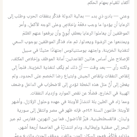
أكفاء للقيام بمهام الحكم.
وعني — بادئ ذي بدء — بمالية الدولة فذكَّر بنفقات الحرب وطلب إلى
الرعايا أن يؤدوا ما وجب دفعُهُ بإخلاصٍ وعلى الوجه الأكمل، وأمر
الموظفين أن يعاملوا الرعايا بعطفٍ أُبَوِيٍّ وأن يرفعوا عنهم الظلمَ
ويمتنعوا عن الرشوة ويعدلوا، ثم عاد فذكَّر الموظفين بوجوب السعي
لتغذية الخزينة، واجتهد يوستنيانوس اجتهادًا حثيثًا في سبيل
الإصلاح على أساس هاتين القاعدتين: أمانة الموظف وإخلاص المكلف،
ولكنه رأى — بعد وقت — أَنَّ ذلك لم يَكْفِ لتغذية الخزينة، فلجأ إلى
إنقاص النفقات بإنقاص الجيش وابتياع رضا الخصم على الحدود، ولم
يفطن إلى أَنَّ مثل هذه الخطة تؤدي إلى الاضطراب في الداخل وضعف
الهيبة في الخارج، فضلًا عن نقص الموارد وازدياد النفقات.
ومما زاد في الطين بلة انتشارُ الأوبئة في عهده وحلول الزلازل، وأشهر
الأوبئة: طاعون السنة ٥٤٢م، فإنه ظهر في مصر وانتقل إلى سورية
ولبنان، فالقسطنطينية، فبَرِّ الأناضول، فما بين النهرين، ففارس. ثم عبر
البحر إلى صقلية وإيطالية، ودام انتشارُهُ في العاصمة أربعة أشهر،
وتزايد فَتْكُهُ، فهجر السكان المدن والقرى ووقف الحرث والزرع وعمَّ