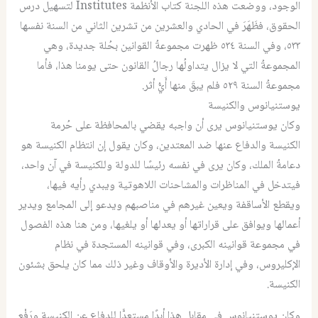
الوجود، ووضعت هذه اللجنة كتاب الأنظمة
Institutes
لتسهيل درس
الحقوق، فظَهَرَ في الحادي والعشرين من تشرين الثاني من السنة نفسها
٥٣٣، وفي السنة ٥٣٤ ظهرت مجموعةُ القوانين بحُلة جديدة، وهي
المجموعةُ التي لا يزال يتداولُها رجالُ القانون حتى يومنا هذا، فأما
مجموعةُ السنة ٥٢٩ فلم يبقَ منها أَيُّ أثر.
يوستنيانوس والكنيسة
وكان يوستنيانوس يرى أن واجبه يقضي بالمحافظة على حُرمة
الكنيسة والدفاع عنها ضد المعتدين، وكان يقول إن انتظام الكنيسة هو
دعامةُ الملك، وكان يرى في نفسه رئيسًا للدولة وللكنيسة في آن واحد،
فيتدخل في المناظرات والمشاحنات اللاهوتية ويبدي رأيه فيها،
ويقطع الأساقفة ويعين غيرهم في مناصبهم ويدعو إلى المجامع ويدير
أعمالها ويوافق على قراراتها أو يعدلها أو يلغيها، ومن هنا هذه الفصول
في مجموعة قوانينه الكبرى، وفي قوانينه المستجدة في نظام
الإكليروس، وفي إدارة الأديرة والأوقاف وغير ذلك مما كان يلحق بشئون
الكنيسة.
وكان يوستنيانوس في مقابل هذا أبدًا مستعدًّا للدفاع عن الكنيسة ورَفْع