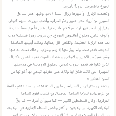
الجوع فاضطربت الدولةُ بأسرها.
وتعددت الزلازل، وأشهرها زلزال السنة ٥٥١م، وفيها اهتز الساحل
السوري من أرواد حتى صور وعمَّ الخراب، وأصاب بيروت السهم الأوفر،
وقيل إن البحر فيها ارتد ميلًا ثم عاد بطغيان هائل فأغرق سفنًا عديدةً
وألوف الناس. ويقول أغاثيوس المؤرخ: «إن بيروت زهرة فينيقية ذوت
بعد هذه الزلزلة العظيمة، وتقلص ظل جمالها، ودُكت أبنيتها الشامخة
البديعة، فتقوضت، ولم يبقَ منها إلا ردم وخراب، وهلك تحت أنقاضها
جمٌّع غفيرٌ من الأهلين والأجانب، واختطف الموت نخبة الشبان الأشراف
الذين كانوا قد قدموا بيروت لدرس الحقوق الرومانية في مدرستها
الشهيرة التي كانت فخرًا لها وتاجًا على مفرقها تباهي بها أخواتها من
المدن العظمى.»
واتخذ يوستنيانوس الفسيلفس ما بين السنة ٥٢٥م والسنة ٥٣٦م طائفةً
من الإجراءات؛ لتعزيز السلطة المحلية، مع تثبيت نفوذٍ للسلطة
المركزية، وكان قسطنطين الكبير — كما سبق أن أشرنا — قد جزَّأ
الولايات الكبيرة إلى ولايتين أو أكثر وفصل السلطة الإدارية في الولايات
عن السلطة العسكرية؛ ليأمن شَرَّ التمرد والعصيان، ولكن يوستنيانوس