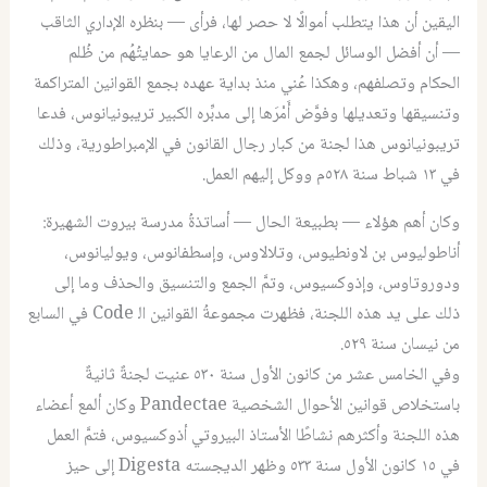
اليقين أن هذا يتطلب أموالًا لا حصر لها، فرأى — بنظره الإداري الثاقب
— أن أفضل الوسائل لجمع المال من الرعايا هو حمايتُهُم من ظُلم
الحكام وتصلفهم، وهكذا عُني منذ بداية عهده بجمع القوانين المتراكمة
وتنسيقها وتعديلها وفوَّض أَمْرَها إلى مدبِّره الكبير تريبونيانوس، فدعا
تريبونيانوس هذا لجنة من كبار رجال القانون في الإمبراطورية، وذلك
في ١٣ شباط سنة ٥٢٨م ووكل إليهم العمل.
وكان أهم هؤلاء — بطبيعة الحال — أساتذةُ مدرسة بيروت الشهيرة:
أناطوليوس بن لاونطيوس، وتلالاوس، وإسطفانوس، ويوليانوس،
ودوروتاوس، وإذوكسيوس، وتمَّ الجمع والتنسيق والحذف وما إلى
ذلك على يد هذه اللجنة، فظهرت مجموعةُ القوانين اﻟ
Code
في السابع
من نيسان سنة ٥٢٩.
وفي الخامس عشر من كانون الأول سنة ٥٣٠ عنيت لجنةٌ ثانيةٌ
باستخلاص قوانين الأحوال الشخصية
Pandectae
وكان ألمع أعضاء
هذه اللجنة وأكثرهم نشاطًا الأستاذ البيروتي أذوكسيوس، فتمَّ العمل
في ١٥ كانون الأول سنة ٥٣٣ وظهر الديجسته
Digesta
إلى حيز