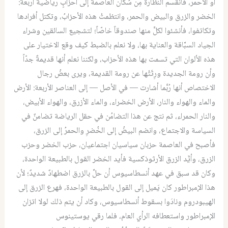
أو الأحمر، فانقسم النظارة مِن سُكَّان العاصمة إلى أحزابٍ رياضية أربعة:
الخضر والزرق والبيض والحمر، وانتظمتْ هذه الأحزابُ، وتكتل أفرادها
وتكاتفوا، فأنشئوا لكلٍّ منها صندوقاً خاصّاً؛ لتشجيع السائقين وشراء
الجياد السبَّاقة والعناية بها، ولا نعلم بالضبط كيف وقع الاختيار على
هذه الألوان التي تسمت بها هذه الأحزاب، ولكننا نعلم أنها قديمةٌ جدّاً
وأن رومة الجديدة ورِثَتْها عن رومة القديمة، ويرى بعضُ رجال
الاختصاص أنها رُبَّما أشارت — في الأصل — إلى العناصر الأربعة: الأرض
والماء والهواء والنار، الأرض الخضراء، والماء الأزرق، والهواء الأبيض،
والنار الحمراء، ثم نتج عن هذا التضامُن في حقل الرياضة تضامنٌ في
السياسة والاجتماع، وانضم البيضُ إلى الخُضرِ والحمرُ إلى الزرق،
فأصبح في العاصمة حزبان سياسيان اجتماعيان، حزب الخضر وحزب
الزرق، وأيَّد الزرق الأرثوذكسية فأيد الخضر القول بالطبيعة الواحدة،
وكان قد سبق في عهد أنسطاسيوس أن حلَّ بالزرق اضطهادٌ شديدٌ؛ لأن
هذا الإمبراطور كان يَميل إلى القول بالطبيعة الواحدة، فهرع الزرق إلى
الهيبودروم ونادَوا بسقوط أنسطاسيوس، وكاد أن يتم ذلك لولا اتزان
الإمبراطور واستعطافه الرأي العام، فلما رقي يوستينوس