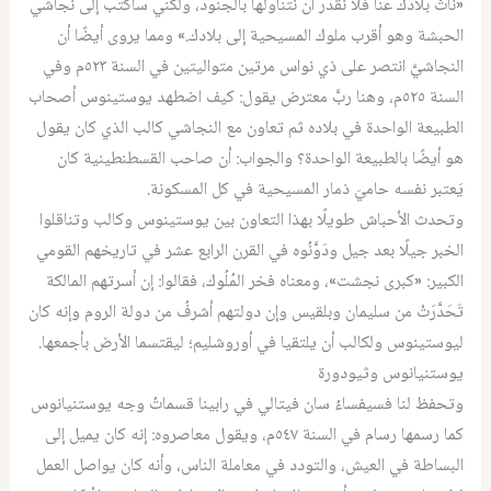
«نَأَتْ بلادُك عنا فلا نقدر أن نتناولها بالجنود، ولكني سأكتب إلى نجاشي
الحبشة وهو أقرب ملوك المسيحية إلى بلادك.» ومما يروى أيضًا أن
النجاشيَّ انتصر على ذي نواس مرتين متواليتين في السنة ٥٢٣م وفي
السنة ٥٢٥م، وهنا ربَّ معترض يقول: كيف اضطهد يوستينوس أصحاب
الطبيعة الواحدة في بلاده ثم تعاون مع النجاشي كالب الذي كان يقول
هو أيضًا بالطبيعة الواحدة؟ والجواب: أن صاحب القسطنطينية كان
يَعتبر نفسه حاميَ ذمار المسيحية في كل المسكونة.
وتحدث الأحباش طويلًا بهذا التعاون بين يوستينوس وكالب وتناقلوا
الخبر جيلًا بعد جيل ودَوَّنُوه في القرن الرابع عشر في تاريخهم القومي
الكبير: «كبرى نجشت»، ومعناه فخر المُلُوك، فقالوا: إن أسرتهم المالكة
تَحَدَّرَتْ من سليمان وبلقيس وإن دولتهم أشرفُ من دولة الروم وإنه كان
ليوستينوس ولكالب أن يلتقيا في أوروشليم؛ ليقتسما الأرض بأجمعها.
يوستنيانوس وثيودورة
وتحفظ لنا فسيفساءُ سان فيتالي في رابينا قسماتُ وجه يوستنيانوس
كما رسمها رسام في السنة ٥٤٧م، ويقول معاصروه: إنه كان يميل إلى
البساطة في العيش، والتودد في معاملة الناس، وأنه كان يواصل العمل