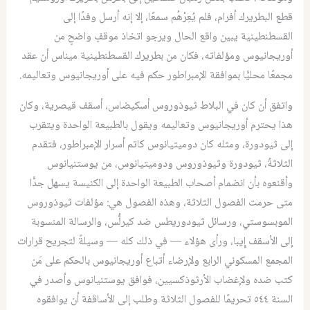
قطع البطريرك أفرام، فلم يُعِرْهُم سمعًا، إلا إنه أرسل وفدًا إلى
القسطنطينية يبين واقع الحال ويرجو اتخاذ موقفٍ واضحٍ من
أوريجانيوس ومؤلفاته، فكان من بطريرك القسطنطينية ميناس أن عقد
مجمعًا محليًّا بموافقة الإمبراطور حكم فيه على أوريجانيوس وتعاليمه.
واتفق أن كان في البلاط ثيوذوروس أسكيضاس، أسقف قيصرية، وكان
هذا يحترم أوريجانيوس وتعاليمه ويقول بالطبيعة الواحدة ويتقرب
إلى ثيودورة، ومثله كان دوميتيانوس كاتم أسرار الإمبراطور، فتقدم
الثلاثةُ، ثيودورة وثيوذوروس ودوميتيانوس، من يوستنيانوس
وأقنعوه بأن انضمام أصحاب الطبيعة الواحدة إلى الكنيسة يسهل جدًّا
متى حرمت الفصول الثلاثة، وهذه الفصول هي: مؤلفات ثيوذوروس
الموبسوستي، ورسائل ثيودوريطس ضد كيرلُّس، والرسالة المنسوبة
إلى الأسقف إِيبا، ورأى هؤلاء — في ذلك كله — وسيلةً لتجريح قرارات
المجمع المسكوني الرابع ولإرضاء أتباع أوريجانيوس بالحكم على مَن
كتب ضده ولإغضاب الأرثوذكسيين، فوافق يوستنيانوس وأصدر في
السنة ٥٤٤ تحريمًا للفصول الثلاثة وطلب إلى الأساقفة أن يوافقوه