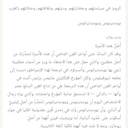
الروم: في سياستهم، وحضارتهم، ودينهم، وثقافتهم، وصلاتهم بالغرب
يوستينوس ويوستنيانوس
٥١٨–٥٦٨
أَصْلُ هذه الأسرة
وقد كان السائدُ حتى أواخر القرن الماضي أن هذه الأُسرة تَحَدَّرَتْ من
أصل صقلبيٍّ، والذي حمل على هذا الاعتقاد ما ورد من أسماء صقلبية
دُعِيَ بها يوستنيانوس وأنسباؤه، في ترجمة لهذا الإمبراطور نسبت إلى
معلمه ثيوفيلوس. ولكن المؤرخ الإنكليزي جايمس برايس أثبت في
أواخر القرن الماضي أن هذه الترجمة هي من نتاج القرن السابع عشر
وأنها — بالتالي — لا تستحق عناية المؤرخ واعتماده، والذي يراه رجال
الاختصاص اليوم أن يوستينوس ويوستنيانوس تَحَدَّرَا من أصلٍ إيليريٍّ
أو ألبانيٍّ، وأن يوستنيانوس وُلد في إحدى قُرى مقدونية العُليا في جوار
أسكوب على حُدُود ألبانية، أما يريشيك فيرى أنهما من أصلٍ
رومانيٍّ،
ومما لا شك فيه أنهما تكلما اللغة اللاتينية.