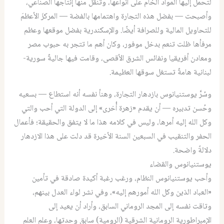
لتحمل إليها المواد الخام على أنواعها، وتنقل منها إنتاجها الصناعي،
وأصبحت — بفضل هذه التجارة واهتمامها بالفضة — المركزَ الأعظمَ
للتحاويل المالية وللصرافة أيضًا. والإسكندرية بفضل موقعها وعظم
مرفأها ظلت تنعم بدخل موفور، وكان أهم ما تتجر به حبوب مصر
ومعادن أفريقيا ونفائس الشرق الأقصى، وقامت فيها جاليةٌ سورية-
لبنانية هامةٌ تستغل سوقها العظيمة.
وسُرَّ يوستنيانوس بازدهار التجارة، وهنأ نفسه أنه استطاع — بسعيه
وحُسن تدبيره — أن يقدم «زهرة أُخرى» إلى الدولة التي أحب والتي
وكل الله إليه أمرها، وليس في كلامه هذا ما لا يتفق والحقيقة؛ فأعمال
الحفر والتنقيب في السبعين السنة الأخيرة قد دلت على هذا الازدهار
دلالةً واضحة.
يوستنيانوس والقضاء
وأحب يوستنيانوس النظام، ورغب رغبة أكيدة صادقة في تأمين
«العباد الذين وكل الله أمورهم إليه»، وفي نشر لواء العدل بينهم،
وتاقت نفسه إلى المجد الروماني السابق، وأراد أن يعيد إلى
الإمبراطورية الرومانية الشرقية (الرومية) سابق وحدتها، وعلم العلم