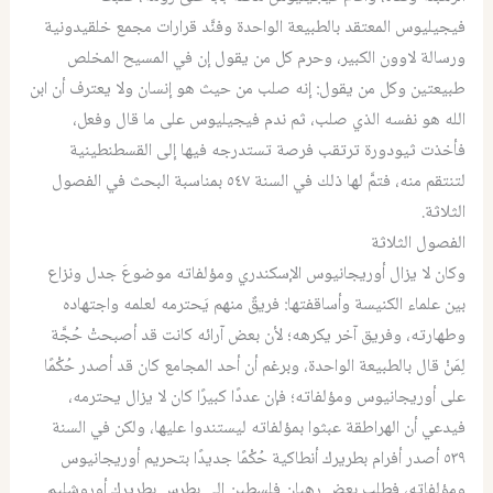
فيجيليوس المعتقد بالطبيعة الواحدة وفنَّد قرارات مجمع خلقيدونية
ورسالة لاوون الكبير، وحرم كل من يقول إن في المسيح المخلص
طبيعتين وكل من يقول: إنه صلب من حيث هو إنسان ولا يعترف أن ابن
الله هو نفسه الذي صلب، ثم ندم فيجيليوس على ما قال وفعل،
فأخذت ثيودورة ترتقب فرصة تستدرجه فيها إلى القسطنطينية
لتنتقم منه، فتمَّ لها ذلك في السنة ٥٤٧ بمناسبة البحث في الفصول
الثلاثة.
الفصول الثلاثة
وكان لا يزال أوريجانيوس الإسكندري ومؤلفاته موضوعَ جدل ونزاع
بين علماء الكنيسة وأساقفتها: فريقٌ منهم يَحترمه لعلمه واجتهاده
وطهارته، وفريق آخر يكرهه؛ لأن بعض آرائه كانت قد أصبحتْ حُجَّة
لِمَنْ قال بالطبيعة الواحدة، وبرغم أن أحد المجامع كان قد أصدر حُكْمًا
على أوريجانيوس ومؤلفاته؛ فإن عددًا كبيرًا كان لا يزال يحترمه،
فيدعي أن الهراطقة عبثوا بمؤلفاته ليستندوا عليها، ولكن في السنة
٥٣٩ أصدر أفرام بطريرك أنطاكية حُكْمًا جديدًا بتحريم أوريجانيوس
ومؤلفاته، فطلب بعض رهبان فلسطين إلى بطرس بطريرك أوروشليم