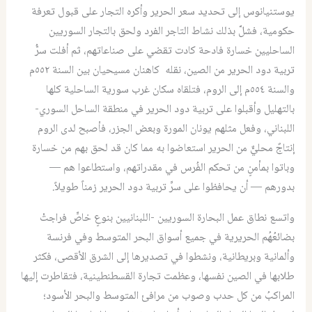
يوستنيانوس إلى تحديد سعر الحرير وأكره التجار على قبول تعرفة
حكومية، فشلَّ بذلك نشاط التاجر الفرد ولحق بالتجار السوريين
الساحليين خسارة فادحة كادت تقضي على صناعاتهم، ثم أفلت سرُّ
تربية دود الحرير من الصين، نقله كاهنان مسيحيان بين السنة ٥٥٢م
والسنة ٥٥٤م إلى الروم، فتلقاه سكان غرب سورية الساحلية كلها
بالتهليل وأقبلوا على تربية دود الحرير في منطقة الساحل السوري-
اللبناني، وفعل مثلهم يونان المورة وبعض الجزر، فأصبح لدى الروم
إنتاجٌ محليٌّ من الحرير استعاضوا به مما كان قد لحق بهم من خسارة
وباتوا بمأمنٍ من تحكم الفُرس في مقدراتهم، واستطاعوا هم —
بدورهم — أن يحافظوا على سرِّ تربية دود الحرير زمناً طويلاً.
واتسع نطاق عمل البحارة السوريين -اللبنانيين بنوعٍ خاصٍّ فراجتْ
بضائعُهُم الحريرية في جميع أسواق البحر المتوسط وفي فرنسة
وألمانية وبريطانية، ونشطوا في تصديرها إلى الشرق الأقصى، فكثر
طلابها في الصين نفسها، وعظمت تجارة القسطنطينية، فتقاطرت إليها
المراكبُ من كل حدب وصوب من مرافئ المتوسط والبحر الأسود؛