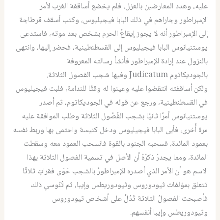
عليه، وهدد المعارضين بالعزل، فلم يخضع أساقفة الغرب لأمر
الإمبراطور وجاراهم في ذلك البابا فيجيليوس، وكتب أسقف قرطاجة
إلى الإمبراطور أنه لا يجوز إيقاعُ الحرم بشخص بعد موته، فاستدعى
يوستنيانوس البابا فيجيليوس إلى القسطنطينية، فحضر إليها، وانتهى
بالنزول عند إرادة الإمبراطور فأنشأ رسالته المعروفة
بالجوديكاتوم
Judicatum
وفيها شجب الفصول الثلاثة.
ولكن أساقفته انتقضوا عليه وعينوا له وقتًا للندامة، فلبث فيجيليوس
في القسطنطينية، ورجع عن قوله في الجوديكاتوم، ثم أصدر
يوستنيانوس أمرًا ثانيًا بشجب الفُصُول الثلاثة وطلب الموافقة عليه
مرة أُخرى، فأبى البابا فيجيليوس ودخل كنيسة واحتمى بها وربط نفسه
بعمود المائدة، فسحبه الجنود بالقوة فانسحب العمود معه وسقطت
المائدة، ومما يجدرُ ذكرُهُ أن الأصل في تسمية الفصول الثلاثة بهذا
الاسم هو أن الأمر الذي أصدره الإمبراطورُ بالشجب حَوَى فقراتٍ ثلاثًا
تتعلق بمؤلفات ثيودوروس وثيودوريطس وإيبا، ثم تُنُوسي ذلك
فأصبحت الفصولُ الثلاثة تَدُلُّ على أشخاص ثيودوروس
وثيودوريطس وإيبا أنفسهم.