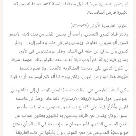
لم يتسن له شيءٌ من ذلك قبل منتصف السنة ٥٣٣م لاشتغاله بجارته
الكبيرة فارس الساسانية.
الحرب الفارسية الأُولى (٥٢٧–٥٣٢)
وناهز قباذ كسرى الثمانين، وأحب أن يضمن المُلك من بعده لابنه الأصغر
كسرى أنو شروان، ففاوض يوستينوس في ذلك وطلب إليه أن يتبنَّى
كسرى وأن يدافع عن حقه في الملك، ونظر يوستينوس في الأمر،
وشاور فيه رجالَهُ، ثم أجاب قباذ أنه مستعد للقيام بتلك المهمة، شرط
أن يكونَ التبني على الطريقة العشائرية الألمانية. ولا نعلم بالضبط
شُرُوط هذا النوع من التبني، ولكن يلوح لنا أنه كان أيسر مما أراده قباذ.
وكان الوفد الفارسي في الوقت نفسه يُفاوض للوصول إلى تفاهم بين
الدولتين حول قضية لازيقة «لازستان»، فلما عاد الوفدُ إلى عاصمة
فارس وأَطْلَعَ قباذ على اقتراح زميله يوستينوس، حقد قباذ وأضمر
السوء، وكان يفتش عن ظرف يستعين به للظهور بمظهر المدافع عن
الدين الفارسي القديم، فأمر جرجان ملك إِيبيرية في القوقاز أن يمتنع
هو وشعبُهُ المسيحي عن دفن الموتى، وأن يَتَّبِعُوا في ذلك الطريقةَ