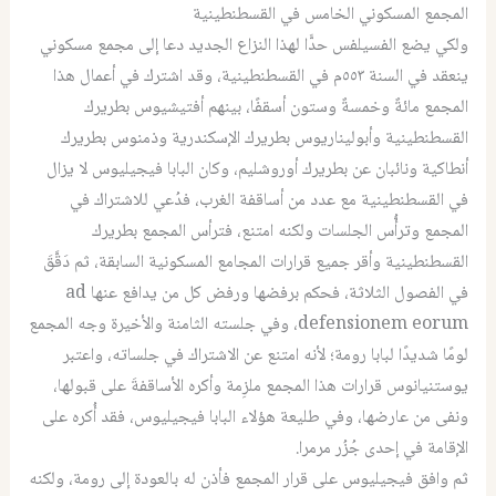
المجمع المسكوني الخامس في القسطنطينية
ولكي يضع الفسيلفس حدًّا لهذا النزاع الجديد دعا إلى مجمع مسكوني
ينعقد في السنة ٥٥٣م في القسطنطينية، وقد اشترك في أعمال هذا
المجمع مائةٌ وخمسةٌ وستون أسقفًا، بينهم أفتيشيوس بطريرك
القسطنطينية وأبوليناريوس بطريرك الإسكندرية وذمنوس بطريرك
أنطاكية ونائبان عن بطريرك أوروشليم، وكان البابا فيجيليوس لا يزال
في القسطنطينية مع عدد من أساقفة الغرب، فدُعي للاشتراك في
المجمع وترأُّس الجلسات ولكنه امتنع، فترأس المجمع بطريرك
القسطنطينية وأقر جميع قرارات المجامع المسكونية السابقة، ثم دَقَّقَ
في الفصول الثلاثة، فحكم برفضها ورفض كل من يدافع عنها
ad
defensionem eorum
، وفي جلسته الثامنة والأخيرة وجه المجمع
لومًا شديدًا لبابا رومة؛ لأنه امتنع عن الاشتراك في جلساته، واعتبر
يوستنيانوس قرارات هذا المجمع ملزِمة وأكره الأساقفةَ على قبولها،
ونفى من عارضها، وفي طليعة هؤلاء البابا فيجيليوس، فقد أُكره على
الإقامة في إحدى جُزُر مرمرا.
ثم وافق فيجيليوس على قرار المجمع فأذن له بالعودة إلى رومة، ولكنه