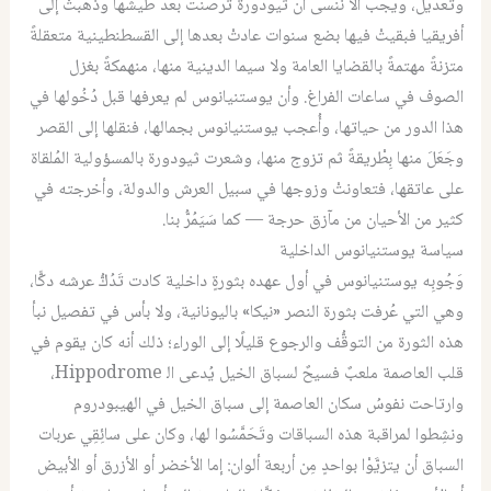
وتعديل، ويجب ألا ننسى أن ثيودورة ترصنت بعد طيشها وذهبتْ إلى
أفريقيا فبقيتْ فيها بضع سنوات عادتْ بعدها إلى القسطنطينية متعقلةً
متزنةً مهتمةً بالقضايا العامة ولا سيما الدينية منها، منهمكةً بغزل
الصوف في ساعات الفراغ. وأن يوستنيانوس لم يعرفها قبل دُخُولها في
هذا الدور من حياتها، وأُعجب يوستنيانوس بجمالها، فنقلها إلى القصر
وجَعَلَ منها بِطْريقةً ثم تزوج منها، وشعرت ثيودورة بالمسؤولية المُلقاة
على عاتقها، فتعاونتْ وزوجها في سبيل العرش والدولة، وأخرجته في
كثير من الأحيان من مآزق حرجة — كما سَيَمُرُّ بنا.
سياسة يوستنيانوس الداخلية
وَجُوبِه يوستنيانوس في أول عهده بثورةٍ داخلية كادت تَدُكُّ عرشه دكًّا،
وهي التي عُرفت بثورة النصر «نيكا» باليونانية، ولا بأس في تفصيل نبأ
هذه الثورة من التوقُّف والرجوع قليلًا إلى الوراء؛ ذلك أنه كان يقوم في
قلب العاصمة ملعبٌ فسيحٌ لسباق الخيل يُدعى اﻟ
Hippodrome
،
وارتاحت نفوسُ سكان العاصمة إلى سباق الخيل في الهيبودروم
ونشِطوا لمراقبة هذه السباقات وتَحَمَّسُوا لها، وكان على سائِقِي عربات
السباق أن يتزيَّوْا بواحدٍ مِن أربعة ألوان: إما الأخضر أو الأزرق أو الأبيض