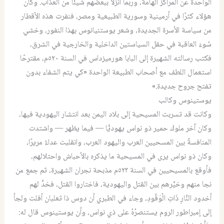
الواحدة عن المراكز الهامة، وربما أنزلا ببعضهم شيئًا من العذاب. وكان
هؤلاء كثرًا في أرمينية وسورية الطبيعية ومصر، فنفرت هذه الأقطار
من سياسة الأسرة الجديدة، وشعر يوستنيانوس بهذا النفور، وخشي
سُوءَ العاقبة في حقل السياستين الداخلية والخارجية في الشرق،
فكتب رسالته الشهيرة إلى البابا هورميزداس في السنة ٥٢٠م، مقترحًا
استعمال اللطف مع أصحاب الطبيعة الواحدة «كي يتم الشفاء بدون
تفتح جروح جديدة.»
يوستينوس وكالب
وكانت قد تسربت المسيحية إلى بلاد اليمن بعد انتشار اليهودية فيها،
وكان آخر ملوك حمير ذو نواس يهوديًّا — فيما يظهر — واشتدت
المنافسةُ بين المسحيين العرب واليهود العرب، وانقلبت عداءً مريرًا،
وكان ذو نواس يرى في المسيحية ما يذكره بالأحباش واحتلالهم،
فأوقع بالمسيحيين في السنة ٥٢٣م مذبحة نجران الشهيرة، ثم جمع من
نجا منهم وخيَّرهم بين القتل واليهودية، فاختاروا القتل، فخدَّ لهم
أخدود
النَّارِ ذَاتِ الْوَقُودِ
،
وجاء في الطبري
أن دوس ذا ثعلبان أفلت ولجأ
إلى إمبراطور الروم يستنصرُهُ على ذي نواس، وأن يوستينوس قال له: