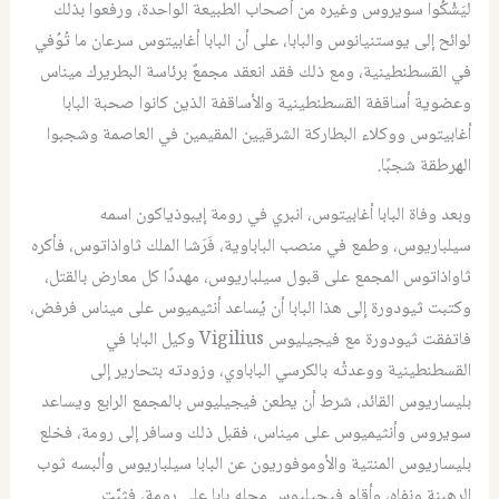
ليَشْكُوا سويروس وغيره من أصحاب الطبيعة الواحدة، ورفعوا بذلك
لوائح إلى يوستنيانوس والبابا، على أن البابا أغابيتوس سرعان ما تُوُفي
في القسطنطينية، ومع ذلك فقد انعقد مجمعٌ برئاسة البطريرك ميناس
وعضوية أساقفة القسطنطينية والأساقفة الذين كانوا صحبة البابا
أغابيتوس ووكلاء البطاركة الشرقيين المقيمين في العاصمة وشجبوا
الهرطقة شجبًا.
وبعد وفاة البابا أغابيتوس، انبري في رومة إيبوذياكون اسمه
سيلباريوس، وطمع في منصب الباباوية، فَرَشا الملك ثاواذاتوس، فأكره
ثاواذاتوس المجمع على قبول سيلباريوس، مهددًا كل معارض بالقتل،
وكتبت ثيودورة إلى هذا البابا أن يُساعد أنثيميوس على ميناس فرفض،
فاتفقت ثيودورة مع فيجيليوس
Vigilius
وكيل البابا في
القسطنطينية ووعدتْه بالكرسي الباباوي، وزودته بتحارير إلى
بليساريوس القائد، شرط أن يطعن فيجيليوس بالمجمع الرابع ويساعد
سويروس وأنثيميوس على ميناس، فقبل ذلك وسافر إلى رومة، فخلع
بليساريوس المنتية والأوموفوريون عن البابا سيلباريوس وألبسه ثوب
الرهبنة ونفاه، وأقام فيجيليوس محله بابا على رومة، فثبَّت