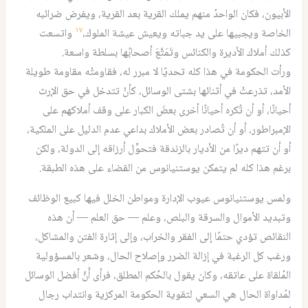
الأبيون، فكان الواحدُ منهم يملك القرية بعد القرية، ويفرض ضرائبه
١٧
الخاصة ويجبيها على يد جباته ويعيش عيشة الملوك،
واتسعت
كذلك أملاك الأديرة والكنائس وتَمَتَّعَ أصحابُها بسلطة واسعة.
ورأت الحكومة في هذا كله تحديًا لا مبرر له، فقاومتْه مقاومة طويلة
الأمد، تذرعتْ في أثنائها بشتى الوسائل، كأنْ تتدخل في حق الإرث
أحيانًا، أو أن تُكره أحيانًا أخرى بعضَ الكبار على وقف أملاكهم على
الإمبراطور، أو أن تُصادر بعض الأملاك بداعي عدم الدليل على الملكية،
أو أن تتهم ديرًا من الأديار بالزندقة فتحوِّل أرزاقه إلى الدولة، ولكن
برغم هذا كله لم يتمكن يوستنيانوس من القضاء على هذه الطبقة.
ولمس يوستنيانوس عيوب الإدارة ومواطن الخلل فيها كبيع الوظائف
وتبديد الأموال والسرقة والبلص، وعلم — حق العلم — أن هذه
النقائص تؤدي حتمًا إلى الفقر والخراب، وإلى إثارة الفتن والمشاكل،
ورغب كل الرغبة في إزالة الضرر وإصلاح الحال، وشعر بالمسؤولية
المُلقاة على عاتقه، وكان يقول بالحُكم المطلق، فرأى أَنَّ أفضل الوسائل
لمُداواة الحال هي السعي لتقوية الحكومة المركزية وانتداب رجال