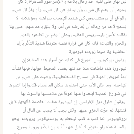
ليل نهار حتى لقبه أحد رجال بلاطه ﺑ «الإمبراطور الساهر»؛ إذْ كان
يحرص أن يعلم كل شيء، وأن يدقق في كل شيء، وأن يقرَّ كل شيء،
والواقع أن يوستنيانوس كان شديد الإعجاب بمواهبه ومؤهلاته، لا
يَسمح لأحد من رجاله أن يُعارضه في أمر، ولا يثق بأحد منهم، حتى ولا
بقائده الأمين بليساريوس العظيم، وعلى الرغم من تظاهره بالعزم
والحزم والثبات؛ فإنه كان في قرارة نفسه مترددًا شديدَ التأثُّر بآراء
الحاشية ولا سيما زوجته ثيودورة.
ويقول بروكوبيوس المؤرخ في كتابه عن أسرار هذه الحقبة: إن
ثيودورة هذه تلطخت منذ حداثتها بفساد المحيط حولها، فإنها نشأت
ابنةً لمروض الدببة في مسارح القسطنطينية، وشبت على شيءٍ من
الإباحية، وما طال الأمر حتى احتقرها سكان العاصمة، فكانوا إذا التقوها
في شوارع المدينة ابتعدوا عنها خوفًا من ملامستها والتلوث بها
ويقول شارل ديل الإفرنسي: إن ثيودورة شغلت العاصمة فألهتها، لا بل
فتنتها، ثم جرَّت الخزي عليها، ولكن يجب ألا يغيب عن البال أن
بروكوبيوس إنما كتب ما كتب ليحطم به يوستنيانوس وزوجته، وهو
والحالة هذه راوٍ مغرضٍ لا تُقبل شهادتُهُ بدون تَبَصُّر وروية وجرح