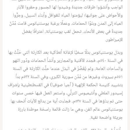
الواجب وأنشؤوا طرقات جديدة وشيدوا لها الجسور وحفروا الآبار
والأحواض على جوانبها؛ ليؤمنوا المياه للقوافل وأبناء السبيل، وجرُّوا
المياه إلى المدن وبنَوُا الحمامات. وعملًا برغبة يوستنيانوس قامت مُدُنٌ
جديدةٌ في بعض الأنحاء، تحمل لقب يوستنيانة، اعترافًا بفضل
الإمبراطور.
وبذل يوستنيانوس بذلًا سخيًّا لإغاثة أنطاكية بعد الكارثة التي حَلَّتْ بها
في السنة ٥٤٠م، فجدد الأقنية والمجارير وأنشأ الحمامات ودُور اللهو
والساحات العامة، ولم يُقَصِّرْ في البذل عندما حلَّت الكارثة في السنة
٥٥١م ببيروت وغيرها من مُدُن سورية الكبرى، وفي السنة ٥٣٢م بدأ
بتشييد كنيسة الحكمة الإلهية ( آجيا صوفيا) في القسطنطينية بإشراف
إسيدور الملطي وأنثيميوس الترلِّي، واستمر العمل فيها خمس سنوات
حتى تم بناؤها في السنة ٥٣٧م، فجاءت آية من بدائع الآيات أتحف بها
يوستنيانوس عالم الفن، وهي ما زالت قائمة راسخة موطدة بارزة
جريئة واضحة نقية.