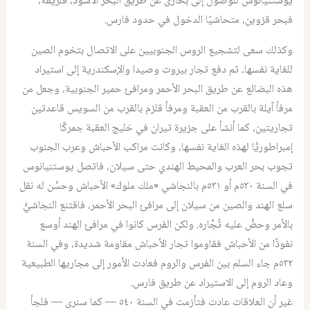
يوستنيانوس للوصول إلى بخارى عن طريق البحر الأسود، فلزيقة،
فبحر قزوين، متحاشيًا الدخول في حدود فارس.
وكذلك سعى لتشجيع الروس الجنوبيين على الاتصال بتخوم الصين
للغاية نفسها، ثم دفع تجار بيروت وصيدا والإسكندرية إلى استيراد
هذه البضائع عن طريق البحر الأحمر ومرافئ حمير الجنوبية، وجعل من
مرفأ آيلة بالقرب من العقبة ومرفأ قلزم بالقرب من السويس قاعدتين
تجاريتين، كما أنشأ على جزيرة تيران في خليج العقبة جمركًا
إمبراطوريًّا لهذه الغاية نفسها، وكانت مراكب الأحباش وعرب الجنوب
تجوب بحر العرب والمحيط الهندي حتى سيلان، فاتصل يوستنيانوس
في السنة ٥٣٠م أو ٥٣١م بالنجاشي «ملك ملوك» الأحباش وحسَّن له نقل
سلع الهند والصين من سيلان إلى مرافئ البحر الأحمر، فاقتنع النجاشيُّ
بالأمر وحضَّ عليه تُجَّاره. ولكن الفرس كانوا في مرافئ الهند أوسع
نفوذًا من الأحباش فقاوموا تجار الأحباش مقاومة شديدة، وفي السنة
٥٣٢م جاء السلم بين الفرس والروم فعادت الأمور إلى مجاريها الطبيعية
وعاد الروم إلى الاستيراد عن طريق فارس.
غير أن العلاقات عادت فتأزمت في السنة ٥٤٠ — كما سنرى — فلجأ