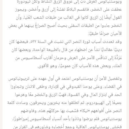
ويوستنيانوس العرش دَبَّ إلى عُرُوق الزرق النشاط ولكن ثيودورة
عطفت على الخضر، فانقسم البلاطُ نفسُهُ إلى أزرق وأخضر، ويجوز
القول أيضًا إن الزرق كانوا في الغالب من طبقات الشعب العُليا، وأن
الخضر جاءوا من الطبقات السفلى بحيث أصبح الصراعُ بينهما في بعض
الأحيان صراعًا طبقيًّا.
وقد تعددت أسباب ثورة النصر التي نشبت في السنة ٥٣٢، فبعضها كان
دينيًّا عقائديًّا نشأ عن اضطهاد من قال بالطبيعة الواحدة، وبعضها كان
مَرَدُّهُ إلى تنافُس الأسر على العرش وحرمان أقارب أنسطاسيوس من
الملك، وبعض هذه الأسباب كان عموميًّا، وهو الأقوى.
وتفصيل الأمر: أن يوستنيانوس اعتمد في أول عهده على تريبونيانوس
في القضاء، وعلى يوحنا القبدوقي في الإدارة، وطغى الاثنان وتجاوزا
الحد في ابتزاز المال وفي القسوة، فهبَّ الزرق والخضر معًا وهرعوا
جميعًا إلى الهيبودروم، ثم انطلقوا منه يخربون ويحرقون، وسادت كلمة
النصر على أفواههم «نيكا» فسُميت بها حركتُهُم هذه، وفاوضهم
يوستنيانوس فلم يرضوا ونادَوا بأحد أنسباء أنسطاسيوس إمبراطورًا،
فخشي يوستنيانوس العاقبة وجمع أخصاءه وشاورهم في الفرار من