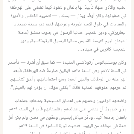
الضيم والأذى عنها؛ تأييدًا لها بالمال والنفوذ كيما تقضي على الهرطقة
في صفوفها، وكان أيضًا يبذل — بسخاءٍ — لتشييد الكنائس والأديرة
والمقامات في طول الإمبراطورية وعرضها، فعمر دير سيدة صيدنايا
البطريركي، ودير القديس حنانيا الرسول في جنوب دمشق (محلة
الميدان اليوم كنيسة القديس حنانيا الرسول الارثوذكسية، ودير
القديسة كاترين في سيناء…
وكان يوستنيانوس أرثوذكسي العقيدة — كما سبق أن أشرنا — فأصدر
في السنة ٥٢٧م وفي السنة ٥٢٨م قوانينَ صارمةً ضد الهرطقة، فأبعد
الهراطقة عن الوظائف والمهن الحرة ومنع اجتماعاتهم، وأغلق كنائسهم.
ثم حرمهم حقوقهم المدنية قائلًا: “يكفي هؤلاء أن يؤذن لهم بالعيش”.
واضطهد الوثنيين وحملهم على اعتناق المسيحية جماعاتٍ جماعاتٍ،
ورأى ضروريًّا أن يقضي على عقائدهم وفلسفاتهم فأمر في السنة ٥٢٩م
بإقفال جامعة أثينا، ودمَّر هياكل إيسيس وعمُّون في مصر، ولم يكن أقل
شدة في موقفه من اليهود، فنشبت ثورة السامرة في السنة ٥٢٩م