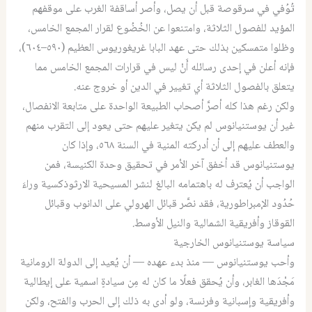
تُوُفي في سرقوصة قبل أن يصل، وأصر أساقفة الغرب على موقفهم
المؤيد للفصول الثلاثة، وامتنعوا عن الخُضُوع لقرار المجمع الخامس،
وظلوا متمسكين بذلك حتى عهد البابا غريغوريوس العظيم (٥٩٠–٦٠٤)،
فإنه أعلن في إحدى رسائله أَنْ ليس في قرارات المجمع الخامس مما
يتعلق بالفصول الثلاثة أي تغيير في الدين أو خروج عنه.
ولكن رغم هذا كله أصرَّ أصحاب الطبيعة الواحدة على متابعة الانفصال،
غير أن يوستنيانوس لم يكن يتغير عليهم حتى يعود إلى التقرب منهم
والعطف عليهم إلى أن أدركته المنية في السنة ٥٦٨، وإذا كان
يوستنيانوس قد أخفق آخر الأمر في تحقيق وحدة الكنيسة، فمن
الواجب أن يُعترف له باهتمامه البالغ لنشر المسيحية الارثوذكسية وراءَ
حُدُود الإمبراطورية، فقد نصَّر قبائل الهرولي على الدانوب وقبائل
القوقاز وأفريقية الشمالية والنيل الأوسط.
سياسة يوستنيانوس الخارجية
وأحب يوستنيانوس — منذ بدء عهده — أن يُعيد إلى الدولة الرومانية
مَجْدَها الغابر، وأن يُحقق فعلًا ما كان له مِن سيادةٍ اسمية على إيطالية
وأفريقية وإسبانية وفرنسة، ولو أدى به ذلك إلى الحرب والفتح، ولكن