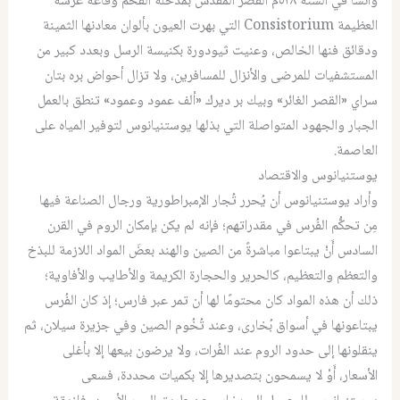
وأنشأ في السنة ٥٣٨م القصر المقدس بمدخله الفخم وقاعة عرشه
العظيمة
Consistorium
التي بهرت العيون بألوان معادنها الثمينة
ودقائق فنها الخالص، وعنيت ثيودورة بكنيسة الرسل وبعدد كبير من
المستشفيات للمرضى والأنزال للمسافرين، ولا تزال أحواض بره بتان
سراي «القصر الغائر» وبيك بر ديرك «ألف عمود وعمود» تنطق بالعمل
الجبار والجهود المتواصلة التي بذلها يوستنيانوس لتوفير المياه على
العاصمة.
يوستنيانوس والاقتصاد
وأراد يوستنيانوس أن يُحرر تُجار الإمبراطورية ورجال الصناعة فيها
مِن تحكُّم الفُرس في مقدراتهم؛ فإنه لم يكن بإمكان الروم في القرن
السادس أَنْ يبتاعوا مباشرةً من الصين والهند بعضَ المواد اللازمة للبذخ
والتعظم والتعظيم، كالحرير والحجارة الكريمة والأطايب والأفاوية؛
ذلك أن هذه المواد كان محتومًا لها أن تمر عبر فارس؛ إذ كان الفُرس
يبتاعونها في أسواق بُخارى، وعند تُخُوم الصين وفي جزيرة سيلان، ثم
ينقلونها إلى حدود الروم عند الفُرات، ولا يرضون بيعها إلا بأغلى
الأسعار، أَوْ لا يسمحون بتصديرها إلا بكميات محددة، فسعى