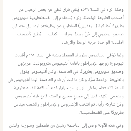
وهكذا نراه في السنة ٥٢٩م يُلغي قرارَ النفي عن بعض الرهبان من
أصحاب الطبيعة الواحدة، ونراه يَستقدم إلى القسطنطينية سويروس
بطريرك أنطاكية ( اليعقوبي) المقطوع عن وظيفته؛ ليتداول معه في
طريقةِ الوصولِ إلى حَلٍّ وسط، ونراه — كذلك — يُطلق لأصحاب
الطبيعة الواحدة حرية الوعظ والإرشاد.
ولما تُوُفي أبيفانيوس بطريرك القسطنطينية في السنة ٥٣٥م أقنعت
ثيودورة زوجها الإمبراطور بإقامة أنثيميوس متروبوليت طرابزون
وصديق سويروس بطريركًا في العاصمة، وكان أنثيميوس يقول
بالطبيعة الواحدة سرًّا، ولكن ما لبث أن قدم العاصمة البابا أغابيتوس في
السنة ٥٣٦ فعلم بما في الزوايا من خبايا، فدعا أساقفة القسطنطينية
ومقدمي الكهنة فيها إلى مجمعٍ محليٍّ برئاسته قطع فيه أنثيميوس
ومَنْ شاركه رأيه. ثم انتخب الإكليروس والإمبراطور والشعب ميناس
بطريركًا على القسطنطينية.
وفي هذه الآونة وصل إلى العاصمة رهبانٌ من فلسطين وسورية ولبنان