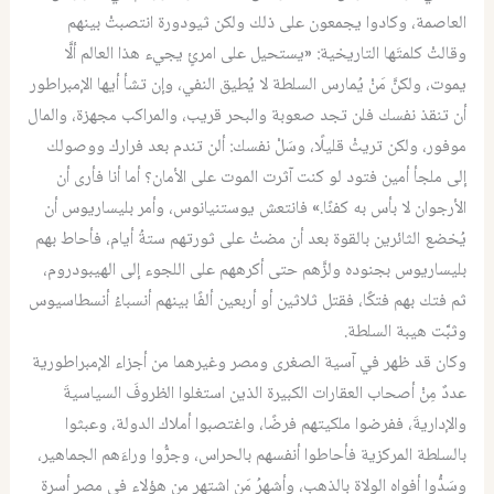
العاصمة، وكادوا يجمعون على ذلك ولكن ثيودورة انتصبتْ بينهم
وقالتْ كلمتَها التاريخية: «يستحيل على امرئٍ يجيء هذا العالم ألَّا
يموت، ولكنَّ مَنْ يُمارس السلطة لا يُطيق النفي، وإن تشأ أيها الإمبراطور
أن تنقذ نفسك فلن تجد صعوبة والبحر قريب، والمراكب مجهزة، والمال
موفور، ولكن تريثْ قليلًا، وسَلْ نفسك: ألن تندم بعد فرارك ووصولك
إلى ملجأ أمين فتود لو كنت آثرت الموت على الأمان؟ أما أنا فأرى أن
الأرجوان لا بأس به كفنًا.» فانتعش يوستنيانوس، وأمر بليساريوس أن
يُخضع الثائرين بالقوة بعد أن مضتْ على ثورتهم ستةُ أيام، فأحاط بهم
بليساريوس بجنوده ولزَّهم حتى أكرههم على اللجوء إلى الهيبودروم،
ثم فتك بهم فتكًا، فقتل ثلاثين أو أربعين ألفًا بينهم أنسباءُ أنسطاسيوس
وثبَّت هيبة السلطة.
وكان قد ظهر في آسية الصغرى ومصر وغيرهما من أجزاء الإمبراطورية
عددٌ مِنْ أصحاب العقارات الكبيرة الذين استغلوا الظروفَ السياسيةَ
والإداريةَ، ففرضوا ملكيتهم فرضًا، واغتصبوا أملاك الدولة، وعبثوا
بالسلطة المركزية فأحاطوا أنفسهم بالحراس، وجرُّوا وراءَهم الجماهير،
وسَدُّوا أفواه الولاة بالذهب، وأشهرُ مَن اشتهر من هؤلاء في مصر أسرة