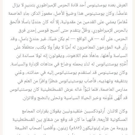
العرش بعده يوستينوس أحد قادة الحرس الإمبراطوري
بتدبيرٍ لا يزال
غامضًا، وكان يوستينوس هذا وضيعَ الأصل، مغمورَ الذكر، جاءَ العاصمة
مُغامرًا يمشي على القدمين من مقدونية، إلا أنه كان جنديًّا باسلًا فألحق
بالحرس الإمبراطوري، وظَلَّ يتقدم حتى أصبح قومس إحدى فرق
الحرس، على أنه — في الواقع — لم يكن شيئًا، غير جنديٍّ باسلٍ، وقد
رأى فيه المؤرخون المعاصرون له أميًّا لا يقرأ ولا يكتب، متطفلًا على
السياسة وأهلها، جاهلًا علم اللاهوت، ويقولون: إنه لولا مساندة ابن
أُخْتِهِ يوستنيانوس له لناءَ بحمله وضاع في متاهات الإدارة والسياسة.
وكان يوستينوس قد استقدم يوستنيانوس إليه في حداثته، وعُني
بتثقيفه وتهذيبه، فأصاب يوستينيانوس شطرًا وافرًا من العلم في
مدارس العاصمة، فلما تَبَوَّأَ خاله عرش القسطنطينية كان يوستنيانوس
قد أَنْهَى عُلُومَه وخبر الحياة السياسية وتحلى بالنضج والاتزان.
وكان الاثنان أرثوذكسيين خلقيدونيين يقولان بقرارات المجامع
المسكونية الأربعة، فأنهيا ما كان قد وقع من شقاق بين القسطنطينية
ورومة من جراء إينوتيكون (٤٨٢م) زينون، وأقصيا أصحاب الطبيعة