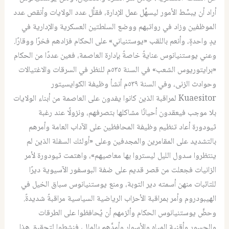
أراد أن يبسِّط الأمور ليسهِّل عمل الإدارة، فقلَّل عدد الولايات وأنقص عدد
الموظفين وزاد في رواتبهم ووضع السلطتين العسكرية والإدارية في
يدٍ واحدةٍ، وأنعم باللقب «يوستنياني» على الحكام فزادهم فخرًا ووقارًا.
وعني يوستنيانوس عنايةً خاصةً بإدارة العاصمة، فعين عددًا من الحكام
«برايتوريوس الشعب» في السنة ٥٣٥م للنظر في السرقات والاغتيالات
وحوادث الزنى، وفي السنة ٥٣٩م أنشأ وظيفة الكوايسيتور
Kuaesitor
لمراقبة الذين كانوا يفدون على العاصمة من أبناء الولايات
بلا موجب فيعقدون أحيانًا مشاكلها بتصرفهم، ونزولًا عند رغبة
ثيودورة أعاد تنظيم وظيفة المحافظين على الآداب العامة وأمرهم
بالتشديد على المقامرين والمجدفين وعلى «أولئك السفلة الذين لم
ينتظروا سدول الليل ليستروا بها معاصيهم»، واهتمت ثيودورة لأمر
الزانيات فجعلت من قصر قديم على ضفة البوسفور الآسيوية ديرًا
للتائبات منهن أسمته دير التوبة، ومنع يوستنيانوس سباق الخيل في
الهيبودروم وأمر بمراقبة الأحزاب الرياضية السياسية مراقبةً شديدةً.
وحضَّ يوستنيانوس الحكام وألزمهم أن يُحافظوا على الطرقات
والجسور وأقنية المياه والأسوار وأمدَّهم بالمال، فنشطوا لتحقيق هذا