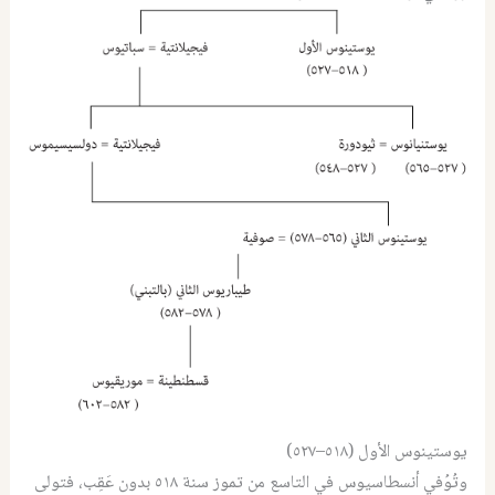
يوستينوس الأول (٥١٨–٥٢٧)
وتُوُفي أنسطاسيوس في التاسع من تموز سنة ٥١٨ بدون عَقِب، فتولى