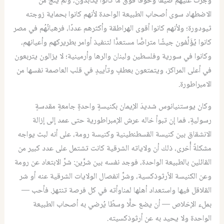
وجرَّت عليهم ضيقًا وخوفًا فوق ما كانوا يكابدون، ولم يَنْجُ من
الاضطهاد سوى أصحاب الطبيعة الواحدة لأنهم كانوا بحماية زوجته
ثيودورة؛ ولأنهم كانوا أقوى الهراطقة وأكثرهم عددًا، فرهبانُهُم في مصر
كانوا يُؤَلِّفون جيشًا متراصًّا مستعدًّا لتنفيذ أوامر بطريركهم وأعيانهم،
وكانوا في سورية وفلسطين ولبنان والرها وأرمينية؛ لا يزالون يتربعون
في أعلى المراكز، ويتمتعون بعطفٍ وتأييدٍ في قلب العاصمة نفسها من
الامبراطورة.
وكان يوستنيانوس شديدَ الإيمان بكنيسةٍ واحدةٍ جامعةٍ مقدسةٍ
رسوليةٍ، فما إن تبوأ خاله عرش الإمبراطورية حتى عمد إلى إزالة
الانشقاق بين كنيسة القسطنطينية وكنيسة رومة، على أنه لبث يواجه
مشكلةً أُخرى، ذلك أن ولاياته الشرقية كانت تشتمل على عدد كبير من
القائلين بالطبيعة الواحدة، فوجد نفسه بين شرَّين: شرِّ الابتعاد عن رومة
وعن الكنيسة الأرثوذكسية، وشرِّ انفصال الولايات الشرقية عنه أو شر
القلاقل فيها واستعداد أهلها لمناوأته في كل فرصة تنتهز. فأحب —
بملء الإخلاص — أن يضع حلًّا وسطًا يُرضي به أصحاب الطبيعة
الواحدة ولا يحيد به عن أرثوذكسيته.