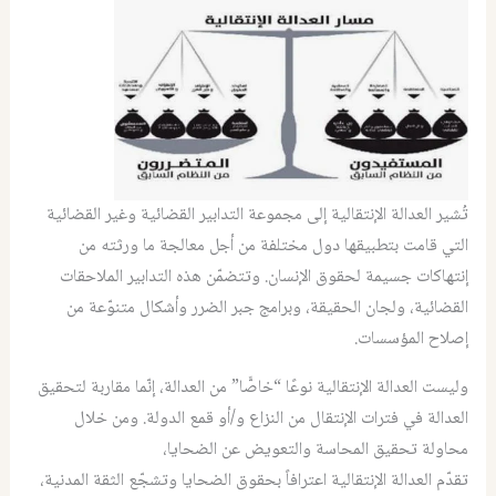
تُشير العدالة الإنتقالية إلى مجموعة التدابير القضائية وغير القضائية
التي قامت بتطبيقها دول مختلفة من أجل معالجة ما ورثته من
إنتهاكات جسيمة لحقوق الإنسان. وتتضمّن هذه التدابير الملاحقات
القضائية، ولجان الحقيقة، وبرامج جبر الضرر وأشكال متنوّعة من
إصلاح المؤسسات.
وليست العدالة الإنتقالية نوعًا “خاصًّا” من العدالة، إنّما مقاربة لتحقيق
العدالة في فترات الإنتقال من النزاع و/أو قمع الدولة. ومن خلال
محاولة تحقيق المحاسة والتعويض عن الضحايا،
تقدّم العدالة الإنتقالية اعترافاً بحقوق الضحايا وتشجّع الثقة المدنية،