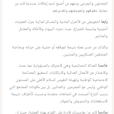
المصابون والجرحى ومنهم من أصبح لديه إعاقات جسدية لابد من
حماية حقوقهم وتعويضهم وتقديرهم.
رابعا
التعويض عن الأضرار المادية والخسائر المالية جراء العمليات
الحربية ونتيجة للصراع، حيث دمرت البيوت والأملاك والمعامل
والمتاجر.
وكذلك من خسر عمله نتيجة لموقفه أو خشية على حياته وبخاصة
المنشقين العسكريين والمدنيين.
خامسا
العدالة التصالحية وهي الاعتراف بالمسؤولية عما حدث
والاعتذار عن الأعمال العدائية والارتكابات. لتحقيق المصالحة
الاجتماعية الوطنية وتهيئة النفوس للسلام الأهلي على المستوى
الوطني. وليس مع المجرمين والمدانين بل بين مكونات المجتمع التي
بسبب النزاع أصبحت في اتجاهات متعددة وحسبت كأطراف، نتيجة
الاستقطابات والتحريض والخوف.
سادسا
لابد من مؤسسات قادرة على القيام بهذه العملية، حيث إن