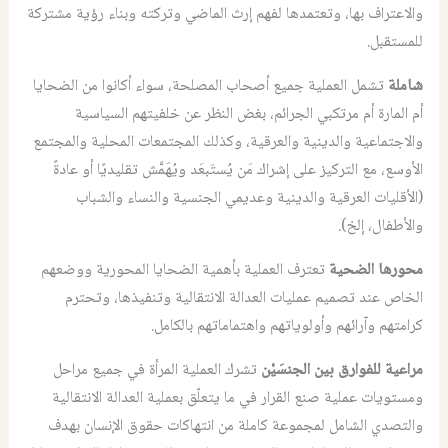
والاعتراف بها، وتعتمدها لفهم إرث الماضي وتركته وبناء رؤية مشتركة
للمستقبل.
شاملة
تشمل العملية جميع أصحاب المصلحة، سواء أكانوا من الضحايا
أم المارة أم مرتكبي الجرائم، بغض النظر عن خلفيتهم السياسية
والاجتماعية والدينية والعرقية، وكذلك المجتمعات المحلية والمجتمع
الأوسع، مع التركيز على إشراك مَن يُستَبعَد ويُهَمَّش تقليديًا أو عادةً
(الأقليات العرقية والدينية وعديمي الجنسية والنساء والشباب
والأطفال، إلخ).
محورها الضحية
تعترف العملية بأهمية الضحايا المحورية ووضعهم
الخاص عند تصميم عمليات العدالة الانتقالية وتنفيذها، وتحترم
كرامتهم وآرائهم وأولوياتهم واهتماماتهم بالكامل.
مراعية للفوارق بين الجنسَيْن
تشرك العملية المرأة في جميع مراحل
ومستويات عملية صنع القرار في ما يتعلّق بعملية العدالة الانتقالية
والتصدي الشامل لمجموعة كاملة من انتهاكات حقوق الإنسان بهدف