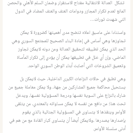
تشكل العدالة الانتقالية مفتاح الاستقرار وضمان السلم الأهلي والحصن
المانع لعدم تكرار المجازر ودوامات العنف والعنف المضاد في الدول
التي شهدت ثورات…
واستنادا على ماسبق اعلاه تتضح مدى أهميتها كضرورة لا يمكن
تجاوزها وهي أساس في إعادة البناء الصحيح للمجتمع السوري وهي
الحد الذي يمكن تطبيقه لتحقيق العدالة ومن دونه لايمكن تجاوز
الماضي، وإن أي خلل في تطبيقها يمكن أن يؤدي إلى تكرار المأساة
وتعميق الشروخات التي أصابت أبناء الوطن السوري الواحد.
وهي تطبق في حالات النزاعات الكبرى الداخلية، حيث لايمكن بل
يستحيل محاكمة جميع المشاركين من جهة، ولا يمكن معاملة جميع من
شارك بالنزاع على السوية نفسها ودرجة المسؤولية نفسها، ويدخل
تحت هذا: من دافع عن نفسه لا يمكن مساواته بالمعتدي، من يتلقى
الأوامر وينقذها لا يتساوى في المسؤولية الجنائية بالذي يقوم
بإصدارها يصدرها ،ولايمكن أيضاً أن يتساوى كبار القادة مع من هم في
أدنى سلسلة الأوامر.