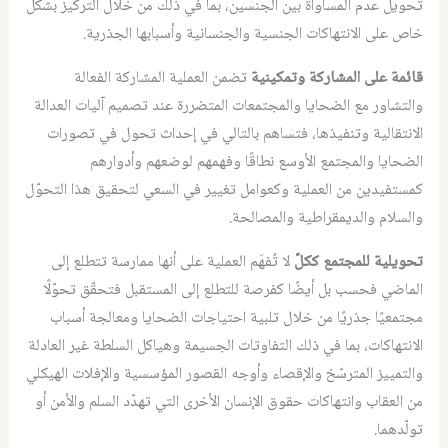
تحويل عدم المساواة بين الجنسين، بما في ذلك من خلال التركيز بشكل
خاص على الانتهاكات الجنسية والجنسانية وأسبابها الجذرية.
قائمة على المشاركة وتمكينية
تضمن العملية المشاركة الفعالة
والتشاور مع الضحايا والمجتمعات المتضررة عند تصميم آليات العدالة
الانتقالية وتنفيذها، فتساهم بالتالي في إحداث تحول في تصورات
الضحايا والمجتمع الأوسع نطاقًا وفهمهم لوضعهم وأدوارهم
كمستفيدين من العملية وكعوامل تغيير في السعي لتحقيق هذا التحوّل
والسلام والديمقراطية والمصالحة.
تحويلية للمجتمع ككلّ
لا تُفهَم العملية على أنها ممارسة تتطلع إلى
الماضي فحسب بل أيضًا كفرصة للتطلع إلى المستقبل فتحقّق تحوّلًا
مجتمعيًا جذريًا من خلال تلبية احتياجات الضحايا ومعالجة أسباب
الانتهاكات، بما في ذلك التفاوتات الجسيمة وهياكل السلطة غير العادلة
والتمييز المترسّخ والإقصاء وأوجه القصور المؤسسية والإفلات الهيكلي
من العقاب وانتهاكات حقوق الإنسان الأخرى التي تهدّد السلم والأمن أو
تولّدهما.