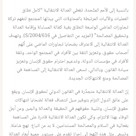
بالنسبة إلى الأمم المتّحدة، تغطي العدالة الانتقالية “كامل نطاق
العمليات والآليات المرتبطة بالمحاولات التي يبذلها المجتمع لتفهم تركة
تجاوزات الماضي الواسعة النطاق بغية كفالة المساءلة وإقامة العدالة
وتحقيق المصالحة” (المزيد من التفاصيل في S/2004/616). وتهدف
العدالة الانتقالية إلى الاعتراف بضحايا تجاوزات الماضي على أنّهم
أصحاب حقوق، وتعزيز الثقة بين الأفراد في المجتمع الواحد، وثقة
الأفراد في مؤسسات الدولة، وتدعيم احترام حقوق الإنسان وتعزيز
سيادة القانون. وبالتالي، تسعى العدالة الانتقالية إلى المساهمة في
المصالحة ومنع الانتهاكات الجديدة.
إنّ العدالة الانتقالية متجذّرة في القانون الدولي لحقوق الإنسان. ويقع
على عاتق الدول التزام بتوفير سبل انتصاف فعالة لضحايا انتهاكات
حقوق الإنسان، وتلبية حقوقهم في الحقيقة والعدالة والجبر. ومن أجل
الوفاء بهذا الالتزام، وكي تكون العدالة الانتقالية قادرة على المساهمة
بفعالية في السلام والمصالحة المستدامين، لا بد من اتباع نهج شاملة.
وتسعى مثل هذه النُهج إلى إحراز تقدم على مستوى جميع أبعاد العدالة