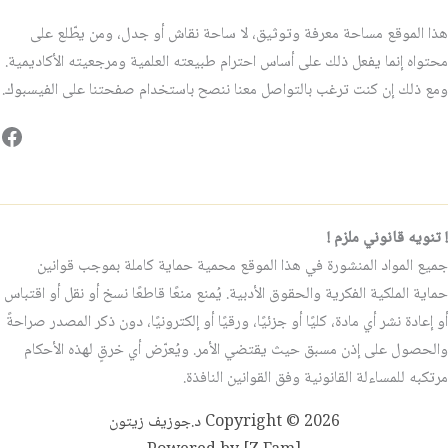
هذا الموقع مساحة معرفة وتوثيق، لا ساحة نقاش أو جدل، ومن يطّلع على
محتواه إنما يفعل ذلك على أساس احترام طبيعته العلمية ومرجعيته الأكاديمية.
ومع ذلك إن كنت ترغب بالتواصل معنا ننصح باستخدام صفحتنا على الفيسبوك.
فيس
! تنويه قانوني ملزم !
جميع المواد المنشورة في هذا الموقع محمية حماية كاملة بموجب قوانين
حماية الملكية الفكرية والحقوق الأدبية. يُمنع منعًا قاطعًا نسخ أو نقل أو اقتباس
أو إعادة نشر أي مادة، كليًا أو جزئيًا، ورقيًا أو إلكترونيًا، دون ذكر المصدر صراحةً
والحصول على إذن مسبق حيث يقتضي الأمر. ويُعرّض أي خرقٍ لهذه الأحكام
مرتكبه للمساءلة القانونية وفق القوانين النافذة.
Copyright © 2026 د.جوزيف زيتون