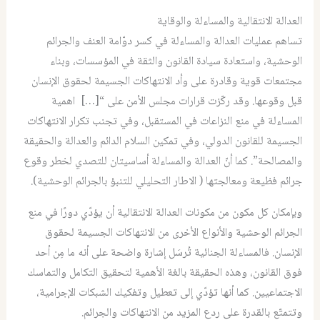
العدالة الانتقالية والمساءلة والوقاية
تساهم عمليات العدالة والمساءلة في كسر دوّامة العنف والجرائم
الوحشية، واستعادة سيادة القانون والثقة في المؤسسات، وبناء
مجتمعات قوية وقادرة على وأد الانتهاكات الجسيمة لحقوق الإنسان
قبل وقوعها. وقد ركّزت قرارات مجلس الأمن على “[…] اهمية
المساءلة في منع النزاعات في المستقبل، وفي تجنب تكرار الانتهاكات
الجسيمة للقانون الدولي، وفي تمكين السلام الدائم والعدالة والحقيقة
والمصالحة”. كما أنّ العدالة والمساءلة أساسيتان للتصدي لخطر وقوع
جرائم فظيعة ومعالجتها ( الاطار التحليلي للتنبؤ بالجرائم الوحشية).
وبإمكان كل مكون من مكونات العدالة الانتقالية أن يؤدّي دورًا في منع
الجرائم الوحشية والأنواع الأخرى من الانتهاكات الجسيمة لحقوق
الإنسان. فالمساءلة الجنائية تُرسَل إشارة واضحة على أنه ما مِن أحد
فوق القانون، وهذه الحقيقة بالغة الأهمية لتحقيق التكامل والتماسك
الاجتماعيين. كما أنها تؤدّي إلى تعطيل وتفكيك الشبكات الإجرامية،
وتتمتّع بالقدرة على ردع المزيد من الانتهاكات والجرائم.