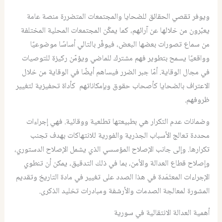
ويوفر تقصي الحقائق للضحايا والمجتمعات المتضررة منصة عامة
يعبّرون من خلالها عن آرائهم، كما يمكّن المجتمعات المحلية المختلفة
من سماع تصورات بعضها البعض، فيوفّر بالتالي أساسًا موضوعيًا
وواقعيًا يسمح بتطوير فهم مشترك للماضي ويؤمّن ركيزة للتوصيات
في مجال الوقاية. أمّا جبر الضرر فيساهم أيضًا في الوقاية من خلال
الاعتراف بالضحايا كأصحاب حقوق وبإمكاناتهم كأداة تحفيزية لتغيير
ظروفهم.
وضمانات عدم التكرار هي بطبيعتها تطلعية ووقائية. فهي إجراءات
محددة تعالج الأسباب الجذرية والفورية للانتهاكات بهدف تجنب
تكرارها. وإلى جانب الإصلاح المؤسسي الذي يشمل الإصلاح الدستوري،
وإصلاح قطاع العدالة والأمن، بما في ذلك التدقيق، يمكن أن تنطوي
الإجراءات المعتَمَدة في هذا الصدد على تغيير في مادة التاريخ وتقديم
المشورة لمعالجة الصدمات والأرشفة ومبادرات تخليد الذكرى.
أهمية العدالة الانتقالية في سورية