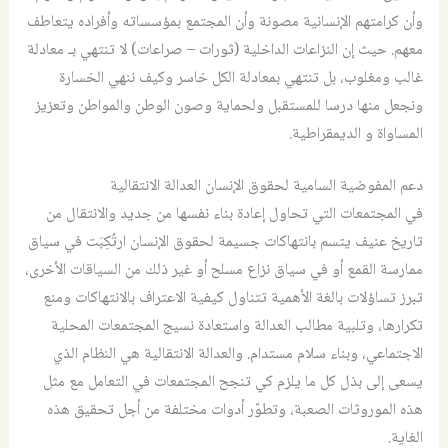
وأن كرامتهم الإنسانية مصونة وأن المجتمع بمؤسساته وأفراده يتعاطف
معهم. حيث إن النزاعات الداخلية (ثورات – صراعات) لا تنتهي بـ معادلة
غالب ومغلوب، بل تنتهي بمعادلة الكل خاسر وكيف ننهي الخسارة
ونجعل منها درسا للمستقبل ولحماية وصون الوطن والمواطن وتعزيز
المساواة و الديمقراطية.
دعم المفوضية السامية لحقوق الإنسان العدالة الانتقالية
في المجتمعات التي تحاول إعادة بناء نفسها من جديد والانتقال من
تاريخ عنيف يتسم بانتهاكات جسيمة لحقوق الإنسان ارتُكِبَت في سياق
ممارسة القمع أو في سياق نزاع مسلح أو غير ذلك من السياقات الأخرى،
تبرز تساؤلات بالغة الأهمية تتناول كيفية الاعتراف بالانتهاكات ومنع
تكرارها، وتلبية مطالب العدالة واستعادة نسيج المجتمعات المحلية
الاجتماعي، وبناء سلام مستدام. والعدالة الانتقالية هي النظام الذي
يسعى إلى بذل كل ما يلزم كي تنجح المجتمعات في التعامل مع مثل
هذه الموروثات الصعبة، وتطوّر أدوات مختلفة من أجل تحقيق هذه
الغاية.