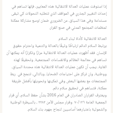
إذا استوفت عمليات العدالة الانتقالية هذه المعايير، فإنها تساهم في
إحداث التغيير الجذري في المواقف الذي تتطلبه التحولات كي تبقى
مستدامة وفي هذا السياق، من الضروري ضمان اوسع مشاركة ممكنة
لمنظمات المجتمع المدني في صنع القرار.
العدالة الانتقالية كأداة لبناء السلام
يرتبط السلام الدائم ارتباطًا وثيقًا بالعدالة والتنمية واحترام حقوق
الإنسان. فقد أظهرت عمليات العدالة الانتقالية مرارًا وتكرارًا أنه يمكنها أن
تساهم في معالجة المظالم والانقسامات المجتمعية. وتحقيقًا لهذه
الغاية، يجب أن تكون عمليات العدالة الانتقالية هذه محددة السياق،
ووطنية، وان تركز على احتياجات الضحايا، وبالتالي، تنجح في ربط
المجتمعات مع بعضها البعض وفي تمكينها وتحويلها بأفضل طريقة
ممكنة، فتساهم في تحقيق سلام دائم.
ويعترف القراران الصادران في العام 2016 بشأن حفظ السلام، أي قرار
الجمعية العامة ٧٠/١٢٦ وقرار مجلس الأمن ٢٢٨٢ ، بالسيطرة الوطنية
والشمولية باعتبارهما أساسيين لنجاح جهود بناء السلام.