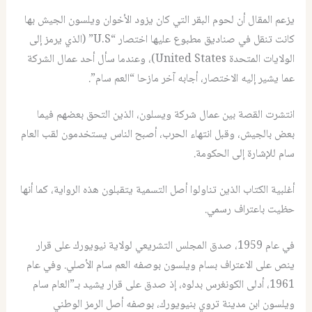
يزعم المقال أن لحوم البقر التي كان يزود الأخوان ويلسون الجيش بها
كانت تنقل في صناديق مطبوع عليها اختصار “U.S” (الذي يرمز إلى
الولايات المتحدة United States)، وعندما سأل أحد عمال الشركة
عما يشير إليه الاختصار، أجابه آخر مازحا “العم سام”.
انتشرت القصة بين عمال شركة ويسلون، الذين التحق بعضهم فيما
بعض بالجيش، وقبل انتهاء الحرب، أصبح الناس يستخدمون لقب العام
سام للإشارة إلى الحكومة.
أغلبية الكتاب الذين تناولوا أصل التسمية يتقبلون هذه الرواية، كما أنها
حظيت باعتراف رسمي.
في عام 1959، صدق المجلس التشريعي لولاية نيويورك على قرار
ينص على الاعتراف بسام ويلسون بوصفه العم سام الأصلي. وفي عام
1961، أدلى الكونغرس بدلوه، إذ صدق على قرار يشيد بـ”العام سام
ويلسون ابن مدينة تروي بنيويورك، بوصفه أصل الرمز الوطني