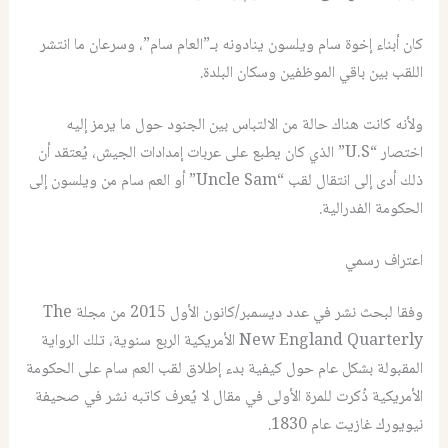
كان أبناء إخوة سام ويلسون ينادونه بـ”العام سام”، وسرعان ما انتشر
اللقب بين باقي الموظفين وسكان البلدة.
ولأنه كانت هناك حالة من الالتباس بين الجنود حول ما يرمز إليه
اختصار “U.S” الذي كان يطبع على عربات إمدادات الجيش، يُعتقد أن
ذلك أدى إلى انتقال لقب “Uncle Sam” أو العم سام من ويلسون إلى
الحكومة الفدرالية.
اعتراف رسمي
وفقا لبحث نشر في عدد ديسمبر/كانون الأول 2015 من مجلة The
New England Quarterly الأمريكية الربع سنوية، تلك الرواية
المقبولة بشكل عام حول كيفية بدء إطلاق لقب العم سام على الحكومة
الأمريكية ذُكرت للمرة الأولى في مقال لا يُعرف كاتبه نشر في صحيفة
نيويورك غازيت عام 1830.