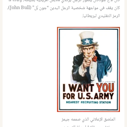
كان الأخ جوناثان يصَور كرجل يرتدي ملابس أمريكية بسيطة، وعادة ما
كان يقف في مواجهة شخصية الرجل البدين “جون بُل” (John Bull)،
الرمز التقليدي لبريطانيا.
الملصق الإعلاني الذي صممه جيمز