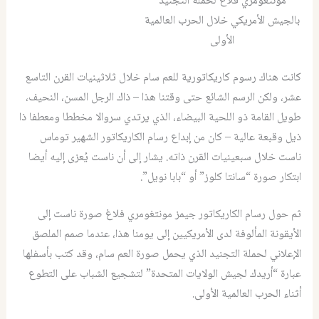
مونتغومري فلاغ لحملة التجنيد
بالجيش الأمريكي خلال الحرب العالمية
الأولى
كانت هناك رسوم كاريكاتورية للعم سام خلال ثلاثينيات القرن التاسع
عشر، ولكن الرسم الشائع حتى وقتنا هذا – ذاك الرجل المسن، النحيف،
طويل القامة ذو اللحية البيضاء، الذي يرتدي سروالا مخططا ومعطفا ذا
ذيل وقبعة عالية – كان من إبداع رسام الكاريكاتور الشهير توماس
ناست خلال سبعينيات القرن ذاته. يشار إلى أن ناست يُعزى إليه أيضا
ابتكار صورة “سانتا كلوز” أو “بابا نويل”.
ثم حول رسام الكاريكاتور جيمز مونتغومري فلاغ صورة ناست إلى
الأيقونة المألوفة لدى الأمريكيين إلى يومنا هذا، عندما صمم الملصق
الإعلاني لحملة التجنيد الذي يحمل صورة العم سام، وقد كتب بأسفلها
عبارة “أريدك لجيش الولايات المتحدة” لتشجيع الشباب على التطوع
أثناء الحرب العالمية الأولى.