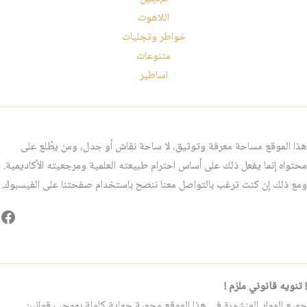
اللاهوت
خواطر وتجليات
متنوعات
اساطير
هذا الموقع مساحة معرفة وتوثيق، لا ساحة نقاش أو جدل، ومن يطّلع على
محتواه إنما يفعل ذلك على أساس احترام طبيعته العلمية ومرجعيته الأكاديمية.
ومع ذلك إن كنت ترغب بالتواصل معنا ننصح باستخدام صفحتنا على الفيسبوك.
فيس
! تنويه قانوني ملزم !
جميع المواد المنشورة في هذا الموقع محمية حماية كاملة بموجب قوانين