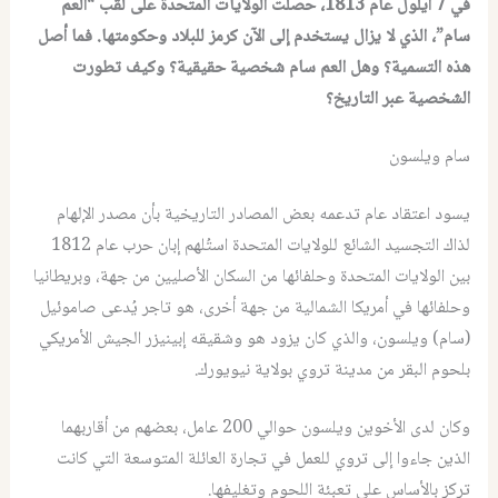
في 7 أيلول عام 1813، حصلت الولايات المتحدة على لقب “العم
سام”، الذي لا يزال يستخدم إلى الآن كرمز للبلاد وحكومتها. فما أصل
هذه التسمية؟ وهل العم سام شخصية حقيقية؟ وكيف تطورت
الشخصية عبر التاريخ؟
سام ويلسون
يسود اعتقاد عام تدعمه بعض المصادر التاريخية بأن مصدر الإلهام
لذاك التجسيد الشائع للولايات المتحدة استُلهم إبان حرب عام 1812
بين الولايات المتحدة وحلفائها من السكان الأصليين من جهة، وبريطانيا
وحلفائها في أمريكا الشمالية من جهة أخرى، هو تاجر يُدعى صاموئيل
(سام) ويلسون، والذي كان يزود هو وشقيقه إبينيزر الجيش الأمريكي
بلحوم البقر من مدينة تروي بولاية نيويورك.
وكان لدى الأخوين ويلسون حوالي 200 عامل، بعضهم من أقاربهما
الذين جاءوا إلى تروي للعمل في تجارة العائلة المتوسعة التي كانت
تركز بالأساس على تعبئة اللحوم وتغليفها.