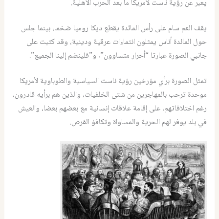
يعبر عن رؤية ناست لأمريكا ما بعد الحرب الأهلية.
يقف العم سام على رأس المائدة يقطع ديكا روميا ضخما، بينما جلس
حول المائدة أناس يمثلون انتماءات عرقية ودينية، وقد كتبت على
جانبي الصورة عبارتا “أحرار متساوون”، و”فلينضم إلينا الجميع”.
تمثل الصورة برأي مؤرخين رؤية ناست السياسية والطوباوية لأمريكا
موحدة ترحب بالمهاجرين من شتى الخلفيات، والذين هم برأيه قادرون،
رغم اختلافاتهم، على إقامة علاقات إنسانية مع بعضهم بعضا، والعيش
في بلد يوفر لهم الحرية والمساواة وتكافؤ الفرص.