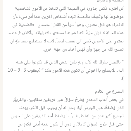
النميمة والافتراء
كل افتراء تكمن جذوره في النميمة التي تتخذ من الأمور الشخصية
موضوعاً لها وتَصِفْ مانُحسهُ تجاه أشخاص آخرين. هذا أمر سيءٌ لأن
الافتراءَ هو قتل معنوي، وهو أسوأ من القتل الجسدي ، فالضحية في
هذه الحالةِ لا تزال حيّةً لكننا شوهنا سمعتها بافتراءاتنا وأكاذيبنا. عندما
تفتري على الآخرين تُسي الى نفسكَ ايضاً، لأنك لا تستطيع ببساطةٍ ان
تسبح الله من جهةٍ وأن تُهين أخاك من جهة اخرى.
” باللسان نباركُ الله الآب وبهِ نلعنُ الناسَ الذين قد تكونوا على شبه
الله…لايصلح يا اخوتي أن تكون هذه الأمور هكذا” (يعقوب 3 : 9 – 10
).
التسرع في الكلام
في بعض ألعاب التحدي يُطرحُ سؤالٌ على فريقين متقابلين، والفريقُ
الذي يَضغطُ على الجرسِ أولا يحق له أن يجيب قبل الآخر، بهدف
تجميع أكبر عددٍ من النقاط. غالباً ما يضغط أحد الفريقين على الجرس
حتى قبل طرح السؤال كاملاً، ن دون أن يكونَ لديه أدنى فكرةٍ عن