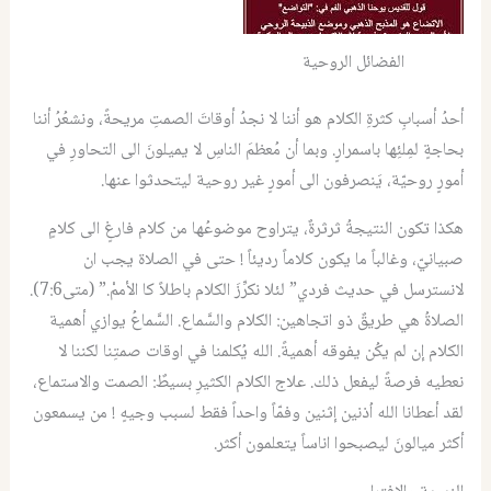
الفضائل الروحية
أحدُ أسبابِ كثرةِ الكلام هو أننا لا نجدُ أوقاتَ الصمتِ مريحةً، ونشعُرُ أننا
بحاجةٍ لمِلئِها باسمرارٍ. وبما أن مُعظمَ الناسِ لا يميلونَ الى التحاورِ في
أمورٍ روحيّة، يَنصرفون الى أمورٍ غير روحية ليتحدثوا عنها.
هكذا تكون النتيجةُ ثرثرةٌ، يتراوح موضوعُها من كلام فارغٍ الى كلامٍ
صبيانيّ، وغالباً ما يكون كلاماً رديئاً ! حتى في الصلاة يجب ان
لانسترسل في حديث فردي” لئلا نكرِّزَ الكلام باطلاً كا الأممْ.” (متى7:6).
الصلاةُ هي طريقٌ ذو اتجاهين: الكلام والسَّماع. السَّماعُ يوازي أهمية
الكلام إن لم يكُن يفوقه أهميةً. الله يُكلمنا في اوقات صمتِنا لكننا لا
نعطيه فرصةً ليفعل ذلك. علاج الكلام الكثيرِ بسيطٌ: الصمت والاستماع،
لقد أعطانا الله اُذنين إثنين وفمّاً واحداً فقط لسبب وجيهٍ ! من يسمعون
أكثر ميالونَ ليصبحوا اناساً يتعلمون أكثر.