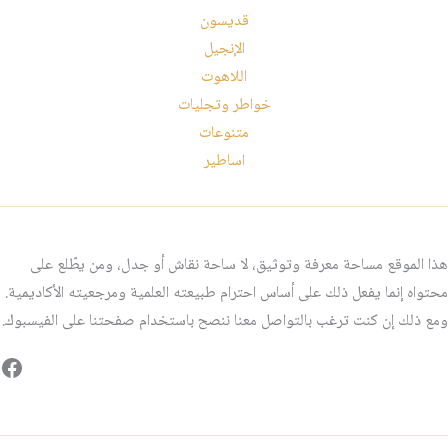
قديسون
الإنجيل
اللاهوت
خواطر وتجليات
متنوعات
اساطير
هذا الموقع مساحة معرفة وتوثيق، لا ساحة نقاش أو جدل، ومن يطّلع على
محتواه إنما يفعل ذلك على أساس احترام طبيعته العلمية ومرجعيته الأكاديمية.
ومع ذلك إن كنت ترغب بالتواصل معنا ننصح باستخدام صفحتنا على الفيسبوك.
فيس