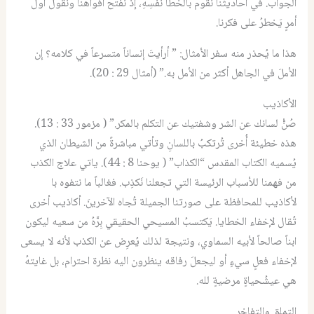
الجواب. في احاديثنا نقوم بالخطأ نفسِهِ، إذ نفتح أفواهنا ونقول أولَ
أمرٍ يَخطرُ على فكرنا.
هذا ما يُحذر منه سفر الأمثال: ” أرأيتَ إنساناً متسرعاً في كلامه؟ إن
الأملَ في الجاهل أكثر من الأمل به.” (أمثال 29 : 20).
الأكاذيب
صُنّْ لسانك عن الشر وشفتيك عن التكلم بالمكر.” ( مزمور 33 : 13).
هذه خطيئة أُخرى تُرتكبُ باللسانِ وتأتي مباشرةً من الشيطان الذي
يُسميه الكتاب المقدس “الكذاب” ( يوحنا 8 : 44). ياتي علاج الكذب
من فهمنا للأسباب الرئيسة التي تجعلنا نَكذِب. فغالباً ما نتفوه با
لأكاذيب للمحافظة على صورتنا الجميلة تُجاه الآخرينَ. أكاذيب أخرى
تُقال لإخفاء الخطايا. يَكتسبُ المسيحي الحقيقي بِرَّهُ من سعيه ليكون
ابناً صالحاً لأبيه السماوي، ونتيجة لذلك يُعرِض عن الكذب لأنه لا يسعى
لإخفاء فعلٍ سيءٍ أو ليجعلَ رفاقه ينظرون اليه نظرة احترام، بل غايتهُ
هي عيشُحياةٍ مرضيةٍ لله.
التملق والتفاخر