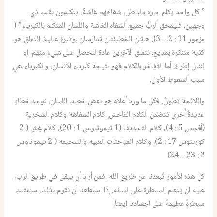
” كل واحد يكلم جاره بالباطل، شفاههم غاشةٌ، يتكلمون بقلب ذي
وجهين، فليمحقِ الربُّ جميع الشفاه الغاشة واللسان المتكلم بالكبرياء” (
مزمور 11 : 2 – 3). هاتان الخطيئتان تمارَسان بوتيرةٍ عالية. التملق هو
كذبة متنكرة بمديحٍ. نتملق الآخرين عادة لنحصل على شيء منهم، او
لننال إطراءٌ. أما التفاخر بالكلام فهو نتيجة كبرياء الانسان، والكبرياء هي
سبب السقوط الأول.
واللائحة تطولُ، فكل ما ورد أعلاه هو بعض خطايا اللسان. توجد خطايا
عديدةٌ أُخرى تتضمن الكلام الفاحش، كلام السفاهة وكلام السخرية
(أفسس 5 : 4)، كلام التجديف (1 تيموثاوس 1 : 20)، كلام غِش ( 2
كورنثوس 17 : 2)، وكلام المباحثاتِ الغبية والسخيفة ( 2 تيموثاوس
2 : 23 – 24)
كل هذه الأمور تُبعدنا عن طريق الله، فمن أراد أن يبقى في طريق الرب،
عليه ان يتعلم السيطرة على لسانه. إذا استطعنا أن نقوم بذلك، سنمتلك
سيطرةً عظيمةً على اجسادنا ايضاً.