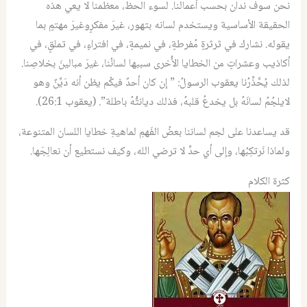
نحن سوف ندان بحسب أعمالنا. لسوء الحظ، معظمنا لا يعي هذه
الحقيقة الأساسية ويستخدم لسانه بتهور، غيرَ مفكرٍوغيرَ مهتمٍ بما
يقوله. نشارك في ثرثرةٍ مُفرطةٍ، في نميمةٍ، في افتراءٍ، في تملقٍ، في
أكاذيب وعشراتٍ من الخطايا الأُخرى سببها لسانُنا، غيرَ مبالينَ بخلاصِنا.
لذلك يُحَّذِّرُنا يعقوب الرسولُ: ” إن كان أحدٌ فيكُم يظن أنه دَيِّنٌ وهو
لايلجُمُ لسانَهُ بل يخدعُ قلبهُ، فذلك ديانتُّهُ باطلة”. (يعقوب 26:1).
قد يساعدنا على لجم لساننا بعضُ الفَهمِ لماهيةِ خطايا اللسان المتنوعة،
ولماذا نَرتكِبُها، وإلى أي حدِّ لا ترضي الله، وكيف نستطيع أن نعالِجَها.
كثرة الكلام