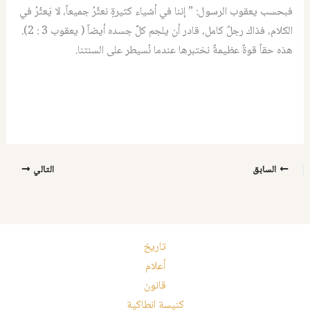
فبحسب يعقوب الرسول: ” إننا في أشياء كثيرةٍ نعثُرُ جميعاً، لا يَعثُرُ في
الكلام، فذاك رجلٌ كامل، قادر أن يلجم كلَّ جسده أيضاً ( يعقوب 3 : 2).
هذه حقاً قوةٌ عظيمةٌ نختبرها عندما نُسيطر على السنتنا.
السابق
التالي
تاريخ
أعلام
قانون
كنيسة انطاكية