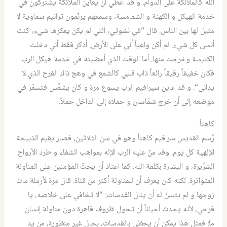
الله كالملائكة على الدوام
.
و قد أُعطي أن يعاين الملائكة يشتركون في
خدمة الهيكل و الكهنة و الشمامسة، وسمعهم يرنّمون ترانيم سماوية لا
مثيل لها بين الناس
.
قال
“
في نشوتي، التي لم يكن يعكرها شيء، كنت
أنسى كل شيء
.
لم أكن واعياً أني على الأرض
.
أذكر فقط أني دخلت
الكنيسة وخرجت منها
.
أما الوقت الذي أمضيته في خدمة هيكل الرب
فكان خفيفاً رقيقاً رائعاً
ذاب قلبي كالشمع في وهج ذاك الفرح الذي لا
يدانى
“.
و قد عاين سيرافيم الرب يسوع مرة و كان يشمِّس فتسمّر في
موضعه إلى أن خرج شمّاسان و حملاه إلى الداخل حملاً.
كاهناً
رٌسم القديس سرافيم كاهناً وهو في سن الثلاثين، فصار يقيم الذبيحة
الإلهية كل يوم
.
وقد منّ عليه الرب الإله بمواهب الشفاء و طرد الأرواح
الشرّيرة، و البشارة بكلمة الله
.
كما اعتاد أن يحثّ المؤمنين على المناولة
المتواترة
.
لكنه كان يعرف أن للمناولة أكثر من قناة
.
قال مرة لأرملة مات
زوجها و لم يتسنّ له أن ينال القدسات
: “
لا تخافي على خلاصه، يا
فرحي، لأنه يحدث أحياناً أن تحول ظروف قاهرة دون مناولة إنسان
ما
:
فمثل هذا يمكن أن يحظى بالقدسات، بحال غير منظورة، من يد