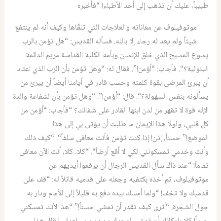
طبيباً
،
عليك أن تذهب إلى أحد الأطباء
! “
فأخبره
موتوفيلوف عن معاناته والعلاجات التي تلقّاها وكيف أنه لم ينتفع
شيئاً ولم يعد له رجاء إلا بالله
.
فسأله القديس
: “
هل تؤمن بالرب
يسوع المسيح الذي خلق الإنسان وبأمه الكلية القداسة مريم الدائمة
البتولية؟
“.
فأجاب
: “
أؤمن
!”.
فقال له
: “
وهل تؤمن بأن الرب الذي اعتاد
أن يبرئ المرضى بقوة كلمته وحسب قادر في أيامنا أيضاً أن يبرئ من
يسألونه بنفس السهولة؟
“.
قال
: “
أؤمن
!”. “
وهل تؤمن بأن لشفاعة والدة
الإله قوة لا تقهر من لدن ابنها القادر على شفائك؟
“
فأجاب
: “
أؤمن من
كل قلبي، ولولا هذا الإيمان ما طلبت أن يؤتى بي إلى هذا
الموضع
!”
حسناً، إذن
!
إذا كنت تؤمن فأنت معافى سلفاً
“. “
كيف ذلك
وأنت وخدمي تمسكونني لكي لا أقع أرضاً
“. “
كلا، كلا، أنت الآن معافى
تماماً
! “
عند ذاك سأل القديس ‏الرجال أن يرفعوا أيديهم عن
موتوفيلوف، ثم أخذه بكتفيه وجعله على قدميه قائلاً له
: “
قف على
قدميك ولا تخف
! “
ولما أمسك بيده دفع به قليلاً إلى الأمام ودار به
حول الشجرة
. “
أترى كيف تقدر أن تمشي حسناً
!” “
هذا لأنك تمسكني