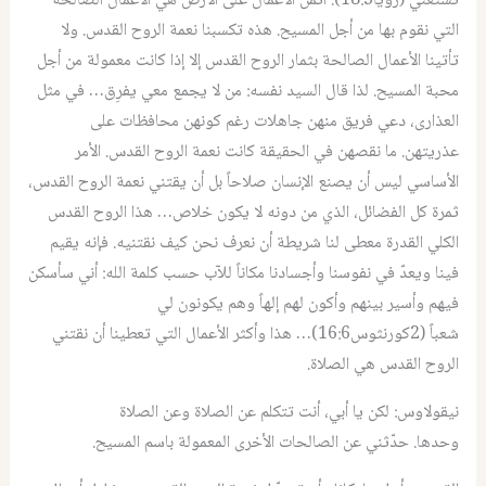
تستغني
(
رؤيا
3‏:18‏).
أثمن الأعمال على الأرض هي الأعمال الصالحة
التي نقوم بها من أجل المسيح
.
هذه تكسبنا نعمة الروح القدس
.
ولا
تأتينا الأعمال الصالحة بثمار الروح القدس إلا إذا كانت معمولة من أجل
محبة المسيح
.
لذا قال السيد نفسه
:
من لا يجمع معي يفرِق
…
في مثل
العذارى، دعي فريق منهن جاهلات رغم كونهن محافظات على
عذريتهن
.
ما نقصهن في الحقيقة كانت نعمة الروح القدس
.
الأمر
الأساسي ليس أن يصنع الإنسان صلاحاً بل أن يقتني نعمة الروح القدس،
ثمرة كل الفضائل، الذي من دونه لا يكون خلاص
…
هذا الروح القدس
الكلي القدرة معطى لنا شريطة أن نعرف نحن كيف نقتنيه
.
فإنه يقيم
فينا ويعدّ في نفوسنا وأجسادنا مكاناً للآب حسب كلمة الله
:
أني سأسكن
فيهم وأسير بينهم وأكون لهم إلهاً وهم يكونون لي
شعباً
(2‏
كورنثوس
16:6‏)…
هذا وأكثر الأعمال التي تعطينا أن نقتني
الروح القدس هي الصلاة.
نيقولاوس
:
لكن يا أبي، أنت تتكلم عن الصلاة وعن الصلاة
وحدها
.
حدّثني عن الصالحات الأخرى المعمولة باسم المسيح.