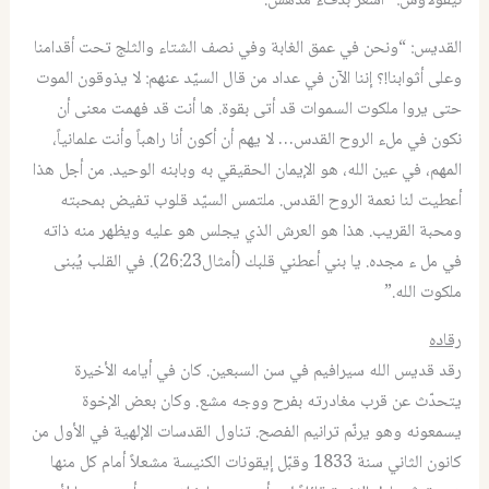
نيقولاوس
: “
أشعر بدفء مدهش.”
القديس
: “
ونحن في عمق الغابة وفي نصف الشتاء والثلج تحت أقدامنا
وعلى أثوابنا
!
؟ إننا الآن في عداد من قال السيّد عنهم
:
لا يذوقون الموت
حتى يروا ملكوت السموات قد أتى بقوة
.
ها أنت قد فهمت معنى أن
نكون في ملء الروح القدس
…
لا يهم أن أكون أنا راهباً وأنت علمانياً،
المهم، في عين الله، هو الإيمان الحقيقي به وبابنه الوحيد
.
من أجل هذا
أعطيت لنا نعمة الروح القدس
.
ملتمس السيّد قلوب تفيض بمحبته
ومحبة القريب
.
هذا هو العرش الذي يجلس هو عليه ويظهر منه ذاته
في مل ء مجده
.
يا بني أعطني قلبك
(
أمثال
26:23‏).
في القلب يُبنى
ملكوت الله.”
رقاده
رقد قديس الله سيرافيم في سن السبعين
.
كان في أيامه الأخيرة
يتحدّث عن قرب مغادرته بفرح ووجه مشع
.
وكان بعض الإخوة
يسمعونه وهو يرنّم ترانيم الفصح
.
تناول القدسات الإلهية في الأول من
كانون الثاني سنة
1833 ‏
وقبّل إيقونات الكنيسة مشعلاً أمام كل منها