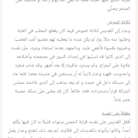
نعرف الكثير عنها
.
نعرف فقط أنه بقي ألف يوم راكعاً أو منتصباً على
الصخر يصلّي.
ثلاثة لصوص
وجاء إلى القديس ثلاثة لصوص فيما كان يقطع الحطب في الغابة
وطلبوا منه مالاً
.
وإذ لم يكن عنده ما يعطيه لهم غضبوا أشد الغضب،
وضربوه بقسوة فأغمي عليه
.
وبالجهد، بعدما استعاد وعيه، جرّر نفسه
إلى الدير
.
كانوا قد تسبّبوا في إحداث كسور في جمجمته وأضلاعه
علاوة على الجراح
.
ولم يسترد عافيته إلا بعد أشهر
.
وقد شاب شعره
واحدودب ظهره وصار لازماً له أن يستعين في مشيته بعصا
.
فلما عاد
إلى منسكه دخل في صمت و لم يعد يذهب إلى الدير، فاتخذ مجلس
الشركة قراراً باسترداده، فعاد طائعاً
.
كان قد مضى على نسكه خمسة
عشر عاماً.
مقفلاً على نفسه
أقفل القديس على نفسه قرابة الخمس سنوات قليلاً ما كان فيها يكّلم
أحداً، ‏وكانوا يأتونه بالقدسات إلى قلاّيته
.
ثم بعد ذلك انفتح وصار يقبل