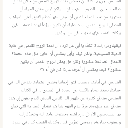
القديس
:
أجل، بإمكانك أن تحصّل نعمة الروح القدس من خلال أعمال
صالحة أخرى
…
الصوم
…
الإحسان
…
ولكن ليس معنى الحياة أن
نستزيد من عدد الصالحات بل أن نجني منها أعظم النفع، أعني المواهب
الفضلى للروح القدس
.
وأنت عليك أن تكون موزّعاً لهذه النعمة
…
فإن
بركات النعمة الإلهية تزداد في من يوزّعها.
نيقولاوس
:
إنك لا تكفّ يا أبي عن ترداد أن نعمة الروح القدس هي غاية
الحياة المسيحية
.
ولكن كيف وأين يمكنني أن أعاين مثل هذه النعمة؟
الأعمال الصالحة منظورة ولكن هل يمكن للروح القدس أن يكون
منظوراً؟ كيف يمكنني أن أعرف ما إذا كان فيّ أم لا؟
القديس
: ‏
في أيامنا، وبسبب فتور إيماننا ونقص اهتمامنا بتدخل الله في
حياتنا، نجدنا غرباء بالكلية عن الحياة في المسيح
…
في الكتاب
المقدس مقاطع كثيرة عن ظهور الله للناس
.
البعض اليوم يقول إن هذه
مقاطع غير مفهومة
.
مردّ عدم الفهم هنا هو فقدان البساطة التي تمتّع
بها المسيحيون الأوائل
…
إبراهيم ويعقوب عاينا الله وتحدّثا إليه،
ويعقوب صارعه، وموسى تفرّس فيه، وكذلك الشعب كله، في عمود