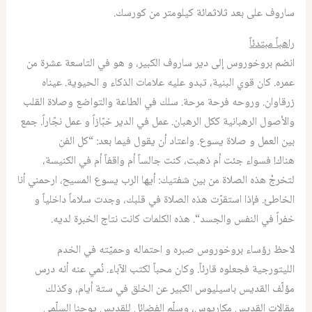
ساروف على بعد ثلاثمائة كيلومتر من كورسك.
راهباً مبتدئاً
انضم بروخوروس إلى دير ساروف الكبير، و هو في التاسعة عشرة من
عمره
.
كان قوي البنية، تبدو عليه علامات الذكاء و الحيوية
.
عيناه
زرقاوان
.
وروحه فرحة مرحة
.
سلك في الطاعة والتواضع وصلاة القلب
والأصول الرهبانية ككل الرهبان
.
عمل في الدير خبّازاً و عمل نجّاراً
.
جمع
بين العمل و صلاة يسوع
.
واعتاد أن يقول فيما بعد
: “
كل الفن
هناك
!
فسواء جئت أم ذهبت، كنت جالساً أم واقفاً أم في الكنيسة،
لتخرجْ هذه الصلاة من بين شفتيك
:
أيها الرب يسوع المسيح، ارحمني أنا
الخاطئ
.
فإذا استقرّت هذه الصلاة في قلبك، وجدت سلاماً داخلياً و
خفراً في النفس والجسد
“.
هذه الكلمات كانت نتاج الخبرة لديه
.
لاحظ رؤساء بروخوروس صبره و احتماله وحميّته في الخدم
الليتورجية فجعلوه قارئاً
.
وكان محباً لكتب الآباء
.
نُمي عنه أنه درس
مؤلّف القديس باسيليوس الكبير عن الخلق في ستة أيام، وكذلك
مقالات القديس مكاريوس، وسلّم الفضائل للقديس يوحنا السلّمي