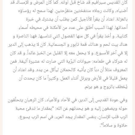
كان القديس سيرافيم قد شاخ قبل أوانه
.
كما كان المرض و الإمساك قد
أضنياه، وكانت رجلاه منتفختين متقرّحتين
.
لهذا سمح له رؤساؤه
بالعزلة
.
اعتاد أ‏ن يقرأ الأناجيل كمن يطلب أن يشترك في خبرة
أحداثها
.
لهذا السبب أطلق على عدد من الأمكنة في محيطه أسماء
كتابية، و أخذ يقرأ في كل منها الفصول التي تناسبها
.
فهنا الناصرة و
هناك بيت لحم و هنالك قمة ثابور و الجسمانية
. ‏
كان لا يذهب إلى الدير
إلا في آخر الأسبوع، و لا يحمل معه إلا القليل من الخبز عائداً
.
و قد كان
له شركاء في طعامه
:
حيوانات البرّية التي صارت له عشيرة أليفة
.
فمن
المعروف مثلاً أن دباً كان يأتيه كالحملان ليأكل من يده
.
وقد اعتاد أن
يعمل قليلاً في الأرض ويرتل أثناء العمل
.
وكثيراً ما كان يحدث أن
يُخطف بالروح و هو يرنم
.
وفي عودة القديس إلى الدير، في الآحاد والأعياد، كان الرهبان يتحلّقون
حوله ويصغون إليه و هو يحدثهم عن الله
: “
بمقدار ما تدفئ محبة
الرب قلب الإنسان، بنفس المقدار يجد المرء، في اسم الرب يسوع،
حلاوة و سلاماً
“.