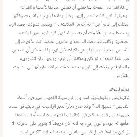
أن فارقها
.
صار الموت لها يعني أن تعطي حياتها لأخيها وللشركة
الرهبانية التي كانت تنتمي إليها
.
وقبل رقادها بأيام قليلة بدت وكأنها
انتقلت إلى عالم آخر
: “
إنه آت مع الملائكة
…”.
وبعدما تناولت جسد الرب
ودمه طلبت من الأخوات أن يعددن لدفنها
.
كان اليوم سهرانية عيد
العنصرة
.
وكانت قد بلغت السابعة والعشرين
.
عندما أتت الأخوات إلى
القديس ليخبرنه بموتها وهن باكيات قال لهن
:
يا لسخفكن أن تنتحبن
على‏ هذا النحو
!
آه لو كان بإمكانكن أن ترين روحها
.
فإن الشاروبيم
والسارافيم ارتدّت إلى الوراء عندما شقت هيلانة طريقها إلى الثالوث
القدّوس.
موتوفيلوف
نيقولاوس موتوفيلوف اسم بارز في سيرة القديس سيرافيم أسماه
القديس
“
صديق الله
”
وقد صار مدبّراً لدير الراهبات في ديفيافو
.
عندما
جيء به إلى قديسنا كان في الثانية والعشرين، صاحب أملاك واسعة
خلّفها له أبوه
.
وأقول جيء به لأنه كان مريضاً لا يقوى على الحركة، لا
بل كان مشلولاً
.
فسأل قديس الله أن يشفيه فأجابه
: “
لكنني لست