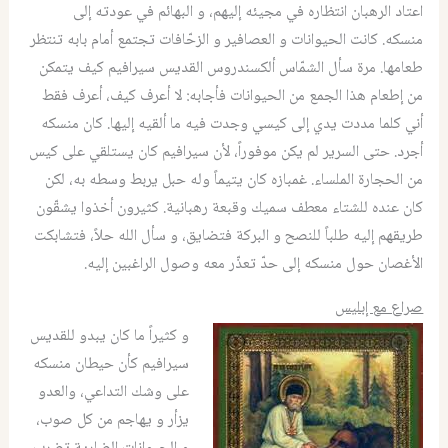
اعتاد الرهبان انتظاره في مجيئه إليهم، و البهائم في عودته إلى
منسكه
.
كانت الحيوانات و العصافير و الزحّافات تجتمع أمام بابه تنتظر
طعامها
.
مرة سأل الشمّاس ألكسندروس القديس سيرافيم كيف يتمكن
من إطعام هذا الجمع من الحيوانات فأجابه
:
لا أعرف كيف، أعرف فقط
أني كلما مددت يدي إلى كيسي وجدت فيه ما ألقيه إليها
.
كان منسكه
أجرد
.
حتى السرير لم يكن موفوراً، لأن سيرافيم كان يستلقي على كيس
من الحجارة الملساء
.
غمبازه كان يتيماً وله حبل يربط وسطه به، لكن
كان عنده للشتاء معطف سميك وقبعة رهبانية
.
كثيرون أخذوا يشقّون
طريقهم إليه طلباً للنصح و البركة فتضايق، و سأل الله حلاً، فتشابكت
الأغصان حول منسكه إلى حدّ تعذّر معه وصول الراغبين إليه.
صراع مع إبليس
و كثيراً ما كان يبدو للقديس
سيرافيم كأن حيطان منسكه
على وشك التداعي، والعدو
يزأر و يهاجم من كل صوب،