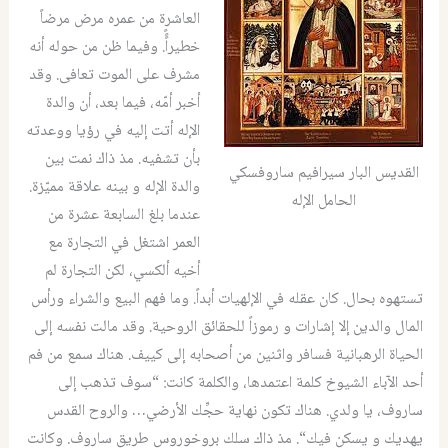
العاشرة من عمره مرض مرضاً
خطيراًًً
.
وفيما ظن من حوله أنه
مشرف على الموت تعافى
.
وقد
أخبر أمّه، فيما بعد، أن والدة
الإله أتت إليه في رؤيا ووعدته
بأن تشفيه
.
مذ ذاك نمت بين
القديس البار سيرافيم ساروفسكي
والدة الإله و بينه علاقة مميّزة
.
الحامل الإله
عندما بلغ السابعة عشرة من
العمر اشتغل في التجارة مع
أخيه ألكسي، لكن التجارة لم
تستهوه بحال
.
كان عقله في الإلهيات أبداً
.
وما فهم البيع والشراء ورأس
المال والدين إلا إشارات و رموزاً للحقائق الروحية
.
وقد مالت نفسه إلى
الحياة الرهبانية فسافر واثنين من أصحابه إلى كييف
.
هناك سمع من فم
أحد الآباء الشيوخ كلمة اعتمدها، والكلمة كانت
: “
سوف تذهب إلى
ساروف، يا ولدي
.
هناك تكون نهاية حجِّك الأرضي
…
والروح القدس
يهديك و يسكن فيك
“.
مذ ذاك سلك بروخوروس طريق ساروف
.
وكانت