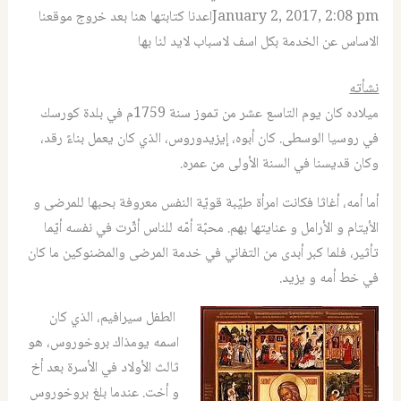
January 2, 2017, 2:08 pmاعدنا كتابتها هنا بعد خروج موقعنا
الاساس عن الخدمة بكل اسف لاسباب لايد لنا بها
نشأته
ميلاده كان يوم التاسع عشر من تموز سنة
1759
م في بلدة كورسك
في روسيا الوسطى
.
كان أبوه، إيزيدوروس، الذي كان يعمل بناءً
رقد،
وكان قديسنا في السنة الأولى من عمره
.
أما أمه، أغاثا فكانت امرأة طيّبة قويّة النفس معروفة بحبها للمرضى و
الأيتام و الأرامل و عنايتها بهم
.
محبّة أمّه للناس أثّرت في نفسه أيّما
تأثير، فلما كبر أبدى من التفاني في خدمة المرضى والمضنوكين ما كان
في خط أمه و يزيد.
الطفل سيرافيم، الذي كان
اسمه يومذاك بروخوروس، هو
ثالث الأولاد في الأسرة بعد أخ
و أخت
. ‏
عندما بلغ بروخوروس