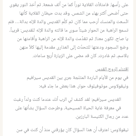
على رأسها
.
فامتلأت القلاية نوراً كما من ألف شمعة
.
ثم أخذ النور يقوى
حتى أضحى أكثر بهاء من الشمس
.
وقد بدت حيطان القلاية كأنها
اتّسعت والمنسك أرحب مما كان
.
ثم كلّم القديس والدة الإله بدالة… فلم
تسمع الراهبة من الحوار شيئاً سوى ما قالته والدة الإله للقديس
:
قريباً،
يا صاح، تكون معنا
!.
ثم تقدّمت والدة الإله من الراهبة وأقامتها من
وضع السجود ودعتها للتحدّث إلى العذارى مقدمة إليها كلاً منهن
بالاسم، ثم غادرت
.
كان قد مضى على الزيارة أربع ساعات.
اقتناء الروح القدس
في يوم من الأيام الباردة المثلجة جرى بين القديس سيرافيم
ونيقولاوس موتوفيلوف حوار
.
هذا بعض ما جاء فيه:
القديس سيرافيم
:
لقد كشف لي الرب أنك عندما كنت ولداً رغبت
في معرفة غاية الحياة المسيحية، وطرحت السؤال بشأنها على
عدد من رجال الكنيسة البارزين.
نيقولاوس
:
اعترف أن هذا السؤال كان يؤرقني منذ أن كنت في سن