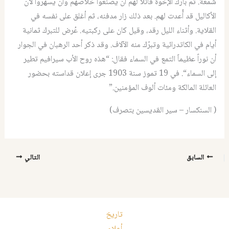
شمعة
.
ثم بارك الإخوة قائلاً لهم أن يصنعوا خلاصهم وأن يسهروا لأن
الأكاليل قد أُعدت لهم
.
بعد ذلك زار مدفنه، ثم أغلق على نفسه في
القلاية
.
وأثناء الليل رقد، وقيل كان على ركبتيه
.
عُرض للتبرك ثمانية
أيام في الكاتدرائية وتبرّك منه الآلاف
.
وقد ذكر أحد الرهبان في الجوار
أن نوراً عظيماً التمع في السماء فقال
: “
هذه روح الأب سيرافيم تطير
إلى السماء
“.
في
19 ‏
تموز سنة
1903 ‏
جرى إعلان قداسته بحضور
العائلة المالكة ومئات ‏ألوف المؤمنين.”
( السنكسار – سير القديسين بتصرف)
السابق
التالي
تاريخ