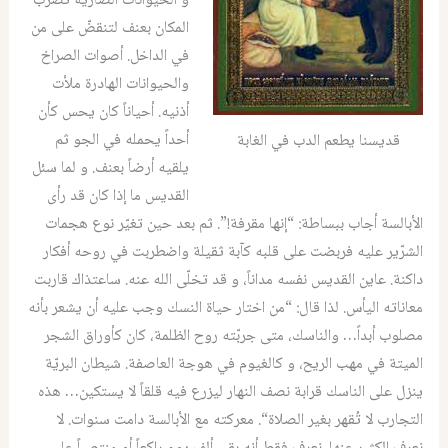
و الحيوانات الضارية تضرب
المكان بعنف لتنقضّ على من
في الداخل
.
أصوات الصراخ
والحيوانات الهادرة ملأت
أذنيه
.
أحياناً كان يحس كأن
أحداً يحمله في الجو ثم
قديسنا يطعم الدب في الغابة
يلقيه أرضاً بعنف
.
و لما سئل
القديس ما إذا كان قد رأى
الأبالسة أجاب ببساطة
: “
إنها مقرفة
!”.
ثم بعد حين تغيّر نوع هجمات
الشرّير عليه فربضت على قلبه كآبة ثقيلة واضطربت في روحه أفكار
داكنة
.
عاين القديس نفسه مداناً، و قد تخلّى الله عنه
.
ساعتذاك قاربت
معاناته اليأس
.
لذا قال
: “
من اختار حياة النسك وجب عليه أن يشعر بأنه
مصلوب أبداً
…
والناسك، متى جربّته روح الظلمة، كان كأوراق الشجر
الميتة في مهب الريح، و كالغيوم في هوجة العاصفة
.
شيطان البريّة
ينزل على الناسك قرابة نصف النهار ليزرع فيه قلقاً لا يستكين
…
هذه
التجارب لا تُقهر بغير الصلاة
“.
معركته مع الأبالسة دامت سنوات
.
لا