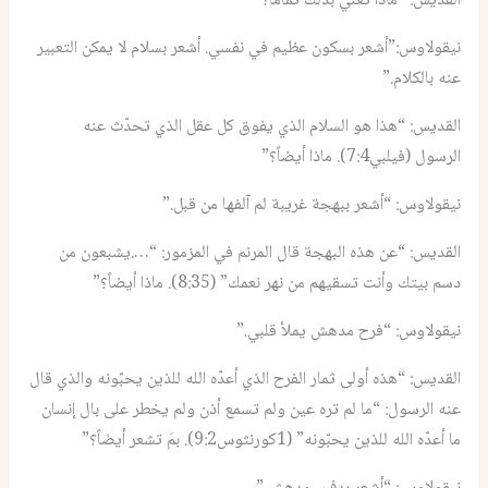
القديس
: “
ماذا تعني بذلك تماماً؟”
نيقولاوس
:”
أشعر بسكون عظيم في نفسي
.
أشعر بسلام لا يمكن التعبير
عنه بالكلام.”
القديس
: “
هذا هو السلام الذي يفوق كل عقل الذي تحدّث عنه
الرسول
(
فيلبي
7:4).
ماذا أيضاً؟”
نيقولاوس
: “
أشعر ببهجة غريبة لم آلفها من قبل.”
القديس
: “
عن هذه البهجة قال المرنم في المزمور
: “….
يشبعون من
دسم بيتك وأنت تسقيهم من نهر نعمك
” (8:35).
ماذا أيضاً؟”
نيقولاوس
: “
فرح مدهش يملأ قلبي.”
القديس
: “
هذه أولى ثمار الفرح الذي أعدّه الله للذين يحبّونه والذي قال
عنه الرسول
: “
ما لم تره عين ولم تسمع أذن ولم يخطر على بال إنسان
ما أعدّه الله للذين يحبّونه
” (1
كورنثوس
9:2).
بمَ تشعر أيضاً؟”