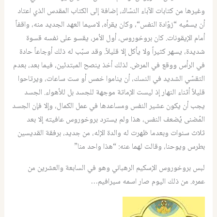
وغيرها من كتابات الآباء النسّاك، إضافة إلى الكتاب المقدس الذي اعتاد
أن يسمِّيه
“
زوّادة النفس
“
، وكان يقرأه، لاسيما العهد الجديد منه، واقفاً
أمام الإيقونات
.
كان بروخوروس، أول الأمر، يقسو على نفسه قسوة
شديدة، يسهر كثيراً ولا يأكل إلا قليلاً
.
وقد سبّب له ذلك أوجاعاً حادة
في الرأس ووقع في المرض
.
لذلك أخذ ينصح المبتدئين، فيما بعد، بعدم
التقسّي الشديد في النسك، أن يناموا خمس أو ست ساعات، ويرتاحوا
قليلاً أثناء النهار إذ ليست الإماتة موجهة للجسد بل للأهواء
.
الجسد
يجب أن يكون عشير النفس ومساعدها في عمل الكمال، وإلا فإن الجسد
المُضنى يُضعف النفس، هذا ولم يسترد بروخوروس عافيته إلا بعد
ثلاث سنوات وبعدما ظهرت له والدة الإله، من جديد، برفقة القديسين
بطرس ويوحنا، وقالت لهما عنه
: “
هذا واحد منا”
لبس بروخوروس الإسكيم الرهباني وهو في السابعة والعشرين من
عمره
.
من ذلك اليوم صار اسمه سيرافيم…