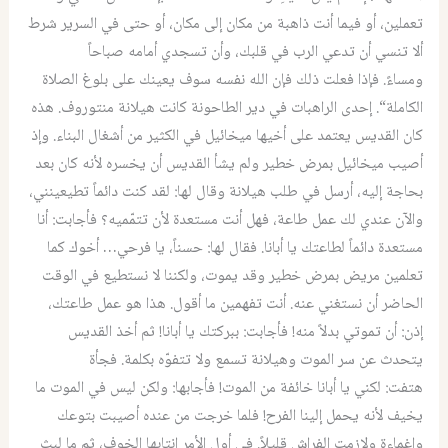
تعملين، أو فيما أنت ذاهبة من مكان إلى مكان، أو حتى في السرير شرط
ألا تنسي أن تدعي الرب في قلبك، وأن تسجدي أمامه صباحاً
ومساءً
.
فإذا فعلت ذلك فإن الله نفسه سوف يعينك على بلوغ الصلاة
الكاملة
“.
إحدى الراهبات في دير الطاحونة كانت هيلانة منتوروف
.
هذه
كان القديس يعتمد على أخيها ميخائيل في الكثير من أشغال البناء
.
وإذ
أصيب ميخائيل بمرض خطير ولم يشأ القديس أن يخسره لأنه كان بعد
بحاجة إليه، أرسل في طلب هيلانة وقال لها
:
لقد كنت دائماً تطيعينني،
والآن عندي لك عمل طاعة، فهل أنت مستعدة لأن تتمّميه؟ فأجابت
:
أنا
مستعدة دائماً لطاعتك يا أبانا
.
فقال لها
:
حسناً، يا فرحي
…
أخوك كما
تعلمين مريض بمرض خطير وقد يموت، ولكننا لا نستطيع في الوقت
الحاضر أن نستغني عنه
.
أنت تفهمين ما أقول
.
هذا هو عمل طاعتك،
إذن
:
أن تموتي بدلاً منه
!
فأجابت
:
ببركتك يا أبانا
!
ثم أخذ القديس
يتحدث عن سر الموت وهيلانة تسمع ولا تتفوّه بكلمة
.
فجأة
هتفت
:
لكني يا أبانا خائفة من الموت
!
فأجابها
:
ولكن ليس في الموت ما
يخيف لأنه يحمل إلينا الفرح
!
فلما خرجت من عنده أصيبت بتوعك
وإغماءة ولازمت الفراش قليلاً
.
في أول الأمر انتابها الخوف، ثم ما لبث