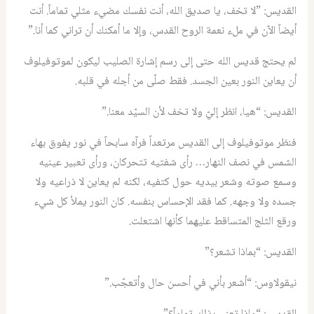
القديس
: ‏”
لا تخف، يا صديق الله، أنت نفسك مضيء مثلي تماماً
.
أنت
أيضاً الآن ‏في ملء نعمة الروح القدس، وإلا ما أمكنك أن تراني كما أنا.”
لم يحتج قديس الله حتى إلى رسم إشارة الصليب ليكون لموتوفيلوف
أن يعاين النور بعين الجسد
.
فقط صلّى من أجله في قلبه.
القديس
:
“هيا، انظر إليّ ولا تخف لأن السيّد معنا.”
فنظر موتوفيلوف إلى القديس مرتعداً فرآه سابحاً في نور يفوق بهاء
الشمس في نصف النهار
…
رأى شفتيه تتحركان، ورأى تعبير عينيه
وسمع صوته وشعر بيديه حول كتفيه، لكنه لم يعاين لا ذراعيه ولا
جسده ولا وجهه
.
كما فقد الإحساس بنفسه
.
كان النور يملأ كل شيء
ورقع الثلج المتساقط عليهما كأنها اشتعلت.
القديس
: “
بماذا تشعر؟”
نيقولاوس
: “
أشعر بأني في أحسن حال وأتعجّب.”