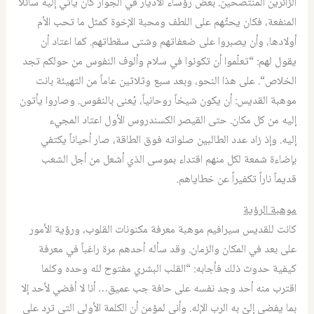
الزائرين المنتصحين
.
بعض رؤساء الأديار في الجوار كان يأتي إليه سائلاً
المنفعة، فكان يحثّهم على اللطف ومحبة الإخوة كمثل ما تحب الأم
أولادها، وأن يصبروا على ضعفاتهم وشتى سقطاتهم
.
كما اعتاد أن
يقول لهم
: “
تعلّموا أن تكونوا في سلام وألوف النفوس من حولكم تجد
الخلاص
“.
على هذا النحو، وبعد سبع وثلاثين عاماً من التهيئة بانت
موهبة القديس
:
أن يكون شيخاً روحانياً، يُعنى بالنفوس
.
وصاروا يأتون
إليه من كل مكان
.
حتى القيصر الكسندروس الأول اعتاد المجيء
إليه
.
وإذ زاد عدد الطالبين صلواته فوق الطاقة، صار أحياناً يكتفي
بإضاءة شمعة لكل منهم اقتداء بموسى الذي أشعل من أجل الشعب
قديماً ناراً تكفيراً عن خطاياهم.
موهبة الرؤية
كانت للقديس سيرافيم موهبة معرفة مكنونات القلوب، ورؤية الأمور
على ‏بعد في المكان والزمان
.
وقد سأله أحدهم مرة راغباً في معرفة
كيفية حدوث ذلك فأجابه
: “
القلب البشري مفتوح لله وحده وكلما
اقترب منه أحد وجد نفسه على حافة جب عميق
…
أنا لا أفضي لأحد إلا
بما يفضي إليّ به الرب الإله
.
وأني لمؤمن أن الكلمة الأولى التي ترد على