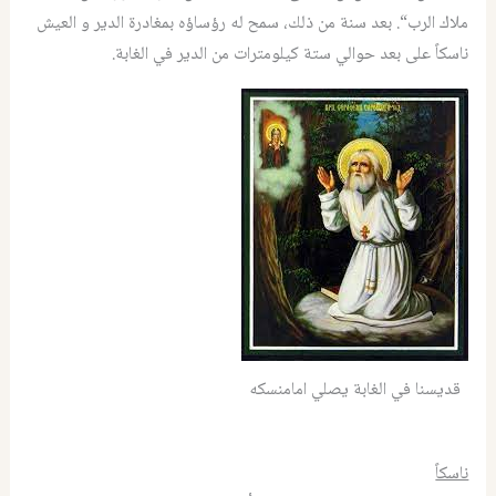
ملاك الرب
“. ‏
بعد سنة من ذلك، سمح له رؤساؤه بمغادرة الدير و العيش
ناسكاً على بعد ‏حوالي ستة كيلومترات من الدير في الغابة
.
قديسنا في الغابة يصلي امامنسكه
ناسكاً