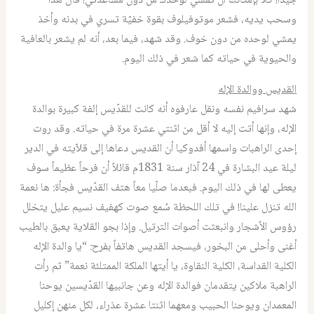
جيداً
!
كلا بإمكانك أن تمشي لوحدك من دون مساعدتي
!
قال هذا
وسحب يديه، فشعر موتوفيلوف بقوة خفيّة تسري في بدنه وأخذ
يمشي لوحده من دون خوف
.
وقد شهد، فيما بعد، أنه لم يشعر بالعافية
والحيوية في حياته كما شعر في ذلك اليوم.
القديس ووالدة الإله
شهد سرافيم نفسه ونقل عارفوه أنه كانت للقدّيس إلفة كبيرة بوالدة
الإله، وإنها أتت إليه لا أقل من اثنتي عشرة مرة في حياته
.
وقد روت
إحدى الراهبات واسمها أفدوكيا أن القديس دعاها إلى قلاّيته في الدير
ليلة عيد البشارة في
24 ‏
آذار سنة
1831‏
م قائلاً أن فرحاً عظيماً سوف
يعطى لها في ذلك اليوم
.
فبعدما صلّيا معاً هتف القدّيس فجأة
:
ها نعمة
الله تنزل علينا
!
في تلك اللحظة سُمع صوت كهفيف نسيم عليل يتخلل
رؤوس الأشجار وانبعثت أصوات الترتيل
.
وإذا بجو القلاية يعبق بالطيب
أغنى وأحلى من البخور، فيسجد القديس هاتفاً بفرح
: “
يا والدة الإله
الكلية القداسة، الكلية النقاوة، يا أيتها الملكة الممتلئة نعمة
”
ثم رأت
الراهبة ملاكين يتقدمان فوالدة الإله وعن جانبيها القدّيسين يوحنا
المعمدان ويوحنا الحبيب ومعهما اثنتا عشرة عذراء، لكل منهن إكليل