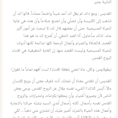
الثانية عشر.
القديس
:
ومع ذلك لم يقل لك أحد شيئاً واضحاً محدّداً
.
قالوا لك أن
تذهب إلى الكنيسة وأن تصلّي وأن تصنع صلاحاً وأن هذه هي غاية
الحياة المسيحية
.
حتى أن بعضهم قال لك
:
لا تبحث عن أمور أكبر
منك
.
لذلك سأحاول، أنا العبد الشقي، أن أشرح لك ما هو هذا
القصد
.
فالصلاة والصيام وأعمال الرحمة كلها صالحة لكنها أدوات
للحياة المسيحية وليست القصد منها
.
إن الغاية الحقيقية هي اقتناء
الروح القدس.
نيقولاوس
:
ولكن، ماذا تعني بلفظة اقتناء؟ لست أفهم تماماً ما تقول!
القديس
:
أن تقتني معناه أن تمتلك
.
أنت تعرف معنى أن يربح الإنسان
مالاً، أليس كذلك؟ الشيء نفسه يقال عن الروح القدس
.
يرمي بعض
الناس لأن يصيروا أغنياء
.
وأن يحظوا بكرامات وامتيازات
.
والروح
القدس نفسه رأسمال، لكنه رأسمال أبدي
.
السيد يشبّه حياتنا بالتجارة
وأعمال هذه الحياة بالشراء
:
أشير عليك أن تشتري مني ذهباً
…
لكي