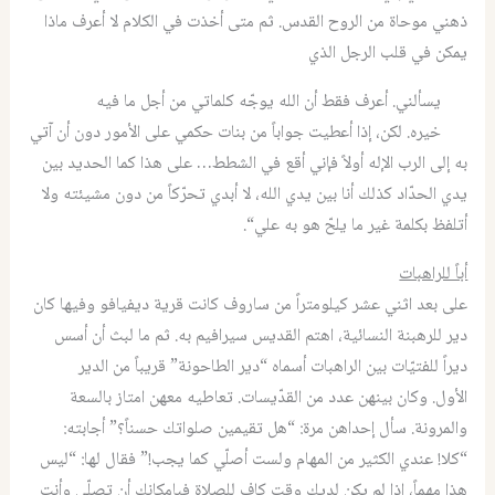
ذهني موحاة من الروح القدس
.
ثم متى أخذت في الكلام لا أعرف ماذا
يمكن في قلب الرجل الذي
يسألني
.
أعرف فقط أن الله يوجّه كلماتي من أجل ما فيه
خيره
.
لكن، إذا أعطيت جواباً من بنات حكمي على الأمور دون أن آتي
به إلى الرب الإله أولاً فإني أقع في الشطط
…
على هذا كما الحديد بين
يدي الحدّاد كذلك أنا بين يدي الله، لا أبدي تحرّكاً من دون مشيئته ولا
أتلفظ بكلمة غير ما يلحّ هو به علي
“.
أباً للراهبات
على بعد اثني عشر كيلومتراً من ساروف كانت قرية ديفيافو وفيها كان
دير للرهبنة النسائية، اهتم القديس سيرافيم به
.
ثم ما لبث أن أسس
ديراً للفتيّات بين الراهبات أسماه “دير الطاحونة” قريباً من الدير
الأول
.
وكان بينهن عدد من القدّيسات
.
تعاطيه معهن امتاز بالسعة
والمرونة
.
سأل إحداهن مرة
: “
هل تقيمين صلواتك حسناً؟” أجابته
:
“
كلا
!
عندي الكثير من المهام ولست أصلّي كما يجب
!”
فقال لها
: “
ليس
هذا مهماً
،
إذا لم يكن لديكِ وقت كاف للصلاة فبإمكانك أن تصلّي وأنت