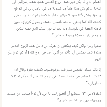
الغمام الذي لم يكن غير نعمة الروح القدس هادياً شعب إسرائيل في
البرّية
…
لم يكن هذا حلماً ولا غيبوبة ولا في الخيال بل في الواقع
والحق
.
ولكن لأننا صرنا لا مبالين بشأن خلاصنا، لم نعد ندرك معنى
كلمات الله كما ينبغي
.
لم نعد نلتمس النعمة، ويحول كبرياؤنا دون
تجذّر النعمة في نفوسنا
.
ولم يعد لنا نور السيّد الذي يهبه للذين
يتوقون إليه بحميّة وجوع وعطش.”
نيقولاوس
:
ولكن كيف يمكنني أن أعرف أني داخل نعمة الروح القدس
هذه؟ كيف يمكنني أن أتأكد من أنني أحيا في روح الله؟ آه كم أتوق لأن
أفهم.
إذ ذاك أمسك القديس سيرافيم موتوفيلوف بكتفيه بقوة وقال له
:
“
كلانا، يا صاح، في هذه اللحظة، في الروح القدس، أنت وأنا
.
لماذا لا
‏تنظر إليّ؟”
نيقولاوس
: “
لا أستطيع أن أتطلع إليك يا أبي، لأن نوراً ينبعث من عينيك
‏ووجهك أبهى من الشمس ضياء.”