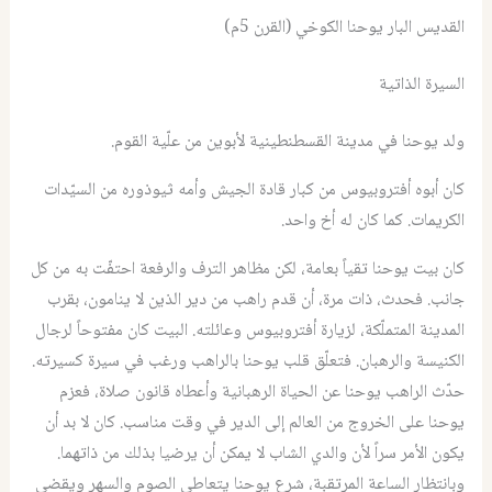
القديس البار يوحنا الكوخي (القرن 5م)
السيرة الذاتية
ولد يوحنا في مدينة القسطنطينية لأبوين من علّية القوم.
كان أبوه أفتروبيوس من كبار قادة الجيش وأمه ثيوذوره من السيّدات
الكريمات. كما كان له أخ واحد.
كان بيت يوحنا تقياً بعامة، لكن مظاهر الترف والرفعة احتفّت به من كل
جانب. فحدث، ذات مرة، أن قدم راهب من دير الذين لا ينامون، بقرب
المدينة المتملّكة، لزيارة أفتروبيوس وعائلته. البيت كان مفتوحاً لرجال
الكنيسة والرهبان. فتعلّق قلب يوحنا بالراهب ورغب في سيرة كسيرته.
‏حدّث الراهب يوحنا عن الحياة الرهبانية وأعطاه قانون صلاة، فعزم
‏يوحنا على الخروج من العالم إلى الدير في وقت مناسب. كان لا بد أن
يكون الأمر سراً لأن والدي الشاب لا يمكن أن يرضيا بذلك من ذاتهما.
‏وبانتظار الساعة المرتقبة، شرع يوحنا يتعاطى الصوم والسهر ويقضي