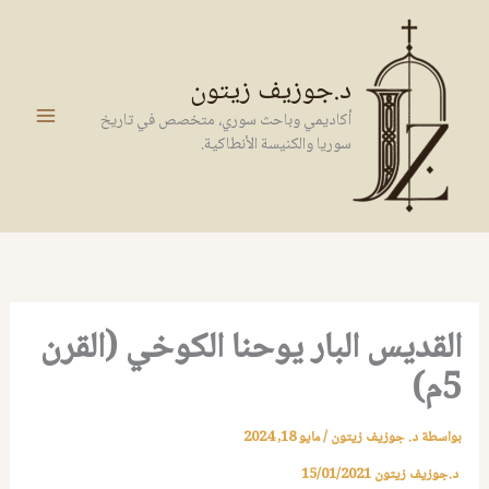
خطي
لى
لمحتوى
د.جوزيف زيتون
أكاديمي وباحث سوري، متخصص في تاريخ
سوريا والكنيسة الأنطاكية.
القديس البار يوحنا الكوخي (القرن
5م)
بواسطة
د. جوزيف زيتون
/
مايو 18, 2024
د.جوزيف زيتون
15/01/2021