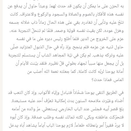
به الحزن على ما يمكن أن يكون قد حدث لهما. وعبثاً حاول أن يدفع عن
نفسه هذه الأفكار بالصوم والصلاة والسجود والركوع والاعتراف. كانت
تلحّ عليه وتأبى أن تغادره. بقي على هذه الحال زماناً ذاب خلاله جسمه
وهزل عوده، لكن بقيت نفسه قويّة وصمد. فلمّا لم تنحلّ التجربة عنه،
عزم على الخروج من الدير. فلما أطلع رئيس ديره على ما في نفسه
حاول ثنيه عن عزمه فلم ينجح. وإذ رآه في حال ‏الذبول المتزايد صلّى
عليه وتركه يذهب. ‏لم يكن في نيّة المجاهد الشاب أن يستسلم للتجربة
بل أن يجعل منها سبباً لجهاد بطولي قلّ نظيره. فلقد بيّنت الأيام أن
أمانة يوحنا لربّه كانت كاملة، ‏كما جعلته نعمة الله أصلب من
الماس. فماذا حدث؟
‏في الطريق التقى يوحنا شحّاذاً فتبادل وإيّاه الأثواب. وإذ كان التعب قد
أضناه وغيّرت ملامحه السنون بدت إمكانية تعرّف أحد عليه مستبعدة.
‏بلغ قصر أبيه فجلس عند الباب الخارجي يستعطي. مرّ والده من أمامه
فتحرّكت عاطفته وبكى، لكنه تمالك نفسه وطلب صدقة. وإذ كان أبوه
لا يردّ فقيراً أمر بإعطائه طعاماً. ‏لازم يوحنا الباب أياماً يشاهد أباه يدخل