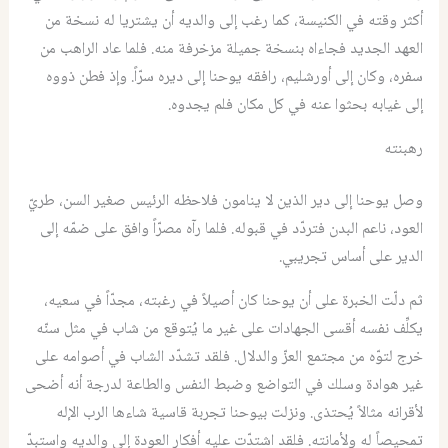
أكثر وقته في الكنيسة، كما رغب إلى والديه أن يشتريا له نسخة من
العهد الجديد فجاءاه بنسخة جميلة مزخرفة منه. فلما عاد الراهب من
سفره، وكان إلى أورشليم، رافقه يوحنا إلى ديره سرّاً. وإذ فطن ذووه
إلى غيابه بحثوا عنه في كل مكان فلم يجدوه.
رهبنته
‏وصل يوحنا إلى دير الذين لا ينامون فلاحظه الرئيس صغير السن، طريّ
العود، ناعم البدن فتردّد في قبوله. فلما رآه مصرّاً وافق على ضمّه إلى
الدير على أساس تجريبي.
‏ثم دلّت الخبرة على أن يوحنا كان أصيلاً في رغبته، مجدّاً في سعيه،
يكلِّف نفسه أقسى الجهادات على غير ما يُتوقع من شاب في مثل سنّه
خرج لتوّه من مجتمع العزّ والدلال. فلقد تشدّد الشاب في أصوامه على
غير هوادة وسلك في التواضع وضبط النفس والطاعة لدرجة أنه أضحى
لأقرانه مثالاً يُحتذى. ‏ونزلت بيوحنا تجربة قاسية شاءها الرب الإله
تمحيصاً له ولأمانته. فلقد ‏اشتدّت عليه أفكار العودة إلى والديه واستبدّ