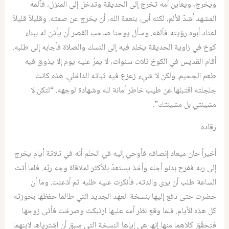
ويخرج، ويعاين أمه تخرج إلى الحديقة وتدخل إلى المنزل، فآلمه
المشهد أشدّ الألم، لكنه أبى، بنعمة الله، أن يخرج عن صمته. ‏وقليلاً قليلاً
اعتاد أبوه رؤيته فألفه. وسأل يوحنا صاحب القصر أن يأذن له ببناء
كوخ في زاوية الحديقة يخلد فيه إلى النسك والصلاة فأجابه إلى طلبه.
‏أقام القديس في الكوخ ثلاث سنوات، لا يمرّ عليه يوم إلا يذوق فيه
طعم الجحيم. ولكن لا شيء زعزع فيه ثباته الداخلي. هذه كانت
جلجلته اقتبلها عن طيب خاطر أمانة لله وشهادة لوجهه. “لتكن لا
مشيئتي بل مشيئتك”.
رقاده
‏أخيراً حان ميعاد إنصافه فأوحي إليه في الحلم أنه في ثلاثة أيام يخرج
إلى ربه ففرح بدنو أجله وأخذ يستعدّ بالأكثر لملاقاة وجه ربّه. فلما أتت
الساعة طلب أن يرى والدته، فأنكرت عليه طلبه ثم أذعنت. وما أن
حضرت حتى دفع إليها بنسخة العهد الجديد التي طالما حفظها بحوزته
كل هذه الأيام. فلما وقع نظر أمه عليها ارتبكت وصرخت فأتى زوجها
فتحقّق كلاهما منها إنها هي إياها النسخة التي سبق أن اشترياها لابنهما