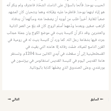
الحبيب يوحنا. فألحا بالسؤال على الناسك الشحّاذ فاعترف ولم ينكر أنه
هو إيّاه ابنهما يوحنا. فانطرحا عليه يقبّلانه وهما ينتحبان. كان المشهد
صعباً للغاية. أخيراً طلب من أبويه أن يصفحا عنه وسألهما أن يدفناه
كراهب صغير، وبعدما ودّعهما أسلم الروح. كان قد بلغ من العمر الثانية
والعشرين. ‏وقد ذكر أن كنيسة بنيت في موضع الكوخ وان جملة عجائب
جرت فيها بشفاعة رجل الله. كما ورد أن كنيسة بنيت له في رومية في
القرن التاسع للميلاد ضمّت رفاته إلا هامته التي بقيت في
القسطنطينية إلى أن سقطت في أيدي اللاتين سنة 1204‏م. وتستقر
هامة القديس اليوم في كنيسة القديس استفانوس في بيزنسون في
بورغندي، وعلى الصندوق الذي يضمّها كتابة باليونانية.
السابق
التالي