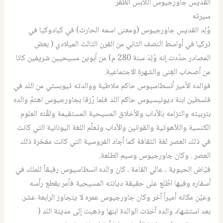
القديس جاورجيوس اللابس الظفر
سيرته
وُلِد القديس جاورجيوس (ومعنى اسمه الحارث) في كبادوكيا في
تركيا في أواسط النصف الثاني من القرن الثالث الميلادي ( بعض
المصادر حدّدت إنه وُلِدَ سنة 280 م) من أبوين مسيحيين شريفين كانا
من أصحاب الغِنى والشهرة الاجتماعية.
فوالده الأمير أنسطاسيوس حاكم ملاطية ووالدته ثيوبستي من اللد في
فلسطين ابنة ديونيسيوس حاكم اللد فلما رُزقا بجاورجيوس اهتمّ والده
بتربيته والتزامه بالآداب والأخلاق المسيحية المستقيمة ولقّنه العلوم
الكنسية واللاّهوتية والقوانين والآداب وتعلّم اللغة اليونانية التي كانت
في ذلك العصر لغة الثقافة كما أجاد الفروسية التي كانت مفخرة ذلك
العصر . وكان جاورجيوس وسيم الطلعة.
فيّاض الحيوية ، عالي القامة . كان والده انسطاسيوس رفيقاً للملك في
أسفاره وفيها اطّلع على حقيقة ديانته المسيحية فأمر بقطع رأسه
وعيّن مكانه أميراً آخر وكان جاورجيوس عمره لا يتجاوز الرابعة عشر.
بعد استشهاد والده أخذت الوالدة ابنها وذهبت إلى مدينة اللد (