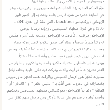
ديوسبوليس ) موطنها الأصلي ولها أملاك وافرة فيها.
عَلِمَ الحاكم الجديد بهذا الشاب بشجاعة جاورجيوس وفروسيته وهو
في السابعة عشرة من عمره فأرسل بطلبه وبعث به إلى الإمبراطور
الروماني ديوكلتيانس Dioclitien ـ الذي حكَمَ في الفترة (284 ـ
305) م في فترة اضطهاد المسيحيين ـ وزوّده برسالة يوصي
الإمبراطور بترقيته ، فأُعْجبَ به الإمبراطور ومنحه لقب أمير وخصّص
له راتباً شهرياً ضخماً وأعطاه ألف جندي ليكونوا تحت إمرته فصار
بحسب الوظيفة تريبونس أي قائد الألف وعيّنه حاكماً لعدّة بلاد وسجّل
اسمه في ديوان الإمبراطورية مع العظماء وأهداه حصاناً ممتازاً.
وبعودته إلى فلسطين استقبله حاكمها بالحفاوة والتكريم. ولما بلغ من
العمر عشرين عاماً توفّيت والدته وتركت فيه ذكرى طيبة جعلته يُكمل
مسيرته مُثابراً على الإيمان المسيحي وبالوقت نفسه اشتهر جاورجيوس
بانتصاراته في الحروب حتى لُقِّبَ بـ ” اللابس الظفر ” أو ” الظافر ” أو ”
المُظَفَّرْ ” ولما بدأ الإمبراطور ديوكلتيانس يضطهد المسيحيين ويُعذّبهم
وأصدر أوامره بإجبارهم على عبادة الأوثان ومن يرفض منهم يُقْتَل على
الفور.