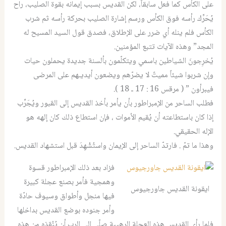
على الكأس كما فعل سابقاً، لكن القديس بسبب إيمانه بقوة الصليب، راح
يُحَرِّك رأسه فوق الكأس ورسم إشارة الصليب بحركة رأسه ثم شرب
الكأس فلم ينله أي ضرر على الإطلاق، فصدق قول السيد المسيح له
المجد” وهذه الآيات تتبع المؤمنين.
يُخرِجونَ الشياطين باسمي ويتكلّمون بألسنة جديدة يحملون حيات
وإن شربوا شيئاً مميتً لا يضرّهم ويضعون أيديـهم على المرضى
فيبرأون ” ( مرقس 16 : 17 ـ 18 ).
فطلب الساحر من الإمبراطور بأن يأمر بأخذ القديس إلى القبور ويُجَرِّب
إذا كان باستطاعته أن يُقيم الأموات ، فإن استطاع ذلك كان إلهه هو
الإله الحقيقي.
وهذا ما تمّ . فارتدّ الساحر إلى الإيمان واستُشْهِدَ قبل استشهاد القديس.
فزاد بعد ذلك الإمبراطور قسوة
وهمجية فأمر بصنع عجلة كبيرة
ايقونة القديس جاورجيوس
فيها منجل وأطواق وسيوف حادّة
وأمر جنوده بوضع القديس بداخلها
فلما رأى القديس هذه العجلة الرهيبة صلّى إلى الرب أن يُنْقِذه من هذه