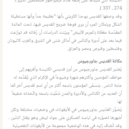
الكنيسة التي شيدها على إسمه هناك الإمبراطور قسطنطين الكبير (
274 ـ 337 ).
وقد وصفها القديس يوحنا الكريتي بأنها “عظيمة جداً وأنها مستطيلة
الشكل وبإمكان المرء أن يرى فوهة ضريح القديس فيها، تحت المائدة
المقدّسة مغطّاة بالمرمر الأبيض” وبيّنت الدراسات أن رُفاته قد توزّعت
فيما بعد على أديرة وكنائس في أماكن شتى في الشرق والغرب كاليونان
وفلسطين وقبرص ومصر والعراق.
مكانة القديس جاورجيوس
يُعتبر القديس جاورجيوس من أبرز قديسي الكنيسة وأقربهم إلى
عواطف المؤمنين وأكثرهم شهرة وشيوعاً في الإكرام الذي يُقَدِّمه له
عامة الناس . يتسمّى المؤمنون باسمه أكثر من أي اسم لقديس آخر كما
أن العديد من الكنائس والأديرة والمدن سُمِّيَت باسمه واتّخذته شفيعاً
لها.
يُصَوَّر القدّيس جاورجيوس في الأيقونات في وضعيات مختلفة ولكن
أشهرها تصوّره في لباسه العسكري على جواد ابيض وهو يقتل التنّين ،
وقد تُضاف إليه في هذه الوضعية مجموعة من الأيقونات التفصيلية