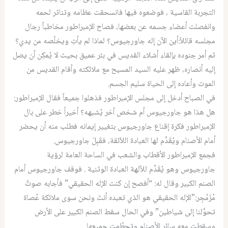
التجربة القاسية ، فوضعوه فيها فانسحقت عظامه وتناثر لحمه
وانفصلت أعضاء جسمه عن بعضها، فصاح الإمبراطور مخاطباً رجال
مجلسه قائلاً:أين الآن إله جاورجيوس؟ لماذا لم يأتِ ويخلّصه من يدي؟
ثم أمر جنوده بإلقاء أشلاء القديس في بئر عميق بحيث لا يُمكِن أن يصل
إليه أنصاره، ظهر عليه السيد المسيح مع ملائكته وأقام القديس من
الموت وأعاده إلى الحياة سليم الجسم.
في الصباح أدخل إلى مجلس الإمبراطور فذهلوا جميعاً فقال الإمبراطور:
هل هذا هو جاورجيوس أم شخص آخر يُشبهه؟ أخيراً خطر على بال
الإمبراطور فكرة إقناع جاورجيوس بتغيير إيمانه فطلب منه أن يحضر
أمام الأصنام ويُقَدِّم لها العبادة اللاّئقة، فقَبِلَ جاورجيوس.
فجمع الإمبراطور الأقطاب والشعب في الساحة العامة لرؤية
جاورجيوس وهو يُقَدِّم للآلهة العبادة الوثنية . فوقف جاورجيوس أمام
الصنم الكبير وقال له: “أفصح إن كنت الإله الحقيقي” فأجابه صوتٌ
مُزَمْجِر:”الإله الحقيقي هو الذي تعبده أنتَ ونحن سوى ملائكة عُصاة
تحوَّلنا إلى شياطين” وفي الحال سقط الصنم الكبير على الأرض
وسقطت معه سائر الأصنام وتحطّمت جميعها.