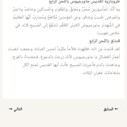
طروبارية القديس جاورجيوس باللحن الرابع
بِما أنَّكَ للمأسورينَ مُحرِّرٌ ومُعتِقٌ. وللفُقَراءِ والمَساكينِ وعاضدٌ وناصِرٌ.
وللمَرضى طبيبٌ وشافٍ. وعنِ المؤمنينَ مُكافِحٌ ومُحارِبٌ. أيُّها العظيمُ
في الشُّهداءِ جاورجيوسُ اللابِسُ الظَفَّر. تَشَفَّعْ إلى المَسيحِ الإله. في
خلاصِ نفوسِنا.
قنداق باللحن الرابع
لقد فُلحتَ من الله، فظهرتَ فلاَّحاً مكرَّماً لحسن العبادة، وجمعت لنفسك
أغمار الفضائل يا جاورجيوس، لأنكَ زرعتَ بالدموع، فحصدتَّ بالفرح،
وجاهدتَ بالدم فأحرزتَ المسيح. فأنتَ أيها القديس تمنح الكل
بشفاعاتك غفران الزلات.
السابق
التالي