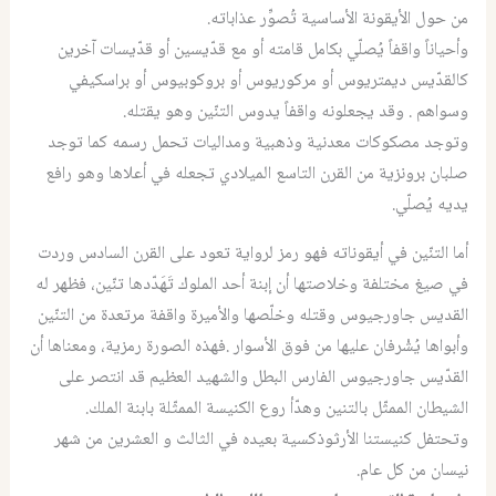
من حول الأيقونة الأساسية تُصوِّر عذاباته.
وأحياناً واقفاً يُصلّي بكامل قامته أو مع قدّيسين أو قدّيسات آخرين
كالقدّيس ديمتريوس أو مركوريوس أو بروكوبيوس أو براسكيفي
وسواهم . وقد يجعلونه واقفاً يدوس التنّين وهو يقتله.
وتوجد مصكوكات معدنية وذهبية ومداليات تحمل رسمه كما توجد
صلبان برونزية من القرن التاسع الميلادي تجعله في أعلاها وهو رافع
يديه يُصلّي.
أما التنّين في أيقوناته فهو رمز لرواية تعود على القرن السادس وردت
في صيغ مختلفة وخلاصتها أن إبنة أحد الملوك تَهَدّدها تنّين، فظهر له
القديس جاورجيوس وقتله وخلّصها والأميرة واقفة مرتعدة من التنّين
وأبواها يُشْرفان عليها من فوق الأسوار .فهذه الصورة رمزية، ومعناها أن
القدّيس جاورجيوس الفارس البطل والشهيد العظيم قد انتصر على
الشيطان الممثّل بالتنين وهدّأ روع الكنيسة الممثّلة بابنة الملك.
وتحتفل كنيستنا الأرثوذكسية بعيده في الثالث و العشرين من شهر
نيسان من كل عام.