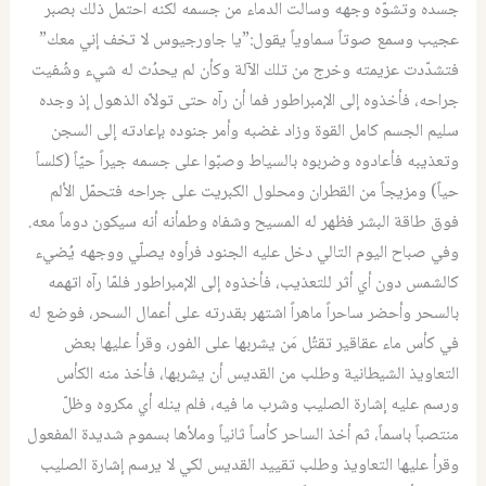
جسده وتشوّه وجهه وسالت الدماء من جسمه لكنه احتمل ذلك بصبر
عجيب وسمع صوتاً سماوياً يقول:”يا جاورجيوس لا تخف إني معك”
فتشدّدت عزيمته وخرج من تلك الآلة وكأن لم يحدُث له شيء وشُفيت
جراحه، فأخذوه إلى الإمبراطور فما أن رآه حتى تولاّه الذهول إذ وجده
سليم الجسم كامل القوة وزاد غضبه وأمر جنوده بإعادته إلى السجن
وتعذيبه فأعادوه وضربوه بالسياط وصبّوا على جسمه جيراً حيّاً (كلساً
حياً) ومزيجاً من القطران ومحلول الكبريت على جراحه فتحمّل الألم
فوق طاقة البشر فظهر له المسيح وشفاه وطمأنه أنه سيكون دوماً معه.
وفي صباح اليوم التالي دخل عليه الجنود فرأوه يصلّي ووجهه يُضيء
كالشمس دون أي أثر للتعذيب، فأخذوه إلى الإمبراطور فلمّا رآه اتهمه
بالسحر وأحضر ساحراً ماهراً اشتهر بقدرته على أعمال السحر، فوضع له
في كأس ماء عقاقير تقتُل مَن يشربها على الفور، وقرأ عليها بعض
التعاويذ الشيطانية وطلب من القديس أن يشربها، فأخذ منه الكأس
ورسم عليه إشارة الصليب وشرب ما فيه، فلم ينله أي مكروه وظلّ
منتصباً باسماً، ثم أخذ الساحر كأساً ثانياً وملأها بسموم شديدة المفعول
وقرأ عليها التعاويذ وطلب تقييد القديس لكي لا يرسم إشارة الصليب