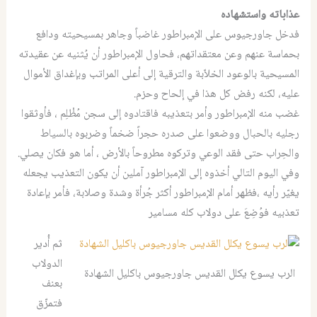
عذاباته واستشهاده
فدخل جاورجيوس على الإمبراطور غاضباً وجاهر بمسيحيته ودافع
بحماسة عنهم وعن معتقداتهم، فحاول الإمبراطور أن يُثنيه عن عقيدته
المسيحية بالوعود الخلاّبة والترقية إلى أعلى المراتب وبإغداق الأموال
عليه، لكنه رفض كل هذا في إلحاح وحزم.
غضب منه الإمبراطور وأمر بتعذيبه فاقتادوه إلى سجن مُظْلِم ، فأوثقوا
رجليه بالحبال ووضعوا على صدره حجراً ضخماً وضربوه بالسياط
والحِراب حتى فقد الوعي وتركوه مطروحاً بالأرض ، أما هو فكان يصلي.
وفي اليوم التالي أخذوه إلى الإمبراطور آملين أن يكون التعذيب يجعله
يغيّر رأيه ،فظهر أمام الإمبراطور أكثر جُرأة وشدة وصلابة، فأمر بإعادة
تعذبيه فوُضِعَ على دولاب كله مسامير
ثم أُدير
الدولاب
الرب يسوع يكلل القديس جاورجيوس باكليل الشهادة
بعنف
فتمزّق