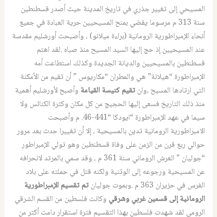
المسيحي إلى تغيير جذري في تاريخ المدينة حيث أصدر قسطنطين
سنة 313 م مرسوما يقضي بمنح المسيحيين حرية العبادة في جميع
أنحاء الإمبراطورية الرومانية (براءة ميلانو) ، وأصبحت أورشليم مقدسة
عند المسيحيين إذ حج إليها السيد المسيح منذ صباه .لقد اهتم
قسطنطين بالمسيحيين والديانة الجديدة وكذلك استطاعت أمه
الإمبراطورة “هيلانة” هي والمطران “مكاريوس ” أن تقيم من الأمكنة
التي ارتادها المسيح ،وان
تقيم كنيسة القيامة
وأصبح لأورشليم أهمية
منذ ذلك التاريخ فسعى إليها الحجيج من كل مكان وكثرة الكنائس ولا
سيما في عهد الإمبراطورة “ايودكا “441-46. م وأصبحت
الامبراطورية الرومانية تدين بالمسيحية ، إلا أن تغييرا حدث بعد مرور
حوالي ربع قرن من الزمن على وفاة قسطنطين وهو تولي الإمبراطور
“جوليان ” العرش الروماني سنة 361 م ، وقد سمي بالمرتد لانحرافه
عن المسيحية ورجوعه إلى الوثنية ولكنه قتل في حملته على بلاد
الفرس في حزيران 363 م .وبموت جوليان
تم تقسيم الإمبراطورية
الرومانية إلى قسمين غربي وشرقي
وكانت فلسطين من القسم الشرقي
الرومي لقد شهدت فلسطين بهذا التقسيم فترة استقرار دامت أكثر من