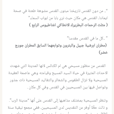
“.. من دون القدس تاريخنا مبتور، القدس مشوهة طعنة في صحة
ايماننا، القدس هي مكان حيث نرى بابا من ابواب السماء”
( مثلث الرحمات البطريرك الانطاكي اغناطيوس الرابع )
” ..كل ما في القدس مقدسا”
(مطران ابرشية جبيل والبترون وتوابعهما السابق المطران جورج
خضر)
القدس من منظور مسيحي هي ام الكنائس لانها المدينة التي شهدت
الاحداث المثيرة في حياة السيد المسيح وقيامته وهي عاصمة العقيدة
المسيحية ولا تزال الطقوس والشعائر والتقاليد المسيحية ذات جذور
وتواصل فيها بين المسيحيين في القدس وفي كل مكان .
وتنظر المسيحية بمختلف مذاهبها إلى القدس على أنها “مدينة الرب”.
و نالت حظًا أوفر من التقديس لدى المسيحيين، ففي مجمع نيقية سنة