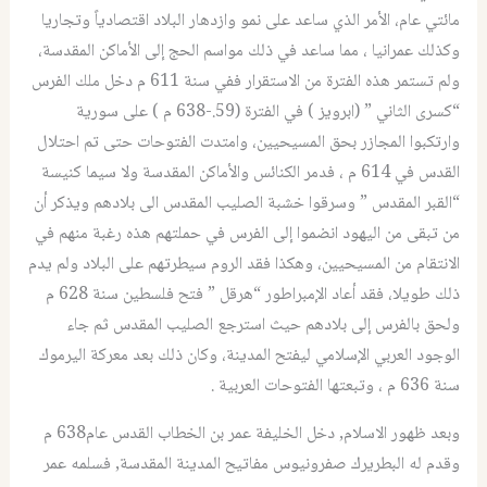
مائتي عام، الأمر الذي ساعد على نمو وازدهار البلاد اقتصادياً وتجاريا
وكذلك عمرانيا ، مما ساعد في ذلك مواسم الحج إلى الأماكن المقدسة،
ولم تستمر هذه الفترة من الاستقرار ففي سنة 611 م دخل ملك الفرس
“كسرى الثاني ” (ابرويز ) في الفترة (59.-638 م ) على سورية
وارتكبوا المجازر بحق المسيحيين، وامتدت الفتوحات حتى تم احتلال
القدس في 614 م ، فدمر الكنائس والأماكن المقدسة ولا سيما كنيسة
“القبر المقدس ” وسرقوا خشبة الصليب المقدس الى بلادهم ويذكر أن
من تبقى من اليهود انضموا إلى الفرس في حملتهم هذه رغبة منهم في
الانتقام من المسيحيين، وهكذا فقد الروم سيطرتهم على البلاد ولم يدم
ذلك طويلا، فقد أعاد الإمبراطور “هرقل ” فتح فلسطين سنة 628 م
ولحق بالفرس إلى بلادهم حيث استرجع الصليب المقدس ثم جاء
الوجود العربي الإسلامي ليفتح المدينة، وكان ذلك بعد معركة اليرموك
سنة 636 م ، وتبعتها الفتوحات العربية .
وبعد ظهور الاسلام‏,‏ دخل الخليفة عمر بن الخطاب القدس عام‏638‏ م
وقدم له البطريرك صفرونيوس مفاتيح المدينة المقدسة‏,‏ فسلمه عمر