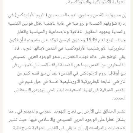
الشرقية الكاثوليكية والارثوذكسية .
إن مسوؤلية القدس وحقوق العرب المسيحيين ( الروم الأرثوذكس) في
إدارة شؤونهم الكنسية والروحية في غاية الاهمية ،فكل قوانين الكنسية
والمدنية وعهود الحقوق الثقافية والاجتماعية والسياسية واتفاق
جينف الرابع لعام 1949 وحقوق الإنسان تؤكد على مشروعية أن تكون
البطريركية الاورشليمية الأرثوذكسية في القدس لابنائها العرب . فاذا
يقي الوضع على حاله فهناك الخطر إلى محو الوجود العربي المسيحي
الفلسطيني من القدس ،وما هي الضمانة لوقف المسلسل الاجرامي في
بيع أوقاف الروم الارثوذكس في القدس؟ بعد أن بيع قسم كبير من
الاراضي التابعة للبطريركية الاورشليمية خلسة في جبل غنيم في
القدس الشرقية في نهاية التسعينات لبناء الحي اليهودي الاستطاني
الجديد .
تشير الحقائق على الأرض إلى نجاح التهويد العمراني والديمغرافي ، مما
يشكل خطرا على الوجود العربي المسيحي والاسلامي فيها، حيث تشير
الاحصاءات والدراسات إلى أن ما بقي في القدس الشرقية خارج دائرة