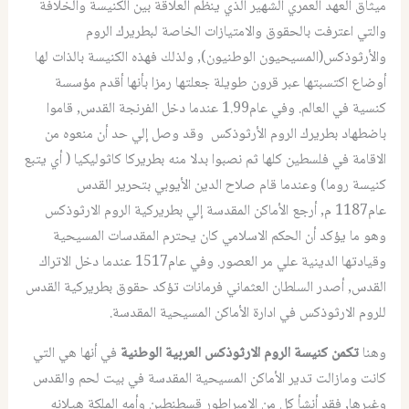
ميثاق العهد العمري الشهير الذي ينظم العلاقة بين الكنيسة والخلافة
والتي اعترفت بالحقوق والامتيازات الخاصة لبطريرك الروم
والأرثوذكس(المسيحيون الوطنيون)‏,‏ ولذلك فهذه الكنيسة بالذات لها
أوضاع اكتسبتها عبر قرون طويلة جعلتها رمزا بأنها أقدم مؤسسة
كنسية في العالم‏.‏ وفي عام‏1.99‏ عندما دخل الفرنجة القدس‏,‏ قاموا
باضطهاد بطريرك الروم الأرثوذكس وقد وصل إلي حد أن منعوه من
الاقامة في فلسطين كلها ثم نصبوا بدلا منه بطريركا كاثوليكيا‏ (‏ أي يتبع
كنيسة روما‏)‏ وعندما قام صلاح الدين الأيوبي بتحرير القدس
عام‏1187‏ م‏,‏ أرجع الأماكن المقدسة إلي بطريركية الروم الارثوذكس
وهو ما يؤكد أن الحكم الاسلامي كان يحترم المقدسات المسيحية
وقيادتها الدينية علي مر العصور‏.‏ وفي عام‏1517‏ عندما دخل الاتراك
القدس‏,‏ أصدر السلطان العثماني فرمانات تؤكد حقوق بطريركية القدس
للروم الارثوذكس في ادارة الأماكن المسيحية المقدسة‏.‏
وهنا
تكمن كنيسة الروم الارثوذكس العربية الوطنية
في أنها هي التي
كانت ومازالت تدير الأماكن المسيحية المقدسة في بيت لحم والقدس
وغيرها‏,‏ فقد أنشأ كل من الامبراطور قسطنطين وأمه الملكة هيلانه