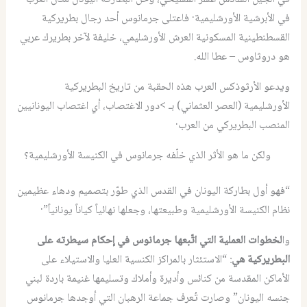
في الأبرشية الأورشليمية· فاعتلى جرمانوس أحد رجال بطريركية
القسطنطينية المسكونية العرش الأورشليمي، خليفة لآخر بطريرك عربي
هو دروثاوس – عطا الله.
ويدعو الأرثوذكس العرب هذه الحقبة من تاريخ البطريركية
الأورشليمية (العصر العثماني) بـ >دور الاغتصاب، أي اغتصاب اليونانيين
المنصب البطريركي من العرب·
ولكن ما هو الأثر الذي خلّفه جرمانوس في الكنيسة الأورشليمية؟
“فهو أول بطاركة اليونان في القدس الذي طوّر بتصميم ودهاء عظيمين
نظام الكنيسة الأورشليمية وطبيعتها، وجعلها نهائياً كياناً يونانياً”·
وا
لخطوات العملية التي اتّبعها جرمانوس في إحكام سيطرته على
البطريركية هي
: “الاستئثار بالمراكز الكنسية العليا والاستيلاء على
الأماكن المقدسة من كنائس وأديرة وأملاك وتسليمها غنيمة باردة لبني
جنسه اليونان” وصارت تُعرف جماعة الرهبان التي أوجدها جرمانوس