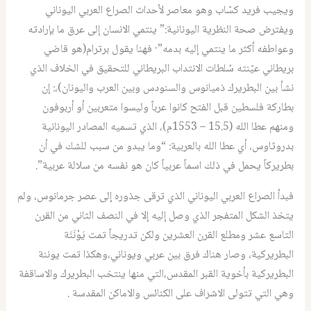
ويجيب فريد كسّاب وهو معاصر لأحداث الصراع العربي اليوناني
ويفترض صحة النظرية اليونانية:” ينتمي الانسان إلى عرق ما بإرادته
وعواطفه أكثر ما ينتمي إليه بدمه”· فهنا يقول برترام(هو قاضي
بريطاني عيّنته سُلطات الانتداب البريطاني للتحقيق في الخلاف الذي
نشأ بين البطريرك ذميانوس والسنودس وبين العرب واليونان)،: إن
بطاركة فلسطين قبل الفتح كانوا عرباً وليسوا متعربين أو أربوفون
ومنهم عطا الله (15.5 – 1553م)، الذي تسميه المصادر اليونانية
بدروثاوس، أي عطا الله بالعربية: “وما يبدو من سبب للشك في أن
بطريركاً يحمل في ذلك اسماً عربياً كان هو نفسه من سلالة عربية”.
فبدأ الصراع العربي اليوناني الذي ترقى جذوره إلى عصر جرمانوس، ولم
يتخذ الشكل المتفجر الذي وصل إليه إلا في النصف الثاني من القرن
التاسع عشر ومطلع القرن العشرين ولكن تدريجاً تمت يَوْنَنَة
البطريركية، وصار هناك فرق بين عربي ويوناني،وهكذا تمت يوننة
البطريركية بأخوية القبر المقدس،التي منها ينتخب البطريرك والاساقفة
وهي التي تتولى الاشراف على الكنائس والاماكن المقدسة .