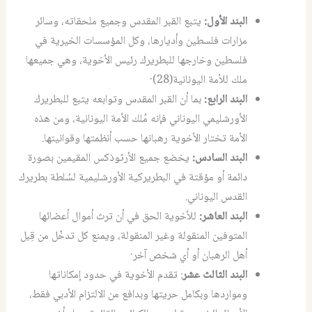
البند الأول:
يتبع القبر المقدس وجميع ملحقاته، وسائر
مزارات فلسطين وأديارها، وكل المؤسسات الخيرية في
فلسطين وخارجها للبطريرك رئيس الأخوية، وهي جميعها
ملك للأمة اليونانية(28)·
البند الرابع:
بما أن القبر المقدس وتوابعه يتبع للبطريرك
الأورشليمي اليوناني فإنه مُلك الأمة اليونانية، ومن هذه
الأمة تختار الأخوية رهبانها حسب أنظمتها وقوانينها.
البند السادس:
يخضع جميع الأرثوذكس المقيمين بصورة
دائمة أو مؤقتة في البطريركية الأورشليمية لسُلطة بطريرك
القدس اليوناني.
البند العاشر:
للأخوية الحق في أن ترث أموال أعضائها
المتوفين المنقولة وغير المنقولة، ويمنع كل تدخّل من قِبل
أهل الرهبان أو أي شخص آخر·
البند الثالث عشر
: تقدم الأخوية في حدود إمكاناتها
ومواردها وبكامل حريتها وبدافع من الالتزام الأدبي فقط،