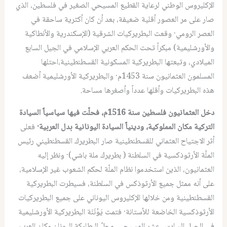
الإكليروس الوطني لرعاية القطيع المسيحي الصغير في فلسطين، الذي
صار على مر العصور أقلية ضعيفة، بعد أن كان أكثرية ساحقة في
العصر الرومي· وقعت البطريركيات الشرقية (الإسكندرية والأنطاكية
والأورشليمية) مبكراً تحت الحكم العربي الإسلامي في الجيل السابع
الميلادي، وتبعتها البطريركية المسكونية القسطنطينية،احتلها
المسلمون العثمانيون سنة 1453م· والبطريركية الأورشليمية أضعف
هذه البطريركيات وأقلها عدداً وأصغرها مساحة.
دخل العثمانيون فلسطين سنة 1516م، فحلّت فيها سياسياً السيادة
التركية مكان المملوكية، ودينياً السيادة اليونانية بدل العربية·
فعلى
أثر الاجتياح العثماني للقسطنطينية صار البطريرك القسطنطيني رئيس
الملّة الأرثوذكسية في السلطنة ( بطريرك ملة باشي)· ونظر إليه
العثمانيون، الذين استخدموا نظام الملّة لحكم الشعوب غير الإسلامية،
على أنه ممثل جميع الأرثوذكس في السلطنة، فسيطرت البطريركية
القسطنطينية ومن خلالها الإكليروس اليوناني على جميع البطريركيات
الأرثوذكسية الخاضعة للأستانة· فتمت يَوْنَنَة البطريركية الأورشليمية
في الجيل السادس عشر المسيحي، وحلّ البطاركة اليونان مكان العرب