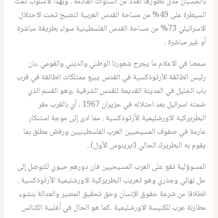
بالحسبان مدى تطورها لعدد من السنوات القادمة . وبهذا الاسلوب تمت
السيطرة على 49% من مساحة القدس العربية لتصبح تحت الاحتلال
الاسرائيلي 73% من مساحة القدس الفلسطينية سواء بطريقة مباشرة
أو غير مباشرة .
سمعنا في الاعلام ما يجرح شعورنا الوطني والديني والقومي ،بان
رئيس الطائفة الأرثوذكسية في القدس يبيع ممتلكات الطائفة في قرب
باب الخليل في المدينة القديمة للقدس الشرقية ،وهو القسم الذي
ضمته اسرائيل بعد احتلاله في حزيران 1967 ، أي بالقرب مقر
البطريركية الاورشليمية الأرثوذكسية . مما ادى إلى موجة استنكار
عارمة في صفوف المسيحيين العرب الفلسطينيين ورفض مطلق بما
يقوم به البطريرك الحالي (ايرينوس الأول) .
المسوؤلية تقع على العرب المسيحيين فان دورهم حيوي للتوصل إلى
حل نهائي وجذري وهو تعريب البطريركية الاورشليمية الأرثوذكسية .
انطلاقا من شرعة حقوق الإنسان وحق تحقيق المصير والعدالة بنشوء
مطارنة عرب للكنيسة الاورشليمية ،كما هو الحال في أغلبية الكنائس