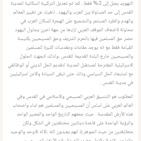
التهويد يصل إلى 2.% فقط . كما تم تعديل التركيبة السكانية للمدينة
القدس إلى حد المساواة بين العرب واليهود . ناهيك عن تغيير المعالم
والهدم والطرد المستمر والتشجيع على الهجرة للسكان العرب في
محاولة لاضعاف الموقف العربي ازاءها من جهة اخرى يحاول اليهود
حصر حق المسلمين فيها بالحرم الشريف وحق المسيحيين بكنيسة
القيامة فقط مع انه يوجد مقامات ومقدسات كثيرة للمسلمين
والمسيحيين خارج البلدة القديمة للقدس ،ولذلك اتجهت الحلول
الاسرائيلية المقترحة لمستقبل المدينة لتقديم الحل الديني أو الوظائفي
مع استبعاد الحل السياسي وذلك حتى تبقى السيادة والامن اسرائيليين
في مدينة القدس .
المطلوب هو التنسيق العربي المسيحي والاسلامي في القدس وفي
العالم العربي على اساس أن المسيحيين والمسلمين هم ابناء واصحاب
هذه الأرض المقدسة . حيث جمعهم التاريخ الواحد والمصير الواحد
والرؤية الواحدة على قاعدة ديانتين مختلفتين في الشكل ولكن
متطابقتين من حيث الجوهر إذ انهم يعبدون الله ،الاله الاوحد والوحيد
والواحد ، لانه لا يكتمل حضور الله والسلام إلاّ بقاء المسيحيين