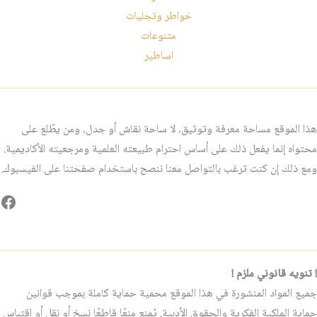
خواطر وتجليات
متنوعات
اساطير
هذا الموقع مساحة معرفة وتوثيق، لا ساحة نقاش أو جدل، ومن يطّلع على
محتواه إنما يفعل ذلك على أساس احترام طبيعته العلمية ومرجعيته الأكاديمية.
ومع ذلك إن كنت ترغب بالتواصل معنا ننصح باستخدام صفحتنا على الفيسبوك.
فيس
! تنويه قانوني ملزم !
جميع المواد المنشورة في هذا الموقع محمية حماية كاملة بموجب قوانين
حماية الملكية الفكرية والحقوق الأدبية. يُمنع منعًا قاطعًا نسخ أو نقل أو اقتباس