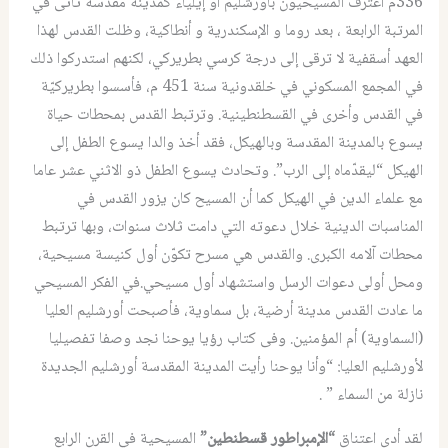
336م اعترف المسيحيون بأورشليم أو إيلياء كمدينة مقدسة تأتى في
المرتبة الرابعة ، بعد روما و الإسكندرية و أنطاكية، وظلت القدس لهذا
العهد أسقفية لا ترقى إلى درجة كرسي بطريركي، لكنهم استدركوا ذلك
في المجمع المسكوني في خلقدونية سنة 451 م، فأسسوا بطريركيّة
في القدس وأخرى في القسطنطينية. وترتبط القدس بمحطات حياة
يسوع بالمدينة المقدسة وبالهيكل، فقد أخذ والدا يسوع الطفل إلى
الهيكل “ليقدّماه إلى الرب”. وتحادث يسوع الطفل ذو الاثني عشر عاما
مع علماء الدين في الهيكل كما أن المسيح كان يزور القدس في
المناسبات الدينية خلال دعوته التي دامت ثلاث سنوات، وبها ترتبط
محطات آلامه الكبرى. والقدس هي مسرح تكوّن أول كنيسة مسيحية،
ومحل أولى دعوات الرسل واستشهاد أول مسيحي.في الفكر المسيحي
ما عادت القدس مدينة أرضية، بل سماوية، فأصبحت أورشليم العليا
(السماوية) أم المؤمنين. وفى كتاب رؤيا يوحنا نجد وصفا تفصيليا
لأورشليم العليا: “وأنا يوحنا رأيت المدينة المقدسة أورشليم الجديدة
نازلة من السماء ” .
لقد أدى اعتناق
“الإمبراطور قسطنطين”
المسيحية في القرن الرابع