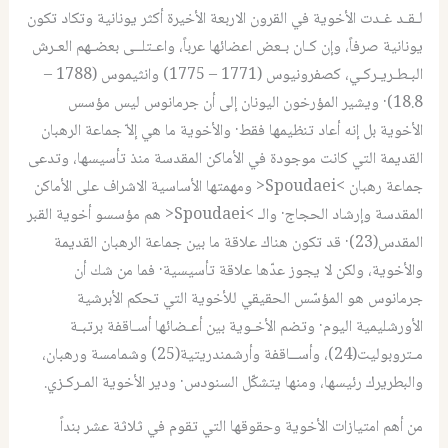
لـقـد غـدت الأخوية في القرون الاربعة الأخيرة أكثر يونانية وتكاد تكون
يونانية صرفاً، وإن كـان بـعض اعضائها عرباً، واعـتلــى بعضـهم العـرش
البـطـريـركـي، كصفرونيوس (1771 – 1775) وانثيموس (1788 –
18.8)· ويشير المؤرخون اليونان إلى أن جرمانوس ليس مؤسس
الأخوية بل إنه أعاد تنظيمها فقط· والأخوية ما هي إلاّ جماعة الرهبان
القديمة التي كانت موجودة في الأماكن المقدسة منذ تأسيسها، وتدعى
جماعة رهبان >Spoudaei< ومهمتها الأساسية الاشراف على الأماكن
المقدسة وإرشاد الحجاج· والـ >Spoudaei< هم مؤسسو أخوية القبر
المقدس(23)· قد تكون هناك علاقة ما بين جماعة الرهبان القديمة
والأخوية، ولكن لا يجوز عدّها علاقة تأسيسية· فما من شك أن
جرمانوس هو المؤسّس الحقيقي للأخوية التي تحكم الأبرشية
الأورشليمية اليوم· وتضم الأخـوية بين أعـضائها أسـاقفة برتبـة
مـتروبوليت(24)، وأســاقفة وأرشمندريتية(25) وشمامسة ورهبان،
والبطريرك رئيسها، ومنها يتشكّل السنودس· ودير الأخوية المـركـزي.
من أهم امتيازات الأخوية وحقوقها التي تقوم في ثلاثة عشر بنداً