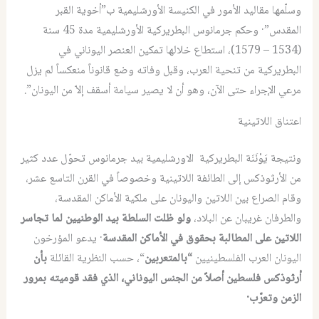
وسلّمها مقاليد الأمور في الكنيسة الأورشليمية ب”أخوية القبر
المقدس”· وحكم جرمانوس البطريركية الأورشليمية مدة 45 سنة
(1534 – 1579)، استطاع خلالها تمكين العنصر اليوناني في
البطريركية من تنحية العرب، وقبل وفاته وضع قانوناً منعكساً لم يزل
مرعي الإجراء حتى الآن، وهو أن لا يصير سيامة أسقف إلاّ من اليونان”.
اعتناق اللاتينية
ونتيجة يَوْنَنَة البطريركية الاورشليمية بيد جرمانوس تحوّل عدد كثير
من الأرثوذكس إلى الطائفة اللاتينية وخصوصاً في القرن التاسع عشر،
وقام الصراع بين اللاتين واليونان على ملكية الأماكن المقدسة،
والطرفان غريبان عن البلاد،
ولو ظلت السلطة بيد الوطنيين لما تجاسر
اللاتين على المطالبة بحقوق في الأماكن المقدسة
· يدعو المؤرخون
اليونان العرب الفلسطينيين
“بالمتعربين
“، حسب النظرية القائلة
بأن
أرثوذكس فلسطين أصلاً من الجنس اليوناني، الذي فقد قوميته بمرور
الزمن وتعرّب·