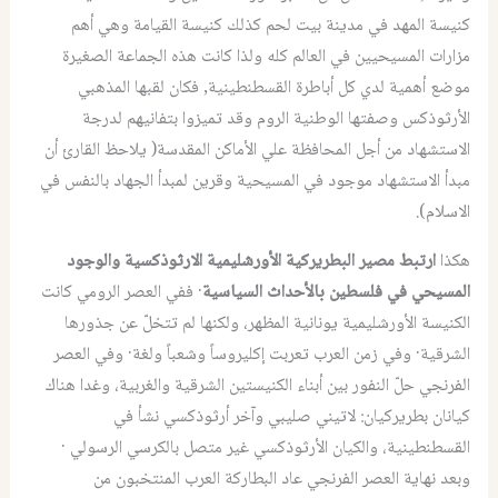
كنيسة المهد في مدينة بيت لحم كذلك كنيسة القيامة وهي أهم
مزارات المسيحيين في العالم كله ولذا كانت هذه الجماعة الصغيرة
موضع أهمية لدي كل أباطرة القسطنطينية‏,‏ فكان لقبها المذهبي
الأرثوذكس وصفتها الوطنية الروم وقد تميزوا بتفانيهم لدرجة
الاستشهاد من أجل المحافظة علي الأماكن المقدسة‏(‏ يلاحظ القارئ أن
مبدأ الاستشهاد موجود في المسيحية وقرين لمبدأ الجهاد بالنفس في
الاسلام‏).‏
هكذا
ارتبط مصير البطريركية الأورشليمية الارثوذكسية والوجود
المسيحي في فلسطين بالأحداث السياسية
· ففي العصر الرومي كانت
الكنيسة الأورشليمية يونانية المظهر، ولكنها لم تتخلّ عن جذورها
الشرقية· وفي زمن العرب تعربت إكليروساً وشعباً ولغة· وفي العصر
الفرنجي حلّ النفور بين أبناء الكنيستين الشرقية والغربية، وغدا هناك
كيانان بطريركيان: لاتيني صليبي وآخر أرثوذكسي نشأ في
القسطنطينية، والكيان الأرثوذكسي غير متصل بالكرسي الرسولي ·
وبعد نهاية العصر الفرنجي عاد البطاركة العرب المنتخبون من