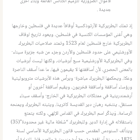
الأموال الضرورية لترميم الكنائس القائمة وبناء أخرى
جديدة .
إذ تملك البطريركية الأرثوذكسية أوقافاً عديدة في فلسطين وخارجها
وهي أغنى المؤسسات الكنسية في فلسطين، ويعود تاريخ اوقاف
البطريركية خارج فلسطين لعام 1523 وتمتد صلاحيات البطريرك
الأورشليمي على حدود فلسطين والأردن وجزء من شبه جزيرة سيناء·
وفي البطريركية الأورشليمية سبع أبرشيات، ولكنها ليست أبرشيات
بالمعنى الحصري، لأن أساقفتها لا يقيمون فيها، ما عدا أسقف الناصرة
وعكا، ويحكمها البطريرك مباشرة· ويرأس هذه الأبرشيات متروبوليتية
ورؤساء أساقفة وأساقفة فخريون، ويقيم أساقفة آخرون أو
أرشمندريتية في ممتلكات البطريركية في الخارج· وأسقف سيناء
مستقل، ينتخبه رهبان دير القديسة كاترينا، ويثبته البطريرك ويمنحه
الرسامة، وَيذكُر اسم البطريرك في القداس الإلهي، ولكنه يتمتع
باستقلاله في إدارة الدير. وللبطريرك “سُلطة مالية غير محدودة”(35)
ويتألف السنودس المقدس حسب قانون البطريركية الأساسي لسنة
1875 من ستة أساقفة وتسعة أرشمندريتية والعدد قابل للزيادة أو