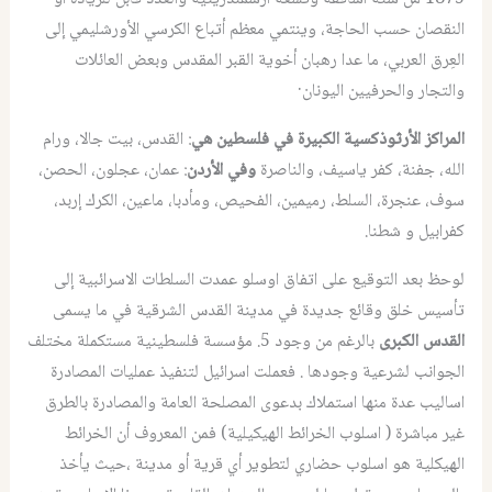
النقصان حسب الحاجة، وينتمي معظم أتباع الكرسي الأورشليمي إلى
العِرق العربي، ما عدا رهبان أخوية القبر المقدس وبعض العائلات
والتجار والحرفيين اليونان·
المراكز الأرثوذكسية الكبيرة في فلسطين هي
: القدس، بيت جالا، ورام
الله، جفنة، كفر ياسيف، والناصرة
وفي الأردن
: عمان، عجلون، الحصن،
سوف، عنجرة، السلط، رميمين، الفحيص، ومأدبا، ماعين، الكرك إربد،
كفرابيل و شطنا.
لوحظ بعد التوقيع على اتفاق اوسلو عمدت السلطات الاسرائبية إلى
تأسيس خلق وقائع جديدة في مدينة القدس الشرقية في ما يسمى
القدس الكبرى
بالرغم من وجود 5. مؤسسة فلسطينية مستكملة مختلف
الجوانب لشرعية وجودها . فعملت اسرائيل لتنفيذ عمليات المصادرة
اساليب عدة منها استملاك بدعوى المصلحة العامة والمصادرة بالطرق
غير مباشرة ( اسلوب الخرائط الهيكيلية) فمن المعروف أن الخرائط
الهيكلية هو اسلوب حضاري لتطوير أي قرية أو مدينة ،حيث يأخذ