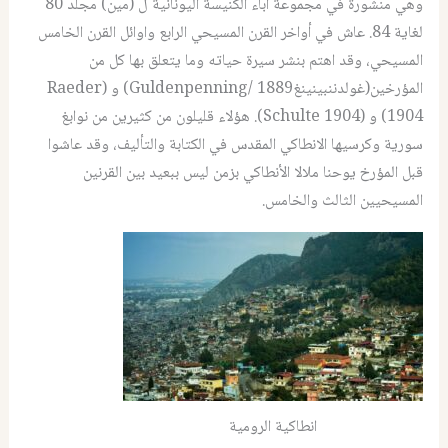
وهي منشورة في مجموعة آباء الكنيسة اليونانية ل (مين) مجلد 80
لغاية 84. عاش في أواخر القرن المسيحي الرابع واوائل القرن الخامس
المسيحي، وقد اهتم بنشر سيرة حياته وما يتعلق بها كل من
المؤرخين(غولدننبينينغGuldenpenning/ 1889) و (Raeder
1904) و (Schulte 1904). هؤلاء قليلون من كثيرين من نوابغ
سورية وكرسيها الانطاكي المقدس في الكتابة والتأليف، وقد عاشوا
قبل المؤرخ يوحنا ملالا الأنطاكي بزمن ليس ببعيد بين القرنين
المسيحيين الثالث والخامس.
انطاكية الرومية