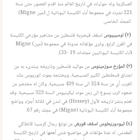
العسكرية وله حوليات في تاريخ العالم منذ اقدم العصور حتى سنة
221 نشرت في مجموعة آباء الكنيسة اليونانية ل (مين Migne)
المجلد الخامس.
(٢) اوسيبيوس
اسقف قيصرية فلسطين من مشاهير مؤرخي الكنيسة
في القرن الرابع، وترى مؤلفاته مدونة في مجموعة (مين) Migne
لأباء الكنيسة اليونانيين مجلدات 19 -33).
(٣) المؤرخ سوزمينوس
من مواليد فلسطين وتاريخه يبتدىء به من
اعتناق قسطنطين الكبير المسيحية، ويختتمه بموت انوريوس ملك
الغرب، أي من سنة 324 الى سنة 439 مسيحية. وكان له مختصر من
صعود الرب يسوع الى زمن موت ليكينيوس السنة 323 مسيحية. وقد
اهتم بنشر تاريخه الأول (Hessey) في لندن في ثلاثة أجزاء وواضع
مجموعة آباء الكنيسة اليونانية (Migne) في مجلد رقم 67.
(٤) ثيودوريطوس اسقف قورش
من نوابغ رجال كرسينا الانطاكي
المقدس، له عدة مؤلفات في مواضيع شتى أهمها في تاريخ الكنيسة