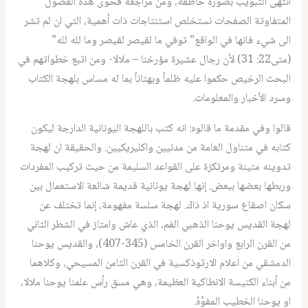
انتهى التبويب بصورة خاطفة، ومن مراجعة فحوى هذه الفصول
المتفاوتة الصفحات نستخلص استنتاجات ذات أهمية، التي ان لم تشر
الى شيء فانها في الواقع” توفي ما لقيصر لقيصر وما لله لله”
(متى22: 31) لأن رجال عشيرة مؤرخنا – ملالا- ومن اتبع خطواتهم في
البحث الرخيص حكموا عليه ظلماً وبهتاناً بما له مساس بلهجة الكتاب
وسرد الأخبار والمعلومات.
قالوا وفي مقدمة ما قالوه: انه كتب باللهجة اليونانية الدارجة ليكون
كتابه في متناول العامة من مدنيين واكليريكيين. والحقيقة ان لهجة
تدوينه متينة ومرتكزة على القواعد السليمة من حيث تركيب المفردات
وربطها بعضها ببعض. إنها لهجة يونانية قديمة شائعة الاستعمال بين
سكان اصقاع سورية اذ ذاك. لهجة سلسة مفهومة، إنما تختلف عن
لهجة القديس يوحنا الذهبي الفم، الذي عاش وامتاز في الشطر الثاني
من القرن الرابع واواخر القرن الخامس (345-407)، والقديس يوحنا
الدمشقي من اعلام الارثوذكسية في القرن الثامن المسيحي، وكلاهما
من أبناء الكنيسة الانطاكية العظيمة، وهي مسق رأس علمنا يوحنا ملالا،
او يوحنا الخطيب المفوَّهْ.