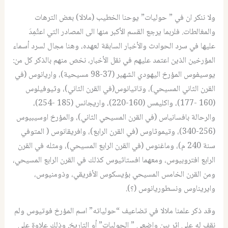
ولا ننكر ان في ” حوليات” يوحنا الخطيب (ملالا) بعض الترهات
والمغالطات. فلربما يرجع القسم الأكبر منها الى المصادر التي اعتُمِدَ
عليها في سرد الحوادث والأخبار السابقة لعهده، وهنا مجال لسرد أسماء
المؤرخين الذين اعتمد عليهم في نقل الأخبار، نخص منهم بالذكر كل من:
يوسيفوس المؤرخ اليهودي الشهير (37-98 مسيحية)، واريانوس (في
القرن الثاني المسيحي)، وتاتيانوس(في القرن الثاني)، وثيوفيلوس
(160 -177)، واكليمس (160-220)، واريجانس (185 -254)،
والرحالة بافسانياس (في القرن المسيحي الثاني)، والمؤرخ اوسيبيوس
(256-340)، وتيموثاوس (في القرن الرابع)، وافريقانوس ( المتوفي
سنة 240 م)، وماغنوس (في القرن الرابع المسيحي)، ومثله في القرن
الرابع افتروبيوس، ومعهما افستاثيوس كذلك في القرن الرابع المسيحي،
ومن القرن الخامس المسيحي بؤيسكوس الأفريقي، وذومنيوس،
وايريناوس ونسطوريانوس (؟).
وقد ذكر علمنا ملالا في تضاعيف “حولياته” اسم المؤرخ فوتيوس ولم
نقف له على اثر بين واضعي ” الحوليات” أو التاريخ. وذلك علاوة على