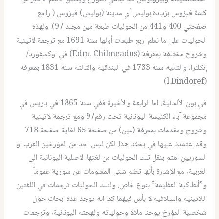
كلمة فيزوس بزيادة بوليس أي مدينة (بوليس) فيزوس ( راجع
صفحتي 400 و441 من الحوليات طبعة مين مجلد 97). ولهذه
الحوليات على ما نعلم اربع طبعات أولها سنة 1691 مع ترجمة لاتينية
وشروح مختلفة بمعرفة (Edm. Chilmeadus) في اوكسفورد/
إنكلترا، والثانية سنة 1733 في البندقية والثالثة سنة 1831 بمعرفة
(l.Dindoref)
في بون الألمانية، اما الرابعة والأخيرة ففي سنة 1865 في باريس في
مجموعة آباء الكنيسة اليونانية تحت رقم97 ومع ترجمة لاتينية
وشروح ومقدمات بمعرفة (مين) من صفحة 65 لغاية صفحة 718
وقد اعتمدنا عليها في بحثنا هذا. لكن ليس احد من المؤرخين العرب او
السوريين اهتم بنقل تلك الحوليات من لغتها الاصلية اليونانية الى
العربية، مع الإشارة بأنها تضم شتى المعلومات عن سورية عموماً
و”أنطاكية العظيمة” بنوع خاص. ولتلك الحوليات ترجمات في اللغتين
اللاتينية والسلافية لا بأس فيهما كما انه توجد عدة ابحاث حول
شخصية المؤرخ يوحنا ملالا وحولياته ولهجته اليونانية، وترجمات