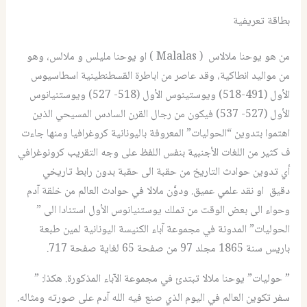
بطاقة تعريفية
من هو يوحنا ملالاس ( Malalas ) او يوحنا مليلس و ملالس، وهو
من مواليد انطاكية، وقد عاصر من اباطرة القسطنطينية اسطاسيوس
الأول (491-518) ويوستينوس الأول (518- 527) ويوستنيانوس
الأول (527- 537) فيكون من رجال القرن السادس المسيحي الذين
اهتموا بتدوين “الحوليات” المعروفة باليونانية كروغرافيا ومنها جاءت
ف كثير من اللغات الأجنبية بنفس اللفظ على وجه التقريب كرونوغرافي
أي تدوين حوادث التاريخ من حقبة الى حقبة بدون رابط تاريخي
دقيق او نقد علمي عميق. ودوَّن ملالا في حوادث العالم من خلقة آدم
وحواء الى بعض الوقت من تملك يوستنيانوس الأول استنادا الى ”
الحوليات” المدونة في مجموعة آباء الكنيسة اليونانية لمين طبعة
باريس سنة 1865 مجلد 97 من صفحة 65 لغاية صفحة 717.
” حوليات” يوحنا ملالا تبتدئ في مجموعة الآباء المذكورة. هكذا: ”
سفر تكوين العالم في اليوم الذي صنع فيه الله آدم على صورته ومثاله.