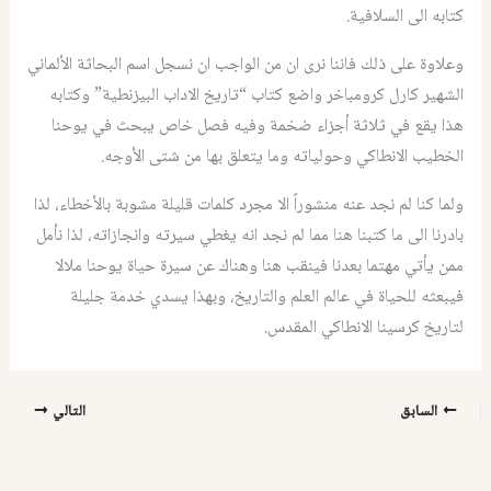
كتابه الى السلافية.
وعلاوة على ذلك فاننا نرى ان من الواجب ان نسجل اسم البحاثة الألماني
الشهير كارل كرومباخر واضع كتاب “تاريخ الاداب البيزنطية” وكتابه
هذا يقع في ثلاثة أجزاء ضخمة وفيه فصل خاص يبحث في يوحنا
الخطيب الانطاكي وحولياته وما يتعلق بها من شتى الأوجه.
ولما كنا لم نجد عنه منشوراً الا مجرد كلمات قليلة مشوبة بالأخطاء، لذا
بادرنا الى ما كتبنا هنا مما لم نجد انه يغطي سيرته وانجازاته، لذا نأمل
ممن يأتي مهتما بعدنا فينقب هنا وهناك عن سيرة حياة يوحنا ملالا
فيبعثه للحياة في عالم العلم والتاريخ، وبهذا يسدي خدمة جليلة
لتاريخ كرسينا الانطاكي المقدس.
السابق
التالي