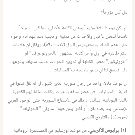
هل كان مؤرخاً؟
لم يكن يوحنا ملالا مؤرخاً بمعنى الكلمة الأصلي، انما كان مسجلاً أو
ناسخاً لبعض الأخبار والأحداث من مدنية او دينية منذ عهد آدم وحواء
حتى عصر الملك يوستنيانوس الأول (٥٢٧ – ٥٦٥)، ويقال ان علامات
البتر ظاهرة في اول وآخر كتابه المشهور “بالخرونوغرافيا” او
“خرونيكون” بمعنى الكتابة أو تدوين الحوادث حسب سنوات وقوعها،
ولذا فيحق لنا ان ندعو تاريخه ب”الحوليات”.
ان يوحنا ملالا، واحد من رجال سورية الذين كتبوا، ان لم نقل نبغوا في
كتابة ” الحوليات” في عصر سبقه بسنوات وكانت مخلفاتهم الكتابية
باللغة اليونانية السائدة اذ ذاك في الأصقاع السورية حتى الوجود العربي
الإسلامي وما بعده بقرن أو أكثر. ومن هؤلاء مدوني ” الحوليات”
(خرونيكا) والتاريخ الكنسي
(١) يوليوس الأفريقي
، من مواليد اورشليم في المستعمرة الرومانية