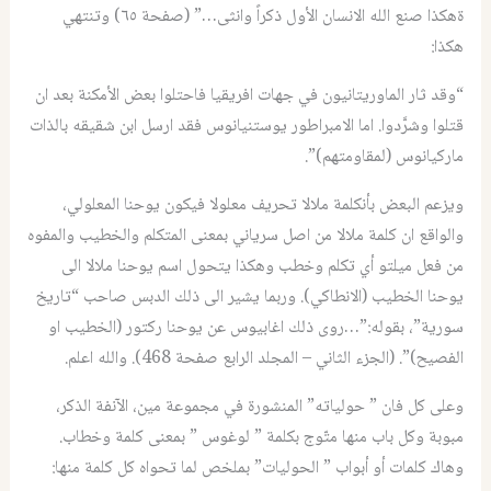
ةهكذا صنع الله الانسان الأول ذكراً وانثى…” (صفحة ٦٥) وتنتهي
هكذا:
“وقد ثار الماوريتانيون في جهات افريقيا فاحتلوا بعض الأمكنة بعد ان
قتلوا وشرَّدوا. اما الامبراطور يوستنيانوس فقد ارسل ابن شقيقه بالذات
ماركيانوس (لمقاومتهم)”.
ويزعم البعض بأنكلمة ملالا تحريف معلولا فيكون يوحنا المعلولي،
والواقع ان كلمة ملالا من اصل سرياني بمعنى المتكلم والخطيب والمفوه
من فعل ميلتو أي تكلم وخطب وهكذا يتحول اسم يوحنا ملالا الى
يوحنا الخطيب (الانطاكي). وربما يشير الى ذلك الدبس صاحب “تاريخ
سورية”، بقوله:”…روى ذلك اغابيوس عن يوحنا ركتور (الخطيب او
الفصيح)”. (الجزء الثاني – المجلد الرابع صفحة 468). والله اعلم.
وعلى كل فان ” حولياته” المنشورة في مجموعة مين، الآنفة الذكر،
مبوبة وكل باب منها متّوج بكلمة ” لوغوس ” بمعنى كلمة وخطاب.
وهاك كلمات أو أبواب ” الحوليات” بملخص لما تحواه كل كلمة منها: