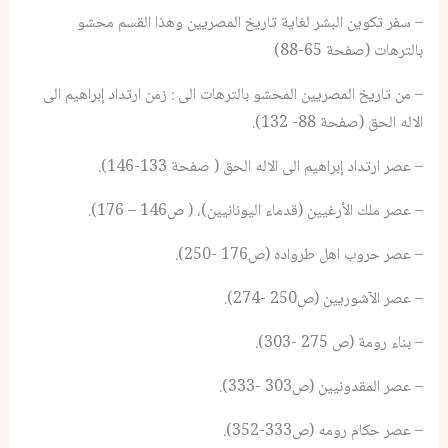
– سفر تكوين البشر لغاية تاريخ المصريين وهذا القسم محشو
بالترهات (صفحة 65-88)
– من تاريخ المصريين المحشو بالترهات الى : زمن ارتداد إبراهيم الى
الاله الحق (صفحة 88- 132).
– عصر ارتداد إبراهيم الى الاله الحق ( صفحة 133-146).
– عصر ملك الأرغيين (قدماء اليونانيين)، ( ص146 – 176).
– عصر حروب اهل طرواده (ص176 -250).
– عصر الآشوريين (ص250 -274).
– بناء رومة (ص 275 -303).
– عصر المقدونيين (ص303 -333).
– عصر حكام رومه (ص333-352).