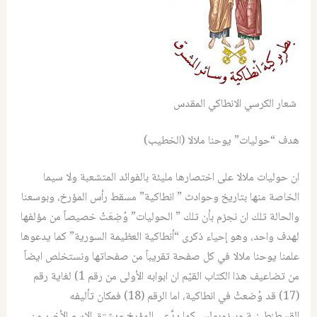
شعار الكرسي الانطاكي المقدس
هدف “حوليات” يوحنا ملالا (الخطيب)
ان حوليات ملالا على اختصارها مليئة بالفوائد المتشعبة ولا سيما
الخاصة منها بتاريخ وحوادث ” انطاكية” مسقط رأس المؤرخ، وبوسعنا
والحالة تلك ان نجزم بأن تلك ” الحوليات” وُضِعَتْ خصيصاً من مؤلفها
لهدف واحد، وهو إحياء ذكرى “أنطاكية العظيمة السورية” كما يدعوها
علمنا يوحنا ملالا في كل صفحة تقريباً من صفحاتها ونستخلص ايضاً
من تضاعيف هذا الكتاب القيّم ان ابوابه الأولى من رقم 1) لغاية رقم
(17) قد وُضعتْ في انطاكية، اما الرقم (18) فمكان تأليفه
القسطنطينية وبيزوبولس كما يدَّعي المؤرخ ويشتق الاسم الأخير من