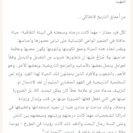
تمهيد
من أعماق التاريخ الانطاكي…
لكل فرد ممتاز – مهما كانت درجته وسمعته في البيئة الثقافية- حياة
حافلة في الضمير الواعي للإنسانية على تباين عصورها واجناسها.
وبقدر تعدّد هذه الحياة وعمق تكوينها وتلوينها يكون خصبها وعظمة
صاحبها. ولا جُناحْ عليها ان تتعاورها ضروب من التعديل والتبديل وفقاً
لعوامل يتصل بعضها بالأسانيد والمراجع التاريخية، وبعضها الآخر ـ وهو
الأهم ـ بالشعوب والأفراد الذين يتمثلون تلك الحياة لهذا الفرد. وإنه لمن
السطحية التاريخية في الفهم الحضاري السليم أن نعد الانتحال او
التزييف مدعاة حذر او علامة خطأ كان يمكن تجنبه. كلا، بل الضرورة
عينها هي التي تفعل فعلها الضرورة عينها من قلب وإبدال وزيادة
وحذف، وتلك مباحث او مبادئ علينا ان نجيد استخدامها وتطبيقها في
ادراكنا للشخصيات مهما كانت درجتهم ورتبتهم وسمعتهم بين الناس
وعلى السنة رجال البحث والنقد. تلك كانت رؤيتنا في المؤرخ – يوحنا
ملالا – ومن سبقه او خلفه في تدوين “الحوليات”