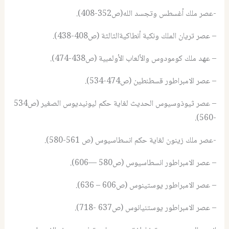
-عصر ملك أغسطس وتجسد الله(ص352-408).
– عصر تريان الملك ونكبة أنطاكيةالثالثة (ص408-438).
– عهد ملك كومودوس والألعاب الأولمبية (ص438-474).
– عصر الامبراطور قسطنطين (ص474-534).
– عصر ثيوذوسيوس الحديث لغاية حكم ليونيديوس الصغير (ص534
-560).
-عصر ملك زينون لغاية حكم انسطاسيوس (ص 561-580).
– عصر الامبراطور انسطاسيوس (ص580 —606).
– عصر الامبراطور يوستينوس (ص606 – 636).
– عصر الامبراطور يوستنيانوس (ص637 -718).