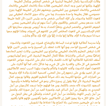
وقالت الإسكندرية بكمال الطبيعة البشرية في شخص المخلص وبكمال الطبيعة
الإلهية، ولكنها لم تعين وجه اتحاد الطبيعتين، فقالت مثلًا بالاتحاد الطبيعي والاتحاد
الشخصي والاتحاد الجوهري بين الطبيعتين، وبعضهم نظر إلى الطبيعة الإلهية بنوع
خصوصي، فقال بطبيعة واحدة متجسدة، وما عني بذلك سوى الاتحاد الحقيقي بين
لاهوت الكلمة وناسوته، وأن الإله المتأنس شخص واحد وليس اثنين؛ لأن كلمة طبيعة
كانت عندهم بمعنى الشخص والأقنوم، ولكن أحدًا منهم لم ينكر الطبيعتين بمعنى
الجوهر اللاهوتي والعنصر البشري، ونظرًا لامتداد بدعة آريوس ووجوب محاربتها كان
كلام الإسكندريين في لاهوت المخلص أكثر من كلامهم في ناسوته، وهكذا فإنهم سموا
سيدتنا مريم والدة الإله، وقالوا إنها ولدت إلهًا وإن الإله وُلِد وتألَّم وصُلِب.
وأما مدرسة أنطاكية فإنها توخت البساطة والإيضاح، فميزت بين اللاهوت والناسوت
في شخص المسيح الواحد، ومع أنها كانت تعتقد بأن المسيح واحد وليس اثنين، فإنها
كانت ترفض التعليم بالاتحاد الطبيعي وبالمزاج بين الطبيعتين، وكانت تعتبر اتحادهما
إضافيًّا بمعنى السكنى والارتباط حفظًا لكمال الطبيعة البشرية، التي زعم أبوليناريوس
أسقف اللاذقية الأنطاكية أنها كانت ناقصة، وكانت تنكر على الناسوت خواص اللاهوت
كالحضور في كل مكان، والقدرة على كل شيء، وما شاكَلَ ذلك، كما أنها أنكرت على
اللاهوت أهواء الناسوت وآلامه كالولودة والتألم والموت؛ ولهذا السبب ابتعد الأنطاكيون
عن كل تعبير يؤدي على زعمهم إلى مثل المعنى، كتسمية العذراء والدة الإله وغيرها
من العبارات التي عيَّنتها الكنيسة بعد ذلك صيانةً للتعليم القويم. وقالوا بوجوب كمال
الطبيعة البشرية؛ لأن لوقا يقول إن يسوع «كان ينمو في الحكمة والقامة.» وأوجبوا
السجود للناسوت؛ لأنه متحد بالكلمة، ومن هنا قولهم: «إنما نسجد للأرجوان من أجل
المتردي به، وللهيكل من أجل الساكن فيه، ولصورة العبد من أجل صورة الله، وللحمل
من أجل رئيس الكهنة، وللمُتَّخذ من أجل الذي اتخذه، وللمكوَّن في بطن البتول من
أجل خالق الكل.» ولا يجوز القول إن الأنطاكيين علموا بأقنومين، فإنهم قالوا بأقنوم
واحد ذي طبيعتين متحدتين، بلا انمزاج ولا اختلاط ولا تشويش.