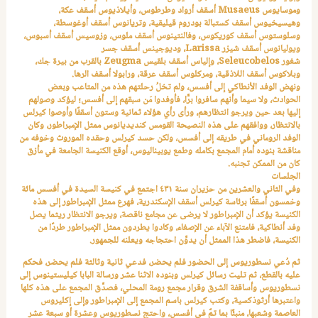
وموسايوس
Musaeus
أسقف أرواد وطرطوس، وأيلاذيوس أسقف عكة،
وهيسيخيوس أسقف كستبالة بودروم قيليقية، وتريانوس أسقف أوغوسطة،
وسلوستوس أسقف كوريكوس، وفالنتينوس أسقف ملوس، وزوسيس أسقف أسبوس،
ويوليانوس أسقف شيزر
Larissa
، وديوجينس أسقف جسر
شغور
Seleucobelos
، وإلياس أسقف بلقيس
Zeugma
بالقرب من بيرة جك،
وبلاكوس أسقف اللاذقية، ومركلوس أسقف عرقة، ورابولا أسقف الرها.
ونهض الوفد الأنطاكي إلى أفسس، ولم تخلُ رحلتهم هذه من المتاعب وبعض
الحوادث، ولا سيما وأنهم سافروا برًّا، فأوفدوا مَن سبقهم إلى أفسس؛ ليؤكد وصولهم
إليها بعد حين ويرجو انتظارهم، ورأى رأي هؤلاء ثمانية وستون أسقفًا وأوصوا كيرلس
بالانتظار، ووافقهم على هذه النصيحة القومس كنديديانوس ممثل الإمبراطور، وكان
الوفد الروماني في طريقه إلى أفسس، ولكن حسد كيرلس وحقده الموروث وخوفه من
مناقشة بنوده أمام المجمع بكامله وطمع يوبيناليوس، أوقع الكنيسة الجامعة في مأزق
كان من الممكن تجنبه.
الجلسات
وفي الثاني والعشرين من حزيران سنة ٤٣١ اجتمع في كنيسة السيدة في أفسس مائة
وخمسون أسقفًا برئاسة كيرلس أسقف الإسكندرية، فهرع ممثل الإمبراطور إلى هذه
الكنيسة يؤكد أن الإمبراطور لا يرضى عن مجامع ناقصة، ويرجو الانتظار ريثما يصل
وفد أنطاكية، فامتنع الآباء عن الإصغاء، وكادوا يطردون ممثل الإمبراطور طردًا من
الكنيسة، فاضطر هذا الممثل أن يدوِّن احتجاجه ويعلنه للجمهور.
ثم دُعي نسطوريوس إلى الحضور فلم يحضر، فدعي ثانية وثالثة فلم يحضر، فحكم
عليه بالقطع، ثم تليت رسائل كيرلس وبنوده الاثنا عشر ورسالة البابا كيليستينوس إلى
نسطوريوس وأساقفة الشرق وقرار مجمع رومة المحلي، فصدَّق المجمع على هذه كلها
واعتبرها أرثوذكسية، وكتب كيرلس باسم المجمع إلى الإمبراطور وإلى إكليروس
العاصمة وشعبها، منبئًا بما تمَّ في أفسس، واحتج نسطوريوس وعشرة أو سبعة عشر