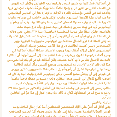
في أنطاكية، فتشاغلوا عن شئون قبرص وتركوها رهن الطوارق، وقيَّضَ الله لقبرص
في النصف الثاني من القرن الرابع راعيًا صالحًا عالمًا وَرِعًا، فوحَّدَ صفوف المؤمنين فيها
وزادهم ثقة في النفس وإحساسًا بالعزة والكرامة، والإشارة هنا إلى القديس أبيفانيوس
صاحب كتاب علبة الأدوية البيناريون، وكتاب الإنكيروتس «الثابت في مرساه»، وكتاب
الأدوية ضد البدع، وفيه محاولة لدحض ثمانين بدعة وهرطقة. وقد يفيد أن يعلم أن
أبيفانيوس وُلِد في بيت جبرين وتنسك في بيت صدوق، وأنه ذاع صيت علمه
وقداسته؛ فعُيِّن أسقفًا على مدينة قسطنسية (سلامينة) سنة ٣٦٧، وبقي حتى وفاته
في السنة ٤٠٣، والواقع أن احترام أبيفانيوس أدى إلى ممارسة الاستقلال قبل الاعتراف
به. وفي السنة ٤١٥ نرى الجدال محتدمًا بين تروئيلوس متروبوليت الجزيرة وبين
ألكسندروس رئيس كنيسة أنطاكية، ونرى هذا الأخير يستعين بزميله الروماني
أنوشنتيوس الأول، فيؤكد أسقف رومة وجوب الاعتراف بسلطة أسقف أنطاكية في
جميع أنحاء ذيقوسية الشرق، ويضيف أن هذا التقدم عائد إلى أمرين: أولهما أن أنطاكية
كانت مقر الرسول بطرس وأنها كانت عظيمة، ولكن أساقفة قبرص لم يكترثوا بشيء من
هذا كله، فلما كان ما كان من أمر نسطوريوس ومجمع أفسس، سأل أسقف أنطاكية
يوحنا والي ذيقوسية الشرق أن يأمر بتأجيل انتخاب خلف للمتروبوليت ثيودوروس
في قبرص إلى أن يرفضَّ مجمع أفسس، ولكن رجينيوس المتروبوليت الجديد كان قد
انتخب فأقلع للحال إلى أفسس ومعه أسقفان، وبات رجينيوس ينتظر فرصةً مناسبةً
لإثارة قضيته، فلما توترت العلاقات بين يوحنا وكيرلس تقدَّمَ متروبوليت قبرص
بطلب رسمي إلى المجمع في جلسته السابعة في الحادي والثلاثين من تموز سنة ٤٣١
يرجو به منح قبرص استقلالها، فكان له ذلك، ولا يجوز القول إن هذا تمَّ في الثلاثين
من آب.
بيان إمبراطوري
وفي أوائل آب أطلَّ على الآباء المجتمعين المختلفين أحدُ كبار رجال البلاط يوحنا
قومس العطايا المقدسة وبيده براءة إمبراطورية، ولدى وصوله أمَرَ الحزبين المتنافرين
أن يجتمعا في مكان واحد، ثم قرأ عليهم البراءة، وفيها خلع نسطوريوس وكيرلس