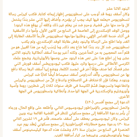
البنود الاثنا عشر
وكان أسقف رومة قد أوجب على نسطوريوس إظهار إيمانه كتابة، فكتب كيرلس رسالة
لنسطوريوس «يعلمه فيها كيف يجب أن يؤمن»، وأضاف إليها اثني عشر بندًا يشتمل
كل واحد منها على قضية، وحرم ضد مَن يعلم غير ذلك وكلفه أن يوقع هذه البنود!
ووصل الوفد الإسكندري إلى العاصمة في السابع من كانون الأول، وأموا دار الأسقفية
في أثناء خدمة القداس الإلهي، وطلبوا مواجهة نسطوريوس فأرجأ الأسقف المقابلة إلى
الغد، ولما اطلع على الرسالة والبنود رفض مقابلة الوفد الإسكندري، ولم يكتب
نسطوريوس ضد كل بند بندًا كما شاع بعد ذلك، وما يُنسَب إليه من هذا القبيل هو من
قلم أحد المعجبين به من المتأخرين، ولكنه أخبر يوحنا أسقف أنطاكية بالبنود الاثني
عشر، وما إن اطلع هذا على نص هذه البنود حتى وصمها بالأبولينارية، وشجع علماء
الكرسي الأنطاكي على درسها والرد عليها، فكتب ثيودوريطس أسقف قورش اثني
عشر فصلًا، كما صنف مؤلفًا آخر في تجسد الكلمة، ووضع إيبا أسقف الرها رسالة دافع
بها عن نسطوريوس، وألَّف أندراوس أسقف سميساط أيضًا كتابًا ضد كيرلس
وبنوده. وهكذا فإن الاختلاف في الاصطلاح واندفاع كلٍّ من نسطوريوس وكيرلس
وانتفاخهما وتسرعهما، قسَّمَ الكنيسة في ظرف سنوات ثلاث إلى شطرين: رومة وآسية
وأوروشليم والإسكندرية في الجهة الواحدة، وأنطاكية ونسطوريوس في الجهة
الأخرى.
الدعوة إلى مجمع أفسس (٤٣٠)
واتصل نسطوريوس بالإمبراطور ثيودوسيوس الثاني، وأطلعه على واقع الحال، ورجاه
أن يأمر بدعوة الأساقفة إلى مجمع مسكوني للنظر في القضية القائمة بينه وبين
كيرلس، وكان ثيودوسيوس يعطف على أسقف عاصمته، فأمر في ١٩ تشرين الثاني
سنة ٤٣٠ بدعوة جميع «مطارنة» الإمبراطورية إلى مجمع مسكوني يُعقَد يوم عيد
العنصرة في السابع من حزيران سنة ٤٣١، وشملت هذه الدعوة كيليستينوس أسقف
رومة وأوغوسطينوس وغيرهما من كبار أساقفة الغرب.