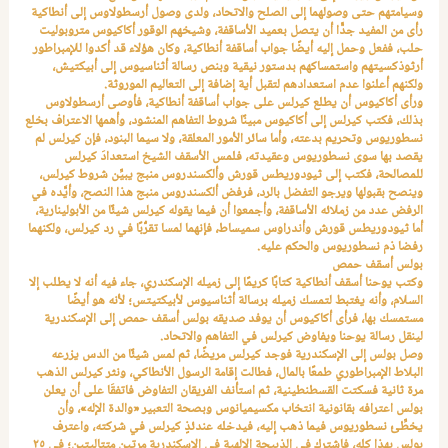
وسيامتهم حتى وصولهما إلى الصلح والاتحاد، ولدى وصول أرسطولاوس إلى أنطاكية
رأى من المفيد جدًّا أن يتصل بعميد الأساقفة، وشيخهم الوقور أكاكيوس متروبوليت
حلب، ففعل وحمل إليه أيضًا جواب أساقفة أنطاكية، وكان هؤلاء قد أكدوا للإمبراطور
أرثوذكسيتهم واستمساكهم بدستور نيقية وبنص رسالة أثناسيوس إلى أبيكتيش،
ولكنهم أعلنوا عدم استعدادهم لتقبل أية إضافة إلى التعاليم الموروثة.
ورأى أكاكيوس أن يطلع كيرلس على جواب أساقفة أنطاكية، فأوصى أرسطولاوس
بذلك، فكتب كيرلس إلى أكاكيوس مبينًا شروط التفاهم المنشود، وأهمها الاعتراف بخلع
نسطوريوس وتحريم بدعته، وأما سائر الأمور المعلقة، ولا سيما البنود، فإن كيرلس لم
يقصد بها سوى نسطوريوس وعقيدته، فلمس الأسقف الشيخ استعدادَ كيرلس
للمصالحة، فكتب إلى ثيودوريطس قورش وألكسندروس منبج يبيِّن شروط كيرلس،
وينصح بقبولها ويرجو التفضل بالرد، فرفض ألكسندروس منبج هذا النصح، وأيَّده في
الرفض عدد من زملائه الأساقفة، وأجمعوا أن فيما يقوله كيرلس شيئًا من الأبولينارية،
أما ثيودوريطس قورش وأندراوس سميساط، فإنهما لمسا تقرُّبًا في رد كيرلس، ولكنهما
رفضا ذم نسطوريوس والحكم عليه.
بولس أسقف حمص
وكتب يوحنا أسقف أنطاكية كتابًا كريمًا إلى زميله الإسكندري، جاء فيه أنه لا يطلب إلا
السلام، وأنه يغتبط لتمسك زميله برسالة أثناسيوس لأبيكتيتس؛ لأنه هو أيضًا
مستمسك بها، فرأى أكاكيوس أن يوفد صديقه بولس أسقف حمص إلى الإسكندرية
لينقل رسالة يوحنا ويفاوض كيرلس في التفاهم والاتحاد.
وصل بولس إلى الإسكندرية فوجد كيرلس مريضًا، ثم لمس شيئًا من الدس يزرعه
البلاط الإمبراطوري طمعًا بالمال، فطالت إقامة الرسول الأنطاكي، ونثر كيرلس الذهب
مرة ثانية فسكتت القسطنطينية، ثم استأنف الفريقان التفاوض فاتفقَا على أن يعلن
بولس اعترافه بقانونية انتخاب مكسيميانوس وبصحة التعبير «والدة الإله»، وأن
يخطِّئ نسطوريوس فيما ذهب إليه، فيدخله عندئذٍ كيرلس في شركته، واعترف
بولس بهذا كله، فاشترك في الذبيحة الإلهية في الإسكندرية مرتين متتاليتين؛ في ٢٥