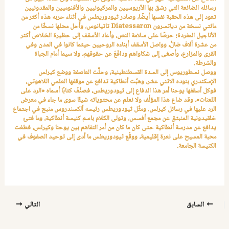
رسائله الضائعة التي رشق بها الآريوسيين والمركيونيين والأفنوميين والمقدونيين
تعود إلى هذه الحقبة نفسها أيضًا، وصادر ثيودوريطس في أثناء حربه هذه أكثر من
مائتي نسخة من دياتسرون
Diatessaron
تاتيانوس، وأحل محلها نسخًا من
الأناجيل المفردة؛ حرصًا على سلامة النص، وأعاد الأسقف إلى حظيرة الخلاص أكثر
من عشرة آلاف ضالٍّ، وواصل الأسقف أبناءه الروحيين حيثما كانوا في المدن وفي
القرى والمزارع، وأصغى إلى شكاواهم ودافَعَ عن حقوقهم، ولا سيما أمام الجباة
والشرطة.
ووصل نسطوريوس إلى السدة القسطنطينية، وحلَّت العاصفة ووضع كيرلس
الإسكندري بنوده الاثني عشر، وهبَّت أنطاكية تدافع عن موقفها العلمي اللاهوتي،
فوكل أسقفها يوحنا أمر هذا الدفاع إلى ثيودوريطس، فصنَّفَ كتابًا أسماه «الرد على
اللعنات»، وقد ضاع هذا المؤلَّف ولا نعلم عن محتوياته شيئًا سوى ما جاء في معرض
الرد عليها في رسائل كيرلس. ومثَّل ثيودوريطس رئيسه ألكسندروس منبج في اجتماع
خلقيدونية المنبثق عن مجمع أفسس، وتولى الكلام باسم كنيسة أنطاكية، وما فتئ
يدافع عن مدرسة أنطاكية حتى كان ما كان من أمر التفاهم بين يوحنا وكيرلس، فطغت
محبة المسيح على نعرة إقليمية، ووقَّع ثيودوريطس ما أدى إلى توحيد الصفوف في
الكنيسة الجامعة.
السابق
التالي