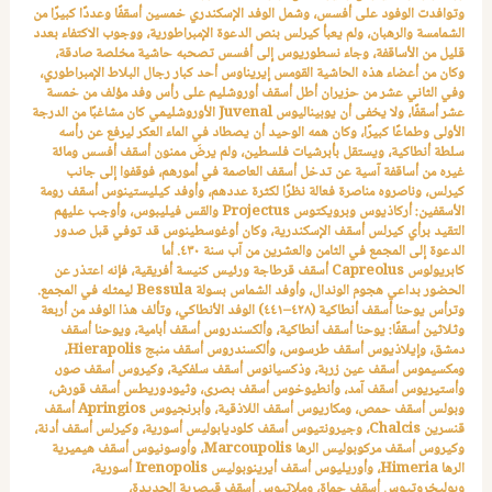
وتوافدت الوفود على أفسس، وشمل الوفد الإسكندري خمسين أسقفًا وعددًا كبيرًا من
الشمامسة والرهبان، ولم يعبأ كيرلس بنص الدعوة الإمبراطورية، ووجوب الاكتفاء بعدد
قليل من الأساقفة، وجاء نسطوريوس إلى أفسس تصحبه حاشية مخلصة صادقة،
وكان من أعضاء هذه الحاشية القومس إيريناوس أحد كبار رجال البلاط الإمبراطوري،
وفي الثاني عشر من حزيران أطل أسقف أوروشليم على رأس وفد مؤلف من خمسة
عشر أسقفًا، ولا يخفى أن يوبيناليوس
Juvenal
الأوروشليمي كان مشاغبًا من الدرجة
الأولى وطماعًا كبيرًا، وكان همه الوحيد أن يصطاد في الماء العكر ليرفع عن رأسه
سلطة أنطاكية، ويستقل بأبرشيات فلسطين، ولم يرضَ ممنون أسقف أفسس ومائة
غيره من أساقفة آسية عن تدخل أسقف العاصمة في أمورهم، فوقفوا إلى جانب
كيرلس، وناصروه مناصرة فعالة نظرًا لكثرة عددهم، وأوفد كيليستينوس أسقف رومة
الأسقفين: أركاذيوس وبرويكتوس
Projectus
والقس فيليبوس، وأوجب عليهم
التقيد برأي كيرلس أسقف الإسكندرية، وكان أوغوسطينوس قد توفي قبل صدور
الدعوة إلى المجمع في الثامن والعشرين من آب سنة ٤٣٠. أما
كابريولوس
Capreolus
أسقف قرطاجة ورئيس كنيسة أفريقية، فإنه اعتذر عن
الحضور بداعي هجوم الوندال، وأوفد الشماس بسولة
Bessula
ليمثله في المجمع.
وترأس يوحنا أسقف أنطاكية (٤٢٨–٤٤١) الوفد الأنطاكي، وتألف هذا الوفد من أربعة
وثلاثين أسقفًا: يوحنا أسقف أنطاكية، وألكسندروس أسقف أبامية، ويوحنا أسقف
دمشق، وإيلاذيوس أسقف طرسوس، وألكسندروس أسقف منبج
Hierapolis
،
ومكسيموس أسقف عين زربة، وذكسيانوس أسقف سلفكية، وكيروس أسقف صور،
وأستيريوس أسقف آمد، وأنطيوخوس أسقف بصرى، وثيودوريطس أسقف قورش،
وبولس أسقف حمص، ومكاريوس أسقف اللاذقية، وأبرنجيوس
Apringios
أسقف
قنسرين
Chalcis
، وجيرونتيوس أسقف كلوديابوليس أسورية، وكيرلس أسقف أدنة،
وكيروس أسقف مركوبوليس الرها
Marcoupolis
، وأوسونيوس أسقف هيميرية
الرها
Himeria
، وأوريليوس أسقف أيرينوبوليس
Irenopolis
أسورية،
وبوليخروتيوس أسقف حماة، وملاتيوس أسقف قيصرية الجديدة،