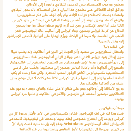
وممنون ووجوب الاستمساك بنص الدستور النيقاوي والعودة إلى الأوطان.
ووافق الوفد الأنطاكي على مضمون هذا البيان، وأعلن استمساكه بالدستور النيقاوي
واعتقاده بصحة الاصطلاح «والدة الإله»، ولم يأتِ الوفد على ذكر نسطوريوس؛
والواقع أنه منذ وصول الوفد إلى أفسس ونقطة الدائرة في البحث هي بنود كيرلس
الاثنا عشر، أما الوفد الإسكندري ومن شد أزره فإنهم صعقوا صعقًا، وراحوا يسعون
للدفاع عن كرامة كيرلس وممنون، وعاد كيرلس إلى أساليب خاله ثيوفيلوس فنثر
الذهب في العاصمة، ولا سيما في البلاط، ووزَّع الهدايا على أنواعها، فأصغى الإمبراطور
إليه وقال بالتسوية.
في خلقيدونية
واستقال نسطوريوس من منصبه وآثر العودة إلى الدير في أنطاكية، ولم يطلب شيئًا
سوى إبطال بنود كيرلس الاثني عشر، ووافق الوالي أنطيوخوس فعاد نسطوريوس
إلى دير أفبريبيوس، ودعا الإمبراطور ممثلين عن الحزبين المختلفين إلى خلقيدونية،
واستمع إلى أقوالهما وأمر بإعادة كيرلس وممنون إلى منصبَيْهما، ونصَّب على كرسي
القسطنطينية مكسيميانوس الكاهن الوقور المحب المحترم، ولكن هذا وحده لم يكفِ
لإعادة السلم والوئام إلى الصفوف، فبنود كيرلس الاثنا عشر كانت لا تزال موضع جدل
عنيف بين أنطاكية والإسكندرية.
ورجع الأساقفة إلى أوطانهم وهم على شقاق لا على سلام واتفاق، وبعد رجوعهم عقد
الأنطاكيون مجمعين أحدهما في طرسوس والآخر في أنطاكية، وأعادوا حرم كيرلس
وبنوده.
مهمة أرسطولاوس
فساء هذا كله في نظر الإمبراطور، فشاور مكسيميانوس في الأمر، فأشار بدعوة كل من
كيرلس ويوحنا إلى اجتماع خصوصي يُعقَد بينهما وحدهما في نيقوميذية، فاستدعى
الإمبراطور القائد أرسطولاوس
Aristolaus
ودفع إليه بإرادة سنية قضت بقيام كلٍّ
من كيرلس ويوحنا إلى نيقوميذية لأجل التفاهم، وبامتناعهما عن خلع الأساقفة