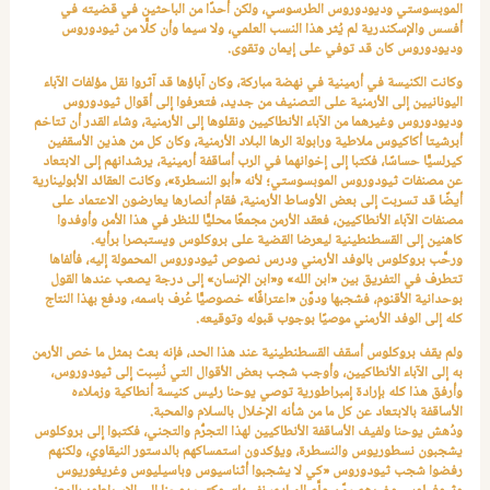
الموبسوستي وديودوروس الطرسوسي، ولكن أحدًا من الباحثين في قضيته في
أفسس والإسكندرية لم يُثر هذا النسب العلمي، ولا سيما وأن كلًّا من ثيودوروس
وديودوروس كان قد توفي على إيمان وتقوى.
وكانت الكنيسة في أرمينية في نهضة مباركة، وكان آباؤها قد آثروا نقل مؤلفات الآباء
اليونانيين إلى الأرمنية على التصنيف من جديد، فتعرفوا إلى أقوال ثيودوروس
وديودوروس وغيرهما من الآباء الأنطاكيين ونقلوها إلى الأرمنية، وشاء القدر أن تتاخم
أبرشيتا أكاكيوس ملاطية ورابولة الرها البلاد الأرمنية، وكان كل من هذين الأسقفين
كيرلسيًّا حساسًا، فكتبا إلى إخوانهما في الرب أساقفة أرمينية، يرشدانهم إلى الابتعاد
عن مصنفات ثيودوروس الموبسوستي؛ لأنه «أبو النسطرة»، وكانت العقائد الأبولينارية
أيضًا قد تسربت إلى بعض الأوساط الأرمنية، فقام أنصارها يعارضون الاعتماد على
مصنفات الآباء الأنطاكيين، فعقد الأرمن مجمعًا محليًّا للنظر في هذا الأمر، وأوفدوا
كاهنين إلى القسطنطينية ليعرضا القضية على بروكلوس ويستبصرا برأيه.
ورحَّب بروكلوس بالوفد الأرمني ودرس نصوص ثيودوروس المحمولة إليه، فألفاها
تتطرف في التفريق بين «ابن الله» و«ابن الإنسان» إلى درجة يصعب عندها القول
بوحدانية الأقنوم، فشجبها ودوَّن «اعترافًا» خصوصيًّا عُرف باسمه، ودفع بهذا النتاج
كله إلى الوفد الأرمني موصيًا بوجوب قبوله وتوقيعه.
ولم يقف بروكلوس أسقف القسطنطينية عند هذا الحد، فإنه بعث بمثل ما خص الأرمن
به إلى الآباء الأنطاكيين، وأوجب شجب بعض الأقوال التي نُسِبت إلى ثيودوروس،
وأرفق هذا كله بإرادة إمبراطورية توصي يوحنا رئيس كنيسة أنطاكية وزملاءه
الأساقفة بالابتعاد عن كل ما من شأنه الإخلال بالسلام والمحبة.
ودُهش يوحنا ولفيف الأساقفة الأنطاكيين لهذا التجرُّم والتجني، فكتبوا إلى بروكلوس
يشجبون نسطوريوس والنسطرة، ويؤكدون استمساكهم بالدستور النيقاوي، ولكنهم
رفضوا شجب ثيودوروس «كي لا يشجبوا أثناسيوس وباسيليوس وغريغوريوس