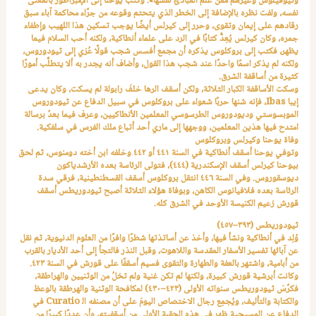
وثيوفيلوس وغيرهم ممَّن علَّم المبادئ نفسها». وكتب يوحنا إلى الإمبراطور بالمعنى
نفسه، ولفت نظره بالإضافة إلى الخطر الذي يتحتم وقوعه من جرَّاء محاكمة آباء سبق
رقادهم على إيمان وتقوى، وحرر إلى كيرلس أيضًا يوجب تسكين هذا اللهيب وإطفاء
جمره، وكان كيرلس يُعِدُّ كتابًا في الرد على علماء أنطاكية، ولكنه أحب السلام فيما
يظهر، فكتب إلى بروكلوس يذكره أن مجمع أفسس شجب قولًا عُزي إلى ثيودوروس،
ولكنه لم يذكر اسمًا واحدًا عند شجب هذا القول، وأضاف أنه يجدر به ألا يتطلَّب أمورًا
كثيرة من أساقفة الشرق.
وسكت الأساقفة الكبار الثلاثة، ولكن أسقف الرها خلفَ رابولة لم يسكت، وكان يدعى
إيبا
Ibas
، فإنه شنها حربًا شعواء على بروكلوس في سبيل الدفاع عن ثيودوروس
الموبسوستي وديودوروس الطرسوسي المعلمين الأنطاكيين، وعرف فيما بعدُ برسالة
امتدح فيها هذين المعلمين، ووجهها إلى ماري أحد أتباع ملك الفرس في سلفكية.
وفاة يوحنا وكيرلس وبروكلوس
وتوفي يوحنا أسقف أنطاكية في السنة ٤٤١ أو ٤٤٢ وخلفه ابن أخته دومنوس، ثم لحق
بيوحنا كيرلس أسقف الإسكندرية (٤٤٤)، فتولى الرئاسة بعده الأرشدياكون
ديوسقوروس. وفي السنة ٤٤٦ انتقل بروكلوس أسقف القسطنطينية، فرقي سدة
الرئاسة بعده فلافيانوس الكاهن، وبوفاة هؤلاء الثلاثة أصبح ثيودوريطس أسقف
قورش زعيم الكنيسة الأوحد في الشرق كله.
ثيودوريطس (٣٩٣–٤٥٧)
وُلِد في أنطاكية ونشأ فيها، وأخذ عن أساتذتها شطرًا وافرًا من العلوم الدنيوية، ثم نقل
عن آبائها تفسير الأسفار المقدسة واللاهوت، وقبل النذر فالتجأ إلى أحد الأديار بالقرب
من أبامية، واشتهر بالعفة والطهارة والتقوى فسيم أسقفًا على قورش في السنة ٤٢٣.
وكانت أبرشية قورش كبيرة، ولكنها لم تكن غنية ولم تخلُ من الوثنيين والهراطقة،
فكرَّسَ ثيودوريطس سنواته الأولى (٤٢٣–٤٣٠) لمكافحة الوثنية والهرطقة بالوعظ
والكتابة والتأليف، ويُجمِع رجال الاختصاص اليومَ على أن مصنفه اﻟ
Curatio
في
الدفاع عن المسيحية ظهر في هذه الحقبة الأولى من أسقفيته، وأن عددًا كبيرًا من