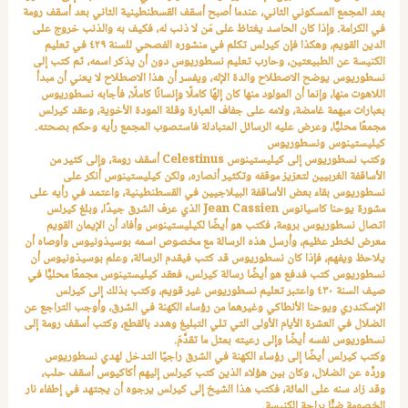
بعد المجمع المسكوني الثاني، عندما أصبح أسقف القسطنطينية الثاني بعد أسقف رومة
في الكرامة. وإذا كان الحاسد يغتاظ على مَن لا ذنب له، فكيف به والذنب خروج على
الدين القويم، وهكذا فإن كيرلس تكلم في منشوره الفصحي للسنة ٤٢٩ في تعليم
الكنيسة عن الطبيعتين، وحارب تعليم نسطوريوس دون أن يذكر اسمه، ثم كتب إلى
نسطوريوس يوضح الاصطلاح والدة الإله، ويفسر أن هذا الاصطلاح لا يعني أن مبدأ
اللاهوت منها، وإنما أن المولود منها كان إلهًا كاملًا وإنسانًا كاملًا، فأجابه نسطوريوس
بعبارات مبهمة غامضة، ولامه على جفاف العبارة وقلة المودة الأخوية، وعقد كيرلس
مجمعًا محليًّا، وعرض عليه الرسائل المتبادلة فاستصوب المجمع رأيه وحكم بصحته.
كيليستينوس ونسطوريوس
وكتب نسطوريوس إلى كيليستينوس
Celestinus
أسقف رومة، وإلى كثير من
الأساقفة الغربيين لتعزيز موقفه وتكثير أنصاره، ولكن كيليستينوس أنكر على
نسطوريوس بقاء بعض الأساقفة البيلاجيين في القسطنطينية، واعتمد في رأيه على
مشورة يوحنا كاسيانوس
Jean Cassien
الذي عرف الشرق جيدًا، وبلغ كيرلس
اتصال نسطوريوس برومة، فكتب هو أيضًا لكيليستينوس وأفاد أن الإيمان القويم
معرض لخطر عظيم، وأرسل هذه الرسالة مع مخصوص اسمه بوسيذونيوس وأوصاه أن
يلاحظ ويفهم، فإذا كان نسطوريوس قد كتب فيقدم الرسالة، وعلم بوسيذونيوس أن
نسطوريوس كتب فدفع هو أيضًا رسالة كيرلس، فعقد كيليستينوس مجمعًا محليًّا في
صيف السنة ٤٣٠ واعتبر تعليم نسطوريوس غير قويم، وكتب بذلك إلى كيرلس
الإسكندري ويوحنا الأنطاكي وغيرهما من رؤساء الكهنة في الشرق، وأوجب التراجع عن
الضلال في العشرة الأيام الأولى التي تلي التبليغ وهدد بالقطع، وكتب أسقف رومة إلى
نسطوريوس نفسه أيضًا وإلى رعيته بمثل ما تقدَّمَ.
وكتب كيرلس أيضًا إلى رؤساء الكهنة في الشرق راجيًا التدخل لهدي نسطوريوس
وردِّه عن الضلال، وكان بين هؤلاء الذين كتب كيرلس إليهم أكاكيوس أسقف حلب،
وقد زاد سنه على المائة، فكتب هذا الشيخ إلى كيرلس يرجوه أن يجتهد في إطفاء نار
الخصومة ضنًّا براحة الكنيسة.