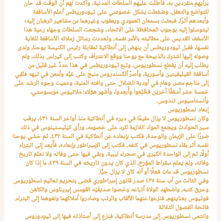
برأيهم منفردين به، فأطلت عليهم السلطات المدنية، وأكدت لهم أن الوقت قد حان
للتواضع والتعقل، وضغطت بشكل خصوصي على ثيودوريطس أعلم الأساقفة
وأبعدهم أثرًا، فبعثت بسمعان العمودي ويعقوب وغيرهما من مشاهير الرهبان إليه؛
ليتوسلوا إليه بوجوب المحافظة على الاتحاد، وشجعت السلطات وجهاء رعية هذا
الأسقف القديس على مطالبته بالأمر نفسه، وتعددت رسائل زملائه الأساقفة للغاية
نفسها، فقبل ثيودوريطس أن ينهض إلى أنطاكية لمقابلة رئيس الكنيسة يوحنا، ولدى
وصوله إليها اشترك بالذبيحة مع يوحنا ووقع الاعتراف وكتب إلى كيرلس بذلك، ولم
يطلب إليه أن يقطع نسطوريوس، وتبع ثيودوريطس في هذا عددٌ غير قليل من
أساقفة القيليقيتين وأسورية، وأصرَّ ألكسندروس منبج على غيِّه وأمعن في تيهه فنُفِي
إلى مناجم مصر، وهام في أودية الضلال حتى وافته المنية، وعميت وجوه الرشد على
خمسة عشر أسقفًا آخرين فخُلِعوا وأُبعِدوا، وأشهر هؤلاء: ملاتيوس موبسوستي،
وأنستاسيوس تنذوس.
إبعاد نسطوريوس
وكان نسطوريوس لا يزال مقيمًا في ديره في أنطاكية منذ أواخر السنة ٤٣١، يرقب
سير الحوادث ويجمع المواد اللازمة للرد على خصومه، ورأى كيليستينوس في ذلك
ضررًا على الإيمان والوحدة، فكتب بإبعاده عن أنطاكية في السنة ٤٣٢، ثم خشي يوحنا
نفسه أثر بقاء نسطوريوس في كنفه، فكتب إلى الإمبراطور بإبعاده، فأُبعِد إلى البتراء
أولًا، ثم إلى الواحدة الكبرى في صحراء ليبية، وبقي فيها حتى وفاته ولا نعلم تاريخ
وفاته، ولم يعلم سقراط المؤرخ، الذي كان يدون تاريخه في السنة ٤٣٩، ما إذا كان
نسطوريوس قد مات فعلًا أو أنه كان لا يزال حيًّا.
وفي الثالث من آب سنة ٤٣٥ صدر قانون إمبراطوري قضى بتحريم تعاليم نسطوريوس
وحرق كتبه، واضطهد الولاة أتباعه وخصوا صديقَيْه القومس إيريناوس والكاهن
فوتيوس بعنايتهم، فنزعوا عنهما الألقاب والرتب وصادروا أملاكهما ونفوهما إلى البتراء.
فاتحة الفصول الثلاثة
وانتمى نسطوريوس إلى مدرسة أنطاكية، فنزع إلى أستاذته فيها إلى ثيودوروس