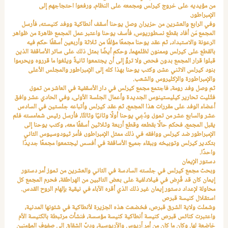
من مؤيديه على خروج كيرلس ومجمعه على النظام، ورفعوا احتجاجهم إلى
الإمبراطور.
وفي الرابع والعشرين من حزيران وصل يوحنا أسقف أنطاكية ووفد كنيسته، فأرسل
المجمع مَن أفاد بقطع نسطوريوس، فأسف يوحنا واعتبر عمل المجمع ظاهرة من ظواهر
الرعونة والاستبداد، ثم عقد يوحنا مجمعًا مؤلفًا من ثلاثة وأربعين أسقفًا حكم فيه
بالقطع على كيرلس وممنون لظلمهما، وحكم أيضًا بمثل ذلك على سائر الأساقفة الذين
قبلوا قرار المجمع بدون فحص ولا تروٍّ إلى أن يجتمعوا ثانيةً ويلغوا ما قرروه ويحرموا
بنود كيرلس الاثني عشر، وكتب يوحنا بهذا كله إلى الإمبراطور والمجلس الأعلى
والإمبراطورة والإكليروس والشعب.
ثم وصل وفد رومة، فاجتمع مجمع كيرلس في دار الأسقفية في العاشر من تموز،
فتُليت تحارير كيليستينوس الجديدة وأعمال الجلسة الأولى، وفي الحادي عشر وافق
أعضاء الوفد على مقررات هذا المجمع، ثم عقد كيرلس وأتباعه جلستين في السادس
عشر والسابع عشر من تموز، ودُعِي يوحنا أولًا وثانيًا وثالثًا، فأرسل رئيس شمامسته فلم
يقبل المجمع، فحكم حالًا بقطعه وقطع أربعة وثلاثين أسقفًا معه، وكتب يوحنا إلى
الإمبراطور ضد كيرلس ووافقه في ذلك ممثل الإمبراطور، فأمر ثيودوسيوس الثاني
بتكدير كيرلس وتوبيخه وببقاء جميع الأساقفة في أفسس ليجتمعوا مجمعًا جديدًا
واحدًا.
دستور الإيمان
وبحث مجمع كيرلس في جلسته السادسة في الثاني والعشرين من تموز أمر دستور
إيمان كان قد فُرِض في فيلادلفية على بعض التائبين من الهراطقة، فحرم المجمع كل
محاولة لإعداد دستور إيمان غير ذلك الذي أقره الآباء في نيقية بإلهام الروح القدس.
استقلال كنيسة قبرص
وشملت ولاية الشرق قبرص، فخضعت هذه الجزيرة لأنطاكية في شئونها المدنية،
واعتبرت كنائس قبرص كنيسة أنطاكية كنيسة مؤسسة، فنشأت مرتبطة بالكنيسة الأم
خاضعة لها. وكان ما كان من أمر آريوس والآريوسية، ودبَّ الشقاق إلى صفوف المؤمنين