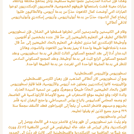
وهكذا فإن أساتذة المدرستين علموا تعليمًا مستقيمًا، ولكن بمناهج مختلفة وبانتقاء
عبارات معينة قضت باستعمالها ظروفهم الخصوصية، فالمصريون الإسكندريون توخوا
العبارات التي أوضحت كمال اللاهوت حذرًا من بدعة آريوس، والأنطاكيون طلبوا
إيضاح كمال الناسوت حذرًا من بدعة أبوليناريوس، وآريوس إسكندري وأبوليناريوس
لاذقي أنطاكي!
وقام في الكنيستين والمدرستين أناس تطرفوا فسقطوا في الضلال، فإن نسطوريوس
الأنطاكي تطرف في التعليم بالطبيعتين إلى حدٍّ قال عنده بشخصين أو أقنومين،
وأوطيخة الإسكندري كما سنرى تطرف في التعليم باتحاد الطبيعتين إلى حدٍّ قال
عنده باختلاطهما طبيعة واحدة لا يميز بعدها بين اللاهوت والناسوت، وهاتان
البدعتان أدتا إلى عقد المجمع المسكوني الثالث للنظر في بدعة نسطوريوس، وعقد
المجمع المسكوني الرابع للبت في بدعة أوطيخة، وعقد المجمع المسكوني السادس
للنظر في بدعة المشيئة الواحدة التي تفرعت عن بدعة الطبيعة الواحدة.
نسطوريوس وإكليروس القسطنطينية
ومع أن نسطوريوس كان أنطاكي المذهب، فإن رهبان الكرسي القسطنطيني
وإكليروسه كانوا إسكندريين يعملون ضد آريوس والآريوسية، فلما قاوَمَ نسطوريوس
القول باتحاد الطبيعتين اتحادًا طبيعيًّا وجوهريًّا، ونهى عن تسمية السيدة العذراء
والدة الإله؛ وقع تعليمه موقع الاستغراب في جميع الأوساط الأرثوذكسية في العاصمة،
ثم وصمه المحامي أفسابيوس باتباع بولس السميساطي، واحتج الرهبان لديه فأمر
بضربهم وحبسهم، فاضطر الشعب أن يلجأ إلى الإمبراطور، فعقد الأسقف مجمعًا سنة
٣٢٩ وحرم جميع الذين لم يقبلوا تعليمه.
كيرلس ونسطوريوس
ولم يلبث خبر نسطوريوس أن ظهر وشاع، فانتشر بريده في الأنحاء ووصل إلى
الإسكندرية، وكان كيرلس قد خلف خاله ثيوفيلوس في كرسي الأسقفية (٤١٢)، وورث
عنه شيئًا من المنافسة بين الإسكندرية والقسطنطينية التي كانت قد دبَّت إلى الصدور