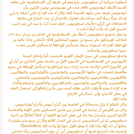
أسطورة سريانية أن نسطوريوس عرَّج وهو في طريقه إلى القسطنطينية على معلمه
القديم الأسقف ثيودوروس، فأقام عنده في موبسوستي يومين كاملين، وأن
ثيودوروس شيعه حتى مشهد القديسة تقلا، وقال له عند الوداع: «إني أعرفك يا بُني،
لم تلد امرأة رجلًا أشد حماسًا منك، فعليك بالاعتدال إن رمت النجاح في معالجة
الاختلافات في الرأي.» فأجاب نسطوريوس: «ولو عشت أنت يا سيد في زمن السيد
المسيح لقيل لك وأنت أيضًا ذاهب.»
واحتفل بتتويج نسطوريوس أسقفًا على القسطنطينية في العاشر من نيسان سنة ٤٢٨،
فخاطب الإمبراطور على مسمع من جمهور المحتفلين قائلًا: «أعطني بلادًا خالية من
الهراطقة، أقدم لك السموات بديلة، واستأصِلِ الهراطقةَ لنا نستأصِل الفرس معك.»
حمية نسطوريوس واندفاعه
واندفع نسطوريوس في سبيل الإيمان القويم، فاستصدر أمرًا بإغلاق كنيسة
الآريوسيين في القسطنطينية في الأسبوع الأول من رئاسته، وفي الثلاثين من أيار أي
في الأسبوع الثامن لرئاسته صدرت إرادة سنية إمبراطورية تستأصل الهرطقة في جميع
مظاهرها، فشملت في حكمها: الآريوسيين، والمقدونيين، والأبوليناريين، والنوفاتيين،
والأفنوميين، والفالنتينيين، والمونتانيين، والمركيونيين، والبوربوريين، والمصلين،
والأفخيتيين، والدوناتيين، والبولسيين، والمركلوسيين، والمانويين، وغيرهم.ونُفِّذت
هذه الإرادة بحزم فأُغلِقت كنائس هؤلاء المبتدعين، وأدى إغلاقها إلى استعمال العنف
في بعض الأحيان، وإلى خسائر في الأرواح.
والدة الإله
وكان الشقاق لا يزال مستحكمًا في العاصمة بين أتباع آريوس وأتباع أبوليناريوس،
وكان من الطبيعي أن يشترك في الجدل بين هذين المعسكرين بعض الكهنة والشمامسة
الأرثوذكسيين، ويُستدَل مما جاء في بعض المراجع الأولية أن كاهنًا أنطاكيًّا من ناحية
نسطوريوس يُدعَى أنستاسيوس تدخل في الجدل القائم وقال إن مريم بشر، وكبشر لا
يمكنها أن تلد إلهًا؛ ولذا فإنه لا يجوز القول عنها إنها والدة الإله
Theotokos
.
وتضيف هذه المراجع نفسها أن نسطوريوس أبى أن يلوم أنستاسيوس، وأنه تحاشى