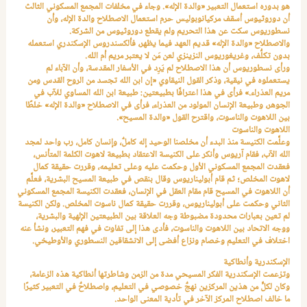
هو بدوره استعمال التعبير «والدة الإله». وجاء في مخلفات المجمع المسكوني الثالث
أن دوروثيوس أسقف مركيانوبوليس حرم استعمال الاصطلاح والدة الإله، وأن
نسطوريوس سكت عن هذا التحريم ولم يقطع دوروثيوس من الشركة.
والاصطلاح «والدة الإله» قديم العهد فيما يظهر، فألكسندروس الإسكندري استعمله
بدون تكلُّف، وغريغوريوس النزينزي لعن مَن لا يعتبر مريم أم الله.
ورأى نسطوريوس أن هذا الاصطلاح لم يَرِد في الأسفار المقدسة، وأن الآباء لم
يستعملوه في نيقية، وذكر القول النيقاوي «إن ابن الله تجسد من الروح القدس ومن
مريم العذراء.» فرأى في هذا اعترافًا بطبيعتين: طبيعة ابن الله المساوي للآب في
الجوهر، وطبيعة الإنسان المولود من العذراء، فرأى في الاصطلاح «والدة الإله» خلطًا
بين اللاهوت والناسوت، واقترح القول «والدة المسيح».
اللاهوت والناسوت
وعلَّمت الكنيسة منذ البدء أن مخلصنا الوحيد إله كاملٌ، وإنسان كامل، رب واحد لمجد
الله الآب، فقام آريوس وأنكر على الكنيسة الاعتقاد بطبيعة لاهوت الكلمة المتأنس،
فعقدت المجمع المسكوني الأول وحكمت عليه وعلى تعليمه، وقررت حقيقة كمال
لاهوت المخلص؛ ثم قام أبوليناريوس وقال بنقص في طبيعة المسيح البشرية، فعلَّم
أن اللاهوت في المسيح قام مقام العقل في الإنسان، فعقدت الكنيسة المجمع المسكوني
الثاني وحكمت على أبوليناريوس، وقررت حقيقة كمال ناسوت المخلص. ولكن الكنيسة
لم تعين بعبارات محدودة مضبوطة وجه العلاقة بين الطبيعتين الإلهية والبشرية،
ووجه الاتحاد بين اللاهوت والناسوت، فأدى هذا إلى تفاوت في فهم التعبير، ونشأ عنه
اختلاف في التعليم وخصام ونزاع أفضى إلى الانشقاقين النسطوري والأوطيخي.
الإسكندرية وأنطاكية
وتزعمت الإسكندرية الفكر المسيحي مدة من الزمن وشاطرتها أنطاكية هذه الزعامة،
وكان لكلٍّ من هذين المركزين نهجٌ خصوصي في التعليم، واصطلاحٌ في التعبير كثيرًا
ما خالف اصطلاح المركز الآخر في تأدية المعنى الواحد.