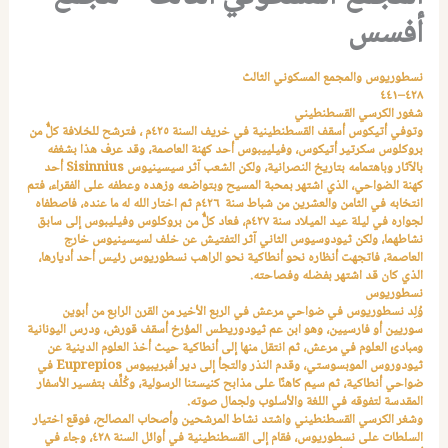
أفسس
نسطوريوس والمجمع المسكوني الثالث
٤٢٨–٤٤١
شغور الكرسي القسطنطيني
وتوفي أتيكوس أسقف القسطنطينية في خريف السنة ٤٢٥م ، فترشح للخلافة كلٌّ من
بروكلوس سكرتير أتيكوس، وفيلييبوس أحد كهنة العاصمة، وقد عرف هذا بشغفه
بالآثار وباهتمامه بتاريخ النصرانية، ولكن الشعب آثر سيسينيوس
Sisinnius
أحد
كهنة الضواحي، الذي اشتهر بمحبة المسيح وبتواضعه وزهده وعطفه على الفقراء، فتم
انتخابه في الثامن والعشرين من شباط سنة ٤٢٦م ثم اختار الله له ما عنده، فاصطفاه
لجواره في ليلة عيد الميلاد سنة ٤٢٧م، فعاد كلٌّ من بروكلوس وفيليبوس إلى سابق
نشاطهما، ولكن ثيودوسيوس الثاني آثر التفتيش عن خلف لسيسينيوس خارج
العاصمة، فاتجهت أنظاره نحو أنطاكية نحو الراهب نسطوريوس رئيس أحد أديارها،
الذي كان قد اشتهر بفضله وفصاحته.
نسطوريوس
وُلِد نسطوريوس في ضواحي مرعش في الربع الأخير من القرن الرابع من أبوين
سوريين أو فارسيين، وهو ابن عم ثيودوريطس المؤرخ أسقف قورش،
ودرس اليونانية
ومبادئ العلوم في مرعش، ثم انتقل منها إلى أنطاكية حيث أخذ العلوم الدينية عن
ثيودوروس الموبسوستي، وقدم النذر والتجأ إلى دير أفبريبيوس
Euprepios
في
ضواحي أنطاكية، ثم سيم كاهنًا على مذابح كنيستنا الرسولية، وكُلِّف بتفسير الأسفار
المقدسة لتفوقه في اللغة والأسلوب ولجمال صوته.
وشغر الكرسي القسطنطيني واشتد نشاط المرشحين وأصحاب المصالح، فوقع اختيار
السلطات على نسطوريوس، فقام إلى القسطنطينية في أوائل السنة ٤٢٨، وجاء في