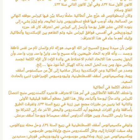
كانون الأول سنة ٤٣٢، وفي أول كانون الثاني سنة ٤٣٣.
اتفاق وسلام
وكان أرسطولاوس قد عرَّج على أنطاكية حاملًا رسالة بيَّن فيها كيرلس موقفه النهائي
من المسالمة، وقد أوجب فيها قطع نسطوريوس ونبذ تعاليمه، ولم يُشِرْ بشيء إلى
بنوده الاثني عشر، فقبل يوحنا وأرسل إلى كيرلس نص اعتراف كان قد حرره
ثيوذوريطس في أفسس، فوافق كيرلس عليه وتم التفاهم بين الإسكندرية وأنطاكية،
وإليك أهم ما جاء في هذا الاعتراف:
نؤمن بأن سيدنا يسوع المسيح ابن الله الوحيد، هو إله تام وإنسان تام من نفس ناطقة
وجسد … وأنه قام به اتحاد طبيعتين، وأنه مسيح واحد، وابنٌ واحد، ورب واحد، وأن
البتول بحسب هذا الاتحاد العادم الاختلاط هي والدة الإله؛ لأن الإله الكلمة تجسد
وتأنس منها، ومن بدء الحبل اتحد بذاته الهيكل المأخوذ منها … إلخ.
وصدر عن أنطاكية وعن الإسكندرية رسائل سلامية إلى كلٍّ من سيكستوس أسقف
رومة، ومكسيميانوس أسقف القسطنطينية، وثيودوسيوس الإمبراطور؛ تنبئ بالحادث
السعيد.
اختلاف الكلمة في أنطاكية
واختلف الأساقفة الأنطاكيون في أمر هذا الاعتراف، فاعتبره ألكسندروس منبج انتصارًا
لكيرلس واندحارًا ليوحنا وأتباعه، وقال هذا القول معظم أساقفة قيليقية الأولى
والثانية كما يتبين من مقررات مجمع عين زربة في ربيع السنة ٤٣٣، وتفرقت الطرق
بأساقفة وادي الفرات، فبعضهم أيد ألكسندروس والبعض الآخر عاد إلى الشركة مع
يوحنا رئيس الكنيسة، وبين هؤلاء أندراوس أسقف سميساط ويوحنا أسقف مرعش.
وتوفي مكسيميانوس أسقف القسطنطينية في ربيع السنة ٤٣٤، وحل محله بروكلوس،
وقد سبقت الإشارة إليه، وظل ألكسندروس منبج، وإيلاذيوس طرسوس،
ومكسيميانوس عين زربة، وملاتيوس موبسوستي، وثيودوريطس قورش؛ مستبدين