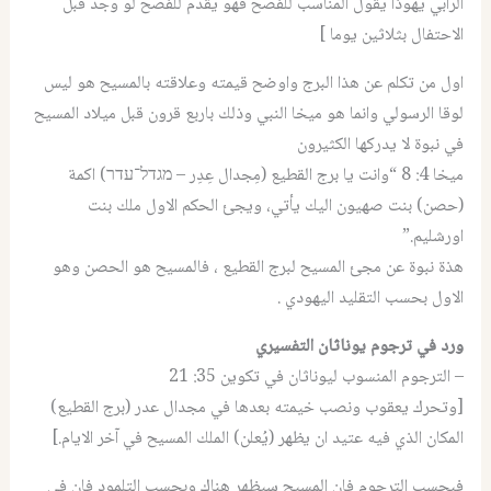
الرابي يهوذا يقول المناسب للفصح فهو يقدم للفصح لو وجد قبل
الاحتفال بثلاثين يوما ]
اول من تكلم عن هذا البرج واوضح قيمته وعلاقته بالمسيح هو ليس
لوقا الرسولي وانما هو ميخا النبي وذلك باربع قرون قبل ميلاد المسيح
في نبوة لا يدركها الكثيرون
ميخا 4: 8 “وانت يا برج القطيع (مِجدال عِدِر – מגדל־עדר) اكمة
(حصن) بنت صهيون اليك يأتي، ويجئ الحكم الاول ملك بنت
اورشليم.”
هذة نبوة عن مجئ المسيح لبرج القطيع ، فالمسيح هو الحصن وهو
الاول بحسب التقليد اليهودي .
ورد في ترجوم يوناثان التفسيري
– الترجوم المنسوب ليوناثان في تكوين 35: 21
[وتحرك يعقوب ونصب خيمته بعدها في مجدال عدر (برج القطيع)
المكان الذي فيه عتيد ان يظهر (يُعلن) الملك المسيح في آخر الايام.]
فبحسب الترجوم فان المسيح سيظهر هناك وبحسب التلمود فان في