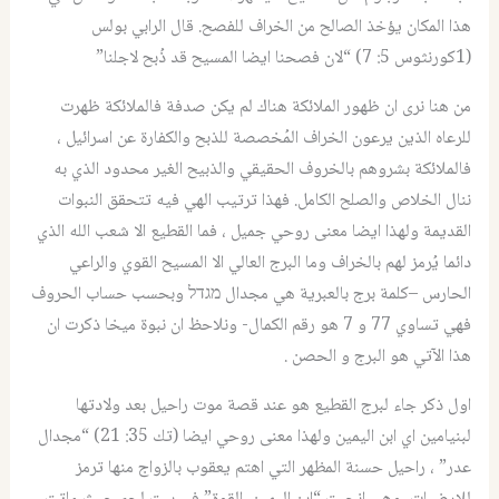
هذا المكان يؤخذ الصالح من الخراف للفصح. قال الرابي بولس
(1كورنثوس 5: 7) “لان فصحنا ايضا المسيح قد ذُبح لاجلنا”
من هنا نرى ان ظهور الملائكة هناك لم يكن صدفة فالملائكة ظهرت
للرعاه الذين يرعون الخراف المُخصصة للذبح والكفارة عن اسرائيل ،
فالملائكة بشروهم بالخروف الحقيقي والذبيح الغير محدود الذي به
ننال الخلاص والصلح الكامل. فهذا ترتيب الهي فيه تتحقق النبوات
القديمة ولهذا ايضا معنى روحي جميل ، فما القطيع الا شعب الله الذي
دائما يُرمز لهم بالخراف وما البرج العالي الا المسيح القوي والراعي
الحارس –كلمة برج بالعبرية هي مجدال מגדל وبحسب حساب الحروف
فهي تساوي 77 و 7 هو رقم الكمال- ونلاحظ ان نبوة ميخا ذكرت ان
هذا الآتي هو البرج و الحصن .
اول ذكر جاء لبرج القطيع هو عند قصة موت راحيل بعد ولادتها
لبنيامين اي ابن اليمين ولهذا معنى روحي ايضا (تك 35: 21) “مجدال
عدر” ، راحيل حسنة المظهر التي اهتم يعقوب بالزواج منها ترمز