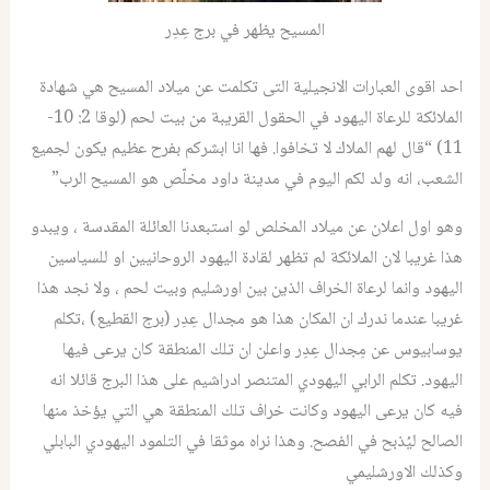
المسيح يظهر في برج عِدِر
احد اقوى العبارات الانجيلية التى تكلمت عن ميلاد المسيح هي شهادة
الملائكة للرعاة اليهود في الحقول القريبة من بيت لحم (لوقا 2: 10-
11) “قال لهم الملاك لا تخافوا. فها انا ابشركم بفرح عظيم يكون لجميع
الشعب، انه ولد لك
م اليوم في مدينة داود مخلّص هو المسيح الرب”
وهو اول اعلان عن ميلاد المخلص لو استبعدنا العائلة المقدسة ، ويبدو
هذا غريبا لان الملائكة لم تظهر لقادة اليهود الروحانيين او للسياسين
اليهود وانما لرعاة الخراف الذين بين اورشليم وبيت لحم ، ولا نجد هذا
غريبا عندما ندرك ان المكان هذا هو مجدال عِدِر (برج القطيع) ،تكلم
يوسابيوس عن مِجدال عِدِر واعلن ان تلك المنطقة كان يرعى فيها
اليهود. تكلم الرابي اليهودي المتنصر ادراشيم على هذا البرج قائلا انه
فيه كان يرعى اليهود وكانت خراف تلك المنطقة هي التي يؤخذ منها
الصالح ليُذبح في الفصح. وهذا نراه موثقا في التلمود اليهودي البابلي
وكذلك الاورشليمي