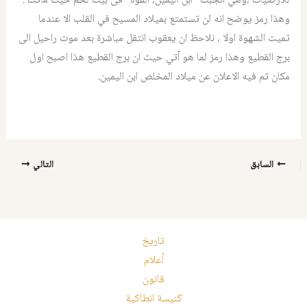
للارضيات ،وهي انجبت “ابن اليمين، القوة” فى بيت لحم حيث ماتت .
وهذا رمز يوضح انه لن تستمتع بميلاد المسيح في القلب الا عندما
تميت الشهوة اولا ، نلاحظ ان يعقوب انتقل مباشرة بعد موت راحيل الى
برج القطيع وهذا رمز لما هو آتي حيث ان برج القطيع هذا اصبح اول
مكان تم فيه الاعلان عن ميلاد المخلص ابن اليمين.
السابق
التالي
تاريخ
أعلام
قانون
كنيسة انطاكية