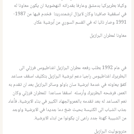
وكيلا بطريركيا بدمشق وعارفا بقدراته النهضوية ان يكون معاونا له
في اسقفية صافيتا وكان لايزال ارشمندريتا فخدم فيها من 1987-
1991 وصار نائبا له في القسم السوري من أبرشية عكار.
معاونا لمطران البرازيل
في عام 1992 بطلب رفعه مطران البرازيل اغناطيوس فرزلي الى
البطريرك اغناطيوس راجيا دعم ابرشية البرازيل بتكليف اسقف مساعد
كفؤ يعاونه في خدمة ابرشية سان باولو وسائر البرازيل بعد ان تقدم به
العمر، فرشحه البطريرك وأرسله اسقفا مساعدا للمطران فرزلي وكان
نعم المساعد له بعد تقدمه بالعمروالجهاد الكبير في بناء الابرشية، فأعاد
جذب الشباب الى الكنيسة بحيث ضخ دما جديدا في الابرشية واوجد
من الشبيبة كهنة جدد راعى ان يكونوا من ابناء الابرشية.
متروبوليت البرازيل