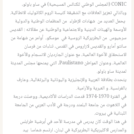
CONIC (المجلس الوطني للكنائس المسيحية) في ساو باولو،
وبالتالي تعزيز العلاقات مع الشقيقة كنيسة الروم الكاثوليك الانطاكية.
يحمل العديد من شهادات الإطراء من المنظمات الوطنية والدولية
الأوسمة والهيئات الدينية والاجتماعية والوطنية عن مقالاته : القديس
سرجيوس من البطريركية الروسية في موسكو، أوامر من شهامة من
سانتو أمارو والقديس لازاروس في القدس، ثناءات من فرسان
الاستحقاق الأخوة العالمية، مع عنوان الجارديان الانسجام والأخوة
العالمية، وعنوان المواطن Paulistano، التي يمنحها مجلس المدينة
لمدينة ساو باولو.
يتحدث بطلاقة العربية والإنجليزية واليونانية والبرتغالية، وعارف
بالفرنسية. و العبرية والآرامية.
في الفترة 1970-1974 قدمت الدراسات الأكاديمية، ووصلت درجة
في اللاهوت من جامعة البلمند ودرجة في الأدب العربي من الجامعة
اللبنانية في بيروت.
في هذا الوقت كان يدرس في مدرسة الأحد في أبرشية طرابلس
والمدارس الاكليريكية البطريركية في لبنان، ارتسم شماسا بيد