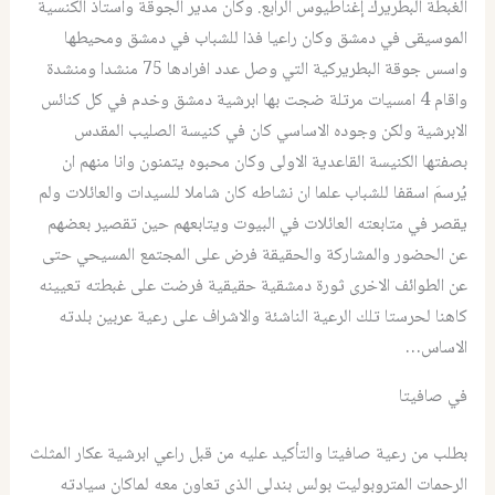
الغبطة البطريرك إغناطيوس الرابع. وكان مدير الجوقة وأستاذ الكنسية
الموسيقى في دمشق وكان راعيا فذا للشباب في دمشق ومحيطها
واسس جوقة البطريركية التي وصل عدد افرادها 75 منشدا ومنشدة
واقام 4 امسيات مرتلة ضجت بها ابرشية دمشق وخدم في كل كنائس
الابرشية ولكن وجوده الاساسي كان في كنيسة الصليب المقدس
بصفتها الكنيسة القاعدية الاولى وكان محبوه يتمنون وانا منهم ان
يُرسمَ اسقفا للشباب علما ان نشاطه كان شاملا للسيدات والعائلات ولم
يقصر في متابعته العائلات في البيوت ويتابعهم حين تقصير بعضهم
عن الحضور والمشاركة والحقيقة فرض على المجتمع المسيحي حتى
عن الطوائف الاخرى ثورة دمشقية حقيقية فرضت على غبطته تعيينه
كاهنا لحرستا تلك الرعية الناشئة والاشراف على رعية عربين بلدته
الاساس…
في صافيتا
بطلب من رعية صافيتا والتأكيد عليه من قبل راعي ابرشية عكار المثلث
الرحمات المتروبوليت بولس بندلي الذي تعاون معه لماكان سيادته