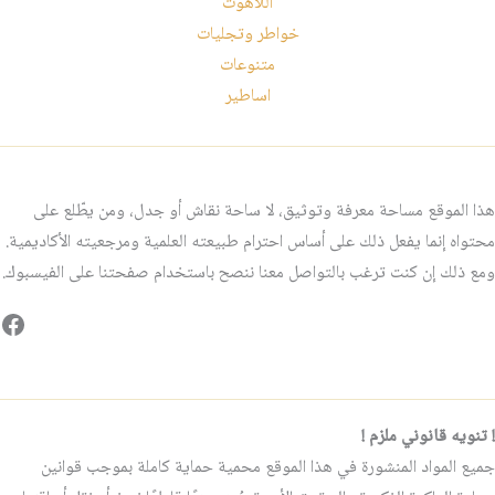
اللاهوت
خواطر وتجليات
متنوعات
اساطير
هذا الموقع مساحة معرفة وتوثيق، لا ساحة نقاش أو جدل، ومن يطّلع على
محتواه إنما يفعل ذلك على أساس احترام طبيعته العلمية ومرجعيته الأكاديمية.
ومع ذلك إن كنت ترغب بالتواصل معنا ننصح باستخدام صفحتنا على الفيسبوك.
فيس
! تنويه قانوني ملزم !
جميع المواد المنشورة في هذا الموقع محمية حماية كاملة بموجب قوانين