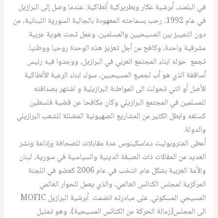
في البلمند، أبرشية عكار وبطريركية أنطاكية. عندما وصل إلى البرازيل
في عام 1992، رحب بسماحته المعهودة بالجالية السورية اللبنانية، من
دون التمييز بين المسيحيين والمسلمين، وعمل تحت هوية عربية
مشرقية واحدة، وكافح من أجل تعزيز هذه الوحدة روحيا ووطنيا.
تجمع حوله ابناء المجتمع العربي في البرازيل، ووجدوا فيه رئيس
أساقفة الذي هو أب لجميع المسيحيين، سواء ابناء الرعية الأنطاكية
الأصل أو التي تحولت الى المواطنة البرازيلية و اشتهر بصداقته
للمسلمين في المجتمع البرازيلي وكان مكافحا عن قضية فلسطين
كسلفه وابطل الكثير من المشاريع الصهيونية المضللة للشعب البرازيلي
والدولة.
أعطى المتروبوليت دماسكينوس عدة مقابلات للصحافة وإذاعة ونشر
العديد من المقالات ذات الصبغة الدينية والسياسية في سورية، لبنان
والأمة العربية بشكل عام. انتخب في عام 2006 كعضو في اللجنة
المركزية لمجلس الكنائس العالمي، والذي يعمل للحوار العالمي
المسيحي المسكوني. على مبادرته انضمت أبرشية البرازيل MOFIC
الى المجلس(زمالة الحركة من الكنائس المسيحية)، وهو تمثيل