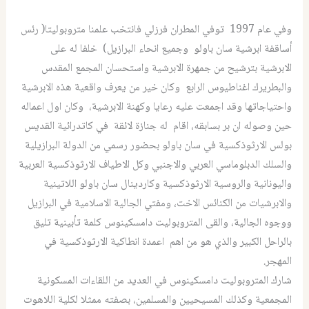
وفي عام 1997 توفي المطران فرزلي فانتخب علمنا متروبوليتا( رئس
أساقفة ابرشية سان باولو وجميع انحاء البرازيل) خلفا له على
الابرشية بترشيح من جمهرة الابرشية واستحسان المجمع المقدس
والبطريرك اغناطيوس الرابع وكان خير من يعرف واقعية هذه الابرشية
واحتياجاتها وقد اجمعت عليه رعايا وكهنة الابرشية، وكان اول اعماله
حين وصوله ان بر بسابقه، اقام له جنازة لائقة في كاتدرائية القديس
بولس الارثوذكسية في سان باولو بحضور رسمي من الدولة البرازيلية
والسلك الدبلوماسي العربي والاجنبي وكل الاطياف الارثوذكسية العربية
واليونانية والروسية الارثوذكسية وكاردينال سان باولو اللاتينية
والابرشيات من الكنائس الاخت، ومفتي الجالية الاسلامية في البرازيل
ووجوه الجالية، والقى المتروبوليت دامسكينوس كلمة تأبينية تليق
بالراحل الكبير والذي هو من اهم اعمدة انطاكية الارثوذكسية في
المهجر.
شارك المتروبوليت دامسكينوس في العديد من اللقاءات المسكونية
المجمعية وكذلك المسيحيين والمسلمين، بصفته ممثلا لكلية اللاهوت