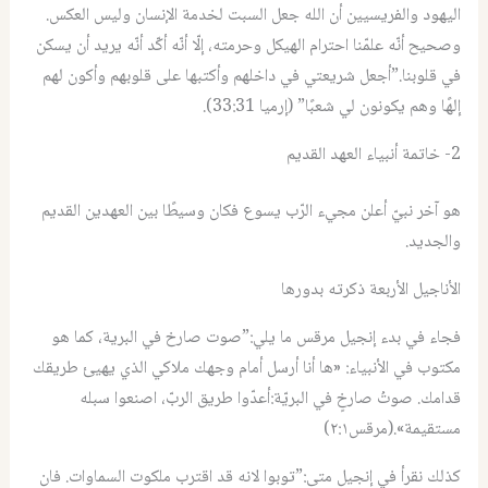
اليهود والفريسيين أن الله جعل السبت لخدمة الإنسان وليس العكس.
وصحيح أنّه علمّنا احترام الهيكل وحرمته، إلّا أنّه أكّد أنّه يريد أن يسكن
في قلوبنا.”أجعل شريعتي في داخلهم وأكتبها على قلوبهم وأكون لهم
إلهًا وهم يكونون لي شعبًا” (إرميا 33:31).
2- خاتمة أنبياء العهد القديم
هو آخر نبيّ أعلن مجيء الرّب يسوع فكان وسيطًا بين العهدين القديم
والجديد.
الأناجيل الأربعة ذكرته بدورها
فجاء في بدء إنجيل مرقس ما يلي:”صوت صارخ في البرية، كما هو
مكتوب في الأنبياء: «ها أنا أرسل أمام وجهك ملاكي الذي يهيئ طريقك
قدامك. صوتُ صارخٍ في البريّة:أعدّوا طريق الربّ، اصنعوا سبله
مستقيمة».(مرقس٢:١)
كذلك نقرأ في إنجيل متى:”توبوا لانه قد اقترب ملكوت السماوات. فان