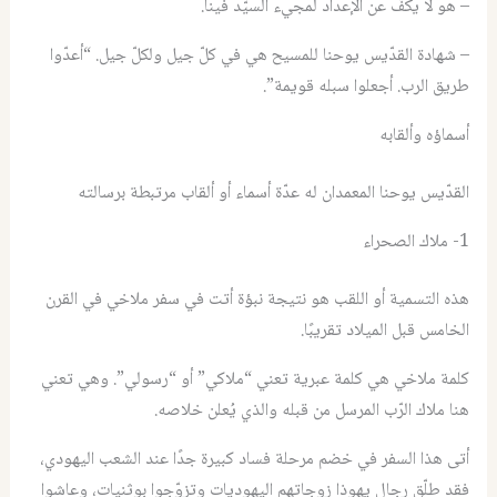
– هو لا يكفّ عن الإعداد لمجيء السيّد فينا.
– شهادة القدّيس يوحنا للمسيح هي في كلّ جيل ولكلّ جيل. “أعدّوا
طريق الرب. أجعلوا سبله قويمة”.
أسماؤه وألقابه
القدّيس يوحنا المعمدان له عدّة أسماء أو ألقاب مرتبطة برسالته
1- ملاك الصحراء
هذه التسمية أو اللقب هو نتيجة نبؤة أتت في سفر ملاخي في القرن
الخامس قبل الميلاد تقريبًا.
كلمة ملاخي هي كلمة عبرية تعني “ملاكي” أو “رسولي”. وهي تعني
هنا ملاك الرّب المرسل من قبله والذي يُعلن خلاصه.
أتى هذا السفر في خضم مرحلة فساد كبيرة جدًا عند الشعب اليهودي،
فقد طلّق رجال يهوذا زوجاتهم اليهوديات وتزوّجوا بوثنيات، وعاشوا