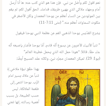
نعم اقول لكم وأضل من نبي. فإن هذا هو الذي كتب عنه: ها أنا أرسل
أمام وجهك ملاكي الذي يهيئ طريقك قدامك. الحق أقول لكم: لم يقم
بين المولودين من النساء أعظم من يوحنا المعمدان ولكن الأصغر في
ملكوت السماوات أعظم منه.” (متى 7:11-11)
يشرح القدّيس يوحنا الذهبي الفم عن عظمة النبي يوحنا فيقول
” تنبأ الأنبياء الآخرون عن يسوع أنّه قادم، أمّا يوحنا فأشار بإصبعه أنّه
جاء حقًا، قائلاً: “هوذا حمل الله الذي يحمل خطيئة العالم”
(يو1: 29). لميكن المعمدان مجرّد نبيّ، ولكنّه عمّد المسيح أيضًا.
بهذا حقّق نبؤة ملاخي إذ
تنبأ عن ملاك يسير امام
الرّب. يوحنا انتمى إلى
طغمة الملائكة، ليس
حسب الطبيعة، بل بسبب
أهمية رسالته. إنها تعني