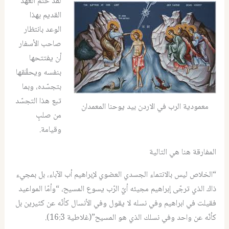
لقد خُتم العهد
القديم بهذا
الوعد بانتظار
صاحب الأسفار
أن يفتتحها
بنفسه ويحقّقها
بتجسّده، وبما
تبع هذا التجسّد
معمودية الرب في الاردن بيد يوحنا المعمدان
من صلبٍ
وقيامة.
المفارقة هنا هي التالية
“الخلاص ليس بالانتماء الجسدي العضوي لإبراهيم أب الآباء، بل بمجيء
ذاك الذي ترجّى إبراهيم مجيئه أيّ الرّب يسوع المسيح، “وأمّا المواعيد
فقيلت في ابراهيم وفي نسله لا يقول وفي الأنسال كأنّه عن كثيرين بل
كأنّه عن واحد وفي نسلك الذي هو المسيح”(غلاطية 16:3).