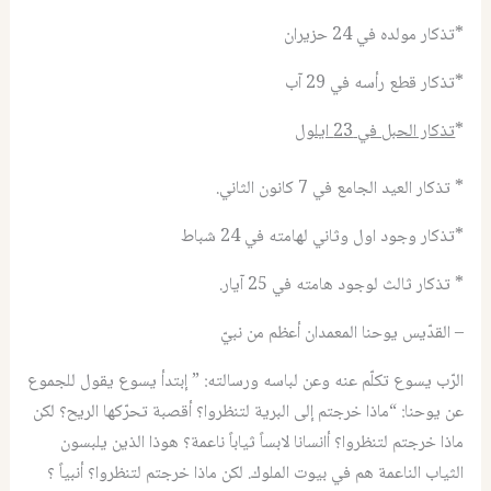
*تذكار مولده في 24 حزيران
*تذكار قطع رأسه في 29 آب
*
تذكار الحبل في 23 ايلول
* تذكار العيد الجامع في 7 كانون الثاني.
*تذكار وجود اول وثاني لهامته في 24 شباط
* تذكار ثالث لوجود هامته في 25 آيار.
– القدّيس يوحنا المعمدان أعظم من نبيّ
الرّب يسوع تكلّم عنه وعن لباسه ورسالته: ” إبتدأ يسوع يقول للجموع
عن يوحنا: “ماذا خرجتم إلى البرية لتنظروا؟ أقصبة تحرّكها الريح؟ لكن
ماذا خرجتم لتنظروا؟ أانسانا لابساً ثياباً ناعمة؟ هوذا الذين يلبسون
الثياب الناعمة هم في بيوت الملوك. لكن ماذا خرجتم لتنظروا؟ أنبياً ؟