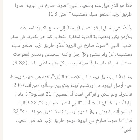
هذا هو الذي قيل عنه باشعياء النبي:”صوت صارخ في البرية: اعدوا
طريق الرب. اصنعوا سبله مستقيمة” (متى 1:3)
وأيضًا في إنجيل لوقا: “فجاء (يوحنا) إلى جميع الكورة المحيطة
بالأردن يكرز بمعمودية التوبة لمغفرة الخطايا. كما هو مكتوب في سفر
أشعياء النبي: “صوتُ صارخٍ في البريّة أعدّوا طريق الرّب اصنعوا سبله
مستقيمة. كلّ واد يمتلئ وكلّ جبل واكمة ينخفض وتصير المعوجات
مستقيمة والشعاب طرقَا سهلة ويبصر كلّ بشر خلاص الله”. (3:3-6)
وخاتمةً في إنجيل يوحنا في الإصحاح الاوّل:”وهذه هي شهادة يوحنا،
حين أرسل اليهود من أورشليم كهنة ولاويين ليسألوه:«من أنت؟» 20
فاعترف ولم ينكر، وأقر”اني لست أنا المسيح”. 21 فسألوه:”اذًا ماذا؟
ايليا أنت؟” فقال:”لست أنا”. “النبي انت؟” فاجاب:”لا”. 22 فقالوا
له:”من أنت، لنعطي جوابًا للذين أرسلونا؟ ماذا تقول عن نفسك؟” 23
قال:”أنا صوت صارخ في البرية: قوموا طريق الرّب، كما قال اشعياء
النبي”