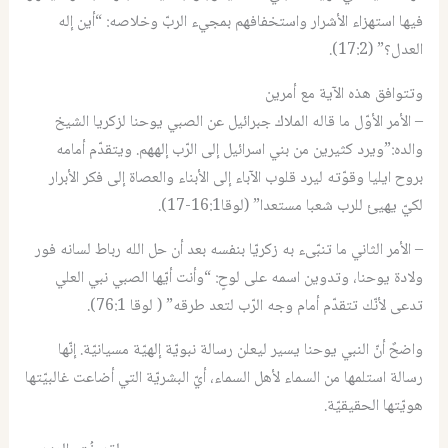
فيها استهزاء الأشرار واستخفافهم بمجيء الربّ وخلاصه: “أين إله
العدل؟” (17:2).
وتتوافق هذه الآية مع أمرين
– الأمر الأوّل ما قاله الملاك جبرائيل عن الصبي يوحنا لزكريا الشيخ
والده:”ويرد كثيرين من بني اسرائيل إلى الرّب إلههم. ويتقدّم أمامه
بروح ايليا وقوّته ليرد قلوب الآباء إلى الأبناء والعصاة إلى فكر الأبرار
لكيّ يهيئ للرب شعبا مستعدا” (لوقا16:1-17).
– الأمر الثاني ما تنبّىء به زكريّا بنفسه بعد أن حل الله رباط لسانه فور
ولادة يوحنا، وتدوين اسمه على لوحٍ: “وأنت أيّها الصبي نبي العلي
تدعى لأنّك تتقدّم أمام وجه الرّب لتعد طرقه” ( لوقا 76:1).
واضحٌ أنّ النبي يوحنا يسير ليعلن رسالة نبويّة إلهيّة مسيانيّة. إنّها
رسالة استلمها من السماء لأهل السماء، أيّ البشريّة التي أضاعت غالبيّتها
هويّتها الحقيقيّة.