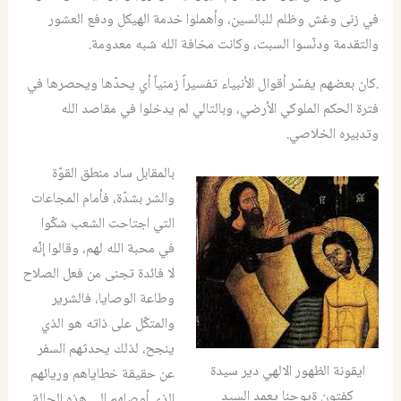
في زنى وغش وظلم للبائسين، وأهملوا خدمة الهيكل ودفع العشور
والتقدمة ودنّسوا السبت، وكانت مخافة الله شبه معدومة.
.كان بعضهم يفسّر أقوال الأنبياء تفسيراً زمنياً أي يحدّها ويحصرها في
فترة الحكم الملوكي الأرضي، وبالتالي لم يدخلوا في مقاصد الله
وتدبيره الخلاصي.
بالمقابل ساد منطق القوّة
والشر بشدّة، فأمام المجاعات
التي اجتاحت الشعب شكّوا
في محبة الله لهم، وقالوا إنّه
لا فائدة تجنى من فعل الصلاح
وطاعة الوصايا، فالشرير
والمتكّل على ذاته هو الذي
ينجح، لذلك يحدثهم السفر
ايقونة الظهور الالهي دير سيدة
عن حقيقة خطاياهم وريائهم
كفتون ةيوحنا يعمد السيد
الذي أوصلهم إلى هذه الحالة