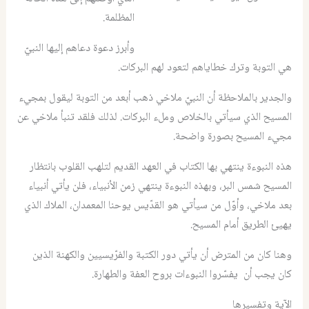
المظلمة.
وأبرز دعوة دعاهم إليها النبيّ
هي التوبة وترك خطاياهم لتعود لهم البركات.
والجدير بالملاحظة أن النبيّ ملاخي ذهب أبعد من التوبة ليقول بمجيء
المسيح الذي سيأتي بالخلاص وملء البركات. لذلك فلقد تنبأ ملاخي عن
مجيء المسيح بصورة واضحة.
هذه النبوءة ينتهي بها الكتاب في العهد القديم لتلهب القلوب بانتظار
المسيح شمس البر، وبهذه النبوءة ينتهي زمن الأنبياء، فلن يأتي أنبياء
بعد ملاخي، وأوّل من سيأتي هو القدّيس يوحنا المعمدان، الملاك الذي
يهيئ الطريق أمام المسيح.
وهنا كان من المترض أن يأتي دور الكتبة والفرّيسيين والكهنة الذين
كان يجب أن يفسّروا النبوءات بروح العفة والطهارة.
الآية وتفسيرها