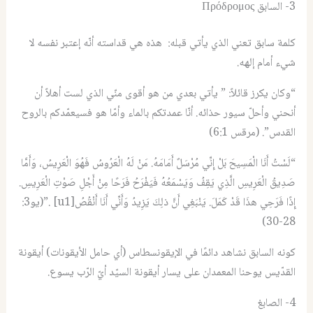
3- السابق Πρόδρομος
كلمة سابق تعني الذي يأتي قبله: هذه هي قداسته أنّه إعتبر نفسه لا
شيء أمام إلهه.
“وكان يكرز قائلاً: ” يأتي بعدي من هو أقوى منّي الذي لست أهلاً أن
أنحني وأحلّ سيور حذائه. أنّا عمدتكم بالماء وأمّا هو فسيعمّدكم بالروح
القدس”. (مرقس 6:1)
“لَسْتُ أَنَا الْمَسِيحَ بَلْ إِنِّي مُرْسَلٌ أَمَامَهُ. مَنْ لَهُ الْعَرُوسُ فَهُوَ الْعَرِيسُ، وَأَمَّا
صَدِيقُ الْعَرِيسِ الَّذِي يَقِفُ وَيَسْمَعُهُ فَيَفْرَحُ فَرَحًا مِنْ أَجْلِ صَوْتِ الْعَرِيسِ.
إِذًا فَرَحِي هذَا قَدْ كَمَلَ. يَنْبَغِي أَنَّ ذلِكَ يَزِيدُ وَأَنِّي أَنَا أَنْقُصُ[u1] .”(يو3:
28-30)
كونه السابق نشاهد دائمًا في الإيقونسطاس (أي حامل الأيقونات) أيقونة
القدّيس يوحنا المعمدان على يسار أيقونة السيّد أيّ الرّب يسوع.
4- الصابغ