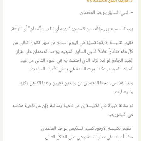
د.جوزيف زيتون
07/01/2018
– النبي السابق يوحنا المعمدان
يوحنّا اسم عبري مؤلّف من كلمتين: “يهوه أي الله، و”حنان” أي الرأفة.
تقيم الكنيسة الأرثوذكسيّة في اليوم السابع من شهر كانون الثاني من
كلّ عام تذكاراً حافلاً للنبي السابق المجيد يوحنا المعمدان على غرار
العيد الجامع لوالدة الإله الذي احتفلنا به في اليوم التالي من عيد
الميلاد المجيد. هكذا جرت العادة في بعض الأعياد السيّدية.
ولد القدّيس يوحنا المعمدان من والدين تقيين وهما الكاهن زكريا
واليصابات.
له مكانة كبيرة في الكنيسة إن من ناحية رسالته وإن من ناحية مكانته
في الليتورجيا.
-تعيد الكنيسة الارثوذكسية للقدّيس يوحنا المعمدان
ستّة أعياد على مدار السنة وهي على الشكل التالي