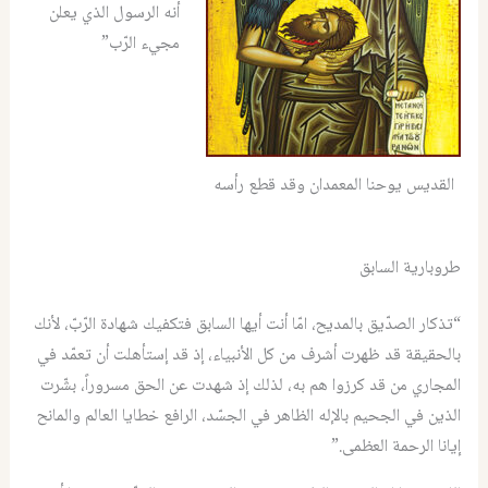
أنه الرسول الذي يعلن
مجيء الرّب”
القديس يوحنا المعمدان وقد قطع رأسه
طروبارية السابق
“تذكار الصدّيق بالمديح، امّا أنت أيها السابق فتكفيك شهادة الرّبّ، لأنك
بالحقيقة قد ظهرت أشرف من كل الأنبياء، إذ قد إستأهلت أن تعمّد في
المجاري من قد كرزوا هم به، لذلك إذ شهدت عن الحق مسروراً، بشّرت
الذين في الجحيم بالإله الظاهر في الجسّد، الرافع خطايا العالم والمانح
إيانا الرحمة العظمى.”