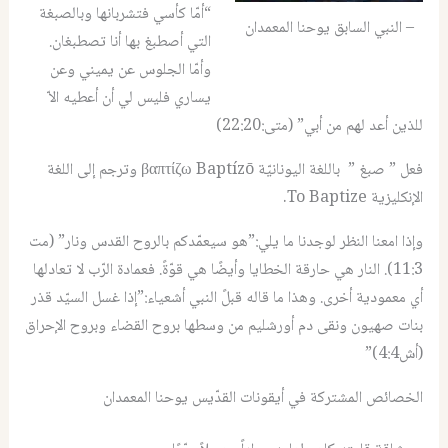
“أمّا كأسي فتشربانها وبالصبغة
– النبي السابق يوحنا المعمدان
التي أصطبغ بها أنا تصطبغان.
وأمّا الجلوس عن يميني وعن
يساري فليس لي أن أعطيه الاّ
للذين أعد لهم من أبي” (متى:22:20)
فعل ” صبغ ” باللغة اليونانيّة βαπτίζω Baptízō وترجم إلى اللغة
الإنكليزية To Baptize.
وإذا امعنا النظر لوجدنا ما يلي:”هو سيعمّدكم بالروح القدس ونار” (مت
11:3). النار هي حارقة الخطايا وأيضًا هي قوّةً. فعمادة الرّب لا تعادلها
أي معمودية أخرى. وهذا ما قاله قبلً النبي أشعياء:”إذا غسل السيّد قذر
بنات صهيون ونقى دم أورشليم من وسطها بروح القضاء وبروح الإحراق
(أش4:4)”
الخصائص المشتركة في أيقونات القدّيس يوحنا المعمدان