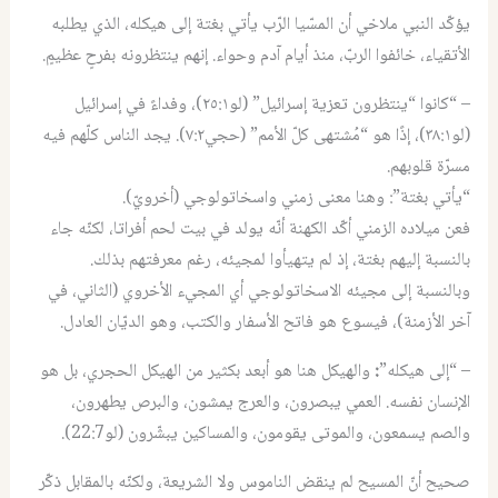
يؤكّد النبي ملاخي أن المسّيا الرّب يأتي بغتة إلى هيكله، الذي يطلبه
الأتقياء، خائفوا الربّ، منذ أيام آدم وحواء. إنهم ينتظرونه بفرحٍ عظيمٍ.
– “كانوا “ينتظرون تعزية إسرائيل” (لو٢٥:١)، وفداءً في إسرائيل
(لو٣٨:١)، إذًا هو “مُشتهى كلّ الأمم” (حجي٧:٢). يجد الناس كلّهم فيه
مسرّة قلوبهم.
“يأتي بغتة”: وهنا معنى زمني واسخاتولوجي (أخرويّ).
فعن ميلاده الزمني أكّد الكهنة أنّه يولد في بيت لحم أفراتا، لكنّه جاء
بالنسبة إليهم بغتة، إذ لم يتهيأوا لمجيئه، رغم معرفتهم بذلك.
وبالنسبة إلى مجيئه الاسخاتولوجي أي المجيء الأخروي (الثاني، في
آخر الأزمنة)، فيسوع هو فاتح الأسفار والكتب، وهو الديّان العادل.
– “إلى هيكله”
:
والهيكل هنا هو أبعد بكثير من الهيكل الحجري، بل هو
الإنسان نفسه. العمي يبصرون، والعرج يمشون، والبرص يطهرون،
والصم يسمعون، والموتى يقومون، والمساكين يبشّرون (لو22:7).
صحيح أنّ المسيح لم ينقض الناموس ولا الشريعة، ولكنّه بالمقابل ذكّر