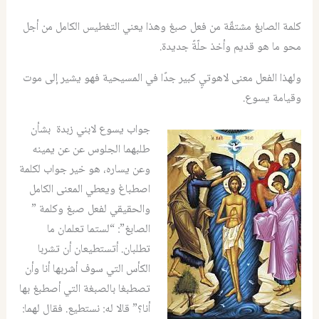
كلمة الصابغ مشتقّة من فعل صبغ وهذا يعني التغطيس الكامل من أجل
محو ما هو قديم وأخذ حلّةً جديدة.
ولهذا الفعل معنى لاهوتيٍ كبير جدًا في المسيحية فهو يشير إلى موت
وقيامة يسوع.
جواب يسوع لابني زبدة بشأن
طلبهما الجلوس عن عن يمينه
وعن يساره، هو خير جواب لكلمة
اصطباغ ويعطي المعنى الكامل
والحقيقي لفعل صبغ وكلمة ”
الصابغ”: “لستما تعلمان ما
تطلبان. أتستطيعان أن تشربا
الكأس التي سوف أشربها أنا وأن
تصطبغا بالصبغة التي أصطبغ بها
أنا؟” قالا له: نستطيع. فقال لهما: