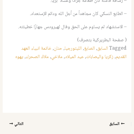
–
رشاقة قامته كان طعامه جراداً وعسلاً برّيًا.
– الطابع النسكي كان مجاهداً من أجل الله ودائم الإستعداد.
– الاستشهاد لم يساوم على الحق وفال لهيرودس جهارًا خطيئته.
( صفحة البطريركية بتصرف)
Tagged
السابق
,
الصابغ
,
الليتورجيا
,
حنان
,
خاتمة انبياء العهد
القديم
,
زكريا واليصابات
,
عيد الميلاد
,
ملاخي
,
ملاك الصحراء
,
يهوه
السابق
التالي