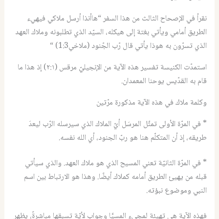
نقرأ في الإصحاح الثالث من هذا السفر “هاأنذا أرسل ملاكي فيهيء
الطريق أمامي ويأتي بغتة إلى هيكله، السيّد الذي تطلبونه وملاك العهد
الذي تسرّون به هوذا يأتي قال رّب الجّنود (ملاخي1:3) “
استمدّت الكنيسة تفسير هذه الآية من الإنجيليّ مرقس (٢:١) إذ هذا ما
قام به القدّيس يوحنا المعمدان.
وكلمة ملاك في هذه الآية مذكورة مرّتين
* في المرّة الأولى تمثّل المرسَل أيّ الملاك الذي سيرسله الرّب ليعدَ
طريقه، إذ أن المتكلّم هنا هو ربّ الجنود، أي الله نفسه.
* في المرّة الثانيّة تعني المسيح الذي هو ملاك العهد. والذي سيأتي
قبله من يهيئ الطريق أمامه كملاك أيضًا. وهذا هو الارتباط بين اسم
النبي وموضوع نبؤته.
فهذه الآية هي تهيئة لمجيء المسيَّا وجواب لأيّة تسبقها مباشرةً، يظهر