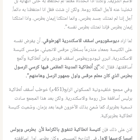
الاسم الشريف. ولكننا اذا اتخذناه معلماً لم نحتفظ به حتى النهاية بل
تخلينا عنه لأجل الملكة رومة. ولكن ان شئت فقل انا احتفظنا به دائماً.
أجل إننا لم نمتلك جسد بطرس، وانما امتلكنا إيمان بطرس، واذا امتلكنا
إيمان بطرس فإننا نمتلك بطرس نفسه”.
لما اراد
ديوسقوروس اسقف الاسكندرية الهرطوقي
، أن يفرض نفسه
على الكنيسة جمعاء متذرعاً بسلطان مرقس الانجيلي، مؤسس كنيسة
الاسكندرية، انبرى ثيودوريطوس اسقف قورش وابن أنطاكية وألمع
أساقفتها، فقال له:
”إن أنطاكية المدينة العظمى فيها كرسي الرسول
بطرس الذي كان معلم مرقس واول جمهور الرسل وهامتهم”.
وفي مجمع خلقيدونية المسكوني الرابع(451م) خوطب أسقف أنطاكية
برئيس أساقفة مثل رومة والاسكندرية. ولكن بعد هذا المجمع سادت
تسمية بطريرك كما سُميّ بذلك الآخرون فيما بعد بزمان، وسُميت كنيسة
انطاكية بطريركية.
اذن على ذلك فإن
كنيسة انطاكية تتفوق بالكرامة لأن بطرس وبولس
اسسا كرسيها الاول
في التاريخ المسيحي وكان بطرس اول اساقفته