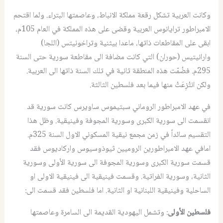
وكانت العربية تشكل رقعة مملكة الانباط، وعاصمتها البتراء. ولما اقتحم
الامبراطور ترايانوس العربية وقضى على هذه المملكة في العام 105م،
ابقى على المقاطعات ذاتها، ماعدا بيثنية وتراخونيتس (اللجا)
وارانيتيس (حوران) التي كانت مضافة الى مقاطعة سورية حتى السنة
295م. فضُمّت هذه المنطقة ثانية في تلك السنة ذاتها الى العربية.
ولكن انتُزِعَتْ منها فيما بعد فلسطين الثالثة.
في عهد الامبراطور الروماني سبتيموس ساويرس كانت سورية قد
انقسمت الى سورية الكبرى وسورية المجوفة وفينيقية. وظل هذا
التقسيم سائداً في زمن مجمع نيقية المسكوني الاول السنة 325م.
امافي عهد الامبراطورين الروميين ثيوذوسيوس واركاديوس فقد
قسمت سورية الكبرى وسورية المجوفة الى سورية الأولى وسورية
الثانية، وسورية الفراتية. وقسمت فينيقية الى فينيقية الاولى او
الساحلية وفينيقية اللبنانية او الثانية. اما فلسطين فقد قسمت الى:
فلسطين الأولى
: وتشمل اليهودية القديمة الى السامرة وعاصمتها