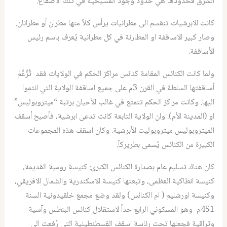
الشرق فحدودها هي حدود وجود المسيحية في تلك الاصقاع.
كانت الابرشيات تنقسم الى مطرانيات يرأس كلاً منها مطران أو مطرانان.
وصار كبير الاساقفة او المطارنة في كل مطرانية يُعرف باسم رئيس
الأساقفة.
ولما كانت الكنائس المقامة كنائس مراكز الحكم في الولايات فقد تَّزَّعَّمَ
أساقفتها السلطة في القرن 3م على جميع اساقفة الولاية التي انتموا
اليها. وكانت مراكز الحكم تتمتع في غالب الأحيان برتبة “ميتروبوليس”
او (المدينة الأم). وان الولاية التابعة كانت تدعى ابرشية، فأصبح أسقف
الميتروبوليس ميتروبوليت الأبرشية. وكان اسقف هذه المجموعات
الكبيرة من الكنائس يُسمى بطريركاً.
كان هناك تسليم عام بصدارة الكنائس الكبرى: كنيسة رومية القديمة،
كنيسة انطاكية العظمى، وتبعتها كنيسة الاسكندرية والشمال الافريقي،
وكنيسة اورشليم ( ام الكنائس) ولقد وضع مجمع خلقيدونية السنة
451م وهو المسكوني الرابع حداً لاستقلال كنائس البنطس وآسية
وتراقية فجعلها تحت رئاسة اسقف القسطنطينية التي رُفعت الى