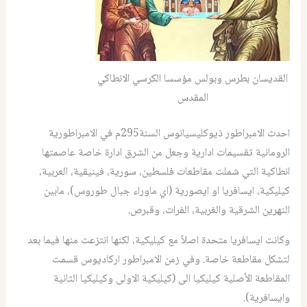
القديسان بطرس وبولس مؤسسا الكرسي الانطاكي
المقدس
احدث الامبراطور ذيوكليسيانوس السنة295م في الامبراطورية
الرومانية تقسيمات ادارية وجعل من الشرق ادارة خاصة عاصمتها
انطاكية التي شملت مقاطعات فلسطين، سورية، فينيقية، العربية،
كيليكية، ايسافريا او ايصورية (اي ماوراء جبال طوروس)، مابين
النهرين الشرقية والغربية، الفرات، وقبرص.
وكانت ايسافريا متحدة اصلاً مع كيليكية، لكنها انتزعت منها فيما بعد
لتشكل مقاطعة خاصة. وفي زمن الامبراطور اركاديوس قسمت
المقاطعة الأصلية كيليكيا الى (كيليكية الاولى وكيليكيا الثانية
وايسافرية).