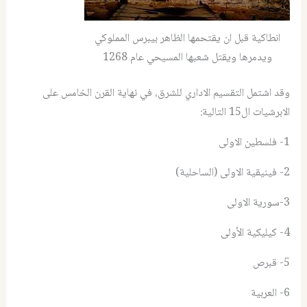
انطاكية قبل ان يقتحمها الظاهر بيبرس المملوكي
ويدمرها ويقتل شعبها المسيحي عام 1268
وقد اشتمل التقسيم الاداري للشرق، في نهاية القرن الخامس على
الابرشيات ال15 التالية:
1- فلسطين الاولى
2- فينيقية الاولى (الساحلية)
3-سورية الاولى
4- كيليكية الأولى
5- قبرص
6- العربية