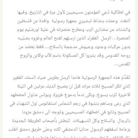
في انطاكية دُعي المؤمنون مسيحيين لأول مرة في التاريخ، وفيها
التقت وعملت بنشاط تبشيري جمهرة رسولية وافدة من فلسطين
والشتات من مختاري الرب ومطرح عنصرته في علية اورشليم يوم
العنصرة… الرسل الفقراء الذين ارسلهم لفتح العالم وغزوه بصليبه
بدون مركبات وجنود وجيوش مدججة بالسلاح… فقط بعضد من
روحه القدوس وقد بشروا كل المسكونة باسم الآب والابن والروح
القدس…
تَقَدَّمَ هذه الجمهرة الرسولية هامتا الرسل بطرس صياد السمك الفقير
الذي انكر المسيح ثلاث مرات قبل ان يصيح الديك مرتين في الليلة
الاخيرة للرب يسوع، وبكى ندماً بدموع غزيرة. وبولس شاول المضطهد
الذي رعى وساهم بنشوة في رجم الشماس استفانوس اول الشهداء في
المسيح وتابع في اضطهاد المسيحيين وتوجه الى دمشق مزودا
بالرجال والسلاح وكل التسهيلات للبطش بأصحاب الطريقة الجديدة
بزعامة اسقفهم الرسول حنانيا الدمشقي لكنه وعلى طريق دمشق انقلب