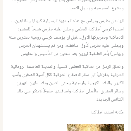
ذاك الانقلاب الخطيروصيرته دمشق بماء برداها هامة رسل المسيح…
ومشرع المسيحية ورسول الامم…
الهامتان بطرس وبولس مع هذه الجمهرة الرسولية كبرنابا وماتاهين…
اسسوا كرسي أنطاكية العظمى وجلس عليه بطرس شيخاً للعشيرة
الانطاكية وبطريركها الاول…قبل ان يؤسسا كرسي رومية بعشرين سنة
ويجلس عليه بطرس كأول اساقفته، ومن ثم يستشهدان (بطرس
وبولس) بأمر الطاغية نيرون بعد سنتين من التأسيس والجلوس.
وانطلق الرسل من انطاكية العظمى كنسياً، والمدينة العاصمة الرومانية
الشرقية جغرافياً الى سائر الاصقاع الشرقية ككل آسية الصغرى وآسيا
الكبرى والبلاد الكرجية وارمينية وحتى الصين وبلاد مابين النهرين
وسائر المشرق، ماأعطى انطاكية واساقفتها حقوقاً لاتنكر على تلك
الكنائس الجديدة.
مكانة اسقف انطاكية