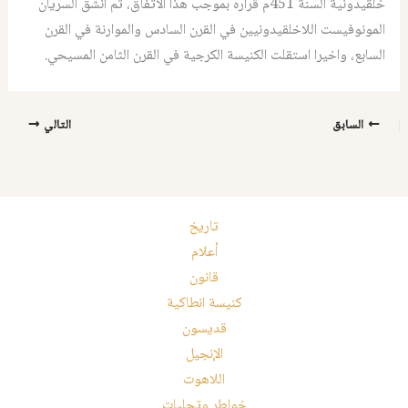
خلقيدونية السنة 451م قراره بموجب هذا الاتفاق، ثم انشق السريان
المونوفيست اللاخلقيدونيين في القرن السادس والموارنة في القرن
السابع، واخيرا استقلت الكنيسة الكرجية في القرن الثامن المسيحي.
السابق
التالي
تاريخ
أعلام
قانون
كنيسة انطاكية
قديسون
الإنجيل
اللاهوت
خواطر وتجليات