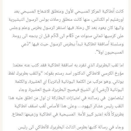
كانت أنطاكية المركز المسيحي الأول ومنطلق الاشعاع المسيحي بعد
اورشليم ام الكنائس، منها كانت منطلق رحلات بولس الرسول التبشيرية
واليها كان يعود بعد كل رحلة. فيها استقر الرسول بطرس وعلم وجلس
على كرسيها ثماني سنوات من 45م الى 53م قبل ان يتجه الى رومة.
وسلسلة أساقفة انطاكية تبدأ ببطرس الرسول حيث فيها “دُعي
المسيحيون اولاً”.
اما لقب البطريرك الذي تفرد به اساقفة انطاكية فقد كتب عنه معلمنا
مؤرخ الكرسي الانطاكي الدكتور اسد رستم بقوله: “واللقب بطريرك لفظ
يوناني. وهو مركب من الكلمة اليونانية (باتريا) اي العشيرة، والكلمة
اليونانية (آرشي) اي الشيخ فيصبح البطريرك شيخ العشيرة. وجاء
لبلصامون في رسالته في امتيازات البطاركة ان اول من اطلق عليه هذا
اللقب رئيس عشائر اليهود… وعلى هذا الأساس لُقب اسقف انطاكية
بطريركاً لأنه اعتبر كبير الأمة المسيحية في انطاكية وزعيمها المطاع.
وجاء في رسالة كتبها بطرس الثالث البطريرك الأنطاكي الى رئيس