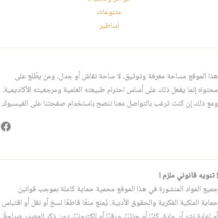
متنوعات
اساطير
هذا الموقع مساحة معرفة وتوثيق، لا ساحة نقاش أو جدل، ومن يطّلع على
محتواه إنما يفعل ذلك على أساس احترام طبيعته العلمية ومرجعيته الأكاديمية.
ومع ذلك إن كنت ترغب بالتواصل معنا ننصح باستخدام صفحتنا على الفيسبوك.
فيس
! تنويه قانوني ملزم !
جميع المواد المنشورة في هذا الموقع محمية حماية كاملة بموجب قوانين
حماية الملكية الفكرية والحقوق الأدبية. يُمنع منعًا قاطعًا نسخ أو نقل أو اقتباس
أو إعادة نشر أي مادة، كليًا أو جزئيًا، ورقيًا أو إلكترونيًا، دون ذكر المصدر صراحةً