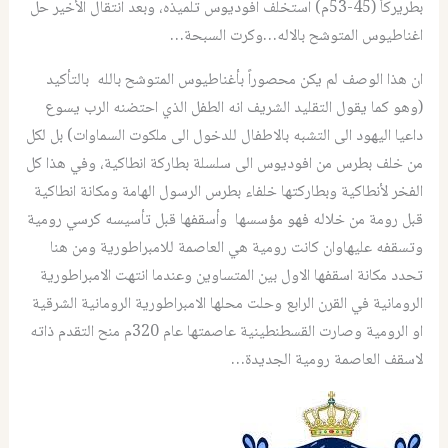
بطريركاً (45-53م) استخلف افوديوس تلميذه، وبعد انتقال الأخير حل
اغناطيوس المتوشح بالاله…وكرت السبحة…
ان هذا الوصف لم يكن محصوراً بأغناطيوس المتوشح بالله بالتأكيد
(وهو كما يقول التقليد الشريف انه الطفل الذي احتضنه الرب يسوع
داعيا اليهود الى التشبه بالاطفال للدخول الى ملكوت السماوات) بل لكل
من خلف بطرس من افوديوس الى سلسلة بطاركة انطاكية، وفي هذا كل
الفخر لأنطاكية وبطاركتها خلفاء بطرس الرسول الهامة ومكانة انطاكية
قبل رومة من خلاله فهو مؤسسها وأسقفها قبل تأسيسه كرسي رومية
وتسقفه عليهاوان كانت رومية هي العاصمة للامبراطورية ومن هنا
تحدد مكانة اسقفها الاول بين المتساوين وعندما انتهت الامبراطورية
الرومانية في القرن الرابع وحلت محلها الامبراطورية الرومانية الشرقية
او الرومية وصارت القسطنطينية عاصمتها عام 320م منح التقدم ذاته
لاسقف العاصمة رومية الجديدة…