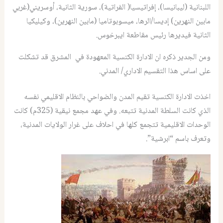
اللبنانية (ليبانيسا)، إفراتيسيا( الفراتية)، سورية الثانية، أوسريني(غربي
مابين النهرين) إديسا/الرها، ميسوبوتاميا (مابين النهرين)، وكيليكيا
الثانية فيديرها رئيس مقاطعة ايبرخوس.
ومن الجدير ذكره ان الادارة الكنسية المعهودة في المشرق قد تشكلت
على اساس هذا التقسيم الاداري/ المدني.
اخذت الادارة الكنسية تقيم المدن والضواحي بالنظام الاقليمي نفسه
الذي كانت السلطة المدنية تتبعه. وفي عهد مجمع نيقية (325م) كانت
الوحدات الاقليمية تتجمع كلها في احلاف على غرار الولايات المدنية،
وتعرف باسم “ابرشية”.