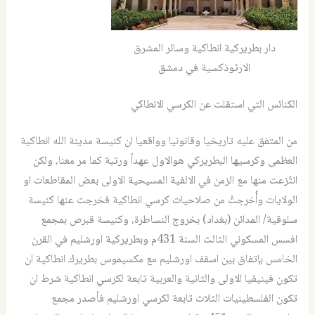
دار بطريركية انطاكية وسائر المشرق
الارثوذكسية في دمشق
الكنائس التي استقلت عن الكرسي الانطاكي
من المتفق عليه تاريخيا وقانونيا وواقعيا ان كنيسة مدينة الله انطاكية
العظمى وكرسيها البطريركي هوالاول عهداً ورتبة كما مر معنا، ولكن
انتُزعت منها مع الزمن في الالفية المسيحية الاولى بعض المقاطعات او
الولايات وأُخرجتْ من صلاحيات كرسي انطاكية فخرجت عنها كنيسة
سلوقية/ المدائن (بغداد) بخروج النساطرة، وكنيسة قبرص بمجمع
افسس المسكوني الثالث السنة 431م وبطريركية اورشليم في القرن
الخامس بإتفاق بين اسقف اورشليم مع مكسيموس بطريرك انطاكية ان
تكون فينيقيا الاولى والثانية والعربية تابعة لكرسي انطاكية شرط ان
تكون الفلسطينيات الثلاث تابعة لكرسي اورشليم فأصدر مجمع