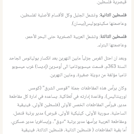
قيصرية فلسطين.
فلسطين الثانية
: وتشمل الجليل وكل الأقسام الأصلية لفلسطين،
وعاصمتها سكيتوبوليس(بيسان).
فلسطين الثالثة
: وتشمل العربية الصخرية حتى البحر الأحمر،
وعاصمتها البتراء.
وبعد ان احتل الفرس جزئياً مابين النهرين بعد انكسار يوليانوس الجاحد
السنة 363م، قسمت ميسوبوتاميا الى أوسرين (إديسا) غرب ميسوبو
تاميا مؤلفة من دويلة صغيرة، ومابين النهرين.
وكان يرأس هذه المقاطعات جملة “قومس الشرق” (كومس
اورينتاليس)، وقاعدة إدارته في أنطاكية. يساعده في ادارة كل مقاطعة
مدير، فيرأس المقاطعات الخمس الأولى (فلسطين الأولى، فينيقية
الساحلية، سورية الأولى، كيليكية الأولى، قبرص) مدير برتبة قنصل،
ومقاطعة العربية يرأسها مدير برتبة “دوق”، وإيسافريا مدير عسكري،
أما بقية المقاطعات ( فلسطين الثانية، فلسطين الثالثة، فينيقية