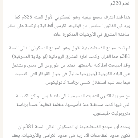
العام 320م.
هذا فقد اعترف مجمع نيقية وهو المسكوني الأول السنة 325م كما
ورد في القانون السادس من قوانينه، لكرسي أنطاكية بالرئاسة على سائر
أساقفة المشرق في الأبرشيات المذكورة اعلاه.
ثم ثبت مجمع القسطنطينية الاول وهو المجمع المسكوني الثاني السنة
381م هذا القرار، وكانت ادارة المشرق الرومانية (اوالولاية المشرقية)
وقد اصبحت انطاكية عاصمتها، تمتد من طوروس الى مصر، وتشتمل
على البلاد الكرجية (جيورجيا حالياً) في جبال القوقاز التي اكتسبت
فيما بعد شبه استقلال كنسي برئاسة كاثوليكوس.
من سورية الكبرى انتشرت المسيحية الى بلاد فارس، ولكن الكنيسة
التي فيها كانت مستقلة منذ تأسيسها، منظمة تنظيماً حسناً برئاسة
متروبوليت طيسفون.
وحدد آباء مجمع القسطنطينة او المسكوني الثاني السنة 381م ان
تكون حدود المقاطعات الادارية هي حدود الكراسي والأبرشيات. يعقد