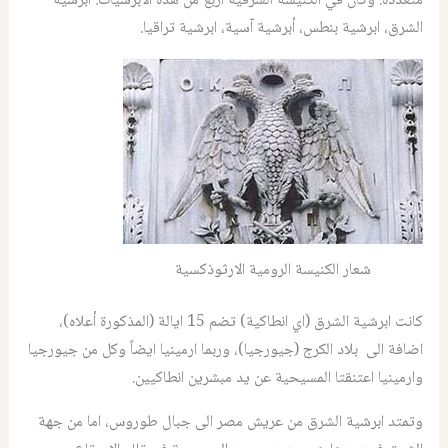
متعددة. وكان في الكنيسة الشرقية أربع من هذه الابرشيات: ابرشية
الشرق، ابرشية بنطس، أبرشية آسية، ابرشية تراقيا.
شعار الكنيسة الرومية الارثوذكسية
كانت ابرشية الشرق (اي انطاكية) تضم 15 ايالة (المذكورة أعلاه)،
اضافة الى بلاد الكرج (جيورجيا)، وربما ارمينيا ايضاً وكل من جيورجيا
وارمينيا اعتنقتا المسيحية عن يد مبشرين انطاكيين.
وتمتد ابرشية الشرق من عريش مصر الى جبال طوروس، اما من جهة