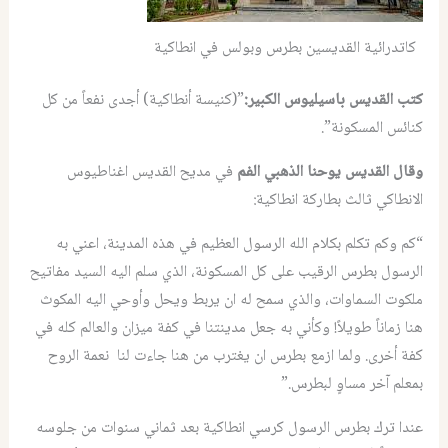
كاتدرائية القديسين بطرس وبولس في انطاكية
كتب القديس باسيليوس الكبير:
”(كنيسة أنطاكية) أجدى نفعاً من كل
كنائس المسكونة”.
وقال القديس يوحنا الذهبي الفم
في مديح القديس اغناطيوس
الانطاكي ثالث بطاركة انطاكية:
“كم وكم تكلم بكلام الله الرسول العظيم في هذه المدينة، اعني به
الرسول بطرس الرقيب على كل المسكونة، الذي سلم اليه السيد مفاتيح
ملكوت السماوات، والذي سمح له ان يربط ويحل وأوحي اليه المكوث
هنا زماناً طويلاً! وكأني به جعل مدينتنا في كفة ميزان والعالم كله في
كفة أخرى. ولما ازمع بطرس ان يغترب من هنا جاءت لنا نعمة الروح
بمعلم آخر مساوٍ لبطرس.”
عندا ترك بطرس الرسول كرسي انطاكية بعد ثماني سنوات من جلوسه