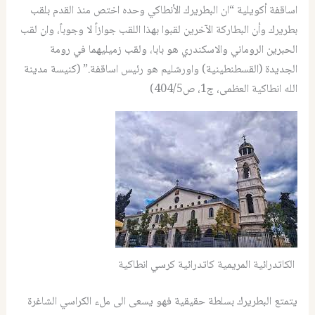
اساقفة أكويلية “ان البطريرك الأنطاكي وحده اختص منذ القدم بلقب
بطريرك وأن البطاركة الآخرين لقبوا بهذا اللقب جوازاً لا وجوباً، وان لقب
الحبرين الروماني والاسكندري هو بابا، ولقب زميليهما في رومة
الجديدة (القسطنطينية) واورشليم هو رئيس اساقفة.” (كنيسة مدينة
الله انطاكية العظمى، ج1، ص404/5)
الكاتدرائية المريمية كاتدرائية كرسي انطاكية
يتمتع البطريرك بسلطة حقيقية فهو يسعى الى ملء الكراسي الشاغرة