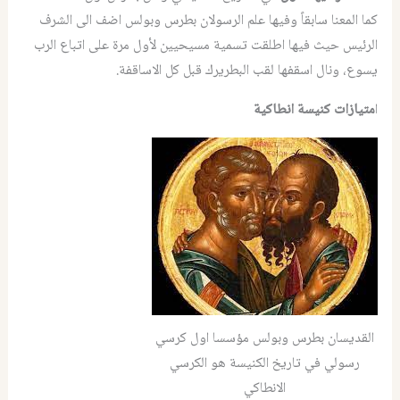
كما المعنا سابقاً وفيها علم الرسولان بطرس وبولس اضف الى الشرف
الرئيس حيث فيها اطلقت تسمية مسيحيين لأول مرة على اتباع الرب
يسوع، ونال اسقفها لقب البطريرك قبل كل الاساقفة.
ا
متيازات كنيسة انطاكية
القديسان بطرس وبولس مؤسسا اول كرسي
رسولي في تاريخ الكنيسة هو الكرسي
الانطاكي