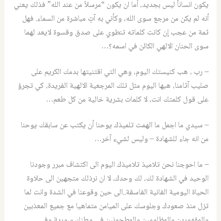
يكون انساناً ليس بجديد، أما ان يكون “مرسلاً من عند الله” فذلك يعني
أنه لم يكن من مرجع سوى الله، وكأني به آتٍ مباشرة من السماء. فهل
ثمة من عجب إن كانت كلماته تنطوي على صدق وقسوة لايعد لهما
سوى الحنان الالهي الكائن في اسمه؟…
– رب ، هب كنيستك اليوم، وهي التي اقتنيتها بدمك الكريم على
صليب آثامنا، هبها اليوم مثل تلك المرجعية الالهية الفريدة، كي تجرؤ
على قول كلمتك انت، لا كلمات بشرية خالية من كل طعم…
– سيدي ما اجمل ما الهمت تلميذك يوحنا أن يكتب عن سابقك يوحنا
من انه جاء للشهادة – وليس لشيء آخر…
– ما احوجنا نحن تلاميذ تلاميذك اليوم الى اكتشاف مبرر وجودنا
الوحيد في الشهادة لك، لك وحدك، لا ان نرذلك متجهين الى حلاوة
الحياة اليومية الفانية الفاسقة..الى حين وقوعنا في الشدة وانت لما
تزل منذ صعودك وجلوسك على الميامن متماهيا مع جميع المعذبين
والمقهورين والمظلومين والمطحونين في وطنك سورية وفي