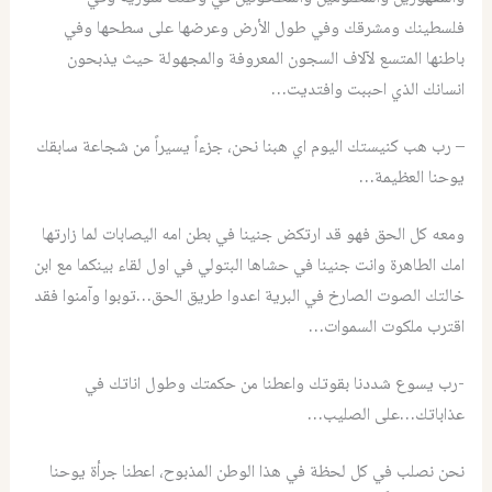
فلسطينك ومشرقك وفي طول الأرض وعرضها على سطحها وفي
باطنها المتسع لآلاف السجون المعروفة والمجهولة حيث يذبحون
انسانك الذي احببت وافتديت…
– رب هب كنيستك اليوم اي هبنا نحن، جزءاً يسيراً من شجاعة سابقك
يوحنا العظيمة…
ومعه كل الحق فهو قد ارتكض جنينا في بطن امه اليصابات لما زارتها
امك الطاهرة وانت جنينا في حشاها البتولي في اول لقاء بينكما مع ابن
خالتك الصوت الصارخ في البرية اعدوا طريق الحق…توبوا وآمنوا فقد
اقترب ملكوت السموات…
-رب يسوع شددنا بقوتك واعطنا من حكمتك وطول اناتك في
عذاباتك…على الصليب…
نحن نصلب في كل لحظة في هذا الوطن المذبوح، اعطنا جرأة يوحنا