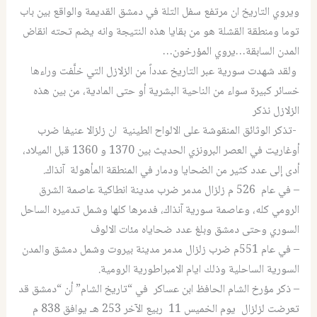
ويروي التاريخ ان مرتفع سفل التلة في دمشق القديمة والواقع بين باب
توما ومنطقة القشلة هو من بقايا هذه النتيجة وانه يضم تحته انقاض
المدن السابقة…يروي المؤرخون…
ولقد شهدت سورية عبر التاريخ عدداً من الزلازل التي خلَّفت وراءها
خسائر كبيرة سواء من الناحية البشرية أو حتى المادية، من بين هذه
الزلازل نذكر
-تذكر الوثائق المنقوشة على الالواح الطينية ان زلزالا عنيفا ضرب
أوغاريت في العصر البرونزي الحديث بين 1370 و 1360 قبل الميلاد،
أدى إلى عدد كثير من الضحايا ودمار في المنطقة المأهولة آنذاك.
– في عام 526 م زلزال مدمر ضرب مدينة انطاكية عاصمة الشرق
الرومي كله، وعاصمة سورية آنذاك، فدمرها كلها وشمل تدميره الساحل
السوري وحتى دمشق وبلغ عدد ضحاياه مئات الالوف
– في عام 551م ضرب زلزال مدمر مدينة بيروت وشمل دمشق والمدن
السورية الساحلية وذلك ايام الامبراطورية الرومية.
– ذكر مؤرخ الشام الحافظ ابن عساكر في “تاريخ الشام” أن “دمشق قد
تعرضت لزلزال يوم الخميس 11 ربيع الآخر 253 هـ يوافق 838 م