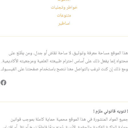
خواطر وتجليات
متنوعات
اساطير
هذا الموقع مساحة معرفة وتوثيق، لا ساحة نقاش أو جدل، ومن يطّلع على
محتواه إنما يفعل ذلك على أساس احترام طبيعته العلمية ومرجعيته الأكاديمية.
ومع ذلك إن كنت ترغب بالتواصل معنا ننصح باستخدام صفحتنا على الفيسبوك.
فيس
! تنويه قانوني ملزم !
جميع المواد المنشورة في هذا الموقع محمية حماية كاملة بموجب قوانين
حماية الملكية الفكرية والحقوق الأدبية. يُمنع منعًا قاطعًا نسخ أو نقل أو اقتباس