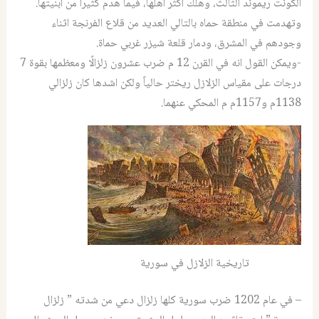
الكونت ريموند الثالث، وهلك أكثر أهلها، فيما هُدم كثيراً من أبنيتها.
وتهدمت في منطقة حماه بالتالي العديد من قلاع الفرنجة اثناء
وجودهم في المشرق، ودمار قلعة شيزر غربي حماة.
-ويمكن القول انه في القرن 12 م ضرب عشرون زلزالًا ومعظمها بقوة 7
درجات على مقياس الزلازل ريختر حالياً ولكن اشدها كان زلزالي
1138م و1157م م المحكي عنهما.
تاريخية الزلازل في سورية
– في عام 1202 ضرب سورية كلها زلزال دعي من شدته ” زلزال