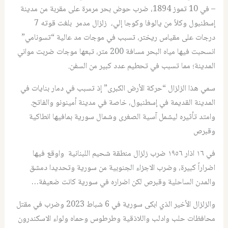
– في 10 تموز 1894، ضرب حوض بحر مرمرة على مقربة من مدينة
إسطنبول وكلاً من يالوفا وكوجا إلي، زلزال مدمر بلغت قوته 7
درجات على مقياس ريختر، تسبب في موجات مد عالية “تسونامي”
انسحبت فيها مياه البحر مسافة 200 متر، تبعها موجات ضربت مواني
المدينة؛ مما تسبب في تحطيم عدد كبير من السفن.
سمي هذا الزلزال “حركة الأرض الكبرى” إذ تسبب في دمار بنايات في
المدينة القديمة في إسطنبول، خاصة في مدينة أمينونو والفاتح.
وامتد تأثيره ليشمل آسية الصغرى وشمال سورية بمافيها انطاكية
وقبرص
في ١٦ اذار ١٩٥٦ ضرب زلزال منطقة شحيم اللبنانية واوقع فيها
اضراراً كبيرة، وضرب الاجزاء الجنوبية من سورية وتحديدا دمشق
والمدن الساحلية وقبرص لكن اضراره في سورية كانت ضعيفة…
والزلزال الأخير الذي ابكى سورية في 6 شباط 2023 وضرب في مقتل
محافظات حلب وادلب واللاذقية وطرطوس وحماه ولواء الاسكندرون