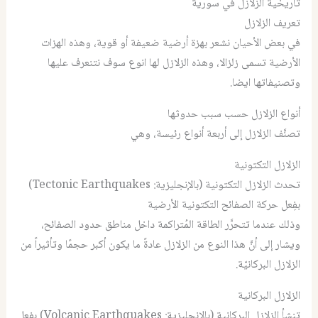
تاريخية الزلازل في سورية
تعريف الزلازل
في بعض الأحيان نشعر بهزة أرضية ضعيفة أو قوية، وهذه الهزات
الأرضية تسمى زلزالا، وهذه الزلازل لها انوع سوف نتنعرف عليها
وتصنيفاتها ايضا.
أنواع الزلازل حسب سبب حدوثها
تصنَّف الزلازل إلى أربعة أنواع رئيسة، وهي
الزلازل التكتونية
تحدث الزلازل التكتونية (بالإنجليزية: Tectonic Earthquakes)
بفِعل حركة الصفائح التكتونية الأرضية
وذلك عندما تتحرَّر الطاقة المُتراكمة داخل مناطق حدود الصفائح،
ويشار إلى أنَّ هذا النوع من الزلازل عادةً ما يكون أكبر حجمًا وتأثيراً من
الزلازل البركانيّة.
الزلازل البركانية
تنشأ الزلازل البركانية (بالإنجليزية: Volcanic Earthquakes) بفِعل