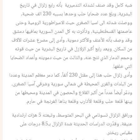
شبه كامل وقد صنف لشدته التدميرية بأنه رابع زلزال في تاريخ
البشرية، وبلغ عدد ضحايا حلب وحدها بسببه 230 الف ضحية،
ووصلت شدته الى اسيا الصغرى حيث الامبراطورية الرومية وحتى
عاصمتها القسطنطينية، وتأثرت به كل المدن السورية بمافيها دمشق.
وقد وصف بأنه الأعنف والأكثر دموية، وأدى إلى مصرع عشرات الآلاف
من السكان. ويعد رابع أكبر الزلازل في تاريخ البشرية من حيث قوته
وحجم الدمار الذي نتج عنه، والثالث من حيث دمويته وأعداد الضحايا
التي خلفها.
وأدى زلزال حلب هذا إلى مقتل 230 ألفاً، كما دمر معظم المدينة وعددا
من البلدات والقرى المحيطة في شمالي سورية وشرقي آسيا الصغرى،
ودمّر أيضاً عدداً من أكبر القلاع والحصون في المدينة ومحيطها من
بينها قلعة حلب وقلعة الأتارب وقلعة بناها الفرنجة في حارم.
ورافق الزلزال تسونامي في البحر المتوسط، وتبعته 5 هزات ارتدادية
عنيفة، وقدّرت الدراسات الحديثة شدة الزلزال بـ8.5 درجات على
مقياس ريختر.