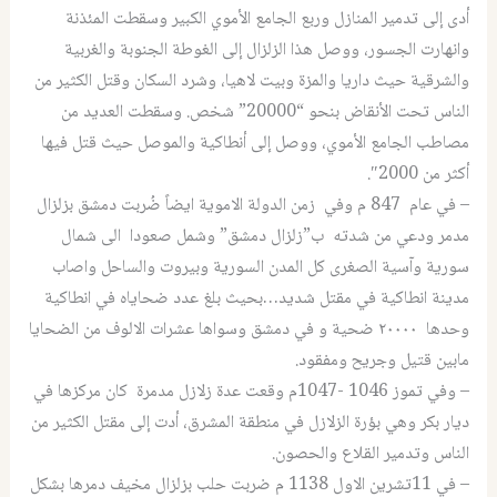
أدى إلى تدمير المنازل وربع الجامع الأموي الكبير وسقطت المئذنة
وانهارت الجسور، ووصل هذا الزلزال إلى الغوطة الجنوبة والغربية
والشرقية حيث داريا والمزة وبيت لاهيا، وشرد السكان وقتل الكثير من
الناس تحت الأنقاض بنحو “20000” شخص. وسقطت العديد من
مصاطب الجامع الأموي، ووصل إلى أنطاكية والموصل حيث قتل فيها
أكثر من 2000″.
– في عام 847 م وفي زمن الدولة الاموية ايضاً ضُربت دمشق بزلزال
مدمر ودعي من شدته ب”زلزال دمشق” وشمل صعودا الى شمال
سورية وآسية الصغرى كل المدن السورية وبيروت والساحل واصاب
مدينة انطاكية في مقتل شديد…بحيث بلغ عدد ضحاياه في انطاكية
وحدها ٢٠٠٠٠ ضحية و في دمشق وسواها عشرات الالوف من الضحايا
مابين قتيل وجريح ومفقود.
– وفي تموز 1046 -1047م وقعت عدة زلازل مدمرة كان مركزها في
ديار بكر وهي بؤرة الزلازل في منطقة المشرق، أدت إلى مقتل الكثير من
الناس وتدمير القلاع والحصون.
– في 11تشرين الاول 1138 م ضربت حلب بزلزال مخيف دمرها بشكل