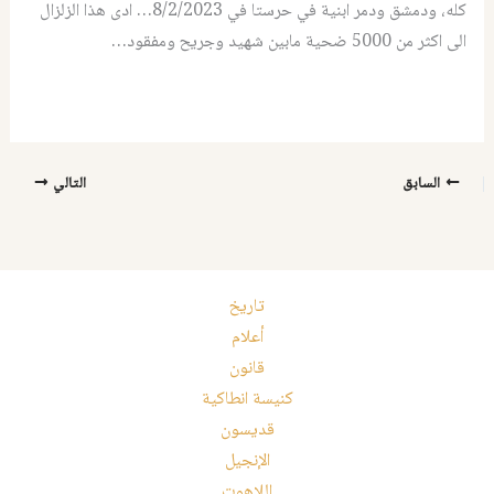
كله، ودمشق ودمر ابنية في حرستا في 8/2/2023… ادى هذا الزلزال
الى اكثر من 5000 ضحية مابين شهيد وجريح ومفقود…
السابق
التالي
تاريخ
أعلام
قانون
كنيسة انطاكية
قديسون
الإنجيل
اللاهوت