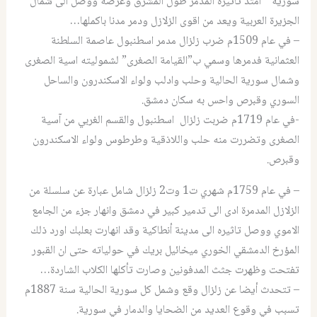
سورية ” امتد تاثيره المدمر طول المشرق وعرضه ووصل الى شمال
الجزيرة العربية ويعد من اقوى الزلازل ودمر مدنا باكملها…
– في عام 1509م ضرب زلزال مدمر اسطنبول عاصمة السلطنة
العثمانية فدمرها وسمي ب”القيامة الصغرى” لشموليته اسية الصغرى
وشمال سورية الحالية وحلب وادلب ولواء الاسكندرون والساحل
السوري وقبرص واحس به سكان دمشق.
-في عام 1719م ضربت زلزال اسطنبول والقسم الغربي من آسية
الصغرى وتضررت منه حلب واللاذقية وطرطوس ولواء الاسكندرون
وقبرص.
– في عام 1759م شهري ت1 وت2 زلزال شامل عبارة عن سلسلة من
الزلازل المدمرة ادى الى تدمير كبير في دمشق وانهار جزء من الجامع
الاموي ووصل تاثيره الى مدينة أنطاكية وقد انهارت بعلبك اورد ذلك
المؤرخ الدمشقي الخوري ميخائيل بريك في حولياته حتى ان القبور
تفتحت وظهرت جثث المدفونين وصارت تأكلها الكلاب الشاردة…
– تتحدث أيضا عن زلزال وقع وشمل كل سورية الحالية سنة 1887م
تسبب في وقوع العديد من الضحايا والدمار في سورية.