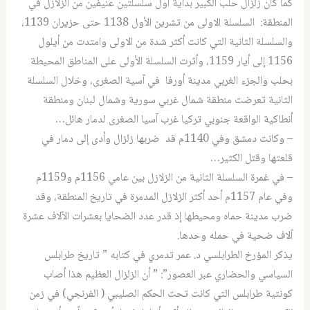
كما كان زلزال حلب الكبير بداية أول سلسلتين عنيفين من الزلازل في
المنطقة: السلسلة الاولى من تشرين الأول 1138 حتى حزيران 1139،
والسلسلة الثانية التي كانت أكثر شدة من الاولى وامتدت من أيلول
1156 إلى أيار 1159، وأثرت السلسلة الأولى على المناطق المحيطة
بحلب والجزء الغربي مدينة أورفا في آسية الصغرى، وخلال السلسلة
الثانية تعرضت منطقة شمال غربي سورية وشمال لبنان ومنطقة
أنطاكية الواقعة جنوبي تركيا غرب آسيا الصغرى لدمار هائل…
– وكانت دمشق وفي 1140م قد ضربها زلزال وأدى إلى دمار في
قلعتها وقتل الكثير…
– في غمرة السلسلة الثانية من الزلازل بين عامي 1156م و1159م
وفي عام 1157م أحد أكثر الزلازل المدمرة في تاريخ المنطقة، وقد
ضرب مدينة حماه ومحيطها إذ قدر عدد الضحايا بعشرات الآلاف عشرة
آلاف ضحية في حمله وحدها.
يذكر المؤرخ الطرابلسي د. عمر تدمري في كتابه ” تاريخ طرابلس
السياسي والحضاري عبر العصور”: ” أن الزلزال العظيم هذا أصاب
كونتية طرابلس التي كانت تحت الحكم الصليبي ( الفرنجي) في زمن