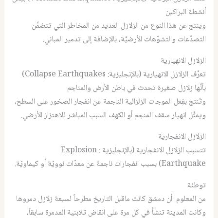
أنشطة البراكين
وينتج عن هذا النوع من الزلازل العديد من المخاطر التي تتضمَّن
التصدّعات والتشوّهات الأرضيَّة، بالإضافة إلى تدمير المباني.
الزلازل الانهيارية
تعرَّف الزلازل الانهيارية (بالإنجليزية: Collapse Earthquakes)
بأنَّها زلازل صغيرة تحدث في باطن الأرض والمناجم
وتَنتج بفِعل الموجات الزلزالية الناجمة عن انفجار الصخور على السطح،
ويمثَّل انهيار سقف المنجم أو الكهف السبب المباشر للاهتزاز الأرضي.
الزلازل الانفجارية
تتسبب الزلازل الانفجارية (بالإنجليزية : Explosion
Earthquake) بسبب انفجارات ناجمة عن معدّات نوويّة أو كيماويّة.
توطئة
من المعلوم أن دمشق كانت ماقبل التاريخ مطرحاً لسبعة زلازل دمروها
وكانت المدينة تنشأ في كل مرة على انقاض تلابنية المدمرة سابقاً،