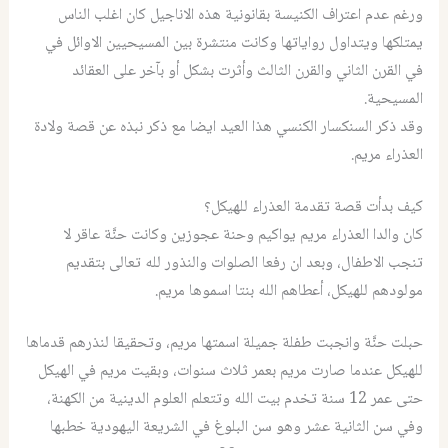
ورغم عدم اعتراف الكنيسة بقانونية هذه الاناجيل كان اغلب الناس
يمتلكها ويتداول رواياتها وكانت منتشرة بين المسيحيين الاوائل في
في القرن الثاني والقرن الثالث وأثرت بشكل أو بآخر على العقائد
المسيحية.
وقد ذكر السنكسار الكنسي هذا العيد ايضا مع ذكر نبذه عن قصة ولادة
العذراء مريم.
كيف بدأت قصة تقدمة العذراء للهيكل؟
كان والدا العذراء مريم يواكيم وحنة عجوزين وكانت حنَّة عاقر لا
تنجب الاطفال، وبعد ان رفعا الصلوات والنذور لله تعالى بتقديم
مولودهم للهيكل، أعطاهم الله بنتا اسموها مريم.
حبلت حنَّة وانجبت طفلة جميلة اسمتها مريم، وتحقيقا لنذرهم قدماها
للهيكل عندما صارت مريم بعمر ثلاث سنوات، وبقيت مريم في الهيكل
حتى عمر 12 سنة تخدم بيت الله وتتعلم العلوم الدينية من الكهنة،
وفي سن الثانية عشر وهو سن البلوغ في الشريعة اليهودية خطبها