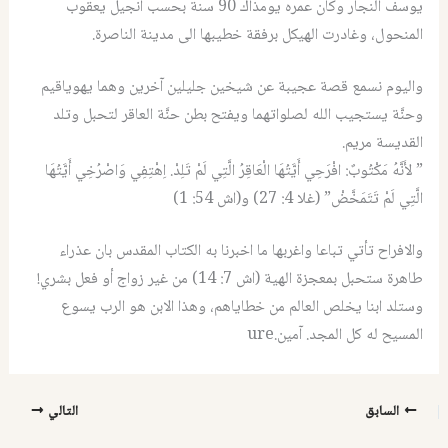
يوسف النجار وكان عمره يومذاك 90 سنة بحسب انجيل يعقوب
المنحول، وغادرت الهيكل برفقة خطيبها الى مدينة الناصرة.
واليوم نسمع قصة عجيبة عن شيخين جليلين آخرين وهما يهوياقيم
وحنَّة يستجيب الله لصلواتهما ويفتح بطن حنَّة العاقر لتحبل وتلد
القديسة مريم.
” لأَنَّهُ مَكْتُوبٌ: افْرَحِي أَيَّتُهَا الْعَاقِرُ الَّتِي لَمْ تَلِدْ. اِهْتِفِي وَاصْرُخِي أَيَّتُهَا
الَّتِي لَمْ تَتَمَخَّضْ” (غلا 4: 27) و(اش 54: 1)
والافراح تأتي تباعا واغربها ما اخبرنا به الكتاب المقدس بان عذراء
طاهرة ستحبل بمعجزة الهية (اش 7: 14) من غير زواج أو فعل بشري!
وستلد ابنا يخلص العالم من خطاياهم، وهذا الابن هو الرب يسوع
المسيح له كل المجد. آمين.ure
السابق
التالي