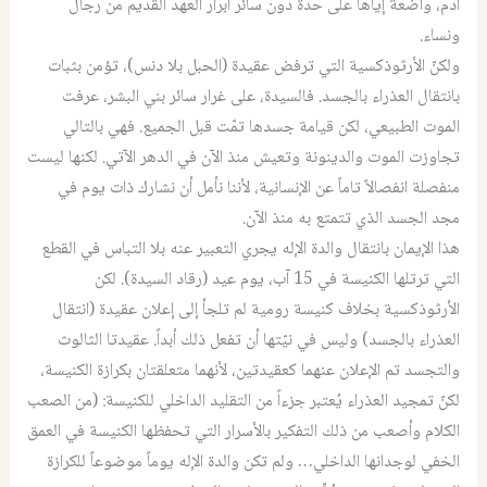
آدم، واضعة إياها على حدة دون سائر أبرار العهد القديم من رجال
ونساء.
ولكنّ الأرثوذكسية التي ترفض عقيدة (الحبل بلا دنس)، تؤمن بثبات
بانتقال العذراء بالجسد. فالسيدة، على غرار سائر بني البشر، عرفت
الموت الطبيعي، لكن قيامة جسدها تمّت قبل الجميع. فهي بالتالي
تجاوزت الموت والدينونة وتعيش منذ الآن في الدهر الآتي. لكنها ليست
منفصلة انفصالاً تاماً عن الإنسانية، لأننا نأمل أن نشارك ذات يوم في
مجد الجسد الذي تتمتع به منذ الآن.
هذا الإيمان بانتقال والدة الإله يجري التعبير عنه بلا التباس في القطع
التي ترتلها الكنيسة في 15 آب، يوم عيد (رقاد السيدة). لكن
الأرثوذكسية بخلاف كنيسة رومية لم تلجأ إلى إعلان عقيدة (انتقال
العذراء بالجسد) وليس في نيّتها أن تفعل ذلك أبداً. عقيدتا الثالوث
والتجسد تم الإعلان عنهما كعقيدتين، لأنهما متعلقتان بكرازة الكنيسة،
لكنّ تمجيد العذراء يُعتبر جزءاً من التقليد الداخلي للكنيسة: (من الصعب
الكلام وأصعب من ذلك التفكير بالأسرار التي تحفظها الكنيسة في العمق
الخفي لوجدانها الداخلي… ولم تكن والدة الإله يوماً موضوعاً للكرازة