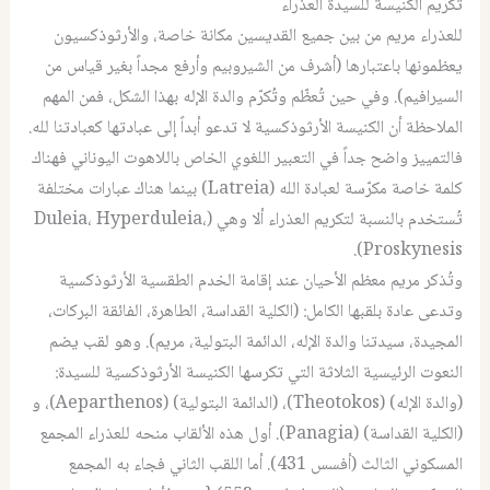
تكريم الكنيسة للسيدة العذراء
للعذراء مريم من بين جميع القديسين مكانة خاصة، والأرثوذكسيون
يعظمونها باعتبارها (أشرف من الشيروبيم وأرفع مجداً بغير قياس من
السيرافيم). وفي حين تُعظّم وتُكرّم والدة الإله بهذا الشكل، فمن المهم
الملاحظة أن الكنيسة الأرثوذكسية لا تدعو أبداً إلى عبادتها كعبادتنا لله.
فالتمييز واضح جداً في التعبير اللغوي الخاص باللاهوت اليوناني فهناك
كلمة خاصة مكرّسة لعبادة الله (Latreia) بينما هناك عبارات مختلفة
تُستخدم بالنسبة لتكريم العذراء ألا وهي (Duleia، Hyperduleia،
Proskynesis).
وتُذكر مريم معظم الأحيان عند إقامة الخدم الطقسية الأرثوذكسية
وتدعى عادة بلقبها الكامل: (الكلية القداسة، الطاهرة، الفائقة البركات،
المجيدة، سيدتنا والدة الإله، الدائمة البتولية، مريم). وهو لقب يضم
النعوت الرئيسية الثلاثة التي تكرسها الكنيسة الأرثوذكسية للسيدة:
(والدة الإله) (Theotokos)، (الدائمة البتولية) (Aeparthenos)، و
(الكلية القداسة) (Panagia). أول هذه الألقاب منحه للعذراء المجمع
المسكوني الثالث (أفسس 431). أما اللقب الثاني فجاء به المجمع