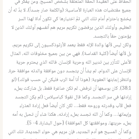
الحفاظ على العقيدة الحقة المتعلقة بشخص المسيح. ومن يفكر في
جميع مقتضيات هذه العبارة الأساسية: (والكلمة صار جسداً)، لا بدّ له أن
يخشع باحترام أمام تلك التي تمّ اختيارها كي تكون أداة لهذا السر
العظيم. وأولئك الذين يرفضون تكريم مريم هم أنفسهم أولئك الذين لا
يؤمنون حقاً بالتجسد.
ولكن ليس لأنها والدة الإله فقط يعمد الأرثوذكسيون إلى تكريم مريم،
بل لأنها أيضاً (كلية القداسة). فهي من بين جميع مخلوقات الله، المثال
الأعلى للتآزر بين تدبير الله وحرية الإنسان. فالله الذي يحترم حرية
الإنسان على الدوام، لم يشأ أن يتجسد دون موافقة والدته موافقة حرة.
وانتظر إجابتها العفوية: (هوذا أنا أمة الرب فليكن لي حسب قولك) (لو
38:1). كان بوسعها أن ترفض. لم تكن صاغرة فقط، بل شاركت بملء
إرادتها في سر التجسد. وكما قال نقولا كباسيلاس: (لم يكن التجسد
فعل الآب وقدرته وروحه فقط… لكن كان أيضاً فعل إرادة العذراء
وإيمانها… وكما أن الله تجسد بملء إرادته، هكذا شاء أن تحبل به أمه
بملء حريتها، وموافقتها كل الموافقة) {حول البشارة، 4- 5}.
وكما أن المسيح هو آدم الجديد، فإن مريم هي حواء الجديدة، تلك التي