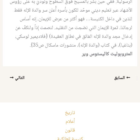
الرسولية. ففي حين بُشِّر بالمسيح فوق السطوح ونوديَ به على رؤوس
الأشهاد عبر تعليم ديني موحّد للكون بأسره أُعلن سر والدة الإله فقط
للذين في داخل الكنيسة… فهو أكثر من عرض للإيمان، إنه أساس
لرجائنا، ثمرة الإيمان التي نضجت من التقليد. لنصمت إذاً ولنكفّ عن
إدخال مجد والدة الإله الفائق في نطاق العقيدة) {فلاديمير لوسكي،
(بناغيا)، في كتاب (والدة الإله)، منشورات ماسكال ص35}.
المتروبوليت كاليستوس وير
السابق
التالي
تاريخ
أعلام
قانون
كنيسة انطاكية