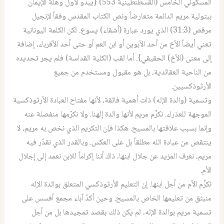
المسكوني الخامس (القسطنطينية 553) {يبدو لأول وهلة الإيمان
ببتولية مريم الدائمة متعارضاً ونص الكتاب المقدس وفقاً لإنجيل
مرقص (31:3) الذي يورد عبارة (أشقاء) يسوع. لكن الكلمة اليونانية
تعني أيضاً الأخ من أحد الأبوين أو ابن العم أو حتى أحد الأقرباء، إضافة
إلى معنى (الأخ) الحقيقي}. أما لقب (الكلية القداسة) فلم يجر تحديده
من الناحية العقائدية، بل هو مقبول ومستخدم من جميع
الأرثوذكسيين.
وتسمية (والدة الإله) ذات أهمية فائقة، لأنها مفتاح العبادة الأرثوذكسية
الموجهة للعذراء. نكرِّم مريم لأنها والدة إلهنا. ولا نكرّمها منفصلة عنه
وإنما بسبب علاقتها بالمسيح. هكذا فإن التكريم الذي نخص به مريم، لا
ينتقص من عبادة الله مطلقاً بل على العكس. وبالقدر الذي نقدّر فيه
مريم، نعرف المزيد عن جلال ابنها، ذاك أننا إكراماً للابن نعمد إلى إجلال
الأم.
نكرِّم الأم من أجل ابنها. إن التعليم الأرثوذكسي المتعلق بوالدة الإله
منبثق من تعليمها الخاص بالمسيح. وحين أكدّ آباء مجمع أفسس على
تسمية مريم بوالدة الإله، لم يكن ذلك بقصد تمجيدها بل من أجل