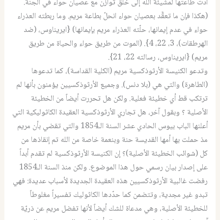
أدّت طاعتها لمشيئة الله إلى خلق توازن مع عصيان حواء في الجنة.
(هكذا فإن ما تعقَّد بعصيان حواء انحلّ بطاعة مريم. وما ربطته العذراء
حواء في عدم إيمانها، حلّته العذراء مريم بإيمانها) {ايريناوس، (ضد
الهرطقات)، 3، 22، 4}. (الموت من طريق حواء والحياة من طريق
مريم) {ايريناوس، رسالته 22، 21}.
وتدعو الكنيسة الأرثوذكسية مريم (الكلية القداسة)، كما تدعوها
(الطاهرة) والتي هي (بلا دنس). وجميع الأرثوذكسيين يؤمنون بأنها لم
ترتكب قط أي خطيئة فعلية. ولكن هل تحررت أيضاً من الخطيئة
الأصلية ؟ وبقول آخر، هل تجاري الأرثوذكسية العقيدة الكاثوليكية التي
أعلنها الباب بيوس الحادي عشر السنة الـ1854 والتي تقضي بأن مريم
مذ حملت بها أمها القديسة حنة وبنعمة خاصة من الله تم إنقاذها من
كل (شوائب الخطيئة الأصلية)؟ إن الكنيسة الأرثوذكسية لم تقدم أبداً
على إصدار بيان رسمي حول هذا الموضوع. ولكن منذ السنة الـ1854
رفضت غالبية الأرثوذكسيين هذه العقيدة الجديدة لأسباب عديدة: فهي
تبدو غير مجدية، وتتضمن كما حدّدها الكاثوليك تفسيراً مغلوطاً
للخطيئة الأصلية، وهي مدعاة للشك أيضاً لأنها تفضل مريم عن ذريّة