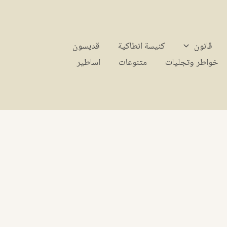
قانون
كنيسة انطاكية
قديسون
خواطر وتجليات
متنوعات
اساطير