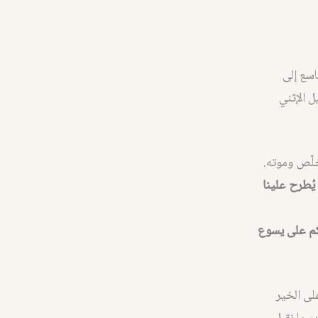
ّاسع إلى
ل الإثني
خلّص وموته.
يُطرح علينا
حكم على يسوع
على الخير