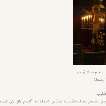
العظيم مساءً (سحر
الجمعة)
صّليب
نجيل الخامس يُطاف بالصّليب المقدّس أثناء ترنيم :”اليوم عُلّق على خشب