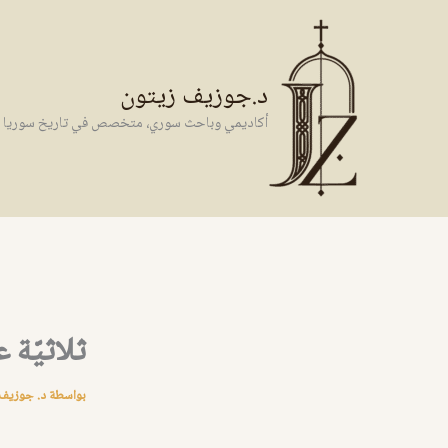
خطي
لى
لمحتوى
د.جوزيف زيتون
أكاديمي وباحث سوري، متخصص في تاريخ سوريا وال
ثلاثيّة
بواسطة
د. جوزيف