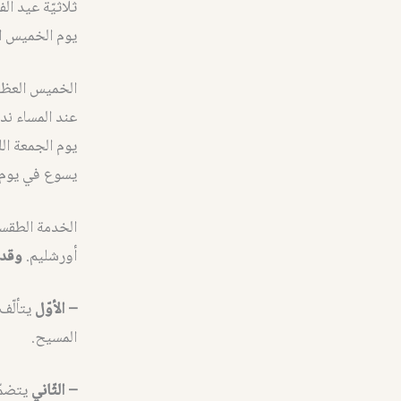
ثلاثيّة عيد ال
يوم الخميس ا
الخميس العظي
عند المساء ند
يوم الجمعة ال
يسوع في يوم ا
الخدمة الطقسيّ
أورشليم.
وقد 
– الأوّل
يتألّف
المسيح.
– الثّاني
يتضمّن