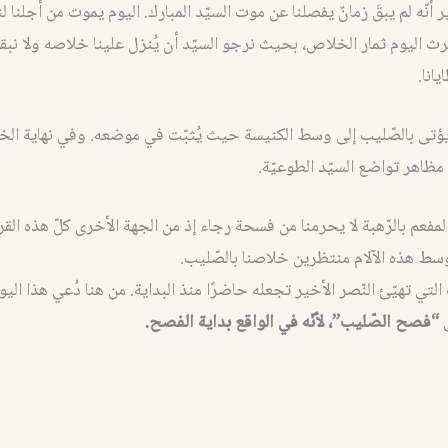
ر أنّه لم يبقَ زمانٌ يفصلنا عن موت السيّد المبارك. اليوم يموت من أجلنا لن
 نرث اليوم ثمار الخلاص، بحيث نرجو السيّد أن يُنزل علينا خلاصه ولا نبق
انا.
يؤتى بالصّليب إلى وسط الكنيسة حيث يُثبّت في موضعه. وفي نهاية ال
مظاهر تواضع السيّد الطوعيّة.
 المفعم بالرّهبة لا يحرمنا من فسحة رجاء إذ من الجهة الأخرى كلّ هذه الق
ط هذه الآلام منتظرين خلاصنا بالصّليب.
لتي تهيّئ النّصر الأخير تجعله حاضرًا منذ البداية. من هنا دُعي هذا الي
“فصح الصّليب”، لأنّه في الواقع بداية الفصح.