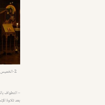
2-الخميس 
– التطواف بال
بعد تلاوة الإ