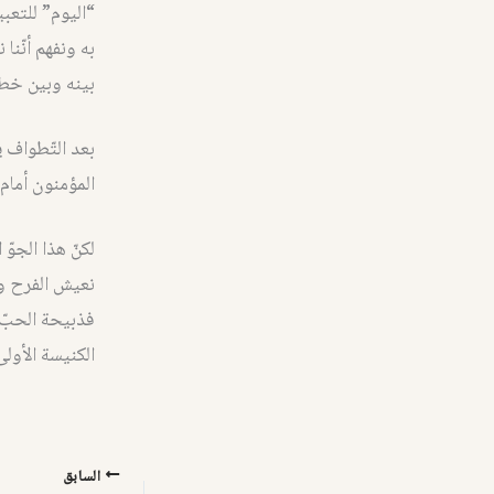
“اليوم” للتعبي
به ونفهم أنّنا
بينه وبين خطاي
بعد التّطواف 
المؤمنون أمام 
لكنّ هذا الجوّ
نعيش الفرح وس
فذبيحة الحبّ ا
الكنيسة الأولى
السابق