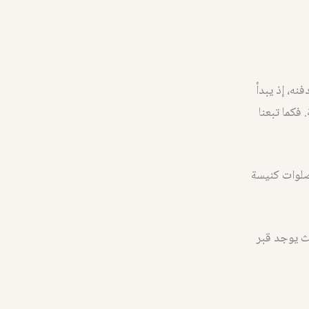
نه، إذ يبدأ
فكما تبعنا
ى صلوات كنيسة
يث يوجد قبر