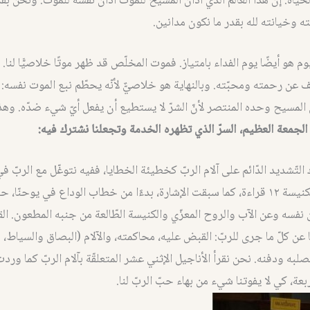
ياة. إنّ هذا العالم الذي أدان المسيح للموت أدان نفسه للموت. ونحن بقد
وخيانته لله بقدر ما نكون مدانين.
يوم هو أيضًا يوم الفداء بامتياز. فموت المخلّص قد ظهر موتًا خلاصيًّا لنا
عن رحمته ومحبّته. وبالنهاية هو خلاصيٌّ لأنّه يحطّم نبع الموت نفسه: 
ان المسيح وحده المنتصر لأنّ الشرّ لا يستطيع أن يفعل أيّ شيء ضدّه. وهذا
الجمعة العظيم، السرّ الذي تظهره الخدمة وتجعلنا نشترك فيه:
التّشديد الدّائم على آلام الربّ كخطيئة الخطايا، ففيه نتوغّل مع الربّ في
تقرأها علينا الكنيسة ١٢ قراءة، كما سبقت الإشارة، بدءًا من خطاب الوداع في يوحن
 نفسه وعن الآب والروح المعزّي والكنيسة الطّالعة من جنبه المطعون. ال
 عن كلّ ما جرى للربّ: القبض عليه، محاكمته، والآلام (البصاق والسياط، 
صلبه ودفنه. نحن نقرأ الأناجيل الإثني عشر المتعلقّة بآلام الربّ كما ورد
ربعة، كي لا يفوتنا شيء من بهاء حبّ الربّ لنا.