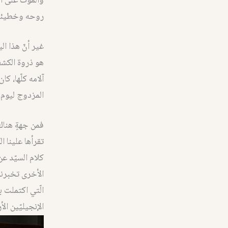
والموت على الح
روحه وخطيئته 
غير أنّ هذا ال
هو ذروة الكشف 
آلامه كلّها، ك
المزدوج ليوم
فمن جهةٍ هناك 
كلام السيّد عن
الأخرى تخبرنا
الّتي اكتملت ب
الإنجيليّين الأ