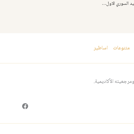
النشيد السوري هذا هو النشيد السوري الاول من نظم المطران الخالد ابيفانيوس زائد
متنوعات
اساطير
مرجعيته الأكاديمية.
فيسبوك