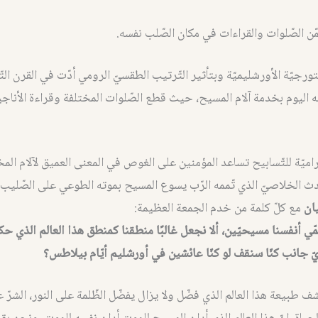
ن الصّلوات والقراءات في مكان الصّلب نفسه.
ليتورجيّة الأورشليميّة وبتأثير التّرتيب الطقسيّ الرومي أدّت في القرن الت
ه اليوم بخدمة آلام المسيح، حيث قطع الصّلوات المختلفة وقراءة الأناجي
راميّة للتّسابيح تساعد المؤمنين على الغوص في المعنى العميق لآلام الم
دث الخلاصيّ الذي تّممه الرّب يسوع المسيح بموته الطوعي على الصّليب
يان
مع كلّ كلمة من خدم الجمعة العظيمة:
ّي أنفسنا مسيحيّين، ألا نجعل غالبًا منطقنا كمنطق هذا العالم الذي 
ّ جانب كنّا سنقف لو كنّا عائشين في أورشليم أيّام بيلاطس؟
ف طبيعة هذا العالم الذي فضّل ولا يزال يفضّل الظّلمة على النور، الشرّ 