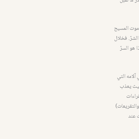
ر ما نقبل
. موت المسيح
الشرّ. فخلال
 هو السرّ
 آلامه التي
ّا، حيث يعذب
قراءات
والتقريعات)
ت عند