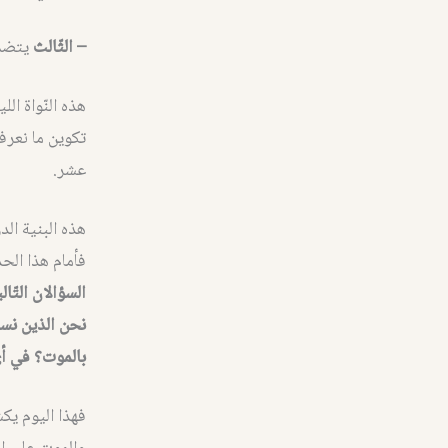
– الثّالث
يتضمّ
هذه النّواة ال
تكوين ما نعرف
عشر.
هذه البنية الد
فأمام هذا الح
السؤالان التّال
نحن الذين نسم
بالموت؟ في أي
فهذا اليوم يكش