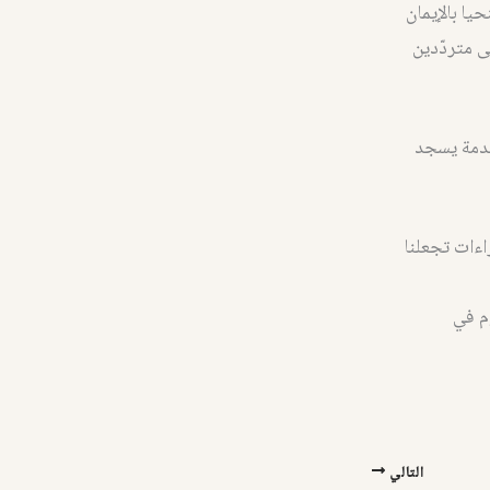
حيا بالإيمان
ى متردّدين
خدمة يسجد
راءات تجعلنا
وم في
التالي