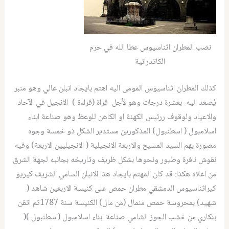
نصب المطران اثناسيوس عطا الله في حرم
الكاتدرائية
كذلك المطران اثناسيوس المومى اليه اهتم بايجاد انبلن عالي وهو منبر
يُصعد اليه بعشرة درجات وهو لأجل قراة (قراءة ) الانجيل في الآحاد
والاعياد ولوقوف ررئيس الكهنة او الكاهن للوعظ وهو صناعة ابناء
اسلامبول ( اسطنبول) المذكورين مستدير الشكل ذو خمسة وجوه
مصورة بهم السيد المسيح والاربعة الانجيلية ( الانجيليين الاربعة) وفيه
نقوش نافرة وطيور ونحوها بشكل ظريف وتاريخه بجانبه لجهة الشرق
من اعلاه هكذا: قد كان المهتم بايجاد هذا الانبلن السامي الشريف كيريو
كيراثناسيوس الدمشقي مطران حمص على كنيسة الاربعين شاهد (
شهيد) بمحروسة حمص منمال (من مال) الكنيسة سنة 1787ثم اتقن
بنكاري من خشب الجوز الشامي صناعة ابناء اسلامبول (اسطنبول )(