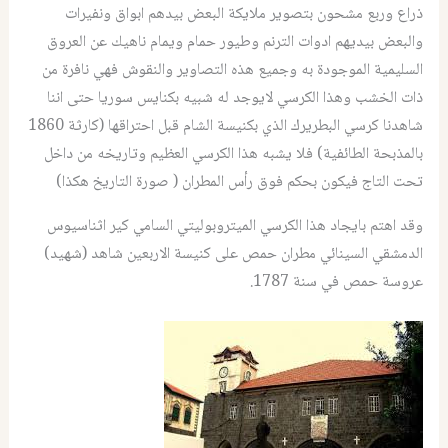
ذراع وربع مشحون بتصوير ملايكة البعض بيدهم ابواق ونفيرات
والبعض بيديهم ادوات الترنم وطيور حمام ويمام ناهيك عن العروق
السليمية الموجودة به وجميع هذه التصاوير والنقوش فهي نافرة من
ذات الخشب وهذا الكرسي لايوجد له شبيه بكنايس سوريا حتى اننا
شاهدنا كرسي البطريرك الذي بكنيسة الشام قبل احتراقها (كارثة 1860
بالمذبحة الطائفية) فلا يشبه هذا الكرسي العظيم وتاريخه من داخل
تحت التاج فيكون بحكم فوق رأس المطران ( صورة التاريخ هكذا)
وقد اهتم بايجاد هذا الكرسي الميتروبوليتي السامي كير اثناسيوس
الدمشقي السينائي مطران حمص على كنيسة الاربعين شاهد (شهيد)
عروسة حمص في سنة 1787.