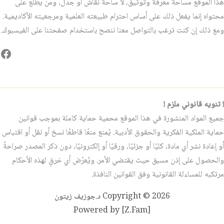
هذا الموقع مساحة معرفة وتوثيق، لا ساحة نقاش أو جدل، ومن يطّلع على
محتواه إنما يفعل ذلك على أساس احترام طبيعته العلمية ومرجعيته الأكاديمية.
ومع ذلك إن كنت ترغب بالتواصل معنا ننصح باستخدام صفحتنا على الفيسبوك.
فيس
! تنويه قانوني ملزم !
جميع المواد المنشورة في هذا الموقع محمية حماية كاملة بموجب قوانين
حماية الملكية الفكرية والحقوق الأدبية. يُمنع منعًا قاطعًا نسخ أو نقل أو اقتباس
أو إعادة نشر أي مادة، كليًا أو جزئيًا، ورقيًا أو إلكترونيًا، دون ذكر المصدر صراحةً
والحصول على إذن مسبق حيث يقتضي الأمر. ويُعرّض أي خرقٍ لهذه الأحكام
مرتكبه للمساءلة القانونية وفق القوانين النافذة.
Copyright © 2026 د.جوزيف زيتون
Powered by [Z.Fam]