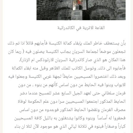
القاعة الاثرية في الكاتدرائية
بأن يستعطف خاطر الملك بإبقاء كمالة الكنيسة فأجابهم قائلاً اذا تم ذلك
تجعلون موضعاً لجماعة السريان بجانب الكنيسة يصلون فيه ( ربما كان
هذا المكان هو الذي صار كاتدرائية السريان الارثوذكس ام الزنار)،
فأجابوه الى ذلك. وتوسل الكاتب للملك الظاهر وقبل منه ابقاء الكمالة
وبعد ذلك اختصروا المسيحيين حايطاً لجهة غربي الكنيسة وجعلوا فيه
الابواب وبنوا فيه الحايط من دون اساس كأنهم من بنوه ، من دون
فرمان سلطاني حتى لعهد الجيل السابع عشر للمسيح عندما دشر
الحايط المذكور اجتمعوا المسيحيين سرا دون علم الحكومة لوفاة
مصرف الفرمان ونقضوا الحايط المذكور فوجدوه من دون اساس
فحفروا له أساساً وبنوه وكانوا يشتغلون به بالليل كافة المسيحيين
كباراً وصغاراً فبنوه في ثلاثة ليالي الذي هو موجود الآن لئلا ان بناء