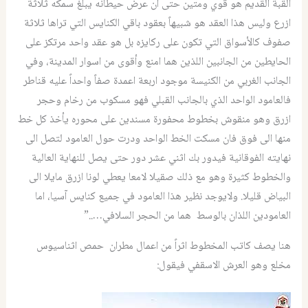
القبة القديم هو قوي ومتين حتى ان عرض حيطانه يبلغ سمكه ثلاثة
ازرع وليس هذا العقد هو شبيهاً بعقود باقي الكنايس التي تراها ثلاثة
صفوف كالأسواق التي تكون على ركايزه بل هو عقد واحد مرتكز على
الحايطين من الجانبين اللذين هما امنع وأقوى من اسوار المدينة، وفي
الجانب الغربي من الكنيسة موجود اربعة اعمدة صفاً واحداً عليه قناطر
فالعامود الواحد الذي بالجانب القبلي فهو مسكوب من رخام وحجر
ازرق وهو منقوش بخطوط محفورة مسندين على محوره يأخذ كل خط
منها الى فوق فان مسكت الخط الواحد ودرت حول العامود لتصل الى
نهايته الفوقانية فيدور بك اثني عشر دور حتى يصل للنهاية العالية
والخطوط كثيرة وهو مع ذلك صقيلا لامعا يعطي لونا ازرق مايلا الى
البياض قليلا. ولايوجد نظير هذا العامود في جميع كنايس آسيا، اما
العامودين اللذان بالوسط هما من الحجر السلافي…..”
هنا يصف كاتب المخطوط اثراً من اعمال مطران حمص اثناسيوس
مخلع وهو العرش الاسقفي فيقول: