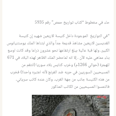
حاء في مخطوط “كتاب تواريخ حمص” رقم 5935
“في التواريخ الموجودة داخل كنيسة الاربعين شهيد إن كنيسة
القديسين الاربعين مشاهدَ قديمة جداً والذي ابتناها الملك يوستنيانوس
الكبير، ولها قبة عالية يبلغ ارتفاعها نحو عشرون ذراعا وقد كانت اوسع
بناء مماهي عليه الآن ، إلا انه لماحضر الملك الظاهر لهذه البلاد في 671
للهجرة (حوالي 1266م) وخرب كنايس بلاد سوريا (انتقم من
المسيحيين السوريين في حربه ضد الفرنج لأنه اعتبره واحدا!) فخرب
من هذه الكنيسة جانب من جهة الغرب، وكان عنده كاتب سرياني،
فالتمسوا المسيحيين من الكاتب المذكور