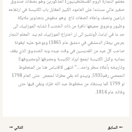
معلمو النجارة الروم القسطنطينيون) المذكورين وهو بصفات صندوق
صغير عالي مستندا على العامود الكبير المقابل باب الكنيسة في ارتفاعه
ذراعين ونصف واعلاه الصفات تاج وهو منقوش بتصاوير ملايكة
وطيور وعروق جميعها نافرة من ذات الخشب ( تشابه الموزاييك الى
حد ما في ايامنا، (ونشير الى ان اختراع الموزاييك تم بيد المعلم النجار
جرجي بيطار الدمشقي في دمشق عام 1865) ويوضع عليه ايقونة
صاحب كل عيد من القديسين في وقت عيده وبه الصندوق الذي يقف
بجانبه وكيل الكنيسة لجمع ايراد الكنيسة ومصرفها (ومصروفها)
وتاريخه بأعلاه سطر واحد…” انتهى الاقتباس هنا من المخطوط
الحمصي رقم5935. ويبدو انه بقي مطرانا لحمص حتى العام 1798
او 1799 كما يستفاد من مخطوط عبد الله طراد وبقي فيها حتى
وفاته عام 1814.
السابق
التالي