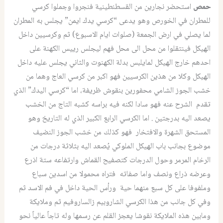
حمص
استحضر نجارين من القسطنطينية فنجروا وجملوا كرسي
للمطران في الخورص وهو يدعى “كرسي يدك ايمن” يجلس به المطران
لما يصلي في ارض الجمعة (صلوات ايام الاسبوع) ثم وكرسيين داخل
الهيكل فينتقلوا من محل الى محل فهم ليجلس رييس الكهنة على
احدهم خارج الهيكل لمايلبس بدلة الكهنوت والثاني يجلس عليه داخل
الهيكل وكلا من هذين الكرسيين فهو اكبر من كرسي العاج وهما من
خشب الجوز الشامي محفورين بنقوش ظريفة، اما “كرسي اليدك” الذي
تقدم الشرح عنه فهو سادا لكنه فيه براسه كشبه التاج من الخشب
يصعد اليه بدرجتين . اما الكرسي الرابع الكبير الذي له التاريخ وهو
المستحق الشهرة والافتخار فهو كذلك من خشب الجوز النضيف
موضوع بجانب باب الهيكل الملوكي يُصعد اليه بثلاثة درجات من
الرخام المرمر وحول الدرجات كتصفيح القماش وارتفاعه ستة اذرع
وعرضه ذراع ونصف واما صفاته فتراه محمولا من اسدين سباع
وملفوفا على كل سبع منهما حية ورأس الحية داخل في فم الاسد ثم
وفي كل جانب من هذا الكرسي الشاروبيم زالساروفيم ثم وملايكة
ومابين هذه الملايكة نقوشا يعجز القلم عن رسمها وله تاجاً عالياً نحو