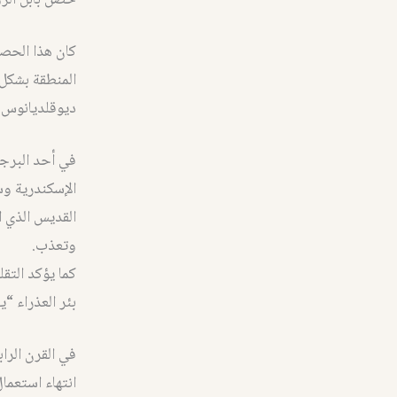
حصن بابل الرو
كان هذا الحصن
المنطقة بشكل 
ديوقلديانوس.
في أحد البرجي
الإسكندرية وس
القديس الذي ا
وتعذب.
كما يؤكد التق
بئر العذراء “ي
في القرن الراب
انتهاء استعما