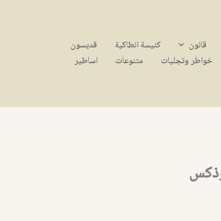
قانون
كنيسة انطاكية
قديسون
خواطر وتجليات
متنوعات
اساطير
وذكس