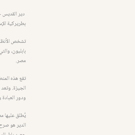
دير القديس ج
بطريركية الإس
تشخص الأنظار
بابليون، والت
مصر.
تقع هذه المن
الجيزة. وتعد ا
ودور العبادة وا
يُطلق عليها مص
الدير هو صرح 