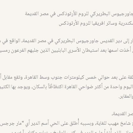
اورجيوس البطريركي للروم الأرثوذكس في مصر القديمة
كندرية وسائر افريقيا للروم الأرثوذكس
 إلى دير القديس جاورجيوس البطريركي في مصر القديمة، الواقع في 
ي أخذت اسمها بعد استيطان الأسرى البابليين الذين جلبهم الفرعون رمسي
طقة على بعد حوالي خمس كيلومترات جنوب وسط القاهرة، وتقع مقابل أ
ليوم واحدة من أكثر ضواحي القاهرة اكتظاظًاً بالسكان، ويوجد بها الكثير
لمقابر.
ر القديمة،
شامخ مهيب للغاية، وبسببه أُطلق على الحي أسم الدير أي “مار جرجس”،