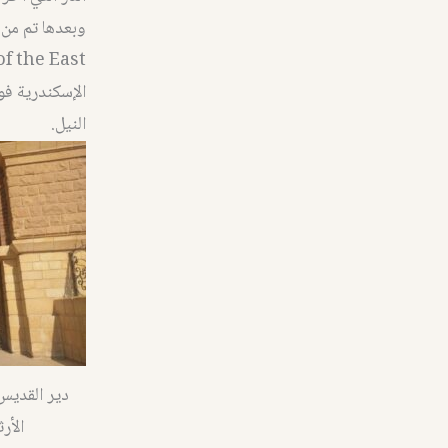
الإسكندرية فو
النيل.
دير القديس
الأر