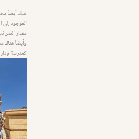
هناك أيضاً مخ
الموجود إلى ا
مقدار الضرائب
وأيضاً هناك م
كمدرسة ودار 