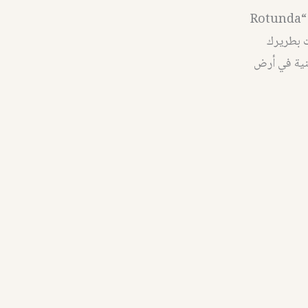
وبعدها تم من جديد إعادة بناء الكنيسة المهيبة الموجودة اليوم، والمعروفة أيضًا باسم “Rotunda
مات بطريرك
ينية في أرض