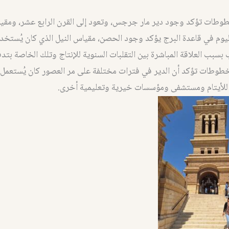
طوطات تؤكد وجود دير مار جرجس، وتعود إلى القرن الرابع عشر، ومقيا
ليوم في قاعدة البرج يؤكد وجود الحصن، مقياس النيل الذي كان يُستخد
 بسبب العلاقة المباشرة بين التقلبات السنوية للإنتاج وتلك الخاصة بتدف
خطوطات تؤكد أن الدير في فترات مختلفة على مر العصور كان يُستعمل أ
للأيتام ومستشفى ومؤسسات خيرية وتعليمية أخرى.