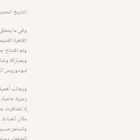
التاريخ الحدي
وفي ما يتعلق 
وتم افتتاح جم
وبمباركة وعنا
ثيودوروس الثا
وبجانب أهمية إ
رمزية خاصة، ح
إذ تضافرت جهو
مكان للعبادة
وتستمر مسيرة
للضعفاء وحامي