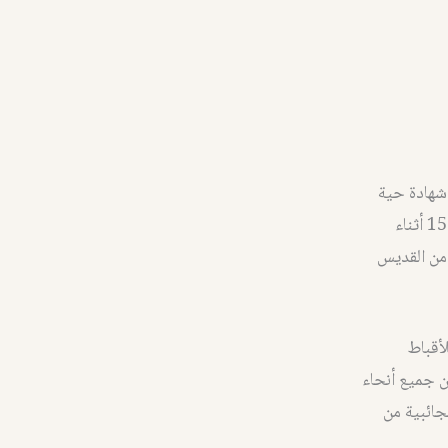
 شهادة حية
أخرى على وجود الدير لعدة قرون. وتجدر الإشارة إلى أن قديسين استشهدوا العام 1522 أثناء
 من القديس
أقباط
ن جميع أنحاء
جائبية من