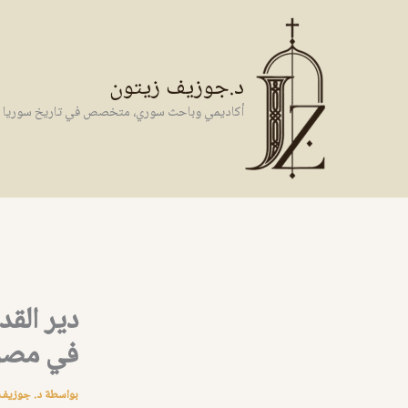
خطي
لى
لمحتوى
د.جوزيف زيتون
أكاديمي وباحث سوري، متخصص في تاريخ سوريا وال
دير الق
في مصر 
بواسطة
د. جوزيف