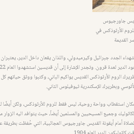
ديس جاورجيوس
لروم الأرثوذكس في
ر القديمة
لشهداء الجدد جبرائيل وكيرميدولي، واللذان يقعان داخل الدير، يعتبران
طريرك الروم الأرثوذكس القديس يواكيم الباني، وكتبوا ووثق حياتهم كل
أثوسي وبطريرك الإسكندرية ثيوفيلوس الثاني.
 مكان استقطاب وواحة روحية، ليس فقط للروم للأرثوذكس، ولكن أيضًا لل
كاثوليك وجميع المسيحيين والمسلمين أيضاً، حيث يتوافد اليه الزوار م
لصلاة أمام أيقونة القديس جاورجيوس العجائبية، التي حُفظت بطريقة ع
 كاثوليكون الدير العام 1904.