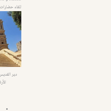
للقاء حضارات 
دير القديس
الأر