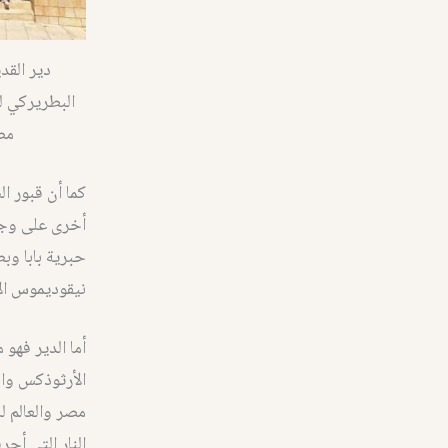
دير الق
البطريركي ل
مص
كما أن قبور ا
حبرية بابا وب
نيقوديموس ال
أما الدير فهو
الأرثوذكس وال
مصر والعالم ل
النار التي أحرقت