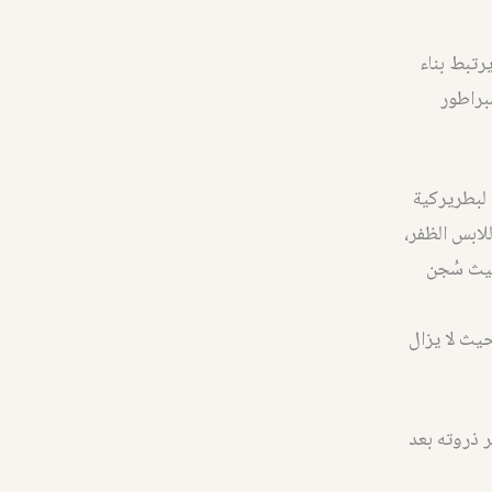
رتبط بناء
براطور
 لبطريركية
لابس الظفر،
حيث سُجن
حيث لا يزال
ر ذروته بعد