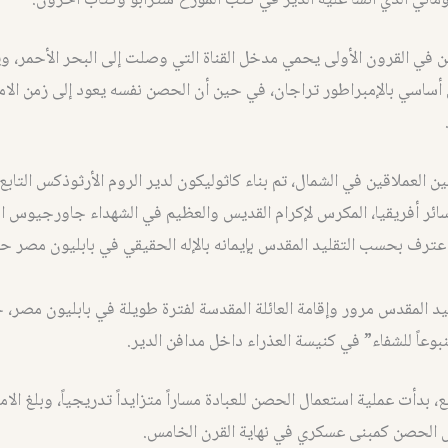
ماني الذي أُنشأ عليه الدير في كتب المؤرخ سترابو وكتاب آخرون.
 في القرون الأولى يحمي مدخل القناة التي وصلت إلى البحر الأحمر، وي
أساسي بالإمبراطور تراجان، في حين أن الحصن نفسه يعود إلى زمن الام
ن العملاقين في الشمال، تم بناء كاثوليكون لدير الروم الأرثوذكس التابع
ائر أفريقيا، المكرس لإكرام القديس والعظيم في الشهداء جاورجيوس ال
عترف بحسب التقليد المقدس بإيمانه بالإله الحقيقي في بابليون مصر 
ليد المقدس مرور وإقامة العائلة المقدسة لفترة طويلة في بابليون مصر، 
نبوعاً للشفاء” في كنيسة العذراء داخل مدافن الدير.
ع، بدأت عملية استعمال الحصن للعبادة مساراً متزايداً تدريجياً، وبلغ الام
ل الحصن كمبنى عسكري في نهاية القرن الخامس.