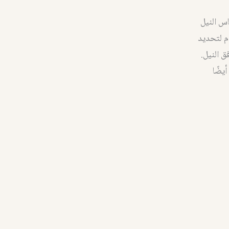
س النيل
م لتحديد
ق النيل.
يضًا