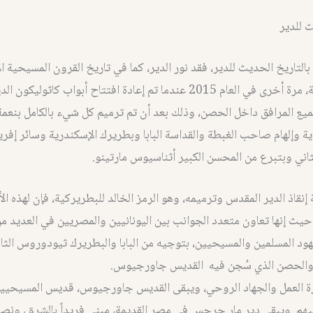
ث للدير
بالتاريخ الحديث للدير، فقد نور الدير، كما في تاريخ القرون المسيحية ا
القاهرة القديمة، مرة أخرى في العام 2015 عندما تم إعادة افتتاح أبواب كاثول
يع المرافق داخل الحصن، وذلك بعد أن تم ترميم كل شيء بالكامل بنعمة
ية وإلهام صاحب الغبطة والقداسة البابا وبطريرك الإسكندرية وسائر إفريق
ني وبتبرع من المحسن الكبير أثناسيوس مارتينو.
نقاذ الدير المقدس وترميمه، وهو الرمز الخالد للبطريركية، فإن لهذه الأع
يث إنها تعاون متعدد الجوانب بين اليونانيين والمصريين في العديد من
د المسلمين والمسيحيين، بتوجيه من البابا والبطريرك ثيودوروس الثان
، والحصن الذي سُجن فيه القديس جاورجيوس.
 العمل والجهاد الروحي، ويبقى القديس جاورجيوس، قديس المسيحيين، 
هم. ويبقى دير مار جرجس في مصر القديمة، مبنى فريداً بالشرق، ونصبًا 