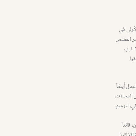
لأولى في
يكون الدير المقدس
 الرب
يا
مال أيضاً
 المجالات،
ي، لترميم
قائداً
تذكاريًا