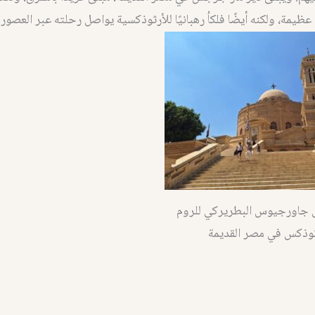
عظيمة، ولكنه أيضًا فلكاُ رهبانيًا للأرثوذكسية يواصل رحلته عبر العصو
 جاورجيوس البطريركي للروم
ثوذكس في مصر القديمة