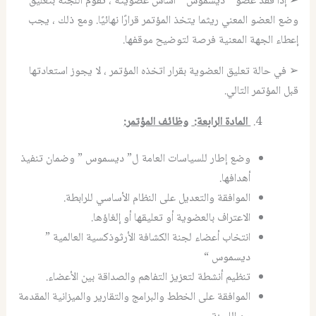
➢ إذا فقد عضو ” ديسموس ” أساس عضويته ، تقوم اللجنة بتعليق
وضع العضو المعني ريثما يتخذ المؤتمر قرارًا نهائيًا. ومع ذلك ، يجب
إعطاء الجهة المعنية فرصة لتوضيح موقفها.
➢ في حالة تعليق العضوية بقرار اتخذه المؤتمر ، لا يجوز استعادتها
قبل المؤتمر التالي.
المادة الرابعة
:
وظائف المؤتمر
:
وضع إطار للسياسات العامة ل” ديسموس ” وضمان تنفيذ
أهدافها.
الموافقة والتعديل على النظام الأساسي للرابطة.
الاعتراف بالعضوية أو تعليقها أو إلغاؤها.
انتخاب أعضاء لجنة الكشافة الأرثوذكسية العالمية ”
ديسموس “
تنظيم أنشطة لتعزيز التفاهم والصداقة بين الأعضاء.
الموافقة على الخطط والبرامج والتقارير والميزانية المقدمة