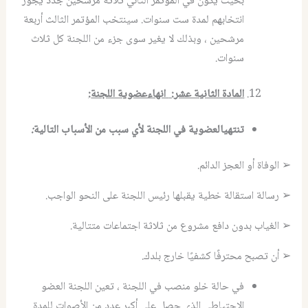
بحيث يكون في المؤتمر الثاني ثلاثة مرشحين جدد يجوز
انتخابهم لمدة ست سنوات. سينتخب المؤتمر الثالث أربعة
مرشحين ، وبذلك لا يغير سوى جزء من اللجنة كل ثلاث
سنوات.
المادة الثانية عشر
:
انهاءعضوية اللجنة
:
تنتهيالعضوية
في
اللجنة
لأي
سبب
من
الأسباب
التالية
:
➢ الوفاة أو العجز الدائم.
➢ رسالة استقالة خطية يقبلها رئيس اللجنة على النحو الواجب.
➢ الغياب بدون دافع مشروع من ثلاثة اجتماعات متتالية.
➢ أن تصبح محترفًا كشفيًا خارج بلدك.
في حالة خلو منصب في اللجنة ، تعين اللجنة العضو
الاحتياطي الذي حصل على أكبر عدد من الأصوات للمدة