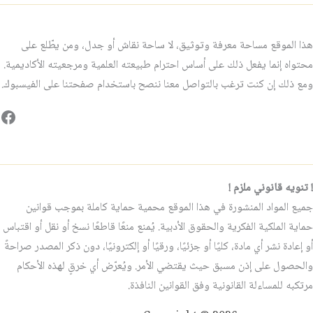
هذا الموقع مساحة معرفة وتوثيق، لا ساحة نقاش أو جدل، ومن يطّلع على
محتواه إنما يفعل ذلك على أساس احترام طبيعته العلمية ومرجعيته الأكاديمية.
ومع ذلك إن كنت ترغب بالتواصل معنا ننصح باستخدام صفحتنا على الفيسبوك.
فيس
! تنويه قانوني ملزم !
جميع المواد المنشورة في هذا الموقع محمية حماية كاملة بموجب قوانين
حماية الملكية الفكرية والحقوق الأدبية. يُمنع منعًا قاطعًا نسخ أو نقل أو اقتباس
أو إعادة نشر أي مادة، كليًا أو جزئيًا، ورقيًا أو إلكترونيًا، دون ذكر المصدر صراحةً
والحصول على إذن مسبق حيث يقتضي الأمر. ويُعرّض أي خرقٍ لهذه الأحكام
مرتكبه للمساءلة القانونية وفق القوانين النافذة.