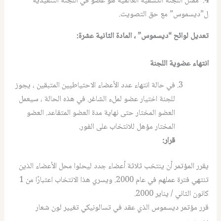
4. ممثل اللجنة الكشفية العالمية هو عضو في اللجنة التنفيذية
ل”ديسموس” مع حق التصويت.
تعديل لوائح “ديسموس” ، المادة الثانية عشرة
:
انتهاء عضوية اللجنة
في حالة انتهاء عدد الأعضاء الاحتياطيين المتبقين ، يجوز
للجنة اختيار عضو لملء الشاغر. في هذه الحالة ، سيعمل
العضو المختار حتى نهاية مدة العضو المتقاعد. العضو
المختار مؤهل للانتخاب على الفور.
قرار
:
يقرر المؤتمر أن ينتخب ثلاثة أعضاء جدد ليحلوا محل الأعضاء الذين
تنتهي فترة عملهم في عام 2000. ويسري هذا الانتخاب اعتبارًا من 1
كانون الثاني / يناير 2000.
قرر مؤتمر ديسموس الذي عقد في تسالونيكي تغيير لون شعار