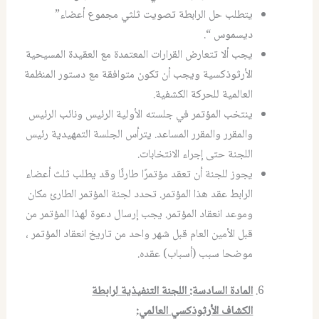
يتطلب حل الرابطة تصويت ثلثي مجموع أعضاء”
ديسموس “.
يجب ألا تتعارض القرارات المعتمدة مع العقيدة المسيحية
الأرثوذكسية ويجب أن تكون متوافقة مع دستور المنظمة
العالمية للحركة الكشفية.
ينتخب المؤتمر في جلسته الأولية الرئيس ونائب الرئيس
والمقرر والمقرر المساعد. يترأس الجلسة التمهيدية رئيس
اللجنة حتى إجراء الانتخابات.
يجوز للجنة أن تعقد مؤتمرًا طارئًا وقد يطلب ثلث أعضاء
الرابط عقد هذا المؤتمر. تحدد لجنة المؤتمر الطارئ مكان
وموعد انعقاد المؤتمر. يجب إرسال دعوة لهذا المؤتمر من
قبل الأمين العام قبل شهر واحد من تاريخ انعقاد المؤتمر ،
موضحا سبب (أسباب) عقده.
المادة السادسة: اللجنة التنفيذية لرابطة
الكشاف الأرثوذكسي العالمي
: