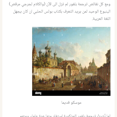
ومع كل نقائص ترجمة بلفور لم تزل الى الآن (والكلام لجرجي مرقص)
الينبوع الوحيد لمن يريد التعرف بكتاب بولس الحلبي ان كان يجهل
اللغة العربية.
موسكو قديما
لما نُشِرتْ ترجمة بلفور المذكورة استفاد منها عدة علماء ومنهم