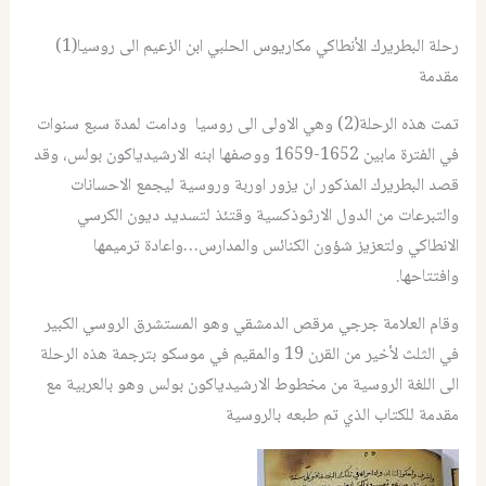
رحلة البطريرك الأنطاكي مكاريوس الحلبي ابن الزعيم الى روسيا(1)
مقدمة
تمت هذه الرحلة(2) وهي الاولى الى روسيا ودامت لمدة سبع سنوات
في الفترة مابين 1652-1659 ووصفها ابنه الارشيدياكون بولس، وقد
قصد البطريرك المذكور ان يزور اوربة وروسية ليجمع الاحسانات
والتبرعات من الدول الارثوذكسية وقتئذ لتسديد ديون الكرسي
الانطاكي ولتعزيز شؤون الكنائس والمدارس…واعادة ترميمها
وافتتاحها.
وقام العلامة جرجي مرقص الدمشقي وهو المستشرق الروسي الكبير
في الثلث لأخير من القرن 19 والمقيم في موسكو بترجمة هذه الرحلة
الى اللغة الروسية من مخطوط الارشيدياكون بولس وهو بالعربية مع
مقدمة للكتاب الذي تم طبعه بالروسية