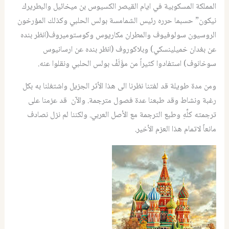
المملكة المسكوبية في ايام القيصر الكسيوس بن ميخائيل والبطريرك
نيكون” حسبما حرره رئيس الشمامسة بولس الحلبي وكذلك المؤرخون
الروسيون سولوفيوف والمطران مكاريوس وكوستوميروف(انظر بنده
عن بغدان خميلينسكي) وبلاكوروف (انظر بنده عن ارسانيوس
سوخانوف) استفادوا كثيراً من مؤَلَفْ بولس الحلبي ونقلوا عنه.
ومن مدة طويلة قد لفتنا نظرنا الى هذا الأثر الجزيل واشتغلنا به بكل
رغبة ونشاط وقد طبعنا عدة فصول مترجمة. والآن قد عزمنا على
ترجمته كلِّهِ وطبع الترجمة مع الأصل العربي. ولكننا لم نزل نصادف
مانعاً لاتمام هذا العزم الأخير.