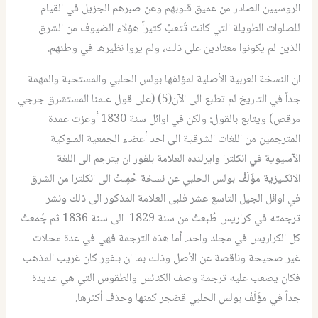
الروسيين الصادر من عميق قلوبهم وعن صبرهم الجزيل في القيام
للصلوات الطويلة التي كانت تُتعبْ كثيراً هؤلاء الضيوف من الشرق
الذين لم يكونوا معتادين على ذلك، ولم يروا نظيرها في وطنهم.
ان النسخة العربية الأصلية لمؤلفها بولس الحلبي والمستحبة والمهمة
جداً في التاريخ لم تطبع الى الآن(5) (على قول علمنا المستشرق جرجي
مرقص) ويتابع بالقول: ولكن في اوائل سنة 1830 أوعزت عمدة
المترجمين من اللغات الشرقية الى احد أعضاء الجمعية الملوكية
الآسيوية في انكلترا وايرلنده العلامة بلفور ان يترجم الى اللغة
الانكليزية مؤَلَفْ بولس الحلبي عن نسخة حُمِلتْ الى انكلترا من الشرق
في اوائل الجيل التاسع عشر فلبى العلامة المذكور الى ذلك ونشر
ترجمته في كراريس طُبعتْ من سنة 1829 الى سنة 1836 ثم جُمعتْ
كل الكراريس في مجلد واحد. أما هذه الترجمة فهي في عدة محلات
غير صحيحة وناقصة عن الأصل وذلك بما ان بلفور كان غريب المذهب
فكان يصعب عليه ترجمة وصف الكنائس والطقوس التي هي عديدة
جداً في مؤَلَفْ بولس الحلبي قضجر كمنها وحذف أكثرها.