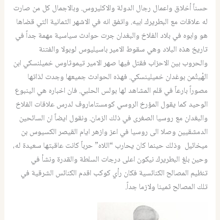
حسناً أخلاق واعمال رجال الدولة والاكليروس. وبالاجمال كل من صارت
له علاقات مع البطريرك ابيه. واتفق انه في الاشهر الثمانية التي قضاها
هو وابوه في بلاد الفلاخ والبغدان جرت حوادث سياسية مهمة جداً في
تاريخ هذه البلاد وهي سقوط الامير باسيليوس لوبولا والفتنة
والحروب بين الاحزاب فقتل فيها صهر الامير تيموثاوس خميلنسكي ابن
الهْيتُمن بوغدان خميلينسكي. فهذه الحوادث جميعها وجدت لذاتها
مصوراً بارعاً في قلم المشاهد لها بولس الحلبي. فان اخباره هي الينبوع
الوحيد كما يقول المؤرخ الروسي كومستاماروف لدرس علاقات الفلاخ
والبغدان مع روسيا الصغرى في ذلك الزمان. ونقول ايضاً ان السائحين
الدمشقيين وصلا الى روسيا في اعز وازهر ايام القيصر الكسيوس بن
ميخائيل وذلك حينما كان يحارب “اللاه” حرباً كانت عاقبتها سعيدة له،
وحين بلغ البطريرك نيكون اعلى درجات السلطة والقدرة ونشأ في
تنظيم المصالح الكنائسية فكان رأي كوكب اقدم الكنائس الشرقية في
تلك المصالح ثمينا ولازما جداً.