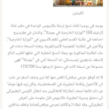
الكرملين
يوجد في روسيا ثلاث نسخ لرحلة مكاريوس. الواحدة في دفتر خانة
(ارخيف)(6) “الوزارة الخارجية في موسكا”. واثنتان في بطرسبرج
احداهما في مكتبة القسم العلمي للقلم الآسيوي في “الوزارة الخارجية”.
والأخرى في المكتبة العمومية الأمبراطورية. وهذه النسخة دخلت في
ملك المكتبة المذكورة مع جملة النسخ الخطية التي خلفها الطيب الذكر
الاسقف باديفيري اوسبنسكي، اما النسخة التي في “موسكا” فهي
منسوخة عن نسخة كانت في دمشق تاريخها سنة 1700(7)
الا انه (وفق جرجي مرقص) ناقص منها كما نرى وصف السفر من حلب
الى الأناضول واقامة البطريرك في القسطنطينية، ولكن زيد فيها عوضاً
عن ذلك قائمة اسماء البطاركة الانطاكيين منذ انتقال الكرسي البطريركي
الى دمشق وسيرة البطريرك مكاريوس قبل جلوسه على العرش
البطريركي. وقد تمكنا ( والكلام لجرجي مرقص)بعناية ولطف مناظري