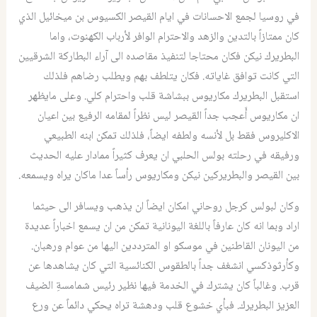
في روسيا لجمع الاحسانات في ايام القيصر الكسيوس بن ميخائيل الذي
كان ممتازاً بالتدين والزهد والاحترام الوافر لأرباب الكهنوت، واما
البطريرك نيكن فكان محتاجا لتنفيذ مقاصده الى آراء البطاركة الشرقيين
التي كانت توافق غاياته. فكان يتلطف بهم ويطلب رضاهم فلذلك
استقبل البطريرك مكاريوس ببشاشة قلب واحترام كلي. وعلى مايظهر
ان مكاريوس أَعجب جداً القيصر ليس نظراً لمقامه الرفيع بين اعيان
الاكليروس فقط بل لأنسه ولطفه ايضاً، فلذلك تمكن ابنه الطبيعي
ورفيقه في رحلته بولس الحلبي ان يعرف كثيراً ممادار عليه الحديث
بين القيصر والبطريركين نيكن ومكاريوس رأساً عدا ماكان يراه ويسمعه.
وكان لبولس كرجل روحاني امكان ايضاً ان يذهب ويسافر الى حيثما
اراد وبما انه كان عارفاً باللغة اليونانية تمكن من ان يسمع اخباراً عديدة
من اليونان القاطنين في موسكو او المترددين اليها من عوام ورهبان.
وكأرثوذكسي انشغف جداً بالطقوس الكنائسية التي كان يشاهدها عن
قرب. وغالباً كان يشترك في الخدمة فيها نظير رئيس شمامسةِ الضيف
العزيز البطريرك. فبأي خشوع قلب ودهشة تراه يحكي دائماً عن ورع