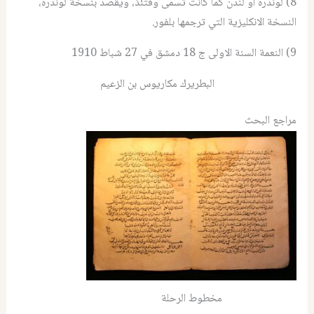
8) لوندره او لندن كما كانت تسمى وقتئذ، ويقصد بنسخة لوندره،
النسخة الانكليزية التي ترجمها بلفور.
9) النعمة السنة الاولى ج 18 دمشق في 27 شباط 1910
البطريرك مكاريوس بن الزعيم
مراجع البحث
مخطوط الرحلة