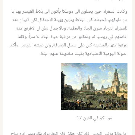
وكانت السفراء حين يصلون الى موسكا يأتون الى بلاط القيصر بهدايا
من ملوكهم، فحينئذ كان البلاط يتزين بهيئة الاحتفال لكي لايبان منه
للسفراء الغرباء سوى الجاه والعظمة. وبالاجمال نظن ان الافرنج مدة
اقامتهم في روسيا لم يتمكنوا من مراقبة حياة البلاد الا سراً. وكلما
عرفوا منها بالحقيقة كان على سبيل الصدفة. وان عيشة القيصر وأكابر
الدولة اليومية الاعتيادية بقيت مختومة عنهم البتة.
موسكو في القرن 17
اما حالة بولس الحلبي فلم تكن هكذا فان البطريرك مكاريوس اباه ساح