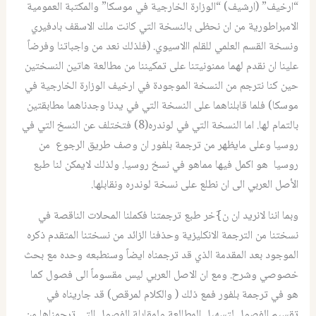
“ارخيف” (ارشيف) “الوزارة الخارجية في موسكا” والمكتبة العمومية
الامبراطورية من ان نحظى بالنسخة التي كانت ملك الاسقف بادفيري
ونسخة القسم العلمي للقلم االاسيوي. (فلذلك نعد من واجباتنا وفرضاً
علينا ان نقدم لهما ممنونيتنا على تمكيننا من مطالعة هاتين النسختين
حين كنا نترجم من النسخة الموجودة في ارخيف الوزارة الخارجية في
موسكا) فلما قابلناهما على النسخة التي في يدنا وجدناهما مطابقتين
بالتمام لها. اما النسخة التي في لوندره(8) فتختلف عن النسخ التي في
روسيا وعلى مايظهر من ترجمة بلفور ان وصف طريق الرجوع من
روسيا هو اكمل فيها مماهو في نسخ روسيا. ولذلك لايمكن لنا طبع
الأصل العربي الى ان نطلع على نسخة لوندره ونقابلها.
وبما اننا لانريد ان ن}َخر طبع ترجمتنا فكملنا المحلات الناقصة في
نسختنا من الترجمة الانكليزية وحذفنا الزائد من نسختنا المتقدم ذكره
الموجود بعد المقدمة الذي قد ترجمناه ايضاً وسنطبعه وحده مع بحث
خصوصي وشرح. ومع ان الاصل العربي ليس مقسوماً الى فصول كما
هو في ترجمة بلفور فمع ذلك ( والكلام لمرقص) قد جاريناه في
تقسيم الفصول لتسهيل المطالعة ولمقابلة الفصول التي ترجمناها من