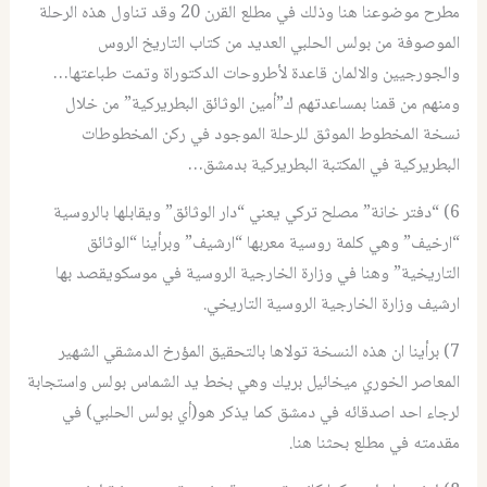
مطرح موضوعنا هنا وذلك في مطلع القرن 20 وقد تناول هذه الرحلة
الموصوفة من بولس الحلبي العديد من كتاب التاريخ الروس
والجورجيين والالمان قاعدة لأطروحات الدكتوراة وتمت طباعتها…
ومنهم من قمنا بمساعدتهم ك”أمين الوثائق البطريركية” من خلال
نسخة المخطوط الموثق للرحلة الموجود في ركن المخطوطات
البطريركية في المكتبة البطريركية بدمشق…
6) “دفتر خانة” مصلح تركي يعني “دار الوثائق” ويقابلها بالروسية
“ارخيف” وهي كلمة روسية معربها “ارشيف” وبرأينا “الوثائق
التاريخية” وهنا في وزارة الخارجية الروسية في موسكويقصد بها
ارشيف وزارة الخارجية الروسية التاريخي.
7) برأينا ان هذه النسخة تولاها بالتحقيق المؤرخ الدمشقي الشهير
المعاصر الخوري ميخائيل بريك وهي بخط يد الشماس بولس واستجابة
لرجاء احد اصدقائه في دمشق كما يذكر هو(أي بولس الحلبي) في
مقدمته في مطلع بحثنا هنا.