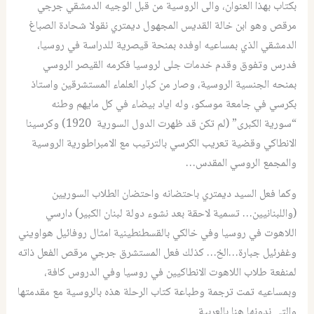
بكتاب بهذا العنوان، والى الروسية من قبل الوجيه الدمشقي جرجي
مرقص وهو ابن خالة القديس المجهول ديمتري نقولا شحادة الصباغ
الدمشقي الذي بمساعيه اوفده بمنحة قيصرية للدراسة في روسيا،
فدرس وتفوق وقدم خدمات جلى لروسيا فكرمه القيصر الروسي
بمنحه الجنسية الروسية، وصار من كبار العلماء المستشرقين واستاذ
بكرسي في جامعة موسكو، وله اياد بيضاء في كل مايهم وطنه
“سورية الكبرى” (لم تكن قد ظهرت الدول السورية 1920) وكرسينا
الانطاكي وقضية تعريب الكرسي بالترتيب مع الامبراطورية الروسية
والمجمع الروسي المقدس…
وكما فعل السيد ديمتري باحتضانه واحتضان الطلاب السوريين
(واللبنانيين… تسمية لاحقة بعد نشوء دولة لبنان الكبير) دارسي
اللاهوت في روسيا وفي خالكي بالقسطنطينية امثال روفائيل هواويني
وغفرئيل جبارة…الخ… كذلك فعل المستشرق جرجي مرقص الفعل ذاته
لمنفعة طلاب اللاهوت الانطاكيين في روسيا وفي الدروس كافة،
وبمساعيه تمت ترجمة وطباعة كتاب الرحلة هذه بالروسية مع مقدمتها
والتي ندونها هنا بالعربية.