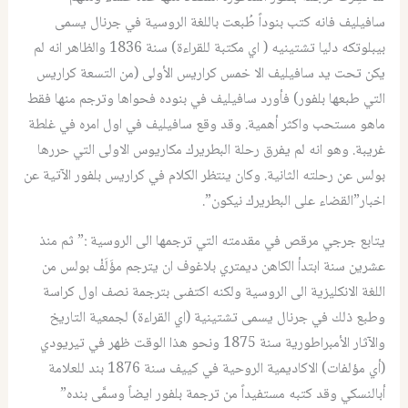
سافيليف فانه كتب بنوداً طُبعت باللغة الروسية في جرنال يسمى
بيبلوتكه دليا تشتينيه ( اي مكتبة للقراءة) سنة 1836 والظاهر انه لم
يكن تحت يد سافيليف الا خمس كراريس الأولى (من التسعة كراريس
التي طبعها بلفور) فأورد سافيليف في بنوده فحواها وترجم منها فقط
ماهو مستحب واكثر أهمية. وقد وقع سافيليف في اول امره في غلطة
غريبة. وهو انه لم يفرق رحلة البطريرك مكاريوس الاولى التي حررها
بولس عن رحلته الثانية. وكان ينتظر الكلام في كراريس بلفور الآتية عن
اخبار”القضاء على البطريرك نيكون”.
يتابع جرجي مرقص في مقدمته التي ترجمها الى الروسية :” ثم منذ
عشرين سنة ابتدأ الكاهن ديمتري بلاغوف ان يترجم مؤَلَفْ بولس من
اللغة الانكليزية الى الروسية ولكنه اكتفىى بترجمة نصف اول كراسة
وطبع ذلك في جرنال يسمى تشتينية (اي القراءة) لجمعية التاريخ
والآثار الأمبراطورية سنة 1875 ونحو هذا الوقت ظهر في تيريودي
(أي مؤلفات) الاكاديمية الروحية في كييف سنة 1876 بند للعلامة
أبالنسكي وقد كتبه مستفيداً من ترجمة بلفور ايضاً وسمَّى بنده”