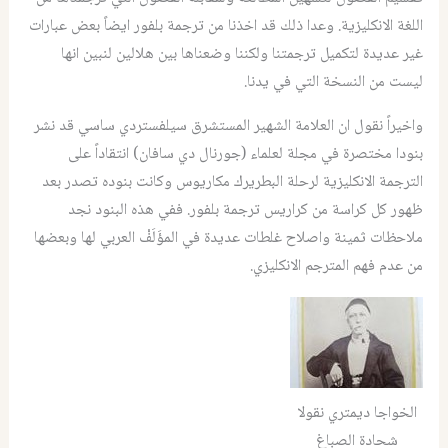
اللغة الانكليزية. وعدا ذلك قد اخذنا من ترجمة بلفور ايضاً بعض عبارات
غير عديدة لتكميل ترجمتنا ولكننا وضعناها بين هلالين لنبين انها
ليست من النسخة التي في يدنا.
واخيراً نقول ان العلامة الشهير المستشرق سيلفستردي ساسي قد نشر
بنودا مختصرة في مجلة لعلماء (جورنال دي سافان) انتقاداً على
الترجمة الانكليزية لرحلة البطريرك مكاريوس وكانت بنوده تصدر بعد
ظهور كل كراسة من كراريس ترجمة بلفور. ففي هذه البنود نجد
ملاحظات ثمينة واصلاح غلطات عديدة في المؤَلَفْ العربي لها وبعضها
من عدم فهم المترجم الانكليزي.
الخواجا ديمتري نقولا
شحادة الصباغ