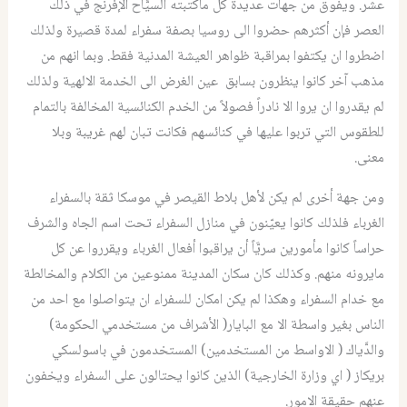
عشر. ويفوق من جهات عديدة كل ماكتبته السيَّاح الإفرنج في ذلك
العصر فإن أكثرهم حضروا الى روسيا بصفة سفراء لمدة قصيرة ولذلك
اضطروا ان يكتفوا بمراقبة ظواهر العيشة المدنية فقط. وبما انهم من
مذهب آخر كانوا ينظرون بسابق عين الغرض الى الخدمة الالهية ولذلك
لم يقدروا ان يروا الا نادراً فصولاً من الخدم الكنائسية المخالفة بالتمام
للطقوس التي تربوا عليها في كنائسهم فكانت تبان لهم غريبة وبلا
معنى.
ومن جهة أخرى لم يكن لأهل بلاط القيصر في موسكا ثقة بالسفراء
الغرباء فلذلك كانوا يعيّنون في منازل السفراء تحت اسم الجاه والشرف
حراساً كانوا مأمورين سريَّاً أن يراقبوا أفعال الغرباء ويقرروا عن كل
مايرونه منهم. وكذلك كان سكان المدينة ممنوعين من الكلام والمخالطة
مع خدام السفراء وهكذا لم يكن امكان للسفراء ان يتواصلوا مع احد من
الناس بغير واسطة الا مع البايار( الأشراف من مستخدمي الحكومة)
والدَّياك ( الاواسط من المستخدمين) المستخدمون في باسولسكي
بريكاز ( اي وزارة الخارجية) الذين كانوا يحتالون على السفراء ويخفون
عنهم حقيقة الامور.