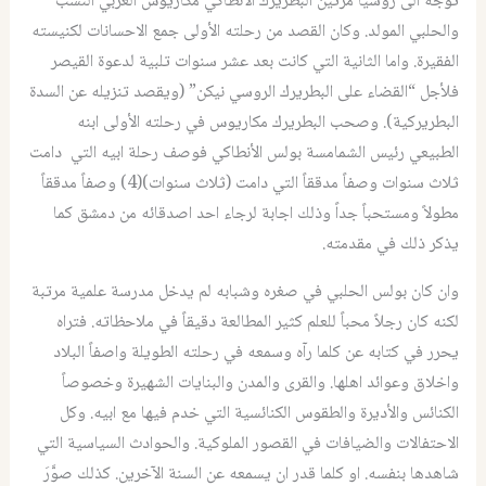
توجه الى روسيا مرتين البطريرك الانطاكي مكاريوس العربي النسب
والحلبي المولد. وكان القصد من رحلته الأولى جمع الاحسانات لكنيسته
الفقيرة. واما الثانية التي كانت بعد عشر سنوات تلبية لدعوة القيصر
فلأجل “القضاء على البطريرك الروسي نيكن” (ويقصد تنزيله عن السدة
البطريركية). وصحب البطريرك مكاريوس في رحلته الأولى ابنه
الطبيعي رئيس الشمامسة بولس الأنطاكي فوصف رحلة ابيه التي دامت
ثلاث سنوات وصفاً مدققاً التي دامت (ثلاث سنوات)(4) وصفاً مدققاً
مطولاً ومستحباً جداً وذلك اجابة لرجاء احد اصدقائه من دمشق كما
يذكر ذلك في مقدمته.
وان كان بولس الحلبي في صغره وشبابه لم يدخل مدرسة علمية مرتبة
لكنه كان رجلاً محباً للعلم كثير المطالعة دقيقاً في ملاحظاته. فتراه
يحرر في كتابه عن كلما رآه وسمعه في رحلته الطويلة واصفاً البلاد
واخلاق وعوائد اهلها. والقرى والمدن والبنايات الشهيرة وخصوصاً
الكنائس والأديرة والطقوس الكنائسية التي خدم فيها مع ابيه. وكل
الاحتفالات والضيافات في القصور الملوكية. والحوادث السياسية التي
شاهدها بنفسه. او كلما قدر ان يسمعه عن السنة الآخرين. كذلك صوَّرَ