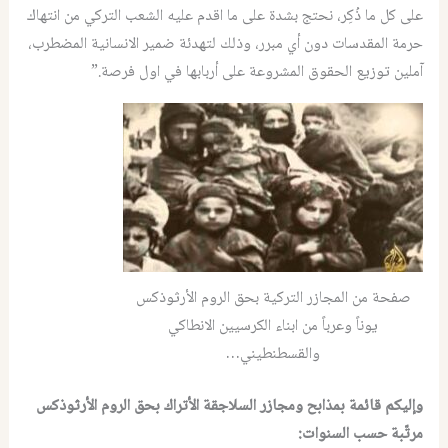
على كل ما ذُكِر، نحتج بشدة على ما اقدم عليه الشعب التركي من انتهاك
حرمة المقدسات دون أي مبرر، وذلك لتهدئة ضمير الانسانية المضطرب،
آملين توزيع الحقوق المشروعة على أربابها في اول فرصة.”
صفحة من المجازر التركية بحق الروم الأرثوذكس
يوناً وعرباً من ابناء الكرسيين الانطاكي
والقسطنطيني…
وإليكم قائمة بمذابح ومجازر السلاجقة الأتراك بحق الروم الأرثوذكس
مرتّبة حسب السنوات: