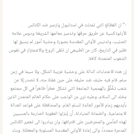
-” ان الفظائع التي تمثلت في استانبول وازمير ضد الكنائس
الأرثوذكسية عن طريق حرقها وتدمير معالمها الشريفة ودوس علامة
الصليب، وتدنيس الأواني المقدسة بصورة وحشية أمور لم يسبق لها
نظير في التاريخ، كان من الطبيعي ان تلقى الروع والاشمئزاز في نفوس
الشعوب المتمدنة كافة.
إن هذه الاعتداءات الدالة على وحشية غريبة الشكل، ولا سيما في زمن
سلم، قام فيه حليف ضد حليفه على حين غفلة منه، لا تصدر إلا عن
شعب تخَّلَّقَّ بالهمجية الجامعة التي تشكل خطراً ظاهراً في كل مجتمع
يخلد الى السلام، وعليه نرى من الواجب على حكام العالم المتمدن الذين
بأيديهم زمام الأمور العائدة للسلم العام، والمحافظة على قواعد العدالة
الاجتماعية، والضمانة المتبادلة، أن يُنزلوا العقوبة الصارمة بالمسببين
لهذه المآسي والمحرضين على اقترافها، وان يبادروا الى تعمير الكنائس
المدمرة مجدداً، والى إعادة الأواني المقدسة المسلوبة والمعطلة. وبناء