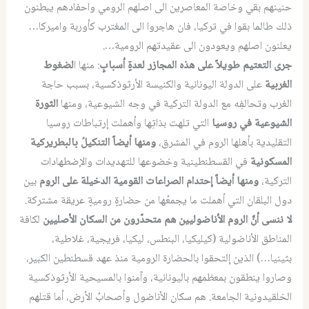
حنينهم بقي وخاصة المعاصرين الى اصلهم الرومي واحفادهم يبطنون
ذلك طالما بقوا في تركيا، فان هاجروا الى المغترب كأوربة واميركا…
يعلنون اصلهم ويعودون الى عقيدتهم الرومية….
جرى التعتيم طويلاً على هذه المجازر لعدةٍ أسبابٍ
: منها ا
لضغوط
الغربية
على الدولة اليونانية والكنيسة الأرثوذكسية، بسبب حاجة
الغرب وتحالفِه مع الدولة التركية في وجه الشيوعية، ومنها
الثورة
الشيوعية في روسيا
التي تلهت بذاتِها وأهملت إرتباطات روسيا
التقليدية بأهلها الروم في المشرق،
ومنها أيضاً التنكيلُ بالبطريركية
المسكونية
في القسطنطينية وخضوعها للتهديدات والإضطهادات
التركية،
ومنها أيضاً إحتدام الصراعات القومية الدخيلة على الروم
بين
دول البلقان التي أهملت ما يجمعُها من حضارةٍ روميةٍ عريقة مشتركة.
لا ننسى أنَّ الروم الأناضوليين هم متحدّرون من السكان الأصليين
لكافة
المناطق الأناضولية (كيليكيا، البنطس، ليكيا، فريجية، غلاطية،
بثينيا…) الذين إلتحقوا بالحضارة الرومية منذ عهد قسطنطين الكبير،
وصاروا ينطقون بمعظمهم باليونانية، وآمنوا بالمسيحية الأرثوذكسية
الخلقيدونية الجامعة. هم سكان الأناضول وأصحابُ الأرض، أما قتلهم