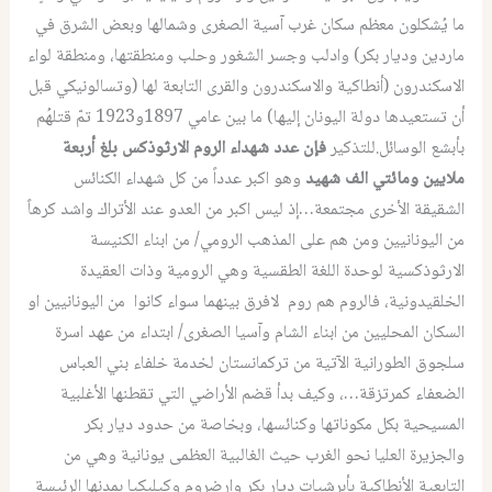
ما يُشكلون معظم سكان غرب آسية الصغرى وشمالها وبعض الشرق في
ماردين وديار بكر) وادلب وجسر الشغور وحلب ومنطقتها، ومنطقة لواء
الاسكندرون (أنطاكية والاسكندرون والقرى التابعة لها (وتسالونيكي قبل
أن تستعيدها دولة اليونان إليها) ما بين عامي 1897و1923 تمّ قتلهُم
بأبشع الوسائل.للتذكير
فإن عدد شهداء الروم الارثوذكس بلغ أربعة
ملايين ومائتي الف شهيد
وهو اكبر عدداً من كل شهداء الكنائس
الشقيقة الأخرى مجتمعة…إذ ليس اكبر من العدو عند الأتراك واشد كرهاً
من اليونانيين ومن هم على المذهب الرومي/ من ابناء الكنيسة
الارثوذكسية لوحدة اللغة الطقسية وهي الرومية وذات العقيدة
الخلقيدونية، فالروم هم روم لافرق بينهما سواء كانوا من اليونانيين او
السكان المحليين من ابناء الشام وآسيا الصغرى/ ابتداء من عهد اسرة
سلجوق الطورانية الآتية من تركمانستان لخدمة خلفاء بني العباس
الضعفاء كمرتزقة…، وكيف بدأ قضم الأراضي التي تقطنها الأغلبية
المسيحية بكل مكوناتها وكنائسها، وبخاصة من حدود ديار بكر
والجزيرة العليا نحو الغرب حيث الغالبية العظمى يونانية وهي من
التابعية الأنطاكية بأبرشيات ديار بكر وارضروم وكيليكيا بمدنها الرئيسة