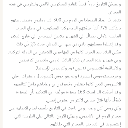
ويسجّلُ التاريخُ دوراً فعلياً للقادةِ العسكريين الألمان وللنازيين في هذه
المجازر.
تتضاربُ أعدادُ الضحايا من الروم بين 500 ألف ومليون ونصف، بينهم
بالتأكيد 775 ألفاً أحصَتْهم البطريركية المسكونية في مطلع الحرب
العالمية الأولى. يضافُ الى الشهداء ملايينُ المهجرين الى خارج البلاد،
وقد إنتقلوا بمعظمِهم، بادئ ذي بدءٍ، الى اليونان حيث ذُكِرَ بأن ثلثَ
سكان البلاد بعد الحرب كانوا من المهاجرين اللاجئين من الدولة التركية.
ومن شهداء هذه المجازر، يُذكرُ النائبُ الرومي ماتيوس كوفيدس
والأساقفة أفتيميوس (زيلون) وبروكوبيوس (إيقونيا)
وخريسستوموس (سميرنا) وغريغوريوس (كيدونيا)، وعشرات رجال
الإكليروس الذين كانوا يُقتلون ويُحرقون مع رعاياهم داخلَ كنائسِهم.
وقد أحصَت الدراساتُ 163 مجزرة موثَّقة، مع التذكير بأن المجزرة
تُعرَّفُ بأنها قتلٌ جماعي لأكثر من عشرين إنسان.
وكل رومي كان وغير رومي باحث في التاريخ يأسف لعدمِ الإضاءة على
مجازر الروم في الأناضول، ويهنِّئُ الأرمنَ بالتالي على الطريقة التي
إعتمدوها في التعريفِ بالمجازرِ التي طالتْهم.