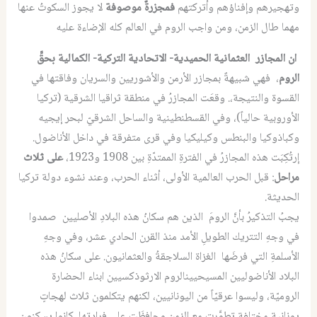
وتهجيرهم وإفناؤهم وأتركتهم
فمجزرةٌ موصوفة
لا يجوز السكوتُ عنها
مهما طال الزمن، ومن واجب الروم في العالم كله الإضاءة عليه
ان المجازر العثمانية الحميدية- الاتحادية التركية- الكمالية بحقِّ
الروم
، فهي شبيهةٌ بمجازر الأرمن والأشوريين والسريان وفاقتها في
القسوة والنتيجة،. وقعَت المجازرُ في منطقة ثراقيا الشرقية (تركيا
الأوروبية حالياً)، وفي القسطنطينية والساحل الشرقيّ لبحر إيجيه
وكباذوكيا والبنطس وكيليكيا وفي قرى متفرقة في داخل الأناضول.
إرتُكِبَت هذه المجازرُ في الفترةِ الممتدّةِ بين 1908 و1923،
على ثلاث
مراحل
: قبل الحرب العالمية الأولى، أثناء الحرب، وعند نشوء دولة تركيا
الحديثة.
يجبُ التذكيرُ بأنَّ الرومَ الذين هم سكانُ هذه البلادِ الأصليين صمدوا
في وجهِ التتريك الطويلِ الأمد منذ القرن الحادي عشر، وفي وجهِ
الأسلمةِ التي فرضَها الغزاة السلاجقةُ والعثمانيون. على سكانُ هذه
البلاد الأناضوليين المسيحيينالروم الارثوذكسيين ابناء الحضارة
الروميّة، وليسوا عرقيّاً من اليونانيين، لكنهم يتكلمون ثلاث لهجاتٍ
يونانية مختلفة تطوَّرت مع الزمن وحافظَت على فرادتِها. كانوا يسكنون