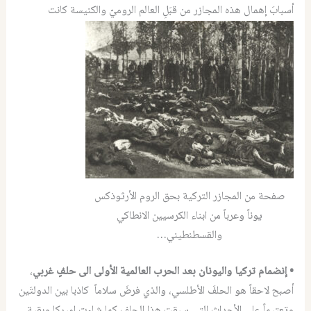
أسبابَ إهمال هذه المجازر من قبَلِ العالم الروميّ والكنيسة كانت
صفحة من المجازر التركية بحق الروم الأرثوذكس
يوناً وعرباً من ابناء الكرسيين الانطاكي
والقسطنطيني…
• إنضمام تركيا واليونان بعد الحرب العالمية الأولى الى حلفٍ غربي
،
أصبح لاحقاً هو الحلفَ الأطلسي، والذي فرضَ سلاماً كاذبا بين الدولتَين
وتعتيماً على الأحداثِ التي سبقت هذا الحلف كما شاءت اميركا وبقية