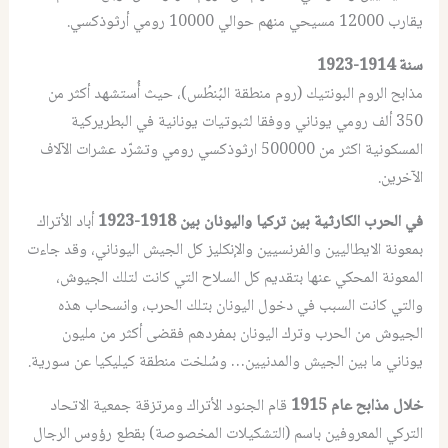
يقارب 12000 مسيحي منهم حوالي 10000 رومي أرثوذكسي.
سنة 1914-1923
مذابح الروم البونتيك (روم منطقة البُنطُس)، حيث أُستشهد أكثر من
350 ألف رومي يوناني ووفقا لثبوتيات يونانية في البطريركية
المسكونية اكثر من 500000 ارثوذكسي رومي وتشرّد عشرات الآلاف
الآخرين.
في الحرب الكارثية بين تركيا واليونان بين 1918-1923
أباد الأتراك
بمعونة الايطاليين والفرنسيين والإنكليز كل الجيش اليوناني، وقد جاءت
المعونة المحكي عنها بتقديم كل السلاح التي كانت لتلك الجيوش،
والتي كانت السبب في دخول اليونان بتلك الحرب، وانسحاب هذه
الجيوش من الحرب وترك اليونان بمفردهم فقضى أكثر من مليون
يوناني ما بين الجيش والمدنيين… وسُلخت منطقة كيليكيا عن سورية.
خلال مذابح عام 1915
قام الجنود الأتراك ومرتزقة جمعية الاتحاد
التركي المعروفين باسم (التشكيلات المخصوصة) بقطع رؤوس الرجال