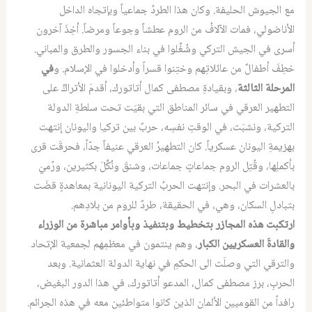
مع الجيوش الحليفة. وكان هذا الطردُ جماعياً وبإتجاه الداخل
الأناضولي، فمات الآلافُ من الروم عطشاً وجوعاً ومرضاً. أخِذَ آخرون
أسرى في الجيش التركي وشُغِّلوا في بناء الجسور والطرق والمباني.
خطِفَ أطفالٌ من عائلاتِهم وختِنوا قسراً وأدخلوا في الإسلام. و
في
المرحلة الثالثة
، وبقيادةِ مصطفى كمال أتاتورك، أقدمَ الأتراكُ على
التطهير العرقي في سائر المناطق التي بقيَت تحت سلطةِ الدولة
التركية، ونشبَت، في الوقتِ نفسِه، حربٌ بين تركيا واليونان إنتهت
بهزيمةِ اليونان عسكرياً. كان التطهيرُ العرقي عنيفاً جدّاً، فحرقَت قرى
بأكملِها، وقُتِل الروم جماعاتٍ جماعات، وشنقَ ونُكِّلَ بكثيرين، ورُميَ
بالعشرات في البحر. وإنتهت الحربُ التركية اليونانية بمعاهدةٍ قضَت
بتبادلِ السكان، وهي، في الحقيقة، طردٌ للروم من بلادِهم.
ارتكبت هذه المجازر بتخطيط وبتنفيذ وبأوامر مباشرة من الوزراء
والقادةَ العسكريين الكبار
، وهم ينتمون في معظمِهم لجمعية الإتحاد
والترقي التي وصلَت الى الحكمِ في نهاية الدولة العثمانية. وبعد
الحربِ، برز مصطفى كمال، المدعو أتاتورك، في هذا الدور البغيض،
رافداً من القوميين الألمان الذين كانوا متواطئين معه في هذه الجرائم.