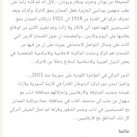
المحيطة من يونان وصرب وبلغار ورومان… لابل انه تم قلبه رأساً على
عقب متهمين يونانيي الجزيرة بفعل المجازر بحق الاتراك وكذلك وبعد
اعتراف تركيا في الفترة من 1918 الى 1921 بارتكاب المجازر بحق
المسيحيين كلهم تعود الى الانكار ولا زالت وتم تغيير الكثير من الوقائع
بعكسها على الروم والارمن…والمضحك ان صور الضحايا الارمن التي
كانت على وسائل التواصل الاجتماعي جيرت على ان من فيها من
الضحايا هم اتراك وجندت الماكينة الاعلامية والاسلامية المتعصبة في
بعض الدول العربية والاسلامية للدفاع باطلاً عن الاتراك…
الدور التركي في المؤامرة الكونية على سورية منذ 2011_…
واخيرا تبدى دور تركيا /اردوغان القذر/ في الازمة السورية ولازلنا
نعيشه بتجنيد المرتزقة والارهابيين واحتلالهم محافظة ادلب مع
سهول من حلب الى منتصف الغاب في محافظة حماة مرتكبة المجازر
بح المسيحيين في ادلب وجسر الشغور وقراها ثم احتل الجيش التركي
كل تلك المناطق مع الارهابيين…
خاتمة