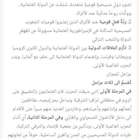
نشوءِ دولٍ مسيحيةٍ قوميةٍ متعددة، سُلِخَت عن الدولة العثمانية،
وولَّدَت روحاً عدائيةً عند الأتراك
2.
ردّةُ فعلٍ قومية
عند الأتراكِ الذين إعتبروا قوميات الشعوب
المسيحية الساكنة في الإمبراطورية العثمانية مسؤولةً عن تقهقرِ
الدولةِ والشعب التركي
3.
تأزم العلاقات الدولية
بين الدولة العثمانية والدول الكبرى كروسيا
وبريطانيا وفرنسا، وإنضمام الدولة العثمانية الى حلفٍ مع ألمانيا، وبدء
الحرب العالمية الأولى.
مراحل المجازر
تُقسمُ الى ثلاث مراحل
في المرحلة الأولى
التي سبقت الحربَ، قام العثمانيون بالتضييقِ على
الروم في منطقتَي ثراقيا الشرقية وساحل بحر إيجيه، مقاطعين
أعمالَهم وإنتاجَهم وأحياءَهم، وطاردين العديدَ منهم سيراً على الأقدام
الى داخل الأناضول الصحراوي والقارّي.
وفي المرحلة الثانية،
أي أثناء
الحربِ العالمية الأولى، وبتأثيرٍ من جمعية الإتحاد والترقي التركية،
طردَت الدولةُ المسيحيين من المدن والقرى الساحلية، خوفاً من تعاونِهم