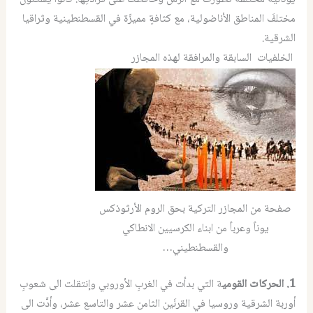
مختلفَ المناطق الأناضولية، مع كثافةٍ مميزّة في القسطنطينية وثراقيا
الشرقية.
الخلفيات السابقة والمرافقة لهذه المجازر
صفحة من المجازر التركية بحق الروم الأرثوذكس
يوناً وعرباً من ابناء الكرسيين الانطاكي
والقسطنطيني…
1. الحركات القومي
ة التي بدأت في الغربِ الأوروبي وإنتقلت الى شعوبِ
أوربة الشرقية وروسيا في القرنَين الثامن عشر والتاسع عشر، وأدَّت الى