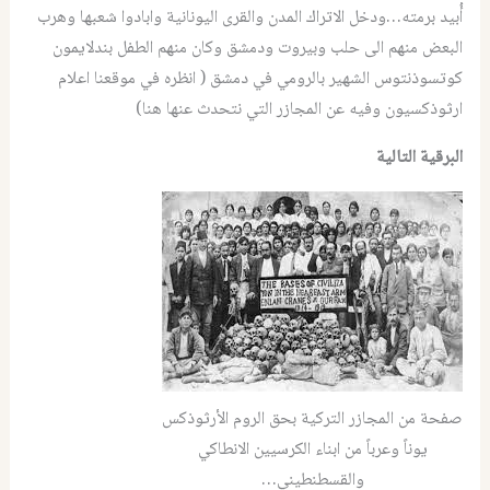
أُبيد برمته…ودخل الاتراك المدن والقرى اليونانية وابادوا شعبها وهرب
البعض منهم الى حلب وبيروت ودمشق وكان منهم الطفل بندلايمون
كوتسوذنتوس الشهير بالرومي في دمشق ( انظره في موقعنا اعلام
ارثوذكسيون وفيه عن المجازر التي نتحدث عنها هنا)
البرقية التالية
صفحة من المجازر التركية بحق الروم الأرثوذكس
يوناً وعرباً من ابناء الكرسيين الانطاكي
والقسطنطيني…