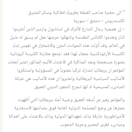
” الى حضرة صاحب الغبطة بطريرك انطاكية وسائر المشرق
الكسندروس – دمشق – سورية
– إن همجية رجال الشارع الأتراك في استانبول وازمير الذين أضرموا
النار وهدموا الكنائس المقدسة وانتهكوا حرمتها عمل لم يسبق له مثيل
في العالم. وقد أنزلت هذه الحوادث الحزن والاشمئزاز في نفوس ابناء
الكنيسة الأرثوذكسية جمعاء لهذا فقد اجتمع مطارنة الكنيسة اليونانية
بصورة مستعجلة وبعد المذاكرة في الاعتداء الأثيم المذكور اعتبر أعضاء
المؤتمر ان بريطانيا تشارك تركيا معنوياً في المسؤولية واستنكروا
الأساليب السياسية البريطانية واعتبروا ان هذه الأساليب هي خيانة
المبادىء المسيحية اذ انها تجرح الشعور الديني العميق.
والمؤتمر يعبر عن أسفه العميق وخيبة أمله ببريطانيا التي أظهرت
عجزها عن وضع المصلحة الدولية العامة فوق مصالحها الاستعارية
الأمبراطورية خارقة بذلك تعهداتها الدولية وذلك بالاعتداء على العدالة
ومبادىء تقرير المصير وحرية الشعوب.