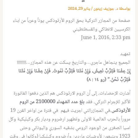
بواسطة
د. جوزيف زيتون
/
يناير 29, 2024
صفحة من المجازر التركية بحق الروم الأرثوذكس يوناً وعرباً من ابناء
الكرسيين الانطاكي والقسطنطيني
June 1, 2016, 2:33 pm
تمهبد
الجميع يتجاهل ماجرى…والتاريخ يسكت عن هذه المجازر…!!!!!!!!!!
إِنْ عِشْنَا فَلِلرَّبِّ نَعِيشُ، وَإِنْ مُتْنَا فَلِلرَّبِّ نَمُوتُ. فَإِنْ عِشْنَا وَإِنْ مُتْنَا
فَلِلرَّبِّ نَحْنُ.” (رو ١٤ : ٨)
أشارت الإحصاءات، إلى أن الروم الارثوذكس هم الذين دفعوا الفاتورة
الأكبر للإجرام التركي، فقد
بلغ عدد الشهداء 2100000 من الروم
الأرثوذكس
،في المجازرالتي اجريت فيهم في فترة من اواخر القرن 19
مروراً بالحرب العالمية الاولى وتطهير ارضروم وديار بكر وكيليكية وكل
اسيا الصغرى من الوجود الرومي بشقيه السوري واليوناني وحتى
1923 ويتبعون لأبرشيات ماردين وأرضروم وكيليكيا (وكانوا في وقتٍ