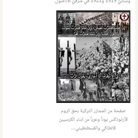
وسنتيّ 1919 و1921 في شرقيّ الأناضول.
صفحة من المجازر التركية بحق الروم
الأرثوذكس يوناً وعرباً من ابناء الكرسيين
الانطاكي والقسطنطيني…