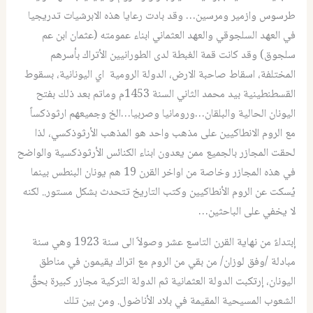
طرسوس وازمير ومرسين… وقد بادت رعايا هذه الابرشيات تدريجيا
في العهد السلجوقي والعهد العثماني ابناء عمومته (عثمان ابن عم
سلجوق) وقد كانت قمة الغبطة لدى الطورانيين الأتراك بأسرهم
المختلفة، اسقاط صاحبة الارض، الدولة الرومية اي اليونانية، بسقوط
القسطنطينية بيد محمد الثاني السنة 1453م وماتم بعد ذلك بفتح
اليونان الحالية والبلقان…ورومانيا وصربيا…الخ وجميعهم ارثوذكساً
مع الروم الانطاكيين على مذهب واحد هو المذهب الأرثوذكسي، لذا
لحقت المجازر بالجميع ممن يعدون ابناء الكنائس الأرثوذكسية والواضح
في هذه المجازر وخاصة من اواخر القرن 19 هم يونان البنطس بينما
يُسكت عن الروم الأنطاكيين وكتب التاريخ تتحدث بشكل مستور.. لكنه
لا يخفي على الباحثين…
إبتداءً من نهاية القرن التاسع عشر وصولاً الى سنة 1923 وهي سنة
مبادلة /وفق لوزان/ من بقي من الروم مع اتراك يقيمون في مناطق
اليونان، إرتكبت الدولة العثمانية ثم الدولة التركية مجازر كبيرة بحقِّ
الشعوب المسيحية المقيمة في بلاد الأناضول. ومن بين تلك