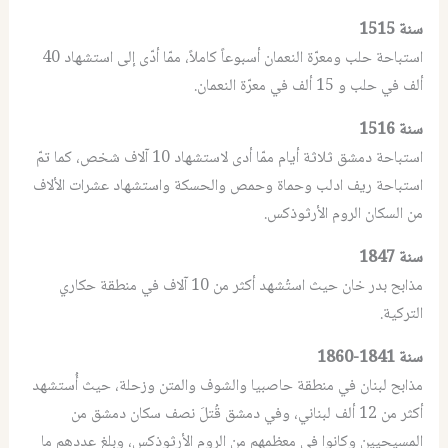
سنة 1515
استباحة حلب ومعرّة النعمان أسبوعاً كاملاً، ممّا أدّى إلى استشهاد 40
ألف في حلب و 15 ألف في معرّة النعمان.
سنة 1516
استباحة دمشق ثلاثة أيام ممّا أدى لاستشهاد 10 آلاف شخص، كما تمّ
استباحة ريف ادلب وحماة وحمص والحسكة واستشهاد عشرات الألاف
من السكان الروم الأرثوذكس.
سنة 1847
مذابح بدر خان حيث استُشهد أكثر من 10 آلاف في منطقة حكاري
التركية.
سنة 1841-1860
مذابح لبنان في منطقة حاصبيا والشوف والمتن وزحلة، حيث أُستشهد
أكثر من 12 ألف لبناني، وفي دمشق قُتلَ نصف سكان دمشق من
المسيحيين وكانوا في معظمهم من الروم الأرثوذكس، وبلغ عددهم ما