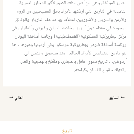
الصور الموثّقة، وهي من أصل مئات الصور لأكبر المجازر الدموية
الفظيعة في التاريخ التي ارتكبها الأتراك بحقّ المسيحيين من الروم
والأرمن والسريان والآشوريين، امتلأت بها متاحف التاريخ، والوثائق
موجودة في معظم دول أوروبا وخاصة اليونان وقبرص وألمانيا، وفي
مركز البطريركية المسكونية (القسطنطينية) ورئاسة أساقفة اليونان،
ورئاسة أساقفة قبرص وبطريركية موسكو، وفي أرمينيا وغيرها…هذا
هو تاريخ العثمانيين الأتراك الحاقد ، منذ سلجوق وعثمان الى
أردوغان… تاريخ دموي حافل بالمجازر، وملطّخ بالهمجية والعار،
وانتهاك حقوق الانسان وكرامته.
السابق
التالي
تاريخ