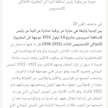
صورة عن برقية رئيس اساقفة اثينا الى البطريرك الأنطاكي
الكسندروس
في منتصف القرن 20
بين ايدينا وثيقة هي عبارة عن برقية صادرة من اثينا من رئيس
الاساقفة اسبريدون بتاريخ 14 ايلول 1955 موجهة الى البطريرك
الأنطاكي الكسندروس الثالث (1931-1958
نقل له فيها ماحصل من
اعتداءات صارخة طالت الكنائس الرومية والرعايا الارثوذكسية في
القسطنطينية وازمير بمعونة او بسكوت الانكليز، وهذه ليست حادثة
فريدة اذ سبق ان ترك الحلفاء ومنهم الانكليز عام 1921- 1922 الجيش
اليوناني لمصيره الأسود وهو جيش فتي بمواجهة قوات اتاتورك،
وانسحب الجميع من فرنسيين وانكليز وايطاليين من المعركة والاشد
ايلاما ان الايطاليين اعطوا سلاحهم الثقيل ومدفعيتهم ودباباتهم عام
1922 للأتراك، وقد كانت الكارثة على الجيش اليوناني الذي غرر به
الحلفاء في البداية ليقاتل معهم، ثم غدروا به وتركوه وحيدا بعد ان
انسحبوا من الحرب، فكانت النتيجة كارثية على الجيش اليوناني الذي