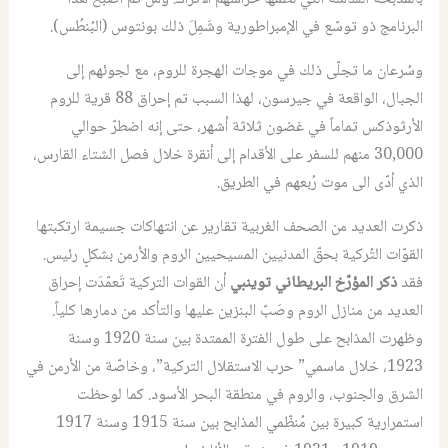
البرنامج ذو توسّع في الإمبراطورية وشَمِلَ ذلك بونتوس (البُنطُس).
وسُرعان ما تجلّى ذلك في موجات الهجرة للروم، مع لجوئهم إلى
الجبال، الواقعة في جيرسون، لهذا السبب تم إحراق 88 قرية للروم
الأرثوذكس تماماً في غضون ثلاثة أشهر، حتى إنه اضطرّ حوالي
30,000 منهم للسفر على الأقدام إلى أنقرة خلال فصل الشتاء القارس،
الذي أدّى الى موت رُبعهم في الطريق.
ذكرت العديد من الصحف الغربية تقارير عن انتهاكات جسيمة ارتكبتها
القوّات التُركية بحقّ المدنيين المسيحيين الروم والأرمن بشكلٍ رئيس.
فقد
ذكر المؤرّخ البريطاني توينبي
أن القوات التركية تَعمّدَت إحراق
العديد من منازل الروم وصَبّ البنزين عليها والتأكد من دمارها كلياً.
وظهرت المذابح على طول الفترة الممتدة بين سنة 1920 وسنة
1923، خلال ماسمي” حرب الاستقلال التركية”، وخاصّة من الأرمن في
الشرق والجنوب، والروم في منطقة البحر الأسود. كما لوحظت
استمرارية كبيرة بين مُنظّمي المذابح بين سنة 1915 وسنة 1917