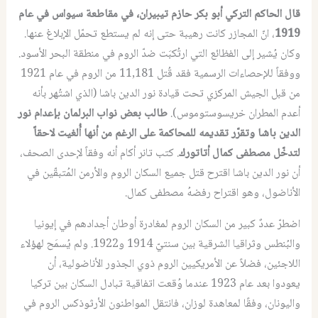
قال الحاكم التركي أبو بكر حازم تيبيران، في مقاطعة سيواس في عام
1919
، انّ المجازر كانت رهيبة حتى إنه لم يستطع تحمّل الإبلاغ عنها.
وكان يُشير إلى الفظائع التي ارتُكبَت ضدّ الروم في منطقة البحر الأسود.
ووفقاً للإحصاءات الرسمية فقد قُتل 11,181 من الروم في عام 1921
من قبل الجيش المركزي تحت قيادة نور الدين باشا (الذي اشتُهر بأنه
أعدم المطران خريسوستوموس).
طالب بعض نواب البرلمان بإعدام نور
الدين باشا وتقرّر تقديمه للمحاكمة على الرغم من أنها أُلغيت لاحقاً
لتدخّل مصطفى كمال أتاتورك
. كتب تانر أكام أنه وفقاً لإحدى الصحف،
أن نور الدين باشا اقترح قتل جميع السكان الروم والأرمن المُتبقّين في
الأناضول، وهو اقتراح رفضهُ مصطفى كمال.
اضطرّ عددٌ كبير من السكان الروم لمغادرة أوطان أجدادهم في إيونيا
والبُنطس وثراقيا الشرقية بين سنتيّ 1914 و1922. ولم يُسمَح لهؤلاء
اللاجئين، فضلاً عن الأمريكيين الروم ذوي الجذور الأناضولية، أن
يعودوا بعد عام 1923 عندما وُقعت اتفاقية تبادل السكان بين تركيا
واليونان، وفقًا لمعاهدة لوزان، فانتقل المواطنون الأرثوذكس الروم في