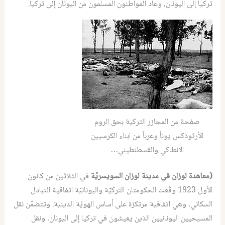
تركيا إلى اليونان، وعاد المواطنون المسلمون من اليونان إلى تركيا.
صفحة من المجازر التركية بحق الروم
الأرثوذكس يوناً وعرباً من ابناء الكرسيين
الانطاكي والقسطنطيني…
(معاهدة لوزان في مدينة لوزان السويسريّة
في الثلاثين من كانون
الأول 1923 وقّعت الحكومتان التركيّة واليونانيّة اتفاقية التبادل
السكاني، وهي اتفاقية مرتكزة على أساس الهويّة الدينية. وتتضمّن نقل
المسيحيين اليونانيين الذين يعيشون في تركيا إلى اليونان، ونقل