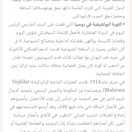
الدول الغربية التي كررت المأساة ذاتها بحق يوغوسلافيا السابقة
وحصرا بحق الصرب الارثوذكس.
• الثورة البولشيفية في روسيا
التي قضَت على السندِ الخارجي الرئيس
للروم في الدولة العثمانية، فأهملَ الإتحادُ السوفياتي شؤون الروم
وقضايا الكنيسة، وإلتَهى بقضاياه الداخلية ومصالح الشيوعية، لا بل
كان العكس بحيث ان السلطة الشيوعية قدمت الدعم العسكري لأتاتورك
في حربه ضد اليونان مع ايطاليا كذلك قدم الشيوعيون خمسة اطنان
من الذهب له كونه كان يمثل العلمانية بخلاف ماكانت عليه تركيا زمن
الخلافة العثمانية.
في صيف عام 1914، قامت العمليات الخاصة (بالتركية:Teşkilat-ı
Mahsusa)، وبمساعدة من الحكومة والجيش الرسمي، بتجنيد الرجال
الروم الذين في عمر التجنيد من ثرانس إلى غرب الأناضول، وأجبروهم
على الأعمال الشاقّة التي مات فيها الآلاف. وقد أُرسلوا لاستخدامهم في
إصلاح الطرقات، تشييد المباني، التنقيب في الأنفاق وأعمال ميدانية
أخرى، لكن أعدادهم انخفضت بشدّة، إمّا بالتجريد والمعاملة القاسية أو
بالمذبحة الشاملة التي نظّمها حُرّاسُهم الأتراك. ومن ثم أصبح هذا