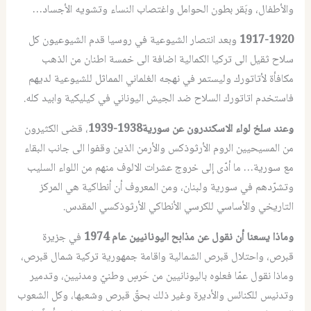
والأطفال، وبَقر بطون الحوامل واغتصاب النساء وتشويه الأجساد…
1917-1920
وبعد انتصار الشيوعية في روسيا قدم الشيوعيون كل
سلاح ثقيل الى تركيا الكمالية اضافة الى خمسة اطنان من الذهب
مكافأة لأتاتورك وليستمر في نهجه الغلماني المماثل للشيوعية لديهم
فاستخدم اتاتورك السلاح ضد الجيش اليوناني في كيليكية وابيد كله.
وعند سلخ لواء الاسكندرون عن سورية1938-1939
، قضى الكثيرون
من المسيحيين الروم الأرثوذكس والأرمن الذين وقفوا الى جانب البقاء
مع سورية… ما أدّى إلى خروج عشرات الالوف منهم من اللواء السليب
وتشرّدهم في سورية ولبنان، ومن المعروف أن أنطاكية هي المركز
التاريخي والأساسي للكرسي الأنطاكي الأرثوذكسي المقدس.
وماذا يسعنا أن نقول عن مذابح اليونانيين عام 1974
في جزيرة
قبرص، واحتلال قبرص الشمالية واقامة جمهورية تركية شمال قبرص،
وماذا نقول عمّا فعلوه باليونانيين من حَرسٍ وطنيّ ومدنيين، وتدمير
وتدنيس للكنائس والأديرة وغير ذلك بحقّ قبرص وشعبها، وكل الشعوب