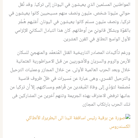
المواطنين المسلمين الذي يعيشون في اليونان إلى تركيا. وقد نُقل
حوالي مليونا شخص، مليون ونصف منهم مسيحيين كانوا يعيشون في
تركيا، ونصف مليون مسلم كانوا يعيشون في اليونان. أغلبهم هُجّر
بالقوّة وبشكل قانونيّ من أوطانهم. كان هذا التبادل السكانيّ الإلزامي
الأول الواسع النطاق في القرن العشرين.
ورغم تأكيدات المصادر التاريخية القتل المُتعمّد والمنهجيّ للسكان
الأرمن والروم والسريان والأشوريين من قبل الامبراطورية العثمانية
خلال وبعد الحرب العالمية الأولى، من خلال المجازر وعمليات الترحيل
والترحيل القسري، وهى عبارة عن مَسيرات في ظلّ ظروف قاسية
مُصمّمة لتؤدّي إلى وفاة المُبعَدين من قُراهم ومساكنهم، إلاّ أن تركيا من
جانبها ترفض الاعتراف بهذه الجريمة وتتهم آخرين من المشاركين فى
تلك الحرب بارتكاب المجازر.