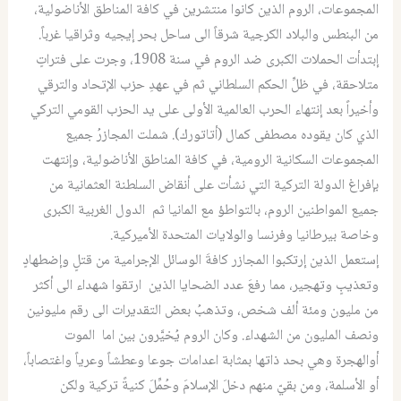
المجموعات، الروم الذين كانوا منتشرين في كافة المناطق الأناضولية،
من البنطس والبلاد الكرجية شرقاً الى ساحل بحر إيجيه وثراقيا غرباً.
إبتدأت الحملات الكبرى ضد الروم في سنة 1908، وجرت على فتراتٍ
متلاحقة، في ظلِّ الحكم السلطاني ثم في عهدِ حزب الإتحاد والترقي
وأخيراً بعد إنتهاء الحرب العالمية الأولى على يد الحزب القومي التركي
الذي كان يقوده مصطفى كمال (أتاتورك). شملت المجازرُ جميع
المجموعات السكانية الرومية، في كافة المناطق الأناضولية، وإنتهت
بإفراغ الدولة التركية التي نشأت على أنقاض السلطنة العثمانية من
جميع المواطنين الروم، بالتواطؤ مع المانيا ثم الدول الغربية الكبرى
وخاصة بيرطانيا وفرنسا والولايات المتحدة الأميركية.
إستعمل الذين إرتكبوا المجازر كافةَ الوسائل الإجرامية من قتلٍ وإضطهادٍ
وتعذيبٍ وتهجير، مما رفعَ عدد الضحايا الذين ارتقوا شهداء الى أكثر
من مليون ومئة ألف شخص، وتذهبُ بعض التقديرات الى رقم مليونين
ونصف المليون من الشهداء. وكان الروم يُخيَّرون بين اما الموت
أوالهجرة وهي بحد ذاتها بمثابة اعدامات جوعا وعطشاً وعرياً واغتصاباً،
أو الأسلمة، ومن بقيّ منهم دخلَ الإسلامَ وحُمِّلَ كنيةً تركية ولكن