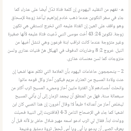
ه- نفهم من التقليد اليهودي إن كلمة فتاة تدّل أيضا على عذراء كما
جاء في سفر التكوين عندما ذهب خادم إبراهيم ليأخذ زوجة لإسحاق
وهو واقف على العين إن الفتاة عليمه التي تخرج لتستقي هي تكون
زوجة. تكوين 24: 43 أخت موسى النبي دُعيت فتاة عليمه لأنها صغيرة
وغير متزوجة عندما كانت تراقب ابنة فرعون وهي تنشل أخيها من
النيل. خروج 2: 8 وضاربات الدفوف في الهيكل هنّ فتيات عذارى ولسن
متزوجات كما لسن معنسات عذارى.
2 – يتحججون حاخامات اليهود بأن العلامة التي تكلم عنها اشعيا إن
عنت ولادة المسيح من العذراء مريم فيكون آحاز وكل قومه ماتوا
وانحلت أجسادهم لأن الفترة مابين آحاز ومجيء المسيح الرب أكثر من
سبعمائة سنة، فهل من المنطق أن يجمد الزمان إلى أن يأتي المسيح
ليخلص آحاز من أعدائه؟ طبعاً لا! وقال آخرون: إن هذا الصبي كان ابن
اشعيا كما جاء في الإصحاح الثامن 3-4 (فاقتربت إلى النبية فحبلت
وولدت ابناً. فقال لي الرب ادعو اسمه مهير شلال حاش بز لأنه قبل أن
يعرف الصبي أن يدعو يا أبي ويا أمي تُحمل ثروة دمشق وغنيمة