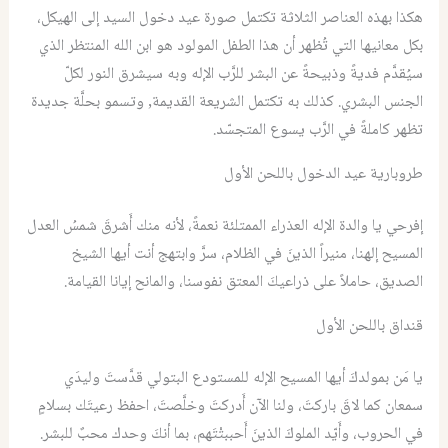
هكذا بهذه العناصر الثلاثة تكتمل صورة عيد دخول السيد إلى الهيكل،
بكل معانيها التي تُظهر أن هذا الطفل المولود هو ابن الله المنتظر الذي
سيُقدَّم فديةً وذبيحةً عن البشر للرَّب الإله وبه سيشرق النور لكلّ
الجنس البشري. كذلك به تكتمل الشريعة القديمة, وتسمو بحلَّة جديدة
تظهر كاملةً في الرَّب يسوع المتجسّد.
طروبارية عيد الدخول باللحن الأول
إفرحي يا والدة الإله العذراء الممتلئة نعمةً، لأنه منك أَشرقَ شمسُ العدل
المسيح إلهنا، منيراً الذينَ في الظلام، سرَّ وابتهج أنت أيها الشيخ
الصديق، حاملاً على ذراعيكَ المعتق نفوسنا، والمانح إيانا القيامة.
قنداق باللحن الأول
يا مَن بمولدكَ أيها المسيح الإله للمستودع البتولي قدَّستَ وليدَي
سمعان كما لاقَ باركتَ، ولنا الآن أَدركتَ وخلَّصتَ، احفظ رعيتَك بسلامٍ
في الحروب، وأَيّد الملوكَ الذينَ أَحببتْتَهم، بما أنكَ وحدك محبٌ للبشر.