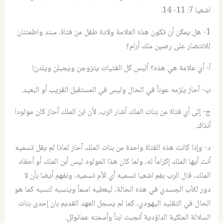
اشعيا 7: 11- 14.
1- هل يمكن أن تكون هذه العلامة ولادة طفل من فتاة، سند واطمئنان
للانتصار على رصين ملك أرام؟
آ- أي علامة هي هذه؟ أليس كل الفتيات يتزوجن ويجبلن ويلدن!
ب- آحاز يلزمه عوناً في الحال وليس في المستقبل القريب أو البعيد.
ج- إلى أي فتاة من بنات الملك أشار الرب، لأن ابن الملك آحاز كان مولودا
آنذاك.
د- وإذا كانت هذه الفتاة واحدة من بنات الملك آحاز لماذا لم يقل تسميه
أنت أيها الملك إكراماً له، ولما كان هذا المولود ليس أبن الملك أو أحفاد
الملك، قال الرب بفم اشعيا تسميه أي الأم تسميه، ونفهم أيضا بأن لا
دور للأب الجسدي في هذه الحالة، ليعطيه اسماً وينسبه لنسبه كما هو
الحال في التقليد اليهودي، كما لم يسجل العهد القديم بان إحدى بنات
السلالة الملكية الداؤدية أنجبت ابناً وأسمته عمانوئل.