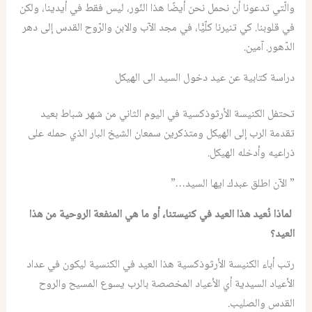
والّتي تدعونا أن نحمل نحن أيضًا هذا النّور، ليس فقط في أيدينا، ولكن
في قلوبنا. كي تنيرنا كلّيًّا، في مجد الآب والابن والرّوح القدس إلى دهر
الدّهور. آمين.
دراسة كتابية عن عيد دخول السيد الى الهيكل
تحتفل الكنيسة الأرثوذكسية في اليوم الثاني من شهر شباط بعيد
تقدمة الرب إلى الهيكل ومتذكرين سمعان الشيخ البار الذي حمله على
ذراعيه وأدخله الهيكل.
” الآن اطلق عبدك ايها السيد…”
لماذا نُعيد هذا العيد في كنيستنا، أو ما هي المنفعة الروحية من هذا
العيد؟
رتب أباء الكنيسة الأرثوذكسية هذا العيد في الكنسية ليكون في عداد
الأعياد السيدية أي الأعياد المخصصة بالرب يسوع المسيح والروح
القدس والصليب.