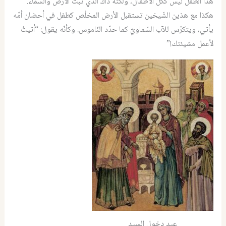
هذا الطّفل ليس ككلّ الأطفال، ولكنّه ذاك الّذي ثبّت الأرض والسّماء.
هكذا مع هذين الشّيخين تستقبل الأرض المخلّص كطفل في أحضان أمّه
يأتي، ويتكرّس للآب السّماويّ كما حدّد النّاموس. وكأنّه يقول: “أتيتُ
لأعمل مشيئتك!”
عيد دخول السيد