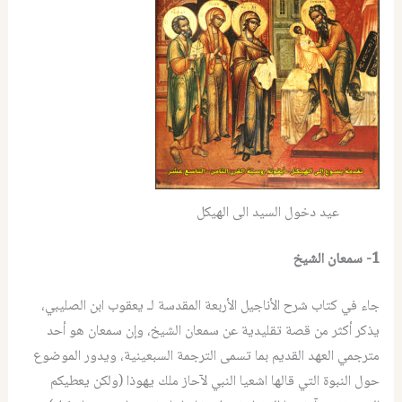
عيد دخول السيد الى الهيكل
1-
سمعان
الشيخ
جاء في كتاب شرح الأناجيل الأربعة المقدسة لـ يعقوب ابن الصليبي،
يذكر أكثر من قصة تقليدية عن سمعان الشيخ، وإن سمعان هو أحد
مترجمي العهد القديم بما تسمى الترجمة السبعينية، ويدور الموضوع
حول النبوة التي قالها اشعيا النبي لآحاز ملك يهوذا (ولكن يعطيكم