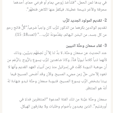
في يدها ثمن الحمل، “فلتأخذ زَوجي يمام أو فرخي حمام، أحدهما
محرقة والآخر ذبيحة خطيئة، فيكفرّ عنها الكاهن فتطهُر”.
2- تقديم المولود الجديد للرَّب
تقديم الوالدين بكرهما من الذكور للرَّب كان واجباً شرعياً.”كُلٌُّ فاتحِ رحمٍ
من كل جسد، من البشر. البهائم، يقدِّمونهُ للرَّب…” (العدد18: 15).
3- لقاء سمعان وحنَّة النبيين
عند الحديث عن سمعان وحنَّة، لا بدَّ لنا إلاَّ أن نَصِفَهُم بنبيَّين, وذلك
لأنهما تنبأ كلاماً نبويَّاً فذَّاً، وكانا شاهدين للرَّب يسوع بالرُّوح. بالرُّغم من
أن موهبة النبوءة كفَّت في إسرائيل منذ زمن أنبياء العهد القديم وأنها لا
تعود إلاَّ متى حلَّ زمن مجيء المسيح. والآن وقد أضحى المسيح فيما
بيننا بشخص الرَّب يسوع المسيح، فنبوءة سمعان وحنَّة تبدو شهادة لهُ
أنهُ هو المنتظر.
سمعان وحنَّة عيِّنة من تلك الفئة المدعوة “المنتظرين فداءً في
أورشليم”. الذين يعبدون بأصوام وطلبات ولا يفارقون الهيكل.