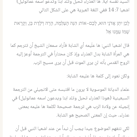
السيد نفسه آية. ها العذراء تحبل وتلد ابنا وتدعو اسمه عمانوئيل)
اشعيا 7: 14 ففي اللغة العبرية هي على الشكل التالي
לָכֵן יִתֵּן אֲדֹנָי הוּא, לָכֶם–אוֹת: הִנֵּה הָעַלְמָה, הָרָה וְיֹלֶדֶת בֵּן, וְקָרָאת
שְׁמוֹ עִמָּנוּ אֵל
قال اشعيا النبي: ها علَيمه أي الشابة فأراد سمعان الشيخ أن تترجم كما
هي المرأة الشابة بدل العذراء وإذ كان محتاراً في الترجمة أوعز إليه
الروح القدس بأنه لن يرى الموت قبل أن يرى مسيح الرب.
ولكن نعود إلى كلمة ها عليمه الشابة:
علماء الديانة الموسوية لا يرون ما اقتبسه متى الانجيلي من الترجمة
السبعينية (هوذا العذراء تحبل وتلد ابنا ويدعون اسمه عمانوئيل) في
إنجيله عن ولادة الرب هي ترجمة صحيحة لكلمة ها عليمه بمعنى
عذراء، حيث إن المعنى الصحيح هو الشابة.
لكي نتفهم الموضوع جيدا يجب أن نبدأ من عند اشعيا النبي قبل أن