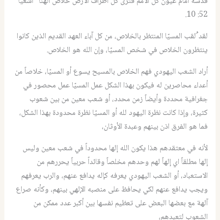
قدسه أمام عيون كل الأمم فترى كل أطراف الأرض خلاص الهنا” اشعيا
52: 10.
لقد ُلقب المسيّا المنتظر بالخلاص، من كل آباء العهد القديم الذين كانوا
ينتظرون الخلاص في شخص المسيّا، وإن الله هو الخلاص.
أراد الشعب اليهودي فهم الخلاص بالمسيح يسوع أو المسيّا، خلاصاً من
أعداء محاصرين له فيكون بهذا الشكل عمل المسيّا عمل محصور في
جغرافية محددة وأيضاً زمن محدد، أو شعب معين من بين شعوب
كثيرة، وإذا كانت نظرة اليهود لله أو المسيّا نظرة محدودة بهذا الشكل،
فما هو الفرق اذن بينهم وعبدة الأوثان،
لأنه في معتقدهم هذا يكون الله إلها محدوداً في شعب معين وليس
إلها مطلقاً اي إلهاً لهم وحدهم مخلصاً وقائداً حربياً يحررهم من
الاستعباد، أو الشعب اليهودي يعرفه كإله يدافع عنهم، والرب يعرفهم
ويجب يدافع عنهم لكي يحافظ على منصبه الإلهي بينهم، وكأنه صراع
آلهة مع بعضها البعض على تعظيم نفسها بين أكبر عدد ممكن من
الشعوب لتعبدهم،