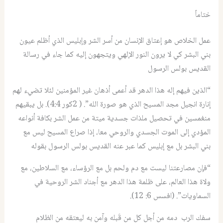
ختاماً
عمل الخلاص هو إعتاق الإنسان من أسر الشر وإبليس الذي أظلم عيون
بني البشر كي لا يرون النور الإلهي ويتجهون إليه كما جاء في رسالة
القديس بولس الرسول
“الذين فيهم إله هذا الدهر قد أعمى أذهان غير المؤمنين لئلا تضيء لهم
إنارة انجيل مجد المسيح الذي هو صورة الله”. ( 2كور 4:4). بل يبقيهم
منغمسين في تحصيل ملذات جسدية ميتة من عمل الشر بكافة أنواعه
المؤدي إلى الموت الجسدي والروحي معا، إذا صراع المسيح ليس مع
بني البشر بل مع إبليس كما عبر عنه القديس بولس الرسول بقوله
“فإن مصارعتنا ليست مع دم ولحم بل مع الرؤساء، مع السلاطين، مع
ولاة هذا العالم، على ظلمة هذا الدهر مع أجناد الشر الروحية في
السماويات”. (افسس 6: 12).
سفك الرب دمه من أجل كل من قَبله وآمن به ليعتقه من الظلام