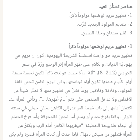
عناصر تشكُّل العيد
1- تطهير مريم لوضعها مولوداً ذكراً.
2- تقديم المولود الجديد للرَّب.
3- لقاء سمعان وحنَّة النبيين.
1- تطهير مريم لوضعها مولوداً ذكراً
تطهير مريم هو واجبٌ اقتضتهُ الشريعةُ اليهودية، كون أن مريم هي
يهوديَّة الديانة. والكلام على طهر المرأة إثر الوضع ورَدَ في سفر
اللاويين (2:12- 8)، “أيَّة امرأة حبلت فولدت ذكراً تكون نجسة سبعة
أيام، كأيام طمثها تكون أيام نجاستها، وفي اليوم الثامن تختن قلفة
المولود، وثلاثة وثلاثين يوماً تظلّ في تطهير دمها لا تمسُّ شيئاً من
الأقداس ولا تدخل المقدس حتَّى تتم أيامُ طُهرها….”. وتأتي المرأة عند
اكتمال أيامها إلى باب خيمة الموعد، إلى الكاهن بحَمَلٍ حولي في سنته
الأولى، وكذا بفرخ حمام أو يمام. أما الحَمَلُ فللمِحرقة وأما فرخ الحمام
أو اليمام فلذبيحة الخطيئة. “فيقربهما الكاهن أمام الرب ويكفرّ عن
المرأة فتطهر من سيلان دمها”. فإذا حدث أن كانت المرأة فقيرة ولم يكن