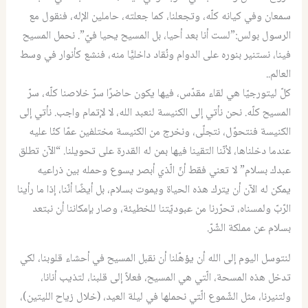
سمعان وفي كيانه كلّه، وتجعلنا، كما جعلته، حاملين الإله، فنقول مع
الرسول بولس:”لست أنا بعد أحيا، بل المسيح يحيا فيّ”. نحمل المسيح
فينا، نستنير بنوره على الدوام ونُقاد داخليًّا منه، فنشع كأنوار في وسط
العالم..
كلّ ليتورجيّا هي لقاء مقدّس، فيها يكون حاضرًا سرّ خلاصنا كلّه، سرّ
المسيح كلّه. نحن نأتي إلى الكنيسة لنعبد الله، لا لإتمام واجب. نأتي إلى
الكنيسة فنتحوّل، نتجلّى، ونخرج من الكنيسة مختلفين عمّا كنّا عليه
عندما دخلناها، لأنّنا التقينا فيها بمن له القدرة على تحويلنا. “الآن تطلق
عبدك بسلام” لا تعني فقط أنّ الّذي أبصر يسوع وحمله بين ذراعيه
يمكن له الآن أن يترك هذه الحياة ويموت بسلام، بل أيضًا أنّنا، إذا ما رأينا
الرّبّ ولمسناه، تحرّرنا من عبوديّتنا للخطيئة، وصار بإمكاننا أن نبتعد
بسلام عن مملكة الشّرّ.
لنتوسل اليوم إلى الله أن يؤهّلنا أن نقبل المسيح في أحشاء قلوبنا، لكي
تدخل هذه المسحة، الّتي هي المسيح، فعلاً إلى قلبنا، لتذيب أنانا،
ولتنيرنا، مثل الشّموع الّتي نحملها في ليلة العيد، (خلال زياح الليتين)،