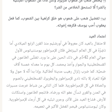
أ‌
–
يخلص
شعب
من
شعوب
شريرة،
ولكن
ماذا
عن
الشعوب
المبتلية
بالشر؟
ألا
تستحق
الخلاص
من
الشر؟
ب‌
–
تفضيل
شعب
على
شعوب
هو
خلق
كراهية
بين
الشعوب،
كما
فعل
يعقوب
أحب
يوسف
فكرهه
إخوته
.
اعتماد العيد
الاحتفال بالعيد كان معروفاً في أورشليم منذ القرن الرابع الميلادي. أما
ناشِرُهُ في كل العالم البيزنطي فكان الإمبراطور يوستنيانوس الأول
حوالي العام 542م. في ذلك الحين على ما ورد، تفشَّى الطاعون في
القسطنطينية والجوار وأخذ يحصد، كل يوم ما معدله خمسة آلاف
ضحيَّة. كما ضرب زلزال رهيب مدينة أنطاكية. وإذا بدا أنَّه لا حول ولا
قوَّة للعباد إلا بالله نادى الإمبراطور والبطريرك القسطنطيني بالصوم
والصلاة في كل الإمبراطورية. فلما كان الثاني من شباط خرجت مسيرات
في المدن والقرى تسأل عفو الله ورضاه، فانلجم الطاعون واستكانت
الأرض. فشاع العيد على الأثر، وجرى تبنّيه في كل أرجاء الإمبراطورية.
وكان ليوستنيانوس قيصر الفضل الأكبر في تعميمه.