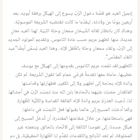
إنجيل العيد هو قصّة دخول الرّبّ يسوع إلى الهيكل برفقة أبويه، بعد
أربعين يومًا من ولادته، ليقدّما ما كانت تقتضيه الشّريعة الموسويّة،
وهناك كان بانتظار لقائه الشّيخان سمعان وحنّة النّبيّة. لهذا العيد معانٍ
عديدة، منها: تطهير مريم حسب عادة النّاموس، وتقديم المولود الجديد
إلى الرّبّ، ولقاء سمعان وحنّة بالطّفل الإله، وهذا العيد يُسمّى أيضًا”عيد
اللقاء المقدّس”.
التّطهير:لقد تمّمت مريم النّاموس بقدومها إلى الهيكل مع يوسف
خطيبها، حاملة معها تقدمةً فرخَي حمام كما تقول الشّريعة. لم تكن
والدة الإله بحاجة إلى تطهير ولا إلى تكفير، فطهارتها وقداستها
الفائقتان حصلت عليهما باتّحادها بابن الله منذ تجسّد الرّبّ في أحشائها.
لذا، دُعيت العذراءُ مريم والدةَ الإله الفائقة القداسة والكلّيّة الطّهارة.
وكما أدخلت المسيح إلى عالمنا بقبولها فعل التّجسّد في داخلها،
فهي باستطاعتها، من خلال شفاعتها المقتدرة، أن تُدخل المسيح إلى
هيكل جسدنا، إلى نفوسنا التّائقة إلى الاتّحاد بالخالق، وبنعمته غير
المخلوقة
.
لم تعد الذّبائح والتّقدمات تقدِّم لنا الطّهارةَ الحقيقيّة، بل دم