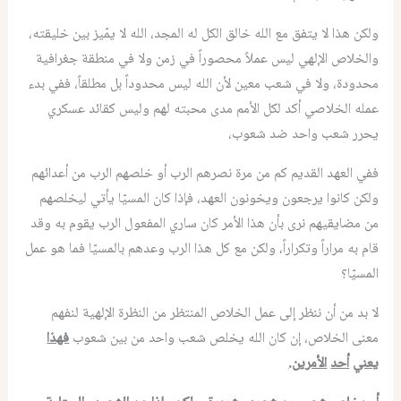
ولكن هذا لا يتفق مع الله خالق الكل له المجد، الله لا يمّيز بين خليقته،
والخلاص الإلهي ليس عملاً محصوراً في زمن ولا في منطقة جغرافية
محدودة، ولا في شعب معين لأن الله ليس محدوداً بل مطلقاً، ففي بدء
عمله الخلاصي أكد لكل الأمم مدى محبته لهم وليس كقائد عسكري
يحرر شعب واحد ضد شعوب،
ففي العهد القديم كم من مرة نصرهم الرب أو خلصهم الرب من أعدائهم
ولكن كانوا يرجعون ويخونون العهد، فإذا كان المسيّا يأتي ليخلصهم
من مضايقيهم نرى بأن هذا الأمر كان ساري المفعول الرب يقوم به وقد
قام به مراراً وتكراراً، ولكن مع كل هذا الرب وعدهم بالمسيّا فما هو عمل
المسيّا؟
لا بد من أن ننظر إلى عمل الخلاص المنتظر من النظرة الإلهية لنفهم
معنى الخلاص، إن كان الله يخلص شعب واحد من بين شعوب
فهذا
يعني
أحد
الأمرين
.