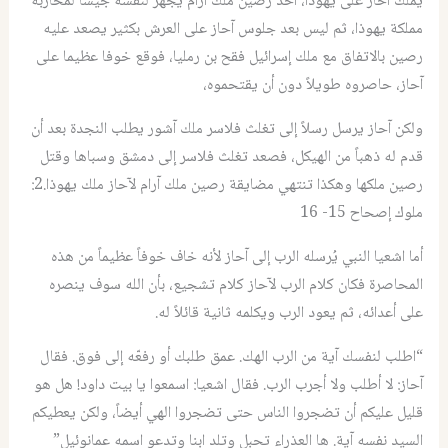
يملك آحاز على يهوذا، أخذ رصين ملك أرام يجهز لنفسه جيشا لمحاربة
مملكة يهوذا، ثم ليس بعد جلوس آحاز على العرش بكثير يصعد عليه
رصين بالاتفاق مع ملك إسرائيل فقح بن رمليا، فوقع خوفا عظيما على
آحاز، حاصروه طويلاً دون أن يقتحموه،
ولكن آحاز يرسل رسلاً إلى تغلث فلاسر ملك آشور يطلب النجدة بعد أن
قدم له ذهباً من الهيكل، فصعد تغلث فلاسر إلى دمشق وسباها وقتل
رصين ملكها وهكذا تنتهي مضايقة رصين ملك آرام لآحاز ملك يهوذا.2:
ملوك إصحاح 15- 16
أما اشعيا النبي يُرسله الرب إلى آحاز لأنه خاف خوفاً عظيماً من هذه
المحاصرة فكان كلام الرب لآحاز كلام تشجيع، بأن الله سوف ينصره
على أعدائه، ثم يعود الرب ويكلمه ثانية قائلاً له.
“اطلب لنفسك آية من الرب الهك. عمق طلبك أو رفعّه إلى فوق. فقال
آحاز: لا أطلب ولا أجرب الرب. فقال اشعيا: اسمعوا يا بيت داود! هل هو
قليل عليكم أن تضجروا الناس حتى تضجروا الهي أيضاً، ولكن يعطيكم
السيد نفسه آية. ها العذراء تحبل وتلد ابنا وتدعو اسمه عمانوئيل”