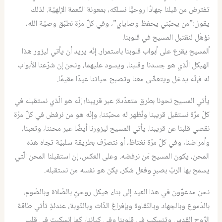
تفترض من قبلنا جهادًا روحيًّا نسلكه، بمعونة النّعمة الإلهيّة. لذلك
يقول:”من يحبّني يحفظ وصاياي”، وفي كلّ مرّة نطبّق وصيّة الله،
نؤهّل لنقتبل المسيح في قلوبنا.
ألمسيح يقرع على أبواب قلوبنا باستمرار. إنّه يريد أن يأتي ليزور هذا
الهيكل الّذي هو جسدنا وقلبنا، ويسود عليهما، ونحن إن شرّعنا الأبواب
له فإنّه يدخل ويتعشّى معنا وتصبح حياتنا عيدًا مقيمًا.
يأتي المسيح نحونا بطرق متعدّدة: عبر قريبنا؛ إنّه هو الّذي نستقبله في
كلّ مرّة نستقبل قريبنا ونُظهر له محبّتنا، وإنّه هو من نرفض في كلّ مرّة
نقصي قلبنا عن قريبنا. يأتي المسيح ليزورنا أيضًا عبر محننا، وتعبنا،
وأمراضنا، وفي كلّ مرّة نغتاظ، أو نتصرّف بطريقة سلبيّة تجاه هذه
المحن، يكون المسيح مَن نرفضه. وعلى العكس، إن استقبلنا المحن الّتي
يسمح بها الربّ بصبرٍ وفعل شكر، يكن هو نفسه من نستقبله.
نحن مدعوّون في هذا العيد إلى بناء هيكل روحيّ بالصّلاة وبالصّوم،
بالدّموع وبالجهاد وبالنّقاوة وبإفراغ الذّات وبالتّوبة، عندئذٍ تأتي طاقة
الرّوح القدس وتنسكب في قلوبنا وفي كياننا، كما انسكبت في قلب