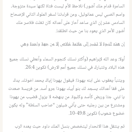
السامرة قدام ملك آشور.) نلاحظ الأم ليست فتاة لكنها سيدة متزوجة،
واسم الصبي ليس عمانوئيل، ومن قراءتنا لسفر الملوك الثاني الإصحاح
السادس عشر إن الذي ساعد آحاز على أعدائه كان تغلث فلاسر ملك
أشور. الأمر الذي يعود بنا من حيث انطلقنا.
إن
هذه
النبوة
لا
تشير
إلى
علامة
خلاص
إلا
من
جهة
واحدة
وهي
أولا: وعد الله لإبراهيم (وأكثر نسلك كنجوم السماء وأعطي نسلك جميع
هذه البلاد وتتبارك في نسلك جميع أمم الارض) تكوين 26:4.
ويتنبأ يعقوب على ابنه يهوذا: فيقول يهوذا إياك يحمد اخوتك. يدك
على قفا أعدائك يسجد لك بنو أبيك يهوذا جرو أسد. من فريسة صعدت
يا ابني. جثا وربض كأسد وكلبوة. من ينهضه لا يزول قضيب من يهوذا
ومشترع من بين رجليه حتى يأتي شيلون “صاحب السلطة” وله يكون
خضوع شعوب) تكوين 49:8-10.
ثم ينتقل هذا الانحدار ليتخصص بنسل الملك داود حيث يعده الرب