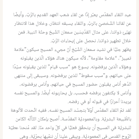
عيد اللقاء المقدّس يعبّر إذًا عن لقاء شعب العهد القديم بالرّبّ، وأيضًا
عن لقائنا الشّخصيّ بالربّ. واللقاء يسبقه انتظار، وخلال هذا الانتظار
نهيّئ ذواتنا، على مثال القدّيسَين سمعان الشّيخ وحنّة النبية. فمن
خلال تطهير ذواتنا، نحصل على إيحاءات الرّبّ.
يظهر جليًّا في نشيد سمعان الشّيّخ أنّ مجيء المسيح سيكون”علامة
تمييز”، “علامة مقاومة”، لأنّه سيكون هناك هؤلاء الّذين يقبلونه
وهؤلاء الّذين يرفضونه. يسوع هو “سبب قيام” للذين يقبلونه سيّدًا
على حياتهم، و”سبب سقوط” للذين يرفضونه. وسيبقى إلى منتهى
الدّهر أناس يقبلون حضور المسيح في حياتهم، وأناس يرفضونه،
وأناس لا يكتفون برفضه فحسب، بل يحاربونه أيضًا. والمسيح نفسه
يريدنا أحرارًا في قبوله أو في رفضه.
لقد تمّ اللقاء المقدّس أوّلاً بتجسّد المسيح نفسه، ففيه اتّحدت الألوهة
بالطّبيعة البشريّة. وبالمعموديّة المقدّسة، أصبح بإمكان التّألّه الكامن
للبشريّة في المسيح أن يتحقّق فعليًّا في كلّ واحد منّا. لقد مُنحنا عطيّة
الرّوح القدس في المعموديّة، ويبقى علينا أن ننمّيها بحرّيّة، وهي