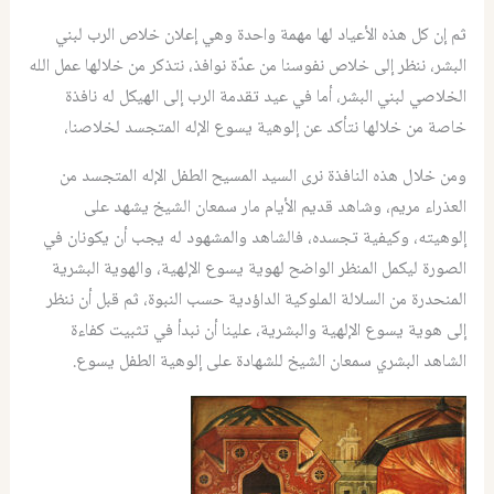
ثم إن كل هذه الأعياد لها مهمة واحدة وهي إعلان خلاص الرب لبني
البشر، ننظر إلى خلاص نفوسنا من عدّة نوافذ، نتذكر من خلالها عمل الله
الخلاصي لبني البشر، أما في عيد تقدمة الرب إلى الهيكل له نافذة
خاصة من خلالها نتأكد عن إلوهية يسوع الإله المتجسد لخلاصنا،
ومن خلال هذه النافذة نرى السيد المسيح الطفل الإله المتجسد من
العذراء مريم، وشاهد قديم الأيام مار سمعان الشيخ يشهد على
إلوهيته، وكيفية تجسده، فالشاهد والمشهود له يجب أن يكونان في
الصورة ليكمل المنظر الواضح لهوية يسوع الإلهية، والهوية البشرية
المنحدرة من السلالة الملوكية الداؤدية حسب النبوة، ثم قبل أن ننظر
إلى هوية يسوع الإلهية والبشرية، علينا أن نبدأ في تثبيت كفاءة
الشاهد البشري سمعان الشيخ للشهادة على إلوهية الطفل يسوع.