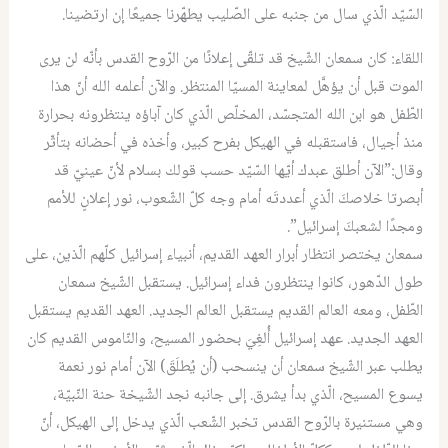
السّيّد الّذي سال من جنبه على الصّليب يطهّرنا جميعًا إن ارتضينا.
اللقاء: كان سمعان الشّيخ قد تلقّى إعلانًا من الرّوح القدس بأنّه لن يرى
الموت قبل أن يؤهَّل لمعاينة المسيّا المنتظر. والآن أعلمه الله أنّ هذا
الطّفل هو ابن الله المتجسّد، المخلّص الّذي كان آباؤه ينتظرونه بحرارة
منذ أجيال، فاستقبله في الهيكل بفرح كبير، وأخذه في أحضانه بتأثّر
وقال:”الآن أطلق عبدك أيّها السّيّد حسب قولك بسلام لأنّ عينيّ قد
أبصرتا خلاصكَ الّذي أعددتَه أمام وجه كلّ الشّعوب، نور إعلانٍ للأمم
ومجدًا لشعبكَ إسرائيل”.
سمعان يختصر انتظار أبرار العهد القديم، أنبياء إسرائيل كلّهم الّذين، على
طول الدّهور، كانوا ينتظرون فداء إسرائيل. يستقبل الشّيخ سمعان
الطّفل، ومعه العالم القديم يستقبل العالم الجديد. العهد القديم يستقبل
العهد الجديد. عهد إسرائيل أُلغِيَ بحضور المسيح، والنّاموس القديم كان
يطلب عبر الشّيخ سمعان أن ينسحب (أن يُطلَقَ) الآن أمام نور نعمة
يسوع المسيح، الّذي بدأ يشرق. إلى جانبه نجد الشّيخة حنة النّبيّة،
وهي مستنيرة بالرّوح القدس تخبر الشّعب الّذي يدخل إلى الهيكل، أنّ