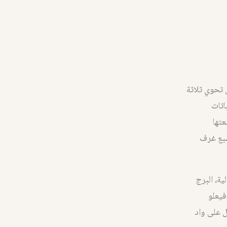
 تحوي ثلاثة
اتات
تها
سبع غرف
ية، البرج
فيعلو
 على واد