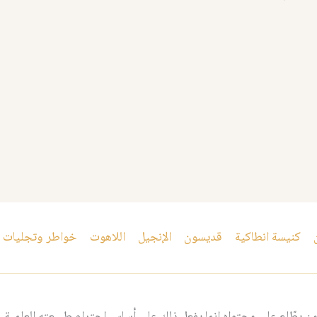
كنيسة انطاكية
قديسون
الإنجيل
اللاهوت
خواطر وتجليات
 يطّلع على محتواه إنما يفعل ذلك على أساس احترام طبيعته العلمية و