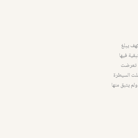
هف يبلغ
المتبقية فيها
ة تعرضت
قلت السيطرة
لم يتبق منها