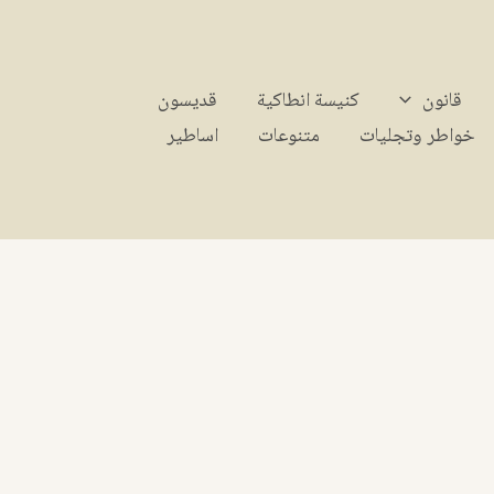
قانون
كنيسة انطاكية
قديسون
خواطر وتجليات
متنوعات
اساطير