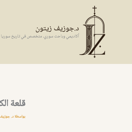
خطي
لى
لمحتوى
د.جوزيف زيتون
أكاديمي وباحث سوري، متخصص في تاريخ سوريا وال
قلعة ال
بواسطة
د. جوزيف