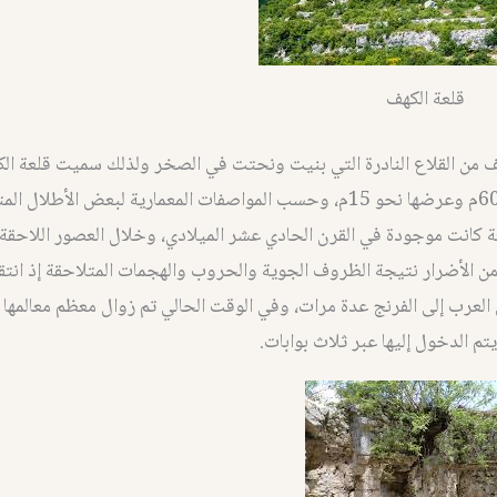
قلعة الكهف
ف من القلاع النادرة التي بنيت ونحتت في الصخر ولذلك سميت قلعة الك
طول ضلعها600م وعرضها نحو 15م، وحسب المواصفات المعمارية لبعض الأطلال 
عة كانت موجودة في القرن الحادي عشر الميلادي، وخلال العصور اللاحق
 من الأضرار نتيجة الظروف الجوية والحروب والهجمات المتلاحقة إذ انت
 العرب إلى الفرنج عدة مرات، وفي الوقت الحالي تم زوال معظم معالمها و
م الدخول إليها عبر ثلاث بوابات.