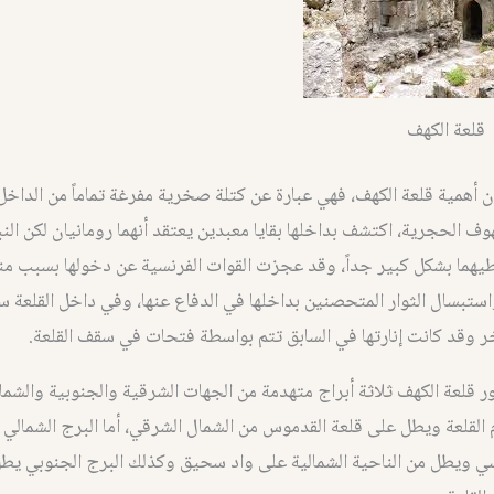
قلعة الكهف
 أهمية قلعة الكهف، فهي عبارة عن كتلة صخرية مفرغة تماماً من الداخل
وف الحجرية، اكتشف بداخلها بقايا معبدين يعتقد أنهما رومانيان لكن النب
هما بشكل كبير جداً، وقد عجزت القوات الفرنسية عن دخولها بسبب منع
ستبسال الثوار المتحصنين بداخلها في الدفاع عنها، وفي داخل القلعة 
 وقد كانت إنارتها في السابق تتم بواسطة فتحات في سقف القلعة.
 قلعة الكهف ثلاثة أبراج متهدمة من الجهات الشرقية والجنوبية والشمال
القلعة ويطل على قلعة القدموس من الشمال الشرقي، أما البرج الشمالي 
ي ويطل من الناحية الشمالية على واد سحيق وكذلك البرج الجنوبي يطل