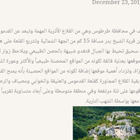
December 23, 201
كم كما تبعد عن قرية الشيخ بدر مسافة 15 كم من الجهة الشمالية وتتربع ا
سحيق تحيط بها الجبال فتغدو شبيهة بالحصن الطبيعي ويلاحظ زوار الق
موقعها بعناية فائقة لكونه من المواقع المحصنة طبيعياً والأكثر وعورة ا
ة، وتزداد أهمية موقعها إضافة لكونه من المواقع الحصينة بأنه يمنح القل
قية القلاع المجاورة كقلعة القدموس والعليقة والخوابي ومصياف والرص
قوعها على تلة مرتفعة وفي منطقة متوسطة وعلى أبعاد متساوية تقريباً 
عها بواسطة الشهب النارية.