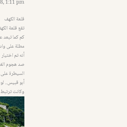
8, 1:11 pm
قلعة الكهف
مطلة على واد 
أنه تم اختيار 
صد هجوم الغزا
السيطرة على ب
أبو قبيس.. لو
وكانت ترتبط م