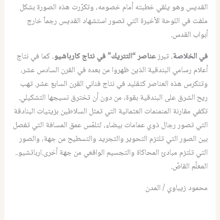
القديس وهو يلقي خطبته أمام خصومه، وتكرّرت هذه الصورة بشكل
ملفت في اللوحة الأخيرة التي تصور استشهاد القديس رجماّ خارج
أبواب القدس.
في الخلاصة
، تبرز
عناصر “التتريك” في نتاج كارباشيو
، كما في نتاج
أعلام رسامي البندقية الذين ظهروا من بعده في القرن السادس عشر،
وتتكرس هذه العناصر كتقليد في نتاج فناني القرن السابع عشر. تهب
ريح الشرق على البندقية بقوة، من دون أن تخترق نسيجها التشكيلي.
تكفي مقارنة المنمنمات العثمانية التي تمثل السلاطين بزيتيات البنادقة
التي تصور رجال ذوي عمامات بيضاء، لتلمّس عمق المسافة التي تفصل
بين الصور التي تلتزم التحوير والتجريد والتسطيح من جهة، والصور
التي تلتزم مبادئ المحاكاة والتجسيم الواقعي من جهة أخرى.ارباتشيو..
المعلّم القاصّ.
محمود زيباوي / المدن