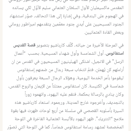
المقدس ماكسيمليان الأول السلطان العثماني سليم الأوّل لكي يسانده
في الهجوم على البندقية، وفي إشارة إلى هذا التحالف، صوّر استشهاد
الجنود المسيحيين على أيدي جنود معمّمين يتقدمهم امبراطور روماني
وبعض القادة العثمانيين.
في المرحلة الأخيرة من حياته، كُلّف كارباشيو بتصوير
قصة القديس
استفانوس
، أول الشمامسة وأول شهداء المسيحية. بحسب “أعمال
الرسل” في الانجيل، اشتكى الهيلينيون المسيحيون في القدس من ان
أراملهم كن يُهملن، فتمّ انتخاب سبعة رجال من ضمنهم إستفانوس
ليقوموا بأمر الخدمة اليومية، وهؤلاء الرجال السبعة يعرفون بأول
شمامسة في الكنيسة. كان استفانوس ممتلئاً من الإيمان والروح القدس،
وكان ينادي بالرسالة بحكمة، فنقم عليه اليهود، واتهموه زوراً
بالتجديف، وأخرجوه خارج المدينة، ورجموه. استعاد كارباشيو هذه
السيرة بأسلوبه القصصي في سلسلة من أربع لوحات ظهرت فيها بقوة
ملامح “التتريك”. ظهر اليهود بالألبسة العثمانية الفاخرة في اللوحة
المخصصة لمشهد رسامة استفانوس شماساً، كما في اللوحة التي تصوّر