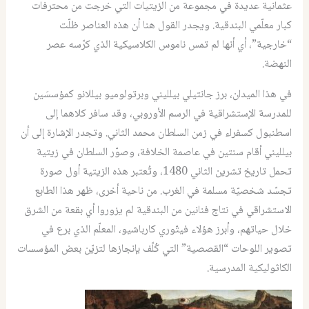
عثمانية عديدة في مجموعة من الزيتيات التي خرجت من محترفات
كبار معلّمي البندقية. ويجدر القول هنا أن هذه العناصر ظلّت
“خارجية”، أي أنها لم تمس ناموس الكلاسيكية الذي كرّسه عصر
النهضة.
في هذا الميدان، برز جانتيلي بيلليني وبرتولوميو بيللانو كمؤسسَين
للمدرسة الإستشراقية في الرسم الأوروبي، وقد سافر كلاهما إلى
اسطنبول كسفراء في زمن السلطان محمد الثاني. وتجدر الإشارة إلى أن
بيلليني أقام سنتين في عاصمة الخلافة، وصوّر السلطان في زيتية
تحمل تاريخ تشرين الثاني 1480، وتُعتبر هذه الزيتية أول صورة
تجسّد شخصيّة مسلمة في الغرب. من ناحية أخرى، ظهر هذا الطابع
الاستشراقي في نتاج فنانين من البندقية لم يزوروا أي بقعة من الشرق
خلال حياتهم، وأبرز هؤلاء فيتّوري كارباشيو، المعلّم الذي برع في
تصوير اللوحات “القصصية” التي كُلّف بإنجازها لتزيّن بعض المؤسسات
الكاثوليكية المدرسية.