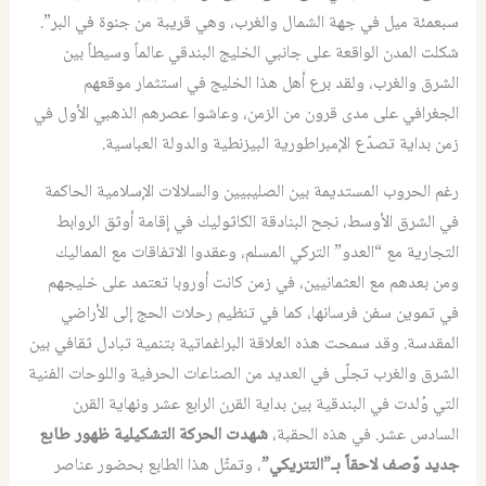
سبعمئة ميل في جهة الشمال والغرب، وهي قريبة من جنوة في البر”.
شكلت المدن الواقعة على جانبي الخليج البندقي عالماً وسيطاً بين
الشرق والغرب، ولقد برع أهل هذا الخليج في استثمار موقعهم
الجغرافي على مدى قرون من الزمن، وعاشوا عصرهم الذهبي الأول في
زمن بداية تصدّع الإمبراطورية البيزنطية والدولة العباسية.
رغم الحروب المستديمة بين الصليبيين والسلالات الإسلامية الحاكمة
في الشرق الأوسط، نجح البنادقة الكاثوليك في إقامة أوثق الروابط
التجارية مع “العدو” التركي المسلم، وعقدوا الاتفاقات مع المماليك
ومن بعدهم مع العثمانيين، في زمن كانت أوروبا تعتمد على خليجهم
في تموين سفن فرسانها، كما في تنظيم رحلات الحج إلى الأراضي
المقدسة. وقد سمحت هذه العلاقة البراغماتية بتنمية تبادل ثقافي بين
الشرق والغرب تجلّى في العديد من الصناعات الحرفية واللوحات الفنية
التي وُلدت في البندقية بين بداية القرن الرابع عشر ونهاية القرن
السادس عشر. في هذه الحقبة،
شهدت الحركة التشكيلية ظهور طابع
جديد وٌصف لاحقاً بـ”التتريكي”
، وتمثّل هذا الطابع بحضور عناصر