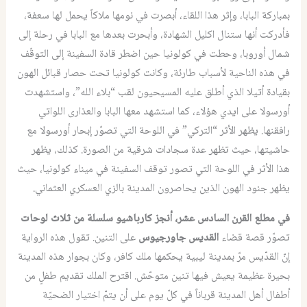
بمباركة البابا، وإثر هذا اللقاء، أبصرت في نومها ملاكاً يحمل لها سعفة،
فأدركت أنها ستنال اكليل الشهادة، وأبحرت بعدها مع البابا في رحلة إلى
شمال أوروبا، وحطت في كولونيا حين اضطر قادة السفينة إلى التوقّف
في هذه الناحية لأسباب طارئة، وكانت كولونيا تحت حصار قبائل الهون
بقيادة أتيلا الذي أطلق عليه المسيحيون لقب “بلاء الله”، واستشهدت
أورسولا على ايدي هؤلاء، كما استشهد معها البابا والعذارى اللواتي
رافقنها. يظهر الأثر “التركي” في اللوحة التي تصوّر إبحار أورسولا مع
حاشيتها، حيث تظهر عدة سجادات شرقية من الصورة. كذلك، يظهر
هذا الأثر في اللوحة التي تصور توقف السفينة في ميناء كولونيا، حيث
يظهر جنود الهون الذين يحاصرون المدينة بالزي العسكري العثماني.
في مطلع القرن السادس عشر، أنجز كارباشيو سلسلة من ثلاث لوحات
تصوّر قصة قضاء
القديس جاورجيوس
على التنين. تقول هذه الرواية
إنّ القدّيس مرّ بمدينة ليبية يحكمها ملك كافر، وكان بجوار هذه المدينة
بحيرة عظيمة يعيش فيها تنين متوحّش. اقترح الملك تقديم طفلٍ من
أطفال أهل المدينة قرباناً في كلّ يوم على أن يتمّ اختيار الضحيّة