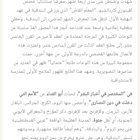
شهدت واشنطن على مدى أربعة أشهر، معرضاً استثنائياً خصّص
لفيتوري كارباتشيو، “المعلّم القاصّ” الذي برز في البندقية في عهد
النهضة الأوّل. انتقل هذا المعرض، الشهر الماضي، إلى البندقية، وحظي
بتغطية إعلامية واسعة عند افتتاحه. أنجز هذا المصوّر الفذّ سلسلة من
اللوحات الكبيرة في المرحلة الممتدة من العقد الأخير من القرن الخامس
عشر، إلى مطلع العقد الثالث من القرن السادس عشر. وتميّزت هذه
الأعمال بطابعها القصصي بالدرجة الأولى. من جهة أخرى، حملت
مجموعة كبيرة من هذه اللوحات طابعاً “عثمانياً” ظهر في العديد من
عناصرها التصويرية، وشهد هذا الطابع لظهور الملامح الأولى للمدرسة
الاستشراقية.
في “المختصر في أخبار البشر”،
تحدّث
أبو الفداء
عن
“الأمم التي
دخلت في دين النصارى”
، وأحصى منها الروم، الكرج، الجركس، البلغار،
الأرمن، البرجان، والإفرنج. بعد الإفرنج، ذكر المؤرخ والجغرافي الأيوبي
الجنوية، أي أهل
جنوة
، المدينة العظيمة الواقعة “غربي القسطنطينية
على بحر الروم”، والبنادقة، “وهم أيضاً طائفة مشهورة، ومدينتهم
تسمى البندقية، وهي على خليج يخرج من بحر الروم يمتد نحو