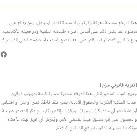
هذا الموقع مساحة معرفة وتوثيق، لا ساحة نقاش أو جدل، ومن يطّلع على
محتواه إنما يفعل ذلك على أساس احترام طبيعته العلمية ومرجعيته الأكاديمية.
ومع ذلك إن كنت ترغب بالتواصل معنا ننصح باستخدام صفحتنا على الفيسبوك.
فيس
! تنويه قانوني ملزم !
جميع المواد المنشورة في هذا الموقع محمية حماية كاملة بموجب قوانين
حماية الملكية الفكرية والحقوق الأدبية. يُمنع منعًا قاطعًا نسخ أو نقل أو اقتباس
أو إعادة نشر أي مادة، كليًا أو جزئيًا، ورقيًا أو إلكترونيًا، دون ذكر المصدر صراحةً
والحصول على إذن مسبق حيث يقتضي الأمر. ويُعرّض أي خرقٍ لهذه الأحكام
مرتكبه للمساءلة القانونية وفق القوانين النافذة.