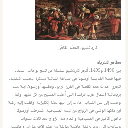
كارباتشيو.. المعلّم القاصّ
مظاهر التتريك
بين 1490 و1495، أنجز كارباشيو سلسلة من تسع لوحات، استعاد
فيها قصة القديسة أوسولا في صياغة انشائية مبتكرة. بحسب التقليد،
تجري أحداث هذه القصة في القرن الرابع، وبطلتها أورسولا، ابنة ملك
بريطانية (شمال غرب فرنسا) التي أحبّت المسيح من كل قلبها، ولما
وصلت إلى سن الشباب، جاءت إلى أبيها بعثة إنكليزية، ونقلت إليه رغبة
ابن ملكها الوثني في الزواج من ابنته المسيحية. اشترطت أورسولا
دخول الأمير في المسيحية وإتمام هذا الزواج بعد ثلاث سنوات،
وسافرت إلى روما برفقة حاشية مؤلفة من عشر آلاف عذراء، وحظيت