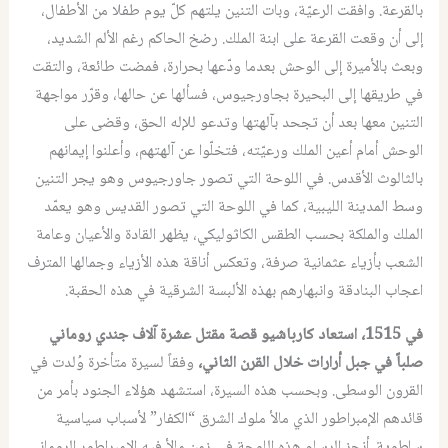
بالقرعة. وافقت الرعيّة، وبات التنين يلتهم كلّ يوم طفلا من الأطفال،
إلى أن وقعت القرعة على ابنة الملك. رضخ الحاكم رغم الألم الشديد،
وبعث بالأميرة إلى الوحش بعدما ودّعها بحرارة، فمضت طائعة، والتقت
في طريقها إلى البحيرة بجاورجيوس، فسألها عن حالها، وقرّر مواجهة
التنين معها بعد أن تجحد بآلهتها وتدعو للإله الحق، وقضى على
الوحش أمام أعين الملك ورعيّته، فتخلّوا عن آلهتهم، وأعلنوا إيمانهم
بالثالوث الأقدس. في اللوحة التي تصور جاورجيوس وهو يجر التنين
وسط المدينة الليبية، كما في اللوحة التي تصور القديس وهو يعمّد
الملك والملكة بحسب الطقس الكاثوليكي، يظهر القادة والأعيان وعامة
الشعب بأزياء عثمانية صرفة، وتعكس أناقة هذه الأزياء وجمالها المترف
اعجاب البنادقة وانبهارهم بهذه الألبسة الشرقية في هذه الحقبة.
في 1515، استعاد كارباشيو قصة مقتل عشرة آلاف جندي روماني
صلباً في جبل أرارات خلال القرن الثاني،
وفقاً لسيرة متأخرة وُلدت في
القرون الوسطى. وبحسب هذه السيرة، استشهد هؤلاء الجنود بأمر من
قائدهم الإمبراطور الذي مالأ ملوك الشرق “الكفار” لأسباب سياسية
سلطوية. أنجز الرسام هذه اللوحة في زمن مالأ فيه الإمبراطور الروماني