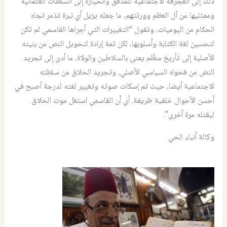
ذلك إلى العجرفة الاجتماعية للمدقق وانحيازه إلى السلطات العثمانية
وممثليها من آل العظم وورثتهم، ما جعله يزيل أي نبرة تذمر تجاه
الحكام من اليوميات، وتقول “التغييرات التي أجراها القاسمي لم تكن
لتحسين لغة الكتابة وأسلوبها، لكن ثمة إرادة لتحويل النص من بنيته
الأصلية إلى تأريخ منظّم يعنى بالسلاطين والولاة، ما أدى إلى تجريد
النص من فحواه السياسي الأصلي، وتجريد الحلاق من سلطته
الاجتماعية أيضا، حيث تم إسكات صوته وتغيير لغته لدرجة أصبح في
أحسن الأحوال خلفية ظريفة. أي أن القاسمي استغل موت الحلاق
ليقتله مرة أخرى”.
وكالة أنباء الحي