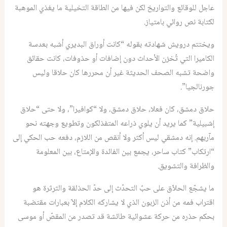
عاجل للوقائع والتواريخ لكن فيها من الطاقة التخيلية ما يغذي الموهبة
لكتابة نص روائي بامتياز.
ويختتم درويش شهادته بقوله “كانت أوراق البديري أشبه بعدسة
الكاميرا التي تُخزن الأحداث دون إضافات أو حذوفات، كانت حقائق
واضحة تشبه الصحف الحديثة غير أن محررها كان حلاقا وليس
جورنالجيا”.
حلاق دمشق، كان فعلا، حلاق دمشق، ولا “كوافيرا”، ولا حتى “حلاق
إشبيلية” كما يريد أن يلوي ذراعه المتفذلكون وتطويع وجهته نحو
مآربهم. إنه دمشقي ليس أكثر ولا أنقص من اللازم، دفعه حب الحكي إلى
“ارتكاب” كتاب ساحر، يجمع بين الفائدة والإمتاع، بين المعلومة
والظرافة والتشويق.
ما يشجّع الحلاّق على حبّ التحدّث إلى حدّ الحذلقة والثرثرة هو
اقتراب فمه من أذن الزبون الذي لا يشاركه الكلام إلاّ بعبارات مقتضبة
بحكم حذره من حركة عشوائية طائشة قد تصدر من المقصّ أو موسى