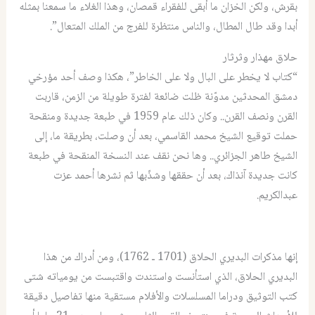
بقرش، ولكن الخزان ما أبقى للفقراء قمصان، وهذا الغلاء ما سمعنا بمثله
أبدا وقد طال المطال، والناس منتظرة للفرج من الملك المتعال”.
حلاق مهذار وثرثار
“كتاب لا يخطر على البال ولا على الخاطر”، هكذا وصف أحد مؤرخي
دمشق المحدثين مدوّنة ظلت ضائعة لفترة طويلة من الزمن، قاربت
القرن ونصف القرن.. وكان ذلك عام 1959 في طبعة جديدة ومنقحة
حملت توقيع الشيخ محمد القاسمي، بعد أن وصلت، بطريقة ما، إلى
الشيخ طاهر الجزائري.. وها نحن نقف عند النسخة المنقحة في طبعة
كانت جديدة آنذاك، بعد أن حققها وشذّبها ثم نشرها أحمد عزت
عبدالكريم.
إنها مذكرات البديري الحلاق (1701 ـ 1762)، ومن أدراك من هذا
البديري الحلاق، الذي استأنست واستندت واقتبست من يومياته شتى
كتب التوثيق ودراما المسلسلات والأفلام مستقية منها تفاصيل دقيقة