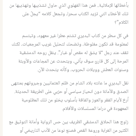
بأخطائها الإملائية.. فمن هذا الفهلوي الذي حاول تشذيبها وتهذيبها من
تلك الأخطاء التي تزيد الكتاب سحرا، وتجعل كلامه “يجلّ على
الكلام”؟
في كل سطر من كتاب البديري تشتم عطرا غير معهود، وتبتسم
لمعلومة قد تكون مغلوطة، وتضحك لتحليل غريب المرجعيات، لكنك
تقف عند رجل “لا يشق له مقص أو غبار”. ينقل روحه الدمشقية
المرحة إلى كل قارئ سوف يأتي، ويتحدث عن المجاعات والأوبئة
وسنوات العطش وويلات الحروب، وكأنه يتحدث الآن.
نقل البديري ما عانته بلاد الشام من ظلم العثمانيين وجبروتهم بمنتهى
الصدق والأمانة دون انحياز سياسي أو حزبي على الطريقة الحديثة.
أرخ لأيام الفقر والعوز والفاقة بأسلوب يخلو من تلك المظلومية
المعهودة في دراما المسلسلات والأفلام.
زاوج هذا الحلاق الدمشقي الظريف بين حس الرواية وأمانة التوثيق مع
الكثير من الغرابة وروعة القص فصنع نوعا من الأدب التاريخي أو