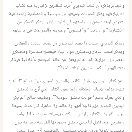
والجدير بذكره أن كتاب البديري أقرب للتقارير الإخبارية منه لكتاب
التاريخ فهو يذكر الحوادث جميعها من سياسية واقتصادية واجتماعية.
يتعرض لولاة دمشق وسياستهم في إدارة البلاد، ويذكر العسكر من
“انكشارية” و”دالاتية” و”قبيقول” وغيرهم والصراعات في ما بينهم.
ويذكر البديري، حسب ما يفيد الموثقون من بعده، القضاة والمفتين،
ويذكر أسماء التجار ومحتكري مواد البناء فيفضح سماسرة ومحتكري
العصر دون مواربة. كما أنه لم يغفل عن حالة المجتمع الأخلاقية فيذكر
بنات الهوى أو كما يسميهن “بنات الخطأ”.
وعن كتاب البديري، يقول الكاتب والمدون السوري نبيل صالح “لا تعود
شهرة مؤلفه لإتقانه الحلاقة وإنما تعود لكتابه الذي أرّخ به لدمشق
والذي يعرف باسم ‘حوادث دمشق اليومية’”. ويضيف صالح “لم يكن
البديري الحلاق مؤرخا ولا أديبا ولا عالما ولا شاعرا، كان حلاقا بسيطا
يجيد القراءة والكتابة وارتأى أن يكتب يوميات مدينته خلال واحد
وعشرين عاما فنقل لنا نبض دمشق وصورتها الشعبية ببساطة دون
محسنات لغوية ودون غايات سياسية.. بالمختصر أرّخ حياة الناس