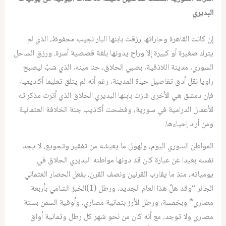
البديري
إن كانت القاهرة وحاراتها رزقت بابنها البار نجيب محفوظ، الذي لم
يترك صغيرة أو كبيرة إلاّ وراح يدونها بلغة قصصية آسرة. ورزق الساحل
السوري، مدينة اللاذقية، بصبي الحلاق، حنا مينه، الذي شبّ ليصبح
راويا نقل أدق تفاصيل حياة المدينة، رغم أنه لم يتلق تعليما أكاديميا،
فإن دمشق هي الأخرى فازت بابنها البديري الحلاق الذي أثرت مذكراته
الأعمال الدرامية في سورية، وفضحت أكاذيب جنة الخلافة العثمانية
ومن أراد إحياءها.
المواطن السوري اليوم، ولهول ما يعيشه من تفقير وتجويع، لا يجد
نفسه بعيدا عن عبارة كان قد دونها مواطنه البديري الحلاق في
يومياته، منذ ما يقارب القرنين ونصف القرن، بفعل الحصار العثماني
الجائر “وقد هلَّ هذا العام الجديد، ورطل (1)الخبز الشامي بأربعة
مصاري* وبخمسة، ورطل الأرز بثمانية مصاري، وأوقية السمن بستة
مصاري ولا توجد، مع أنه كان من نحو شهر كل رطل وثمانية أواق