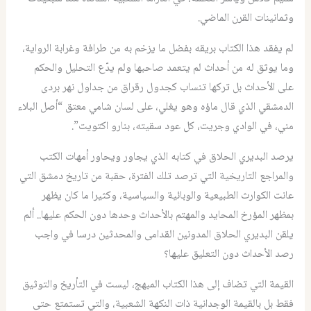
وثمانينات القرن الماضي.
لم يفقد هذا الكتاب بريقه بفضل ما يزخم به من طرافة وغرابة الرواية،
وما يوثق له من أحداث لم يتعمد صاحبها ولم يدّع التحليل والحكم
على الأحداث بل تركها تنساب كجدول رقراق من جداول نهر بردى
الدمشقي الذي قال ماؤه وهو يغلي، على لسان شامي معتق “أصل البلاء
مني، في الوادي وجريت، كل عود سقيته، بنارو اكتويت”.
يرصد البديري الحلاق في كتابه الذي يجاور ويحاور أمهات الكتب
والمراجع التاريخية التي ترصد تلك الفترة، حقبة من تاريخ دمشق التي
عانت الكوارث الطبيعية والوبائية والسياسية، وكثيرا ما كان يظهر
بمظهر المؤرخ المحايد والمهتم بالأحداث وحدها دون الحكم عليها.. ألم
يلقن البديري الحلاق المدونين القدامى والمحدثين درسا في واجب
رصد الأحداث دون التعليق عليها؟
القيمة التي تضاف إلى هذا الكتاب المبهج، ليست في التأريخ والتوثيق
فقط بل بالقيمة الوجدانية ذات النكهة الشعبية، والتي تستمتع حتى