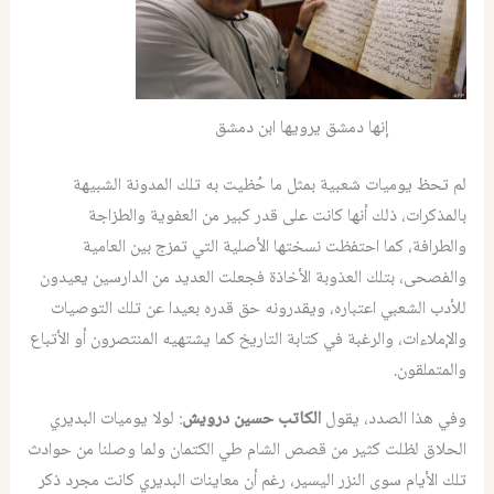
إنها دمشق يرويها ابن دمشق
لم تحظ يوميات شعبية بمثل ما حُظيت به تلك المدونة الشبيهة
بالمذكرات، ذلك أنها كانت على قدر كبير من العفوية والطزاجة
والطرافة، كما احتفظت نسختها الأصلية التي تمزج بين العامية
والفصحى، بتلك العذوبة الأخاذة فجعلت العديد من الدارسين يعيدون
للأدب الشعبي اعتباره، ويقدرونه حق قدره بعيدا عن تلك التوصيات
والإملاءات، والرغبة في كتابة التاريخ كما يشتهيه المنتصرون أو الأتباع
والمتملقون.
وفي هذا الصدد، يقول
الكاتب حسين درويش
: لولا يوميات البديري
الحلاق لظلت كثير من قصص الشام طي الكتمان ولما وصلنا من حوادث
تلك الأيام سوى النزر اليسير، رغم أن معاينات البديري كانت مجرد ذكر