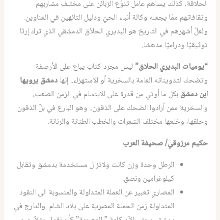
الحلاقة، كذلك يساهم عامل تنوّع الزبائن على مختلف مشاربهم
وثقافاتهم ممّا يجعله وكالة أنباء الحيّ ودليل التائهين في العناوين.
ولعلّ أشهرهم في التاريخ هو البديري الحلاّق الدمشقي الذي ترك إرثا
توثيقيّا ودراميّا مدهشا.
“يوميات البديري الحلاق”
ليس مجرد كتاب يباع على الأرصفة
وتضحك لتدويناته العامة بالسخرية أو الاستهزاء.. إنها
دمشق يرويها
ابن دمشق
بكل ما أوتي من قدرة على الابتسام في الزمن الصعب،
والسخرية ممن أرادوا الضحك على الذقون.. وهو البارع في بلّ الذقون
وحلقها، وخلعها مختلف الشعرات والخطب الطنانة والرنانة.
حكيم مرزوقي/ صحيفة العرب
الرطل وحدة وزن كانت ولاتزال مستخدمة بدمشق وتقابل
كيلوغرامين ونصق.
المصاري تعبير عن العملة المتداولة والمنسوبة الى النقود
المتداولة زمن الحملة المصرية على بلاد الشام والدارج في