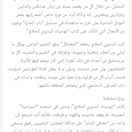
التحليل، من خلال كل من يقصد محله من زبائن صادقين وكذابين
وثرثارين ومفترين.. إنه وكالة أنباء من نوع خاص، أضف إليها بعض
التوابل الشامية على غرار ما شاهدناه في مسلسل “باب الحارة” وغيره
من الأعمال التي اتكأت على كتاب “يوميات البديري الحلاق”.
كتب البديري الحلاق بخطه “المفشكل” وفق التعبير الشامي، وبكل ما
أوتي من أخطاء إملائية ونحوية، وطرافة في التعبير والتشبيه، كل ما
مر بدمشق من أحداث في تلك الفترة التي كان يجثم فيها الأتراك
العثمانيون على صدر مدينته، ودوّن ما لا يمكن لعتاة المؤرخين تدوينه،
فسلب ألباب كل من قرأوه، وترحموا على موسه ومقصه ولسانه في
ذلك الصالون الدمشقي الذي يختصر المنطقة بأكملها.
روح دمشقية
كتاب “يوميات البديري الحلاق”، وحتى في نسخته “السياحية”
الحديثة، لم يفقد جاذبيته ونكهته وطرافته، فكأنما أنت تستمع إلى
واحد من “معتقي الشام” على شاكلة الممثلين الشعبيين رفيق سبيعي،
سليم كلاس وياسر العظمة، في الدراما الشعبية السائدة منذ سبعينات