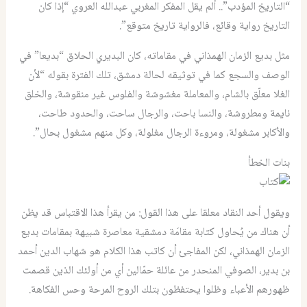
“التاريخ المؤدب”.. ألم يقل المفكر المغربي عبدالله العروي “إذا كان
التاريخ رواية وقائع، فالرواية تاريخ متوقع”.
مثل بديع الزمان الهمذاني في مقاماته، كان البديري الحلاق “بديعا” في
الوصف والسجع كما في توثيقه لحالة دمشق، تلك الفترة بقوله “لأن
الغلا معلّق بالشام، والمعاملة مغشوشة والفلوس غير منقوشة، والخلق
نايمة ومطروشة، والنسا باحت، والرجال ساحت، والحدود طاحت،
والأكابر مشغولة، ومروءة الرجال مغلولة، وكل منهم مشغول بحال”.
بنات الخطأ
ويقول أحد النقاد معلقا على هذا القول: من يقرأ هذا الاقتباس قد يظن
أن هناك من يُحاول كتابة مقامَة دمشقية معاصرة شبيهة بمقامات بديع
الزمان الهمذاني، لكن المفاجئ أن كاتب هذا الكلام هو شهاب الدين أحمد
بن بدير، الصوفي المنحدر من عائلة حمّالين أي من أولئك الذين قصمت
ظهورهم الأعباء وظلوا يحتفظون بتلك الروح المرحة وحس الفكاهة.