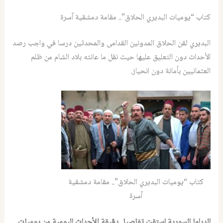
كتاب “يوميات البديري الحلاق”.. مقامة دمشقية آسرة
البديري لقن الحلاق المدونين القدامى والمحدثين درسا في واجب رصد
الأحداث دون التعليق عليها حيث نقل ما عانته بلاد الشام من ظلم
العثمانيين بأمانة دون انحياز.
كتاب “يوميات البديري الحلاق”.. مقامة دمشقية
آسرة
الدراما السورية استقت تفاصيل دقيقة للأحداث اليومية من يوميات