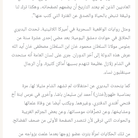
العاديين الذين لم يعتد التاريخ أن يضمهم لصفحاته، وهكذا ترك لنا
وثيقة تنبض بالحياة والصدق عن الفترة التي كتب عنها”.
ومثل روايات الواقعية السحرية في أميركا اللاتينية، تحدث البديري
الحلاق في حوادث دمشق اليومية: بعد مضي إحدى عشرة سنة من
جلوس مولانا السلطان محمود خان ابن السلطان مصطفى خان أيد الله
عرش هذه الدولة إلى آخر الدوران. جرى على لسان العامة أنه ستحدث
في الشام زلازل عظيمة تتهدم بسببها أماكن كثيرة، وأن الرجال
سينقلبون نساء.
كما يتحدث البديري عن احتفالات لم تشهد الشام مثيلا لها، مرة
بمناسبة طهور(ختان) أحمد ابن سليمان باشا، وأخرى في عرس ابنة أخ
فتحي أفندي الدفتري، وغيرهما. ويكتب أيضا عن وفاة علمائها
ومشايخها، وعن تصرُّفات مومساتها، وعن بعض الجرائم الغريبة
والحوادث التي ترقى لأن تتصدر الصفحة الأولى من صحف الفضائح.
من تلك الحكايات امرأة بترت عضو زوجها بعدما علمت بزواجه من