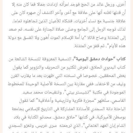
أخرى، ورجل عائد من الحج فوجد امرأته ازدادت جمالا فما كان منه إلا
أن قتلها لظنه أنها على علاقة مع آخر، وآخر اكتشف أن صهره كان على
علاقة جنسية مع نساء أخريات، فشكاه للأعيان الذين تجاهلوه تماما،
لذلك توجه الرجل إلى الجامع وصلى صلاة الجنازة على نفسه، ثم صعد
إلى المئذنة وصاح قائلا “يا أمة الإسلام الموت أهون ولا الفسق مع دولة
هذه الأيام”، ثم قفز من المئذنة.
كتاب “حوادث دمشق اليومية”،
التسمية المعروفة للنسخة الشائعة من
كتاب البديري الحلاق، تعرض للكثير من التحريف والتزوير كما يقول
بعض المحققين، خصوصا في نسخته التي ظهرت بعد ما يقارب القرن
ونيف من الاختفاء، ففي مقارنة بين النسخة الأصلية الوحيدة للمخطوط
الموجودة في مكتبة “تشيستر بيتي”، وتنقيحات محمد سعيد
القاسمي، ستُظهر “مجزرة فكرية وتاريخية وأخلاقية” كما تقول
الباحثة دانة السجدي الأستاذة المشاركة في التاريخ الإسلامي بجامعة
بوسطن الأميركية، في كتابها “حلاق دمشق.. محدثو الكتابة في بلاد
الشام إبان العهد العثماني”، الذي ترجمته سرى خريس، وتعزو السجدي