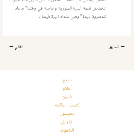
دمشق وحتى الآن كلمة ” المصرية” كأن نقول مثلاً حين
انخفاض قيمة الليرة السورية وخاصة في وقتنا” ماعاد
للمصرية قيمة” يعني ماعاد لليرة قيمة…
السابق
التالي
تاريخ
أعلام
قانون
كنيسة انطاكية
قديسون
الإنجيل
اللاهوت