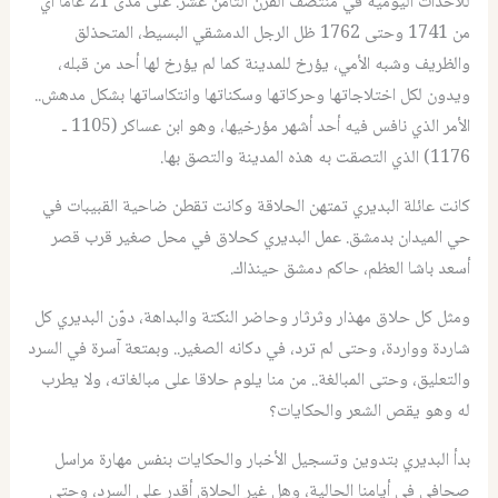
للأحداث اليومية في منتصف القرن الثامن عشر. على مدى 21 عاما أي
من 1741 وحتى 1762 ظل الرجل الدمشقي البسيط، المتحذلق
والظريف وشبه الأمي، يؤرخ للمدينة كما لم يؤرخ لها أحد من قبله،
ويدون لكل اختلاجاتها وحركاتها وسكناتها وانتكاساتها بشكل مدهش..
الأمر الذي نافس فيه أحد أشهر مؤرخيها، وهو ابن عساكر (1105 ـ
1176) الذي التصقت به هذه المدينة والتصق بها.
كانت عائلة البديري تمتهن الحلاقة وكانت تقطن ضاحية القبيبات في
حي الميدان بدمشق. عمل البديري كحلاق في محل صغير قرب قصر
أسعد باشا العظم، حاكم دمشق حينذاك.
ومثل كل حلاق مهذار وثرثار وحاضر النكتة والبداهة، دوّن البديري كل
شاردة وواردة، وحتى لم ترد، في دكانه الصغير.. وبمتعة آسرة في السرد
والتعليق، وحتى المبالغة.. من منا يلوم حلاقا على مبالغاته، ولا يطرب
له وهو يقص الشعر والحكايات؟
بدأ البديري بتدوين وتسجيل الأخبار والحكايات بنفس مهارة مراسل
صحافي في أيامنا الحالية، وهل غير الحلاق أقدر على السرد، وحتى