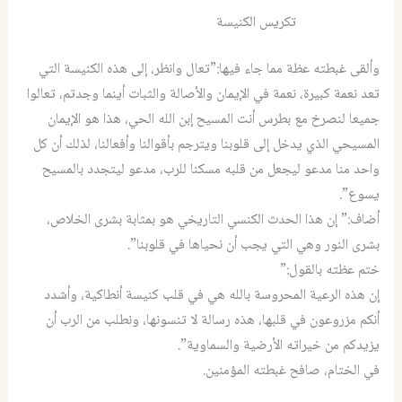
تكريس الكنيسة
وألقى غبطته عظة مما جاء فيها:”تعال وانظر، إلى هذه الكنيسة التي
تعد نعمة كبيرة، نعمة في الإيمان والأصالة والثبات أينما وجدتم، تعالوا
جميعا لنصرخ مع بطرس أنت المسيح إبن الله الحي، هذا هو الإيمان
المسيحي الذي يدخل إلى قلوبنا ويترجم بأقوالنا وأفعالنا، لذلك أن كل
واحد منا مدعو ليجعل من قلبه مسكنا للرب، مدعو ليتجدد بالمسيح
يسوع”.
أضاف:” إن هذا الحدث الكنسي التاريخي هو بمثابة بشرى الخلاص،
بشرى النور وهي التي يجب أن نحياها في قلوبنا”.
ختم عظته بالقول:”
إن هذه الرعية المحروسة بالله هي في قلب كنيسة أنطاكية، وأشدد
أنكم مزروعون في قلبها، هذه رسالة لا تنسونها، ونطلب من الرب أن
يزيدكم من خيراته الأرضية والسماوية”.
في الختام، صافح غبطته المؤمنين.