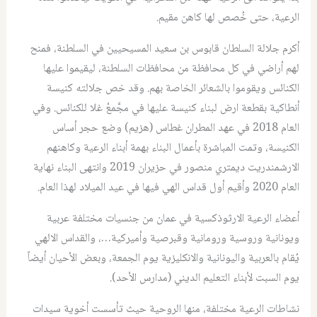
الرعية، حتى خُصص لها كاهن مقيم.
أكرم جلالة السلطان قابوس بن سعيد المسيحيين في السلطنة، فمنح
لهم أراضي في كل محافظة من محافظات السلطنة، ليقيموا عليها
الكنائس ويقوموا بالشعائر الخاصة بهم. وقد خص جلالته كنيسة
أنطاكية بقطعة ارض لبناء كنيسة عليها في مجَّمعْ غلا للكنائس. وفي
العام 2018 في عهد المطران غطاس (هزيم) وضع حجر أساس
الكنيسة، وتمت المباشرة بأعمال البناء بهمة أبناء الرعية وكاهنهم
الارشمندريت ديمتري منصور في حزيران 2019 وانتهى البناء نهاية
العام 2020 وأقيم أول قداس الهي فيها في عيد الميلاد لهذا العام.
أعضاء الرعية الارثوذكسية في عمان من جنسيات مختلفة عربية
ويونانية وروسية ورومانية وقبرصية وأميركية…، والقداس الالهي
يُقام بالعربية واليونانية والانكليزية يوم الجمعة، وبعض الأحيان أيضاً
يوم السبت لأبناء التعليم الديني (مدارس الأحد).
نشاطات الرعية مختلفة، منها الروحية حيث تأسست أخوية سيدات