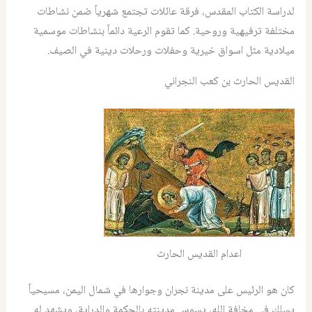
لدراسة الكتاب المقدس، فرقة عائلات تجتمع شهرياً ضمن نشاطات
مختلفة ترفيهية وروحية. كما تقوم الرعية دائماً بنشاطات موسمية
ميلادية مثل اسواق خيرية وحفلات ورحلات دينية في الصيف.
القديس الحارث بن كعب النجراني
اعدام القديس الحارث
كان هو الرئيس على مدينة نجران وجوارها في شمال اليمن، مسيحياً
يسلك في مخافة الله، يسوس مدينته بالحكمة والدراية، ويشهد له