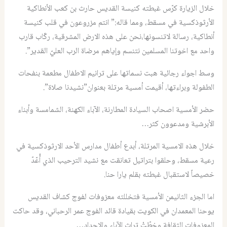
خلال الزيارة كرّس غبطته كنيسة القديس حارث بن كعب الأنطاكية
الأرثوذكسية في مسقط، ومما قاله:” انتم مزروعون في قلب كنيسة
أنطاكية، رسالة لاتنسونها،نحن على هذه الارض المشرقية، ركّاب قارب
واحد مع اخوتنا المسلمين نتنسم وإياهم مرضاة الرب العليّ القدير”.
وسط اجواء رجائية هبت نسماتها على ترانيم الاطفال مطعمة بنفحات
الطفولة وبراءتها، أقيمت أمسية مرتلة بعنوان”نشيدنا صلاة”.
حضر الأمسية اصحاب السيادة المطارنة، الآباء الكهنة، الشمامسة وأبناء
الأبرشية ومدعوون كثر…
خلال هذه الامسية المرتلة، أبدع أطفال مدارس الأحد الارثوذكسية في
رعية مسقط، وحلقوا بتراتيل تعانقت مع نشيد الترحيب الذي أُعّدّ
خصيصاً لاستقبال غبطته بقلم يارا حنا.
اما الجزء الثانيمن الأمسية فتخللته معزوفات لفوج كشاف القديس
يوحنا المعمدان في الكويت بقيادة قائد الفوج عمر الرحباني، وقد حاكت
المعزوفات الثقافة وخطّتْ تراث الآباء والاجداد…