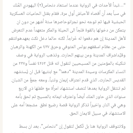
“…تبدأ الأحداث في الرواية عندما استعاد دنحاس(٢) اليهودي المُلك
في سبأ بعد أن أقصاه الأحباش أول مرة، فقام بقتل الحاميات العسكرية
الحبشية فيها ثم توجه نحو نجرانوحاصرها ستة أشهر من دون ان
يتمكن من دخولها بالقوة فلجأ الى الحيلة والمكر متعهداً عدم التعرض
لأهل المدينة إن هم دفعوا له خَراجاً. لكنه حالما دخل نكث بعهدهوانتقم
حتى من عظام اسقفهم بولس المتوفي وحرق ٤٢٧ من الكهنة والرهبان
وقيَّداشراف المدينة ومن بينهم الحارث. وتذهب الرواية في وصف
تنكيله بالمؤمنين من المسيحيين لتقول انه قتل ٤٢٥٢ نفساً و٢٢٧ من
النساء المكرسات وسيدة المدينة “دهما” مع ابنتيها قبل ان يُستشهد
القديس الحارث، الذي قدم اعتراف إيمان وتنبأ، ومعه جمعٌ من الشبان.
ثم تنتقل الرواية بعدها لتصف استشهاد امرأة مع طفلها ذي الاربع
سنوات الذي حاور الملك أيضاً واعترف ايمانه بالمسيح ثم لحق بأمه
وهي في النار. واخيراً تذكر الرواية قصة رضيع نطق مشجعا أمه على
الاستشهاد في سبيل الايمان الحق.
ولاتتوقف الرواية هنا بل تُكمل لتقول إن “دنحاس”، بعد ان بسط