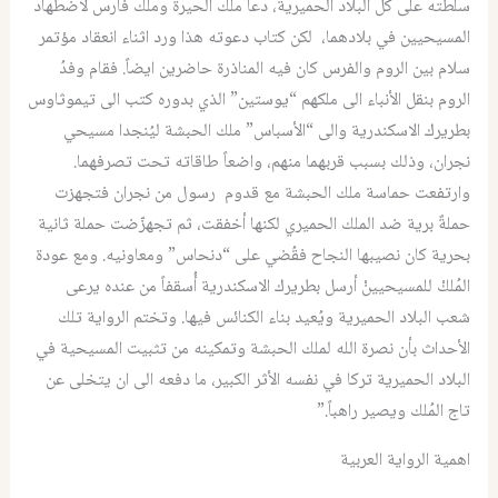
سلطته على كل البلاد الحميرية، دعا ملك الحيرة وملك فارس لاضطهاد
المسيحيين في بلادهما، لكن كتاب دعوته هذا ورد اثناء انعقاد مؤتمر
سلام بين الروم والفرس كان فيه المناذرة حاضرين ايضاً. فقام وفدُ
الروم بنقل الأنباء الى ملكهم “يوستين” الذي بدوره كتب الى تيموثاوس
بطريرك الاسكندرية والى “الأسباس” ملك الحبشة ليُنجدا مسيحي
نجران، وذلك بسبب قربهما منهم، واضعاً طاقاته تحت تصرفهما.
وارتفعت حماسة ملك الحبشة مع قدوم رسول من نجران فتجهزت
حملةٌ برية ضد الملك الحميري لكنها أخفقت، ثم تجهزّضت حملة ثانية
بحرية كان نصيبها النجاح فقُضي على “دنحاس” ومعاونيه. ومع عودة
المُلكْ للمسيحيينْ أرسل بطريرك الاسكندرية أُسقفاً من عنده يرعى
شعب البلاد الحميرية ويُعيد بناء الكنائس فيها. وتختم الرواية تلك
الأحداث بأن نصرة الله لملك الحبشة وتمكينه من تثبيت المسيحية في
البلاد الحميرية تركا في نفسه الأثر الكبير، ما دفعه الى ان يتخلى عن
تاج المُلك ويصير راهباً.”
اهمية الرواية العربية