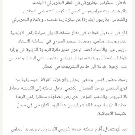
اللاطي السكرتير البطريركي في المقر البطريركي/ البلمند،
والارشمندريت جراسيموس كباس السكرتير الشخصي لغبطته،
والشماس ايلاريون (بشارة) من سكرتارية غبطته، والاعلام البطريركي.
كان في استقبال غبطته في مطار مسقط الدولي سيادة راعي الابرشية
المتروبوليت غطاس، وسعادة السفير السوري في السلطنة الاستاذ
ادريس ميا، والاستاذ احمد البحري مدير دائرة الرعاية الدينية في وزارة
الاوقاف العمانية، والارشمندريت ديمتري منصور راعي الرعية وعدد من
ابناء الرعية اضافة الى طاقم التشريفات في المطار.
وسط حضور كنسي وشعبي وعلى وقع عزف الفرقة الموسيقية من
فوج القديس يوحنا المعمدان الكشفي، دخل غبطته إلى الكنيسة محاطا
بالاكليروس والشعب المؤمن الذي رص الصفوف منتظرا راعي الرعاة
غبطة البطريرك يوحنا العاشر ليدون هذا اليوم التاريخي في سجل
الكنيسة الأنطاكية.
بعد الإستقبال، أقام غبطته خدمة تكريس الكاتدرائية، وبعدها القداس