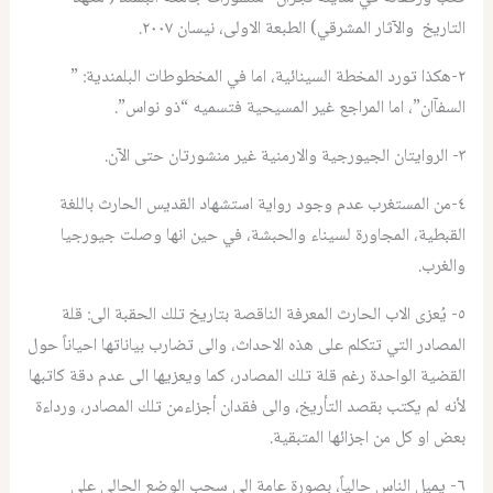
التاريخ والآثار المشرقي) الطبعة الاولى، نيسان ٢٠٠٧.
٢-هكذا تورد المخطة السينائية، اما في المخطوطات البلمندية: ”
السفآان”، اما المراجع غير المسيحية فتسميه “ذو نواس”.
٣- الروايتان الجيورجية والارمنية غير منشورتان حتى الآن.
٤-من المستغرب عدم وجود رواية استشهاد القديس الحارث باللغة
القبطية، المجاورة لسيناء والحبشة، في حين انها وصلت جيورجيا
والغرب.
٥- يُعزى الاب الحارث المعرفة الناقصة بتاريخ تلك الحقبة الى: قلة
المصادر التي تتكلم على هذه الاحداث، والى تضارب بياناتها احياناً حول
القضية الواحدة رغم قلة تلك المصادر، كما ويعزيها الى عدم دقة كاتبها
لأنه لم يكتب بقصد التأريخ، والى فقدان أجزاءمن تلك المصادر، ورداءة
بعض او كل من اجزائها المتبقية.
٦- يميل الناس حالياً، بصورة عامة الى سحب الوضع الحالي على