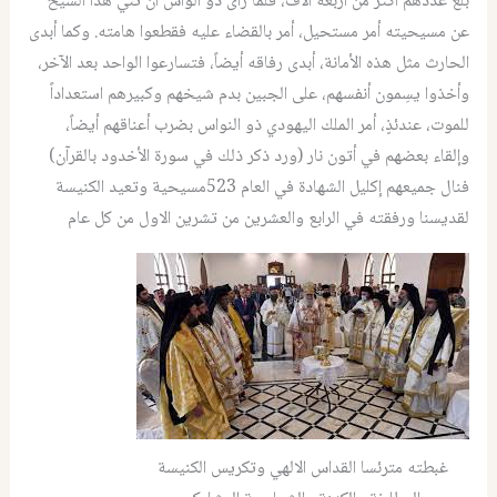
بلغ عددهم أكثر من أربعة آلاف، فلما رأى ذو الواس أن ثني هذا الشيخ
عن مسيحيته أمر مستحيل، أمر بالقضاء عليه فقطعوا هامته. وكما أبدى
الحارث مثل هذه الأمانة، أبدى رفاقه أيضاً، فتسارعوا الواحد بعد الآخر،
وأخذوا يسِمون أنفسهم، على الجبين بدم شيخهم وكبيرهم استعداداً
للموت، عندئذٍ، أمر الملك اليهودي ذو النواس بضرب أعناقهم أيضاً،
وإلقاء بعضهم في أتون نار (ورد ذكر ذلك في سورة الأخدود بالقرآن)
فنال جميعهم إكليل الشهادة في العام 523مسيحية وتعيد الكنيسة
لقديسنا ورفقته في الرابع والعشرين من تشرين الاول من كل عام
غبطته مترئسا القداس الالهي وتكريس الكنيسة