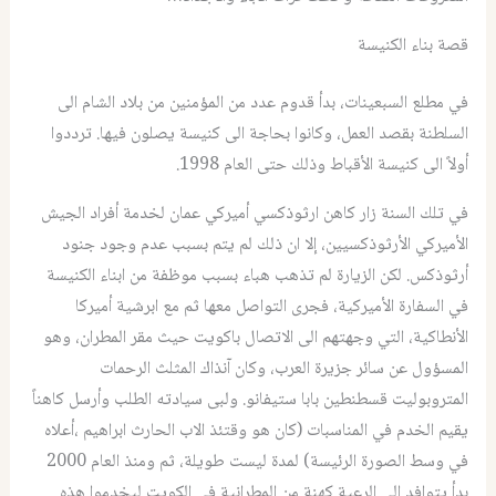
قصة بناء الكنيسة
في مطلع السبعينات، بدأ قدوم عدد من المؤمنين من بلاد الشام الى
السلطنة بقصد العمل، وكانوا بحاجة الى كنيسة يصلون فيها. ترددوا
أولاً الى كنيسة الأقباط وذلك حتى العام 1998.
في تلك السنة زار كاهن ارثوذكسي أميركي عمان لخدمة أفراد الجيش
الأميركي الأرثوذكسيين، إلا ان ذلك لم يتم بسبب عدم وجود جنود
أرثوذكس. لكن الزيارة لم تذهب هباء بسبب موظفة من ابناء الكنيسة
في السفارة الأميركية، فجرى التواصل معها ثم مع ابرشية أميركا
الأنطاكية، التي وجهتهم الى الاتصال باكويت حيث مقر المطران، وهو
المسؤول عن سائر جزيرة العرب، وكان آنذاك المثلث الرحمات
المتروبوليت قسطنطين بابا ستيفانو. ولبى سيادته الطلب وأرسل كاهناً
يقيم الخدم في المناسبات (كان هو وقتئذ الاب الحارث ابراهيم ،أعلاه
في وسط الصورة الرئيسة) لمدة ليست طويلة، ثم ومنذ العام 2000
بدأ يتوافد الى الرعية كهنة من المطرانية في الكويت ليخدموا هذه