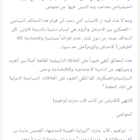
الحبشيةمن مصاعب وما التبس فيها من نصوص.
ومما لا شك فيه ان الاسباب التي دعت الى قيام هذا التحالف السياسي
– العسكري بين الاحباش والروم هي اسباب دينية بالدرجة الاولى، لكن
التحالف عينه، من دون شك، خدم اغراضاً سياسية واقتصادية لكلا
الطرفين ( الاحباش والروم)على حد سواء .
هذه الحقائق تُلقي ضوءاً على العلاقة التاريخية القائمة أصلاً بين العرب
وجيرانهم، من الناحية الاجتماعية والاقتصادية وحتى
السياسيةوالعسكرية، كما تلقي الضوء على العلاقات السياسية الدولية
في تلك الحقبة.”
(انتهى الاقتباس من كتاب الاب حارث ابراهيم)
الحواشي
١- ابراهيم ، الأب حارث “الرواية العربية لاستشهاد القديس حارث بن
كعب ورفقائه في مدينة نجران” منشورات جامعة البلمند ( معهد