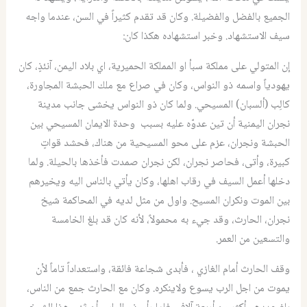
الجميع بالفضل والفضيلة. وكان قد تقدم كثيراً في السن، عندما واجه
سيف الاستشهاد. وخبر استشهاده هكذا كان:
إن المتولي على مملكة سبأ او المملكة الحميرية، اي بلاد اليمن، آنئذٍ، كان
يهودياً واسمه ذو النواس، وكان في صراع مع ملك الحبشة المجاورة،
كالِب (ألسبان) المسيحي. ولما كان ذو النواس يخشى جانب مدينة
نجران اليمنية أن تين عدوّه عليه بسبب وحدة الايمان المسيحي بين
الحبشة ونجران، عزم على محو المسيحية من هناك، فحشد قواتٍ
كبيرة، وأتى، فحاصر نجران، لكن نجران صمدت فأخذها بالحيلة. ولما
دخلها أعمل السيف في رقاب اهلها، وكان يأتي بالناس اليه ويخيرهم
بين الموت ونكران المسيح. واول من مثل لديه في المحاكمة شيخ
نجران، الحارث، وقد جيء به محمولاً، لأنه كان قد بلغ الخامسة
والتسعين من العمر.
وقف الحارث أمام الغازي ، فأبدى شجاعة فائقة، واستعداداً تاماً لأن
يموت من اجل الرب يسوع ولاينكره. وكان مع الحارث جمع من الناس،