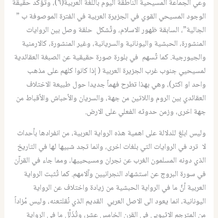
وعي الجماعة المسيحية الناطقة اليوم باللغة العربية(٦)، وتؤكد حقيقة
الوجود المسيحي القوي في الجزيرة العربية في الفترة الموصوفة ب ”
الجالية”، السابقة ظهور الاسلام، وتُشكل حلقة وصل بين الروايات
المنشورة، الحبشية واليونانية والسريانية، وغير المنشورة، كالارمنية
والجيورجية. كما تُسهم في بلورة صورة حقيقية عن الصبغة العقائدية
لمسيحيي جنوب غرب الجزيرة العربية ( إذا كانوا كلهم على مذهب
واحد او اكثر)، وهي بهذا تطرح فهماً جديدا حول طبيعة الاختلاف
العقائدي بين الروم واللاتين من جهة، والسريان والأحباش والأقباط من
جهة اخرى، وزمن حدوثه الفعلي على الارض.
وليس ابلغ للدلالة على اهمية هذه الرواية العربية، من انفرادها بأحداث
لا ترد في الروايات التي بلغات اخرى، وانما تجد شبيها لها في التاريخ
الذي دونه المسلمون الغرب عن نجران ومسيحييها، ومما جاء في القرآن
في سورة البروج عن استشهاد النجرانيين وآلامهم. كما تُثبت الرواية
العربية أنَّ ما في الرواية الحبشية من زيادة واختلاف عن الرواية
اليونانية، انما يعود الى الاصل العربي القديم الذي نُقلتعنه، وليس مُزاداً
من المترجم الاثيوبي في القرن الخامس عشر، وتُذَلِّل ما في الرواية