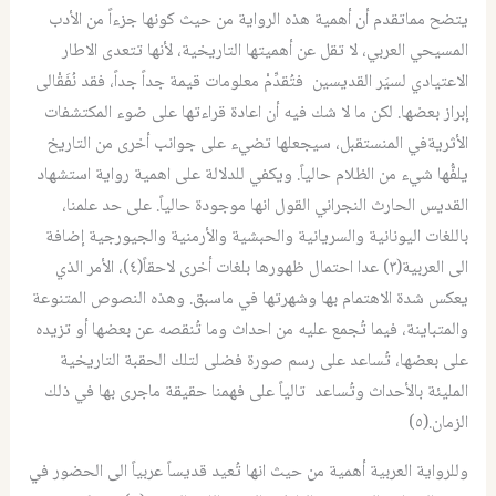
يتضح مماتقدم أن أهمية هذه الرواية من حيث كونها جزءاً من الأدب
المسيحي العربي، لا تقل عن أهميتها التاريخية، لأنها تتعدى الاطار
الاعتيادي لسيَر القديسين فتُقدِّمْ معلومات قيمة جداً جداً، فقد نُفَقْالى
إبراز بعضها. لكن ما لا شك فيه أن اعادة قراءتها على ضوء المكتشفات
الأثريةفي المنستقبل، سيجعلها تضيء على جوانب أخرى من التاريخ
يلفُّها شيء من الظلام حالياً. ويكفي للدلالة على اهمية رواية استشهاد
القديس الحارث النجراني القول انها موجودة حالياً. على حد علمنا،
باللغات اليونانية والسريانية والحبشية والأرمنية والجيورجية إضافة
الى العربية(٣) عدا احتمال ظهورها بلغات أخرى لاحقاً(٤)، الأمر الذي
يعكس شدة الاهتمام بها وشهرتها في ماسبق. وهذه النصوص المتنوعة
والمتباينة، فيما تُجمع عليه من احداث وما تُنقصه عن بعضها أو تزيده
على بعضها، تُساعد على رسم صورة فضلى لتلك الحقبة التاريخية
المليئة بالأحداث وتُساعد تالياً على فهمنا حقيقة ماجرى بها في ذلك
الزمان.(٥)
وللرواية العربية أهمية من حيث انها تُعيد قديساً عربياً الى الحضور في