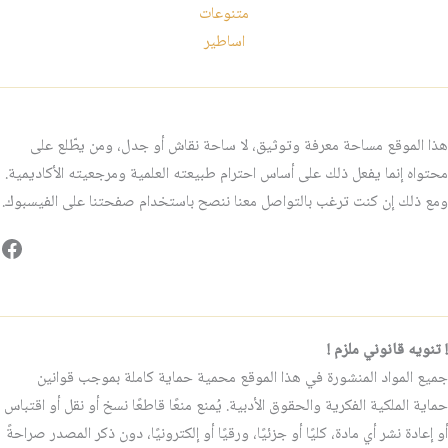
متنوعات
اساطير
هذا الموقع مساحة معرفة وتوثيق، لا ساحة نقاش أو جدل، ومن يطّلع على
محتواه إنما يفعل ذلك على أساس احترام طبيعته العلمية ومرجعيته الأكاديمية.
ومع ذلك إن كنت ترغب بالتواصل معنا ننصح باستخدام صفحتنا على الفيسبوك.
فيس
! تنويه قانوني ملزم !
جميع المواد المنشورة في هذا الموقع محمية حماية كاملة بموجب قوانين
حماية الملكية الفكرية والحقوق الأدبية. يُمنع منعًا قاطعًا نسخ أو نقل أو اقتباس
أو إعادة نشر أي مادة، كليًا أو جزئيًا، ورقيًا أو إلكترونيًا، دون ذكر المصدر صراحةً