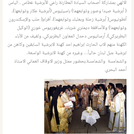
الالهي بمشاركة أصحاب السيادة المطارنة راعي الأبرشية غطاس ، الياس
( أبرشية صيدا وصور وتوابعهما) باسيليوس (أبرشية عكار وتوابعها)،
أنطونيوس( أبرشية زحلة وبعلبك وتوابعهما)، أفرام( حلب والإسكندرون
وتوابعهما) والأساقفة ديمتري شربك، غريغوريوس خوري (الوكيل
البطريركي)، أرسانيوس دحدل المعاون البطريركي، ولفيف من الآباء
الكهنة منهم الاب الحارث ابراهيم احد كهنة الابرشية السابقين وكاهن من
ابرشية جبل لبنان حالياً… وغيره من كهنة الابرشية الواسعة،
والشمامسة والشمامسة.بحضور ممثل وزير الاوقاف العماني الاستاذ
أحمد البحري.