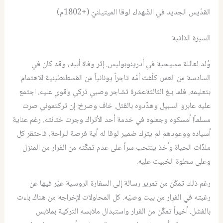
القدّيس الجديد في الشّهداء لوقا الميتيلنيّ (+1802م)‏
السيرة الذاتية
وُلد لعائلة مسيحية في أدرينوبوليس. إثر وفاة أبيه، وقد كان في
السادسة من العمر، كلّفت أمّه تاجراً يونانياً من القسطنطينية الاهتمام
بتعليمه. فلما بلغ الثالثةعشرة تشاجر وصبي تركي وقوي عليه. اجتمع
عليه عابرو السبيل وهدّدوه بالقتل. خاف وصرخ: إن تركتموني صرت
مسلماً! أمسكوه وجعلوه في خدمة أحد الأتراك وجرت ختانته. رغم عناية
أسياده ووعودهم لم يترك ضمير لوقا له أية فرصة للراحة، فاحتقر كل
ملذّات الحياة وأخذ ينتحب سراً على عدم تمكّنه من الفرار من المنزل
وعلى سطوة الخبيث عليه.
رغم ذلك تمكّن من تمرير رسالة إلى السفارة الروسية عيّر فيها عن
رغبته في الفرار من بيت وصيّه. كل المحاولات لإخراجه من هناك باءت
بالفشل. أخيراً تمكّن من الفرار واستبدال ملابسه التركية بملابس