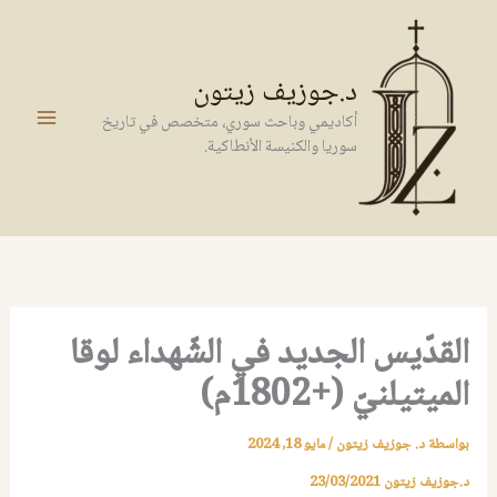
خطي
لى
لمحتوى
د.جوزيف زيتون
أكاديمي وباحث سوري، متخصص في تاريخ
سوريا والكنيسة الأنطاكية.
القدّيس الجديد في الشّهداء لوقا
الميتيلنيّ (+1802م)‏
بواسطة
د. جوزيف زيتون
/
مايو 18, 2024
د.جوزيف زيتون
23/03/2021