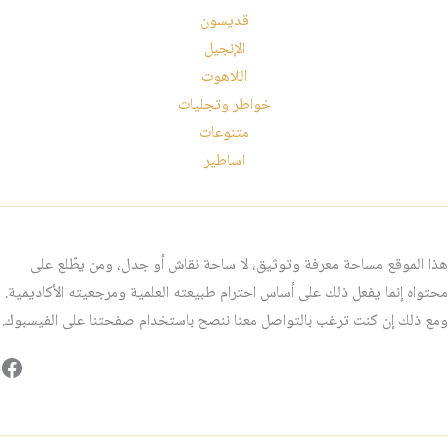
قديسون
الإنجيل
اللاهوت
خواطر وتجليات
متنوعات
اساطير
هذا الموقع مساحة معرفة وتوثيق، لا ساحة نقاش أو جدل، ومن يطّلع على
محتواه إنما يفعل ذلك على أساس احترام طبيعته العلمية ومرجعيته الأكاديمية.
ومع ذلك إن كنت ترغب بالتواصل معنا ننصح باستخدام صفحتنا على الفيسبوك.
فيس