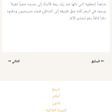
شاهداً للحظوة التي نالها عند ربّه. ربط الأتراك إلى جسده حجراً ثقيلاً
ورموه في البحر لكنه شقّ طريقه إلى الشاطئ فجاء مسيحيون ودفنوه
دفناً لائقاً رغم تحذير الآغا.
السابق
التالي
تاريخ
أعلام
قانون
كنيسة انطاكية