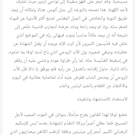
مسيحية. وقد أبحر على ظهر سفينة إلى نواحي أزمير حيث اعترف
لأحد الكهنة. هذا نصحه بالتوجّه إلى جبل آثوس. هناك بإمكانه أن يجد
طريق التوبة والخلاص. في الجبل المقدّس امتنع أكثر الأديرة عن قبوله
لصغر سنّه. وإذ لم يجد راحة وبات عرضة لتجارب قاسية خلّص إلى
نتيجة أنه لن يجد مكاناً مناسباً يتوب فيهإلى ربّه في الموضع الذي
عاش فيه قدّيسون كثيرون لأن الرب الإله يريده أن يقبل الشهادة عن
خطيئته وينقي ضميره. وإن الأب الروحي الذي باح لديه لوقا بما خامره،
في إسقيط القدّيسة حنّة، لما رأى طراوة عوده وخشي عليه أن يكفر
بالله ثانية، حاول إقناعه بالعدول عن رأيه فلم يوفّق. إذ ذاك قرّر الأب
الروحي أن يمتحن الشاب ففرض عليه أداء ثمانماية مطانية في اليوم
والاكتفاء من الطعام بالخبز اليابس والماء.
الاستعداد للاستشهاد وتنفيذه
خضع لوقا لهذا القانون بفرح متأملاً، بتواتر، في الموت المجيد لأجل
المسيح. فلما حظي أخيراً ببركة التقدّم للشهادة، بعدما لبس الإسكيم
الرهباني الكبير، أبحر إلى ميتيلين برفقة الراهب الكاهن بيصاريون الذي