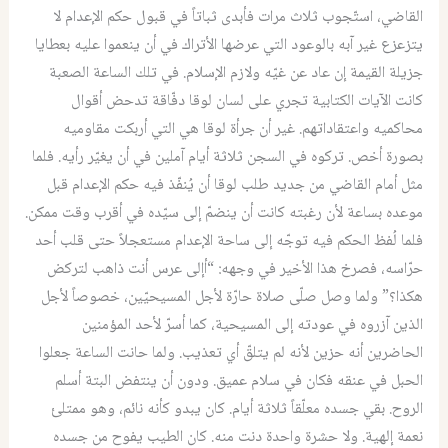
القاضي، استّجوب ثلاث مرات فأبدى ثباتاً في قبول حكم الإعدام لا
يتزعزع غير آبه بالوعود التي عرضها الأتراك في أن ينعموا عليه بعطايا
جزيلة القيمة إن عاد عن غيّه ولازم الإسلام. في تلك الساعة الصعبة
كانت الآيات الكتابية تجري على لسان لوقا دفّاقة تدحض أقوال
محاكميه واعتقاداتهم. غير أن جرأة لوقا هي التي أربكت مقاوميه
بصورة أخص. تركوه في السجن ثلاثة أيام آملين في أن يغيّر رأيه. فلما
مثل أمام القاضي من جديد طلب لوقا أن يُنفّذ فيه حكم الإعدام قبل
موعده بساعة لأن رغبته كانت أن ينضمّ إلى سيّده في أقرب وقت ممكن.
فلما لُفظ الحكم فيه توجّه إلى ساحة الإعدام مستعجلاً حتى قلب أحد
حرّاسه، فصرخ هذا الأخير في وجهه: “أإلى عرس أنت ذاهب لتركض
هكذا؟” ولما وصل صلّى صلاة حارّة لأجل المسيحيّين، خصوصاً لأجل
الذين آزروه في عودته إلى المسيحية، كما أسرّ لأحد المؤمنين
الحاضرين أنه حزين لأنه لم يتلقّ أي تعذيب. ولما حانت الساعة جعلوا
الحبل في عنقه فكان في سلام عميق. ودون أن ينتفض البتة أسلم
الروح. بقي جسده معلّقاً ثلاثة أيام. كان يبدو كأنه نائم، وهو ممتلئ
نعمة إلهية. ولا حشرة واحدة دنت منه. كان الطيب يفوح من جسده