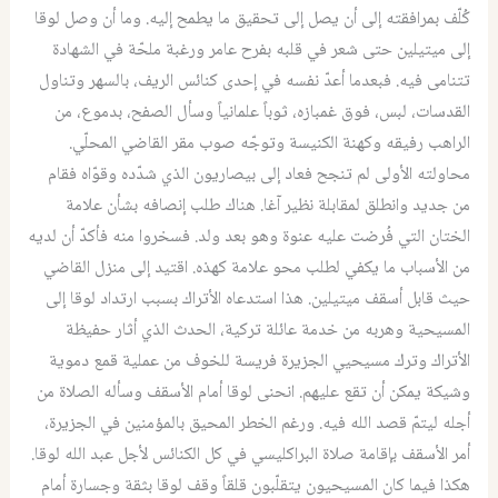
كُلّف بمرافقته إلى أن يصل إلى تحقيق ما يطمح إليه. وما أن وصل لوقا
إلى ميتيلين حتى شعر في قلبه بفرح عامر ورغبة ملحّة في الشهادة
تتنامى فيه. فبعدما أعدّ نفسه في إحدى كنائس الريف، بالسهر وتناول
القدسات، لبس، فوق غمبازه، ثوباً علمانياً وسأل الصفح، بدموع، من
الراهب رفيقه وكهنة الكنيسة وتوجّه صوب مقر القاضي المحلّي.
محاولته الأولى لم تنجح فعاد إلى بيصاريون الذي شدّده وقوّاه فقام
من جديد وانطلق لمقابلة نظير آغا. هناك طلب إنصافه بشأن علامة
الختان التي فُرضت عليه عنوة وهو بعد ولد. فسخروا منه فأكدّ أن لديه
من الأسباب ما يكفي لطلب محو علامة كهذه. اقتيد إلى منزل القاضي
حيث قابل أسقف ميتيلين. هذا استدعاه الأتراك بسبب ارتداد لوقا إلى
المسيحية وهربه من خدمة عائلة تركية، الحدث الذي أثار حفيظة
الأتراك وترك مسيحيي الجزيرة فريسة للخوف من عملية قمع دموية
وشيكة يمكن أن تقع عليهم. انحنى لوقا أمام الأسقف وسأله الصلاة من
أجله ليتمّ قصد الله فيه. ورغم الخطر المحيق بالمؤمنين في الجزيرة،
أمر الأسقف بإقامة صلاة البراكليسي في كل الكنائس لأجل عبد الله لوقا.
هكذا فيما كان المسيحيون يتقلّبون قلقاً وقف لوقا بثقة وجسارة أمام