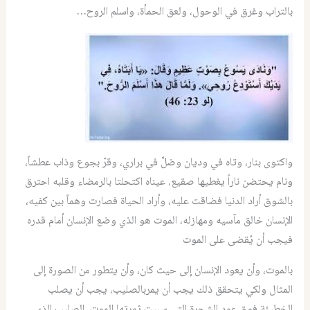
بالتراب وغرق في الوحول، ولعق الحمأة، واسلم الروح…
واكتوى بنار، وتاه في وديان وضلَّ في براري، وقرّ بجوع وذاب عطشاً،
ونام يحتضن ناراً يغطيها صقيع، عيناه اكتحلتا بالرمضاء وقلبه احترق
بالشوق أراد الدنيا فضاقت عليه، وأراد الحياة فصارت وهماً بين كفيه،
الإنسان خالق مآسيه ومهازله، الموت هو الذي وضع الإنسان أمام قدره
فيجب أن يُقضى على الموت
بالموت، وأن يعود الإنسان إلى حيث كان، وأن يتطور من الصورة إلى
المثال ولكي يتحقق ذلك يجب أن يمربالصليب، يجب أن يصلب
الخطيئة فوق عود الشجرة التي سببت ثمرتها الموت، الصليب الذي