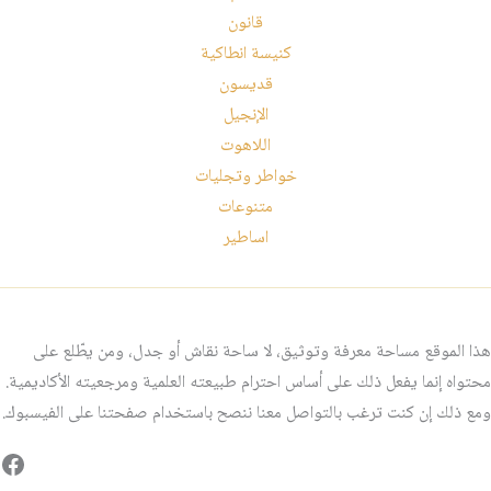
قانون
كنيسة انطاكية
قديسون
الإنجيل
اللاهوت
خواطر وتجليات
متنوعات
اساطير
هذا الموقع مساحة معرفة وتوثيق، لا ساحة نقاش أو جدل، ومن يطّلع على
محتواه إنما يفعل ذلك على أساس احترام طبيعته العلمية ومرجعيته الأكاديمية.
ومع ذلك إن كنت ترغب بالتواصل معنا ننصح باستخدام صفحتنا على الفيسبوك.
فيس