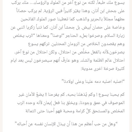
يسوع ملك طبعاً، لكنه من نوع آخر من الملوك والرؤساء… ملك يركب
على جحش ابن أتان، وهذا يغيّر كثيراً فيي الرؤية. لم يركب حصاناً
مطهماً مجللاً بالحرير والذهب كما تعطينا صور الملوك الفاتحين
وخاصة على حصان أبيض. بل جحشاً ابن أتان، كما تنبأ زكريا النبي عن
زيارة السلام. وصرخوا بملء الحناجر “اوصنا” ومعناها “الرب يخلص
وهم يقصدون الخلاص من الرومان المحتلين. تركهم يسوع
يصرخون،لأنه بالفعل مخلِّص من احتلال، ولكن احتلال من نوع آخر،
احتلال عالم الظلمة والشك. وهو عارفٌ أنهم سيصرخون ليس بعد ايام
كثيرة صرخة اخرى مدوية:
“اصلبه اصلبه دمه علينا وعلى اولادنا”
كم يحبنا يسوع ! وكم يُذهلنا بحبه، كم يفرحنا !! يضعُ الأمان غير
الموصوف في عمق وجودنا، ويخلق بنا فعل إيمان لأنه وحده الرب
المخلص والمستحق كلَّ كرامة ومحبة فهو أحبنا حتى الثمالة
“وهل من حب أعظم من هذا أن يبذل الإنسان نفسه عن أحبائه”