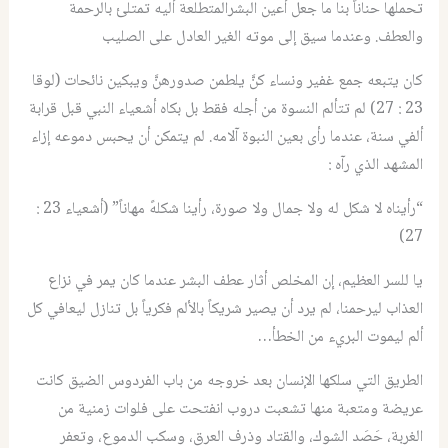
تحملها حناناً بنا ما جعل أعين البشرالمتطلعة أليه تمتلئ بالرحمة
والعطف. وعندما سيق إلى موته الغير العادل على الصليب
كان يتبعه جمع غفير ونساء كنَّ يلطمن صدورهنَّ ويبكين نائحات (لوقا
23 : 27) لم تتألم النسوة من أجله فقط بل بكاه أشعياء النبي قبل قرابة
ألفي سنة، عندما رأى بعين النبوة آلامه. لم يتمكن أن يحبس دموعه إزاء
المشهد الذي رآه :
“رأيناه لا شكل له ولا جمال ولا صورة، رأينا شكلهً مهاناً” (أشعياء 23 :
27)
يا للسر العظيم، إن المخلص أثار عطف البشر عندما كان يمر في نزاع
العذاب ليرحمنا، لم يرد أن يصير شريكاً بالألم فكرياً بل تنازل ليعافي كل
ألم ليموت البريء من الخطأ…
الطريق التي سلكها الإنسان بعد خروجه من باب الفردوس الضيق كانت
عريضة ومتعبة منها تشعبت دروب انفتحت على فلوات زمنية من
الغربة، حَصَد الشوك، والقتاد وذرف العرق، وسكب الدموع، وتعفر