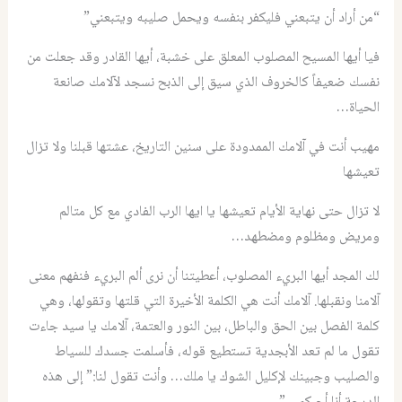
“من أراد أن يتبعني فليكفر بنفسه ويحمل صليبه ويتبعني”
فيا أيها المسيح المصلوب المعلق على خشبة، أيها القادر وقد جعلت من
نفسك ضعيفاً كالخروف الذي سيق إلى الذبح نسجد لآلامك صانعة
الحياة…
مهيب أنت في آلامك الممدودة على سنين التاريخ، عشتها قبلنا ولا تزال
تعيشها
لا تزال حتى نهاية الأيام تعيشها يا ايها الرب الفادي مع كل متالم
ومريض ومظلوم ومضطهد…
لك المجد أيها البريء المصلوب، أعطيتنا أن نرى ألم البريء فنفهم معنى
آلامنا ونقبلها. آلامك أنت هي الكلمة الأخيرة التي قلتها وتقولها، وهي
كلمة الفصل بين الحق والباطل، بين النور والعتمة، آلامك يا سيد جاءت
تقول ما لم تعد الأبجدية تستطيع قوله، فأسلمت جسدك للسياط
والصليب وجبينك لإكليل الشوك يا ملك… وأنت تقول لنا:” إلى هذه