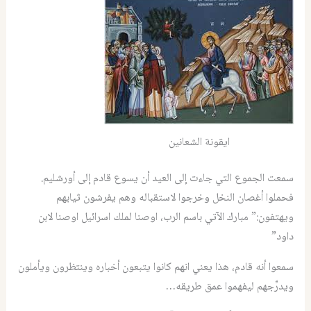
ايقونة الشعانين
سمعت الجموع التي جاءت إلى العيد أن يسوع قادم إلى أورشليم.
فحملوا أغصان النخل وخرجوا لاستقباله وهم يفرشون ثيابهم
ويهتفون:” مبارك الآتي باسم الرب، اوصنا لملك اسرائيل اوصنا لابن
داود”
سمعوا أنه قادم، هذا يعني انهم كانوا يتبعون أخباره وينتظرون ويأملون
ويدرِّجهم ليفهموا عمق طريقه…