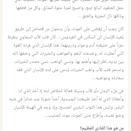
حمل العنقود البالغ اينع، واصبح ثمرة حلوة المذاق، وكل من قطفها
وذاقها نال الحرية والعتق…
كان يجب أن يُقضى على الموت، وأن يتحول من قصاص إلى طريق
يُعيد الإنسان الى السكنى في الفردوس… كان قلب الآب السماوي ينفرط
حزناً على خليقته آدم وحواء وذريتهما، هذا الإنسان الذي غرته القوة
التي أُعطيت له، وخدعته النعم والمواهب والخيرات التي وضعها الله
بين يديه، نظر إليها وأهتم بها، ونسي الواهب، نسي مصدر الخيرات،
واستمر قلب الآب واهب الخيرات يُدمى على ابنه الإنسان الذي فقد
سعادته ومواهبه…
في ملء الزمان دبَّر الآب وسيلة فعالة لخلاص ابنه إذ أخذ الذي لنا
وأعطانا الذي له أخذ طبيعتنا الجسدية، آخذاً صورة عبد صائراً في شبه
البشر، ولبس هذا الثوب البشري المتسخ، وإذ وُجد في الهيئة كإنسان
وضع نفسه، وأطاع حتى الموت، موت الصليب…
من هو هذا الفادي العظيم؟