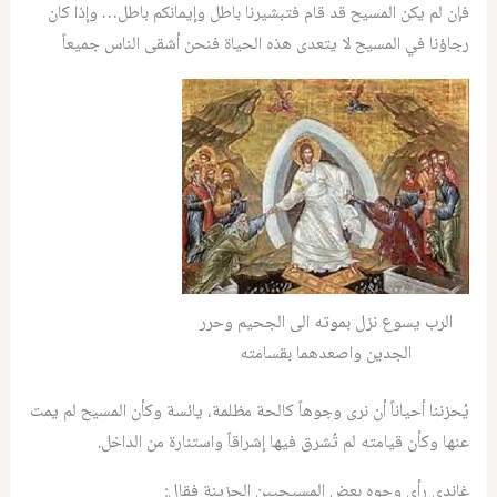
فإن لم يكن المسيح قد قام فتبشيرنا باطل وإيمانكم باطل… وإذا كان
رجاؤنا في المسيح لا يتعدى هذه الحياة فنحن أشقى الناس جميعاً
الرب يسوع نزل بموته الى الجحيم وحرر
الجدين واصعدهما بقسامته
يُحزننا أحياناً أن نرى وجوهاً كالحة مظلمة، يائسة وكأن المسيح لم يمت
عنها وكأن قيامته لم تُشرق فيها إشراقاً واستنارة من الداخل.
غاندي رأى وجوه بعض المسيحيين الحزينة فقال: