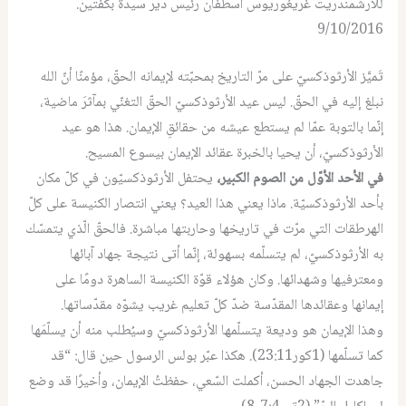
للأرشمندريت غريغوريوس اسطفان رئيس دير سيدة بكفتين.
9/10/2016
تَميَّز الأرثوذكسيّ على مرّ التاريخ بمحبّته لإيمانه الحقّ، مؤمنًا أنّ الله
نبلغ إليه في الحقّ. ليس عيد الأرثوذكسيّ الحقّ التغنّي بمآثرَ ماضية،
إنّما بالتوبة عمّا لم يستطع عيشه من حقائقِ الإيمان. هذا هو عيد
الأرثوذكسيّ، أن يحيا بالخبرة عقائد الإيمان بيسوع المسيح.
في الأحد الأوّل من الصوم الكبير،
يحتفل الأرثوذكسيّون في كلّ مكان
بأحد الأرثوذكسيّة. ماذا يعني هذا العيد؟ يعني انتصار الكنيسة على كلّ
الهرطقات التي مرّت في تاريخها وحاربتها مباشرة. فالحقّ الّذي يتمسّك
به الأرثوذكسيّ، لم يتسلّمه بسهولة، إنّما أتى نتيجة جهاد آبائها
ومعترفيها وشهدائها. وكان هؤلاء قوّة الكنيسة الساهرة دومًا على
إيمانها وعقائدها المقدّسة ضدّ كلّ تعليم غريب يشوّه مقدّساتها.
وهذا الإيمان هو وديعة يتسلّمها الأرثوذكسيّ وسيُطلب منه أن يسلّمَها
كما تسلّمها (1كور23:11). هكذا عبّر بولس الرسول حين قال: “قد
جاهدت الجهاد الحسن، أكملت السّعي، حفظتُ الإيمان، وأخيرًا قد وضع