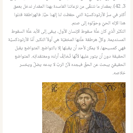
3، 42). بمقدار ما نتنقّى من نزعاتنا الفاسدة بهذا المقدار ندخل بعمق
أكثر في سرّ الأرثوذكسيّة التي حفظت لنا إلهنا حيًّا. فالهراطقة قتلوا
هذا الإله الحيّ وحوّلوه إلى صنم.
التكبّر الّذي كان علّة سقوط الإنسان الأول، يبقى إلى الأبد علّة السقوط
المستديمة. وكلّ هرطقة علّتها المخفيّة هي أولاً التكبر. أمّا الأرثوذكسيّة
فهي كمسيحها، لا يمكن لأحد أن يقبلها إلا بالتواضع. المتواضع يقبل
الحقيقة دون أن يثور عليها لأنّها تُخالِفُ آراءَه ومعتقداتِه. المتواضع
الحقيقيّ يبحث عن الحقّ فيجده لأنّ الربّ لا يدعه يضلّ ويخسر
خلاصه.