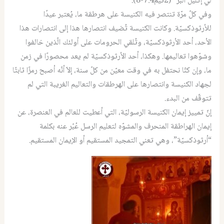
لي إكليل البرّ” (2تيم7:4-8).
وفي كلّ مرّة تنتصر فيه الكنيسة على هرطقة ما، يُعتبر عيدًا
للأرثوذكسيّة. وكانت الكنيسة تُضيف انتصارها هذا إلى انتصارات هذا
الأحد، أحد الأرثوذكسيّة، وتُلقي الحرومات على أولئك الّذين خالفوا
وشوّهوا تعاليمها. وهكذا، أحد الأرثوذكسيّة لم يعد محصورًا في زمن
ما، وإن كنّا نحتفل به في وقت معيّن من كلّ سنة، إلاّ أنّه أصبح رمزًا ثابتًا
لجهاد الكنيسة وانتصارها على الهرطقات والتعاليم الغريبة التي لم
تتوقّف من البدء.
إنّ تمييز إيمان الكنيسة الرسوليّة، التي أعطيت للعالم في العنصرة، عن
إيمان الهراطقة المنحرف والمشوّه لتعليم الرسل عُبّر عنه بكلمة
“أرثوذكسيّة”، وهي تعني التمجيد المستقيم أو الإيمان المستقيم.