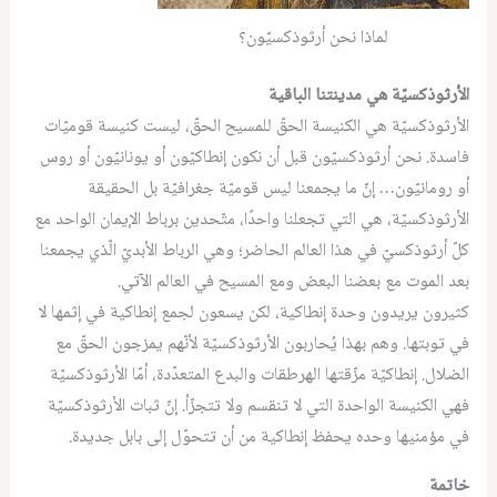
لماذا نحن أرثوذكسيّون؟
الأرثوذكسيّة هي مدينتنا الباقية
الأرثوذكسيّة هي الكنيسة الحقّ للمسيح الحقّ، ليست كنيسة قوميّات
فاسدة. نحن أرثوذكسيّون قبل أن نكون إنطاكيّون أو يونانيّون أو روس
أو رومانيّون… إنّ ما يجمعنا ليس قوميّة جغرافيّة بل الحقيقة
الأرثوذكسيّة، هي التي تجعلنا واحدًا، متّحدين برباط الإيمان الواحد مع
كلّ أرثوذكسيّ في هذا العالم الحاضر؛ وهي الرباط الأبديّ الّذي يجمعنا
بعد الموت مع بعضنا البعض ومع المسيح في العالم الآتي.
كثيرون يريدون وحدة إنطاكية، لكن يسعون لجمع إنطاكية في إثمها لا
في توبتها. وهم بهذا يُحاربون الأرثوذكسيّة لأنّهم يمزجون الحقّ مع
الضلال. إنطاكيّة مزّقتها الهرطقات والبدع المتعدّدة، أمّا الأرثوذكسيّة
فهي الكنيسة الواحدة التي لا تنقسم ولا تتجزّأ. إنّ ثبات الأرثوذكسيّة
في مؤمنيها وحده يحفظ إنطاكية من أن تتحوّل إلى بابل جديدة.
خاتمة