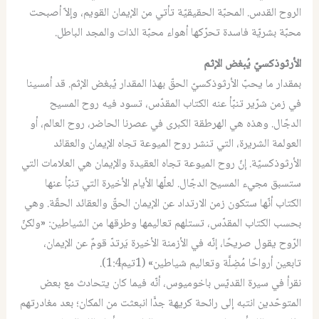
الروح القدس. المحبّة الحقيقيّة تأتي من الإيمان القويم، وإلاّ أصبحت
محبّة بشريّة فاسدة تحرّكها أهواء محبّة الذات والمجد الباطل.
الأرثوذكسيّ يُبغض الإثم
بمقدار ما يحبّ الأرثوذكسيّ الحقّ بهذا المقدار يُبغض الإثم. قد أمسينا
في زمن شرّير تنبّأ عنه الكتاب المقدّس، تسود فيه روح المسيح
الدجّال. وهذه هي الهرطقة الكبرى في عصرنا الحاضر، روح العالم، أو
العولمة الشريرة، التي تنشر روح الميوعة تجاه الإيمان والعقائد
الأرثوذكسيّة. إنّ روح الميوعة تجاه العقيدة والإيمان هي العلامات التي
ستسبق مجيء المسيح الدجّال. لعلّها الأيام الأخيرة التي تنبّأ عنها
الكتاب أنّها ستكون زمن الارتداد عن الإيمان الحقّ والعقائد الحقّة. وهي
بحسب الكتاب المقدّس، تستلهم تعاليمها وطرقها من الشياطين: «ولكنّ
الرّوح يقول صريحًا، إنّه في الأزمنة الأخيرة يَرتدّ قومٌ عن الإيمان،
تابعين أرواحًا مُضِلَّة وتعاليم شياطين» (1تيم1:4).
نقرأ في سيرة القديّس باخوميوس، أنّه فيما كان يتحادث مع بعض
المتوحّدين انتبه إلى رائحة كريهة جدًّا انبعثت من المكان؛ بعد مغادرتهم