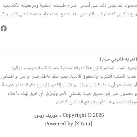
محتواه إنما يفعل ذلك على أساس احترام طبيعته العلمية ومرجعيته الأكاديمية.
ومع ذلك إن كنت ترغب بالتواصل معنا ننصح باستخدام صفحتنا على الفيسبوك.
فيس
! تنويه قانوني ملزم !
جميع المواد المنشورة في هذا الموقع محمية حماية كاملة بموجب قوانين
حماية الملكية الفكرية والحقوق الأدبية. يُمنع منعًا قاطعًا نسخ أو نقل أو اقتباس
أو إعادة نشر أي مادة، كليًا أو جزئيًا، ورقيًا أو إلكترونيًا، دون ذكر المصدر صراحةً
والحصول على إذن مسبق حيث يقتضي الأمر. ويُعرّض أي خرقٍ لهذه الأحكام
مرتكبه للمساءلة القانونية وفق القوانين النافذة.
Copyright © 2026 د.جوزيف زيتون
Powered by [Z.Fam]