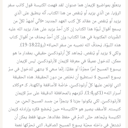
يتعلّق بمواضيع الإيمان هما صنوان. لقد فهمت الكنيسة قول كاتب سفر
الرؤيا، عن الّذي يزيد أو يُنقص من هذا الكتاب، أنّه ينطبق على الّذي
يزيد أو يُنقص من عقائد كلّ كتب العهد الجديد: «لأنّي أشهدُ لكلّ من
يسمع أقوال نُبوّة هذا الكتاب: إن كان أحدٌ يزيد على هذا، يزيد الله عليه
الضّربات المكتوبة في هذا الكتاب؛ وإن كان أحدٌ يحذف من أقوال كتاب
هذه النّبوّة، يَحذفُ الله نصيبه من سفرِ الحياة» (رؤ18:22-19).
ولكي لا يزيد أو يُنقص، يُجاهد كلّ أرثوذكسيّ حقيقي، بمقدار ما هو
ممكن، للدخول عميقًا في معرفة الإيمان الأرثوذكسيّ. ليس الإيمان
بيسوع المسيح أمرًا مجرّدًا أو عقليًّا، إنّما سعي لا ينتهي للدخول في سرّ
يسوع المسيح. لا نستطيع أن نخلص من دون الحقيقة. هذه الحقيقة
التي اؤتمن عليها كلّ أرثوذكسيّ، خاصّة الأساقفة والكهنة، كـ «وكلاء
أسرار الله» (1كور1:4)، تُلزمهم بالمحافظة الدقيقة على سرّ الإيمان
الأرثوذكسيّ، لكي يكونوا جزءًا لا يتجزّأ من جسد المسيح الحيّ، من
كنيسته. الأسقف يصير هو «الكنيسة» حين يُخضع فكره وإرادته لإيمان
الكنيسة ويُجاهد حتّى الدمّ في حفظ عقائدها. حينها فقط يمكن أن
تشتعل في داخله محبّة يسوع المسيح الصافية، التي تحرّكها نعمة