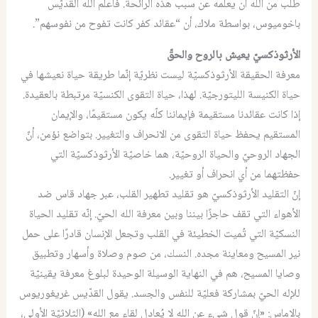
طلب من الله أن يعلمه عن سبب هذه الرائحة. فأعلم الله القديّس
باخوميوس، بواسطة ملاك، أن “عقائد كفر كانت تفوح من نفوسهم”.
الأرثوذكسيّ يعيش بالروح والحقّ
معرفة الحقيقة الأرثوذكسيّة ليست نظريّة إنّما طريقة حياة نعيشها في
حياة الكنيسة الليتورجيّة. لهذا، حياة التقوى الكنسيّة مرتبطة بالعقيدة.
إذا كانت عقائدنا مستقيمة فإيماننا كلّه يكون مستقيمًا، والإيمان
المستقيم يحفظ حياة التقوى من الانحراف والتغيير. بتواضع نؤمن، أنّ
الجهاد الروحيّ والحياة الروحيّة، هما خاصيّة الأرثوذكسيّة التي
حفظتهما من أي انحراف أو تغيير.
إنّ التقليد الأرثوذكسيّ هو تقليد تطهير القلب، عبر جهاد قاس ضد
الأهواء التي تقف حاجزًا بيننا وبين معرفة الله الحيّ. إنّه تقليد الحياة
النسكيّة التي تُميت الخطيئة في القلب وتجعل الإنسان قادرًا على حمل
نير المسيح ومعاينة مجده. النسك، من صوم وصلاة وأسهار وتطبيق
وصايا المسيح، هم في النهاية الوسيلة الوحيدة لبلوغ معرفة يقينيّة
للإله الحيّ بمشاركة فعليّة للنفس والجسد. يقول القدّيس غريغوريوس
بالاماس: «إنّ قول شيء عن الله لا يُعادل لقاء مع الله» (الثلاثيّة الأولى،