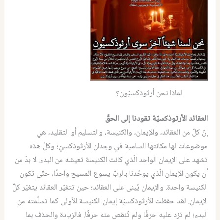
لماذا نحن أرثوذكسيّون؟
العقائد الأرثوذكسيّة تقودنا إلى الحقّ
إنّ كلّ من العقائد، والإيمان، والكنيسة، والتسليم أو التقليد، هي
موضوعات لها مكانتها السامية في وجدان الأرثوذكسيّ؛ وكلّ هذه
تشهد على الإيمان الواحد الّذي كانت الكنيسة تعيشه من البدء. لا بدّ من
أن يكون الإيمان الّذي يوحّدنا بالربّ يسوع المسيح واحدًا، حتّى تكون
الكنيسة واحدة. والإيمان يُبنى على العقائد؛ حين تتغيّر العقائد يتغيّر كلّ
الإيمان. لقد حفظت الأرثوذكسيّة إيمان الكنيسة الأولى كما تسلّمته من
البدء؛ لم تزد عليه حرفًا ولم تُنقص منه حرفًا. فالزيادة والحذف بما