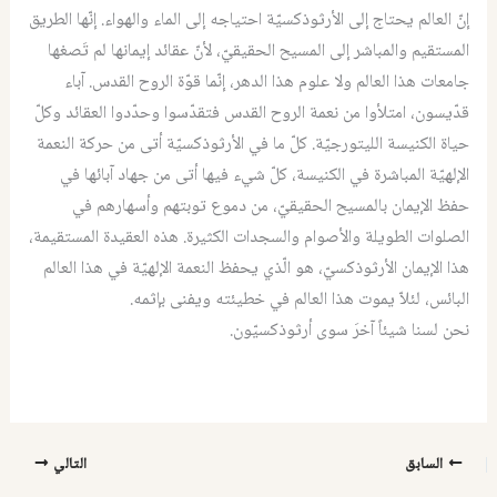
إنّ العالم يحتاج إلى الأرثوذكسيّة احتياجه إلى الماء والهواء. إنّها الطريق
المستقيم والمباشر إلى المسيح الحقيقيّ، لأنّ عقائد إيمانها لم تَصغها
جامعات هذا العالم ولا علوم هذا الدهر، إنّما قوّة الروح القدس. آباء
قدّيسون، امتلأوا من نعمة الروح القدس فتقدّسوا وحدّدوا العقائد وكلّ
حياة الكنيسة الليتورجيّة. كلّ ما في الأرثوذكسيّة أتى من حركة النعمة
الإلهيّة المباشرة في الكنيسة، كلّ شيء فيها أتى من جهاد آبائها في
حفظ الإيمان بالمسيح الحقيقيّ، من دموع توبتهم وأسهارهم في
الصلوات الطويلة والأصوام والسجدات الكثيرة. هذه العقيدة المستقيمة،
هذا الإيمان الأرثوذكسيّ، هو الّذي يحفظ النعمة الإلهيّة في هذا العالم
البائس، لئلاّ يموت هذا العالم في خطيئته ويفنى بإثمه.
نحن لسنا شيئاً آخرَ سوى أرثوذكسيّون.
السابق
التالي