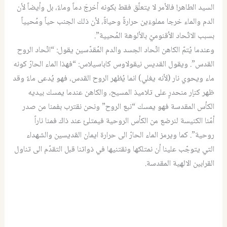
السيد الطاهر! فالأمر لا يتعلّق فقط بكونه أخرجَ دماً وماءً، بل وأيضاً لأن
الدم والماء خرجا مملوءَين حرارةً وحياةً، لأن ذلك الجنب حياً ومُحيياً
بسبب الاتّحاد الأقنوميّ بالألوهة المُحيية”.
وعندما يُتمّ الكاهن اتّحاد الجسد والدم المُقدّسين يقول: “اتّحاد الروح
القدس”. ويقول القديس نيقولاوس كاباسيلاس: “فهذا الماء الحارّ كونه
ماء ويحوي نار (لأنه يغلي) انما يُظهر الروح القدس، فهو يُدعى ماءً وقد
ظهر كناٍر منحدرٍ على تلاميذ المسيح، والكاهن عندما يمسك بيديه
الكأس المقدسة فهو يمسك “نبع الروح” ونحن نقترب بفمنا من صدر
أمّنا الكنيسة لنرضع من الكأس الروحية فيمتلئ عند ذاك فمنا ناراً
روحية”. كما ويرمز الماء الحارّ الى حرارة ايمان القديسين والشهداء
التي يتوجّب علينا أن نمتلكها ونقتنيها في ذواتنا قبل التقدّم الى تناول
القرابين الالهية المقدسة.