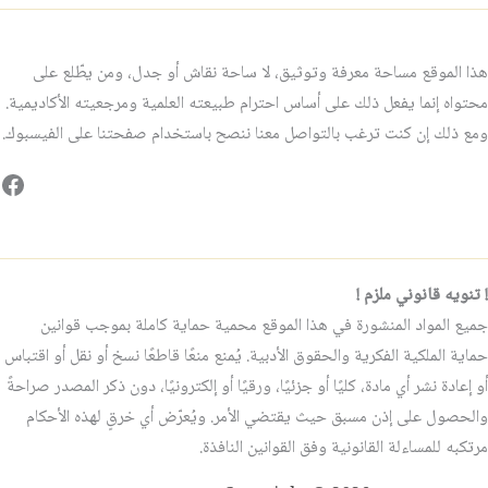
هذا الموقع مساحة معرفة وتوثيق، لا ساحة نقاش أو جدل، ومن يطّلع على
محتواه إنما يفعل ذلك على أساس احترام طبيعته العلمية ومرجعيته الأكاديمية.
ومع ذلك إن كنت ترغب بالتواصل معنا ننصح باستخدام صفحتنا على الفيسبوك.
فيس
! تنويه قانوني ملزم !
جميع المواد المنشورة في هذا الموقع محمية حماية كاملة بموجب قوانين
حماية الملكية الفكرية والحقوق الأدبية. يُمنع منعًا قاطعًا نسخ أو نقل أو اقتباس
أو إعادة نشر أي مادة، كليًا أو جزئيًا، ورقيًا أو إلكترونيًا، دون ذكر المصدر صراحةً
والحصول على إذن مسبق حيث يقتضي الأمر. ويُعرّض أي خرقٍ لهذه الأحكام
مرتكبه للمساءلة القانونية وفق القوانين النافذة.