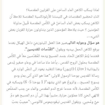
لماذا يسكب الكاهن الماء الساخن على القرابين المقدسة؟
اثناء تحضير المقدسات في كنيستنا الأرثوذكسية المقدسة نلاحظ أن
الكاهن يسكب بعض الماء الساخنّ في الكأس المقدسة قُبيلَ مناولة
المؤمنين ؟ حيث يلاحظ المؤمنون الذين يتناولون حرارة القربان بعض
الشيء….
هو سؤال وجوابه التالي
يصير هذا العمل الليتورجيّ داخل الهيكل بعدما
يرفع الكاهن الحمل بيديه ويقول:
“القُدُسات للقديسين”.
فعندما يُتمّ الكاهن اتّحاد جسد المسيح ودمه المُقدّسين معاً في الكأس
المقدسة بحلول الروح القدس ، يأخذ ماءً ساخنا في وعاءٍ صغير يُدعى
باليونانية ( ζέον ) (الزيون) وهذ
ا التقليد يعود الى النصّ الوارد في
رسالة القديس يوحنا الرسول الاولى: “هذا هو الذي أتى بماءٍ ودمٍ
يسوع المسيح… والروحُ هو الذي يشهد”( 1 يوحنا 5- 6) ويسكبه في
الكأس المقدسة، لأنه عندما خرج الدم المقدس والماء من جنب المخلّص
الالهي الحيّ كانا مملؤين حرارة، مشيراً بهذا الى أن دم المسيح هو دمٌ
حيٌّ ومُحيي.. ويقول القديس نيقوديموس الآثوسي :”عجيبٌ جنبُ