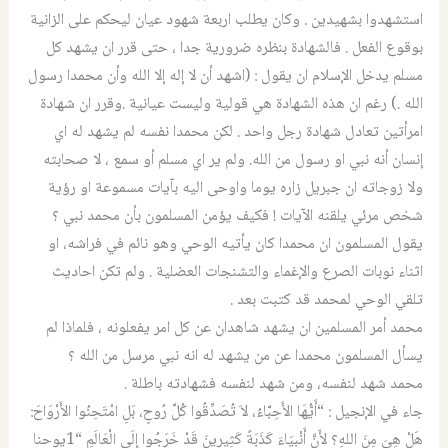
استشهدوا بشهيدين . وكان يطلب اربعة شهود عيان ليحكم على الزانية
بوقوع الفعل . فالشهادة بنظره ضرورية جدا ، حتى قرر ان يشهد كل
مسلم يدخل الإسلام ان يقول : (اشهد أن لا إله إلا الله وأن محمدا رسول
الله .) رغم ان هذه الشهادة هي قولية وليست عيانية .وقرر ان شهادة
امرأتين تعادل شهادة رجل واحد . لكن محمدا نفسه لم يشهد له اي
إنسان أنه نبي او رسول من الله. ولم ير اي مسلم أو سمع ، لا صحابته
ولا زوجاته ان جبريل زاره يوما واوحى اليه بآيات مسموعة او رؤية
شخص مرئي يلقنه الآيات ! فكيف يؤمن المسلمون بأن محمد نبي ؟
يقول المسلمون ان محمدا كان يأتيه الوحي وهو نائم في فراشه، او
اثناء نوبات الصرع والإغماء والتشنجات العضلية . ولم تكن احاديث
تلقي الوحي لمحمد قد كتبت بعد .
محمد أمر المسلمين ان يشهد شاهدان عن كل امر يفعلونه ، فلماذا لم
يسأل المسلمون محمدا عن من يشهد له انه نبي مرسل من الله ؟
محمد شهد لنفسه، ومن شهد لنفسه فشهادته باطلة .
جاء في الإنجيل : “أَيُّهَا الأَحِبَّاءُ، لاَ تُصَدِّقُوا كُلَّ رُوحٍ، بَلِ امْتَحِنُوا الأَرْوَاحَ:
هَلْ هِيَ مِنَ اللهِ؟ لأَنَّ أَنْبِيَاءَ كَذَبَةً كَثِيرِينَ قَدْ خَرَجُوا إِلَى الْعَالَمِ “1يوحنا