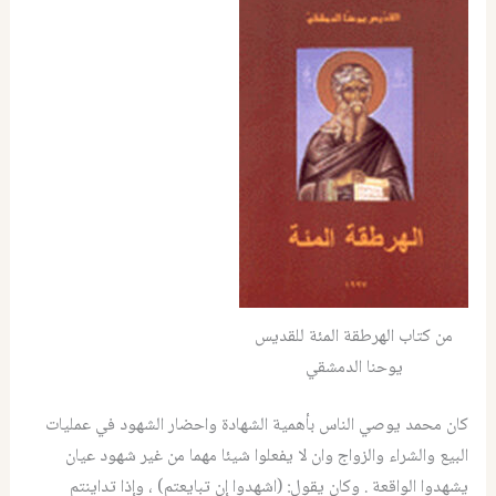
من كتاب الهرطقة المئة للقديس
يوحنا الدمشقي
كان محمد يوصي الناس بأهمية الشهادة واحضار الشهود في عمليات
البيع والشراء والزواج وان لا يفعلوا شيئا مهما من غير شهود عيان
يشهدوا الواقعة . وكان يقول: (اشهدوا إن تبايعتم) ، وإذا تداينتم