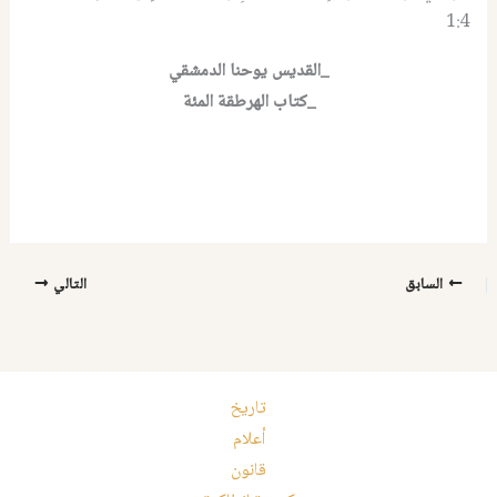
1:4
_القديس يوحنا الدمشقي
_كتاب الهرطقة المئة
السابق
التالي
تاريخ
أعلام
قانون