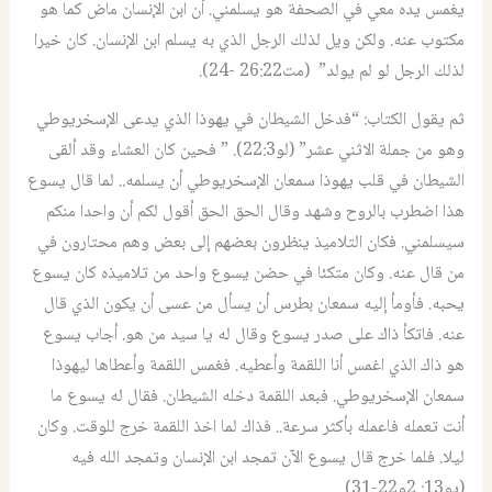
يغمس يده معي في الصحفة هو يسلمني. أن ابن الإنسان ماض كما هو
مكتوب عنه. ولكن ويل لذلك الرجل الذي به يسلم ابن الإنسان. كان خيرا
لذلك الرجل لو لم يولد” (مت26:22 -24).
ثم يقول الكتاب: “فدخل الشيطان في يهوذا الذي يدعى الإسخريوطي
وهو من جملة الاثني عشر” (لو22:3). ” فحين كان العشاء وقد ألقى
الشيطان في قلب يهوذا سمعان الإسخريوطي أن يسلمه.. لما قال يسوع
هذا اضطرب بالروح وشهد وقال الحق الحق أقول لكم أن واحدا منكم
سيسلمني. فكان التلاميذ ينظرون بعضهم إلى بعض وهم محتارون في
من قال عنه. وكان متكئا في حضن يسوع واحد من تلاميذه كان يسوع
يحبه. فأومأ إليه سمعان بطرس أن يسأل من عسى أن يكون الذي قال
عنه. فاتكأ ذاك على صدر يسوع وقال له يا سيد من هو. أجاب يسوع
هو ذاك الذي اغمس أنا اللقمة وأعطيه. فغمس اللقمة وأعطاها ليهوذا
سمعان الإسخريوطي. فبعد اللقمة دخله الشيطان. فقال له يسوع ما
أنت تعمله فاعمله بأكثر سرعة.. فذاك لما اخذ اللقمة خرج للوقت. وكان
ليلا. فلما خرج قال يسوع الآن تمجد ابن الإنسان وتمجد الله فيه
(يو13: 2و22-31).