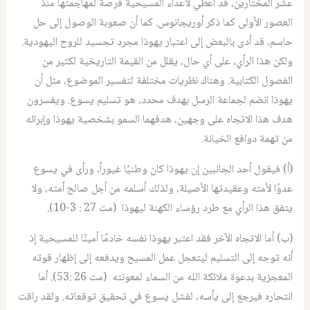
عشر المختارين، قد أعطي لأعداء المسيحية فرصة لمهاجمتها منذ
العصور الأولى كما ذكر أوريجانوس. كما أن صعوبة الوصول إلى حل
حاسم، قد أدى بالبعض إلى اعتبار يهوذا مجرد تجسيد للروح اليهودية.
ولكن هذا الرأي، على أي حال، يقلل من القيمة التاريخية لكثير من
الفصول الكتابية. وهناك نظريات مختلفة لتفسير الموضوع، مثل أن
يهوذا انضم لجماعة الرسل بهدف محدد، هو تسليم يسوع. ويفسرون
هدف هذا الاتجاه على وجهين، هدفهما السمو بشخصية يهوذا وإبرائه
من تهمة دوافع الخيانة.
(أ) فيقول أحد الجانبين إن يهوذا كان وطنيًا غيوراً، ورأى في يسوع
عدوًا لأمته وعقيدتها الأصيلة، ولذلك أسلمه من أجل صالح أمته، ولا
يتفق هذا الرأي مع طرد رؤساء الكهنة ليهوذا (مت 27 : 3-10).
(ب) أما الاتجاه الآخر فقد اعتبر يهوذا نفسه خادمًا أمينًا للمسيحية إذ
أنه توجه إلى التسليم ليتعجل عمل المسيح ويدفعه إلى إظهار قوته
المعجزية بدعوة ملائكة الله من السماء لمعونته (مت 26 :53). أما
انتحاره فيرجع إلى يأسه، لفشل يسوع في تحقيق توقعاته. ولقد راقت