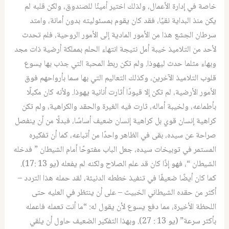
خاصة في إدارة الأعمال، ولذلك اختير أمينًا للصندوق، ولكن قلبه لم
يكن منذ البداية نقيًا، فقد كان يقوم بمسئوليته بدون أمانة، وامتد
سرطان الجشع هذا من الأمور المادية إلى الأمور الروحية، فلم تحدث
لأحد من التلاميذ خيبة أمل نتيجة انتهاء الحلم بمملكة أرضية ذات مجد
وبهاء مثلما حدث ليهوذا. ولم تكن ربط المحبة التي جذب بها يسوع
قلوب التلاميذ الآخرين، وكذلك التعاليم التي بها سما بأرواحهم فوق
الأمور الأرضية، لم تكن إلا قيودًا أثارت أنانية يهوذا. ولأنه كان مكبلًا
بأطماعه، ولخيبة أماله، ثارت فيه الغيرة والحقد والكراهية، ولم تكن
كراهية إنسان قوي بل كراهية إنسان ضعيف أساسًا، فبدلًا من أن ينفصل
صراحة عن سيده، بقى في الظاهر واحدًا من أتباعه، كما أن تفكيره
المستمر في توبيخات سيده، جعل الباب مفتوحًا أمام الشيطان ” فدخله
الشيطان “، فهو إذًا كان قد علم الصلاح ولكنه لم يفعله (يو 13 :17).
كما كان أيضًا ضعيفًا في تنفيذ خططه الدنيئة، لقد حمله هذا التردد –
أكثر من حقده الشيطاني الخبيث – على أن ينتظر في العليه حتى
اللحظة الأخيرة، مما دفع يسوع لأن يقول له: “ما أنت تعمله فاعمله
بأكثر سرعة” (يو 13 : 27). وبهذا التفكير الضعيف حاول أن يلقي