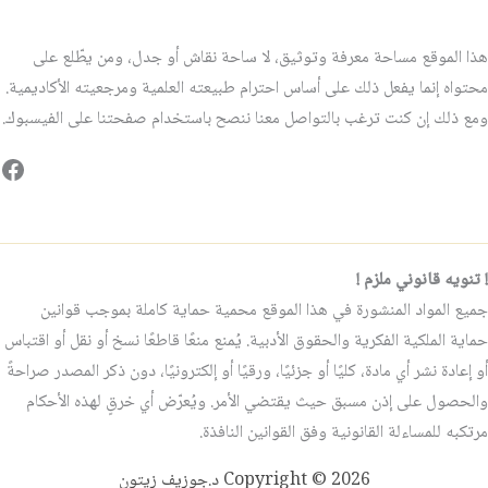
هذا الموقع مساحة معرفة وتوثيق، لا ساحة نقاش أو جدل، ومن يطّلع على
محتواه إنما يفعل ذلك على أساس احترام طبيعته العلمية ومرجعيته الأكاديمية.
ومع ذلك إن كنت ترغب بالتواصل معنا ننصح باستخدام صفحتنا على الفيسبوك.
فيس
! تنويه قانوني ملزم !
جميع المواد المنشورة في هذا الموقع محمية حماية كاملة بموجب قوانين
حماية الملكية الفكرية والحقوق الأدبية. يُمنع منعًا قاطعًا نسخ أو نقل أو اقتباس
أو إعادة نشر أي مادة، كليًا أو جزئيًا، ورقيًا أو إلكترونيًا، دون ذكر المصدر صراحةً
والحصول على إذن مسبق حيث يقتضي الأمر. ويُعرّض أي خرقٍ لهذه الأحكام
مرتكبه للمساءلة القانونية وفق القوانين النافذة.
Copyright © 2026 د.جوزيف زيتون