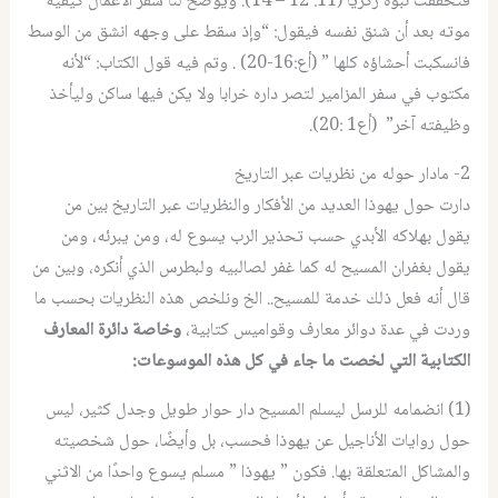
فتحققت نبوة زكريا (11: 12 – 14). ويوضح لنا سفر الأعمال كيفية
موته بعد أن شنق نفسه فيقول: “وإذ سقط على وجهه انشق من الوسط
فانسكبت أحشاؤه كلها ” (أع:16-20) . وتم فيه قول الكتاب: “لأنه
مكتوب في سفر المزامير لتصر داره خرابا ولا يكن فيها ساكن وليأخذ
وظيفته آخر” (أع1 :20).
2- مادار حوله من نظريات عبر التاريخ
دارت حول يهوذا العديد من الأفكار والنظريات عبر التاريخ بين من
يقول بهلاكه الأبدي حسب تحذير الرب يسوع له، ومن يبرئه، ومن
يقول بغفران المسيح له كما غفر لصالبيه ولبطرس الذي أنكره، وبين من
قال أنه فعل ذلك خدمة للمسيح.. الخ ونلخص هذه النظريات بحسب ما
وردت في عدة دوائر معارف وقواميس كتابية،
وخاصة دائرة المعارف
الكتابية التي لخصت ما جاء في كل هذه الموسوعات:
(1) انضمامه للرسل ليسلم المسيح
دار حوار طويل وجدل كثير، ليس
حول روايات الأناجيل عن يهوذا فحسب، بل وأيضًا، حول شخصيته
والمشاكل المتعلقة بها. فكون ” يهوذا ” مسلم يسوع واحدًا من الاثني