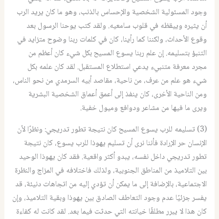
وجود المسئولية الشخصية والإحساس بالذنب، وهو ما كان يريد الرب
أن يثيره وييقظه في قلوب سامعيه. ولقد كتب يوحنا الرسول بعد
وقوع الأحداث، ولكننا كما رأينا، كان في كلمات ربنا وضوح متزايد في
التنبؤ بتسليمه. إن علم ربنا يسوع المسيح بكل شيء كان أعظم من
مجرد معرفة متنبيء يدعي استطلاع المستقبل. لقد كان علمه بكل
شيء هو علم من عرف، من ناحية، مقاصد أبيه السرمدي من نحو الناس،
ومن الناحية الأخرى، كان ينفذ إلى أعمق أعماق الشخصية البشرية
ويرى ما فيها من مشاعر ودوافع وميول خفية.
(3) تسليمه للرب يسوع المسيح كان نتيجة تطور تدريجي: ونظرًا لأن
الإنسان حر الإرادة فأننا نرى أن تسليم يهوذا للرب يسوع، كان نتيجة
تطور تدريجي داخل نفسه، يبدو أكثر واقعية. فقد كان يهوذا الوحيد
بين التلاميذ من المناطق الجنوبية، ولذلك فاختلافه في المزاج والنظرة
الاجتماعية، بالإضافة إلى ما يمكن أن تؤدي إليه من اتجاهات دنيئة، قد
يفسر جزئيًا عدم وجود التعاطف الصادق بين يهوذا وبقية التلاميذ، وإن
كان هذا لا يبرر مطلقًا خيانته التي حدثت فيما بعد. لقد كانت له كفاءة