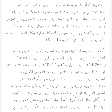
للصندوق: “فأخذت مريم منا من طيب ناردين خالص كثير الثمن
ودهنت قدمي يسوع ومسحت قدميه بشعرها. فامتلأ البيت من رائحة
الطيب. فقال واحد من تلاميذه وهو يهوذا سمعان الإسخريوطي المزمع
أن يسلمه لماذا لم يبع هذا الطيب بثلاث مئة دينار ويعط للفقراء. قال
هذا ليس لأنه كان يبالي بالفقراء بل لأنه كان سارقا وكان الصندوق عنده
وكان يحمل ما يلقى فيه ” ( يو 12 : 4-6).
وأنه تأمر مع رؤساء الكهنة وباع لهم المسيح: “حينئذ ذهب واحد من
الاثني عشر الذي يدعى يهوذا الإسخريوطي إلى رؤساء الكهنة ”
(مت26 :14). ” ليسلمه إليهم” (مز 14 : 10) . وأثناء العشاء كشف عنه
الرب بشكل غير مباشر لكل التلاميذ، وحذره التحذير الأخير بأنه،
المسيح، سيسلم ويصلب سواء قام هو بتسليمه أم لا، فهذا هو ما
حتمته المشورة الإلهية وما هو مكتوب في كتب الأنبياء، كما حذره من
المصير الذي ينتظره في حالة قيامه بتسليم الرب وخيانته له: “وفيما
هم يأكلون قال الحق أقول لكم أن واحدًا منكم يسلمني. فحزنوا جدا
وابتدأ كل واحد منهم يقول له هل أنا هو يا رب. فأجاب وقال. الذي