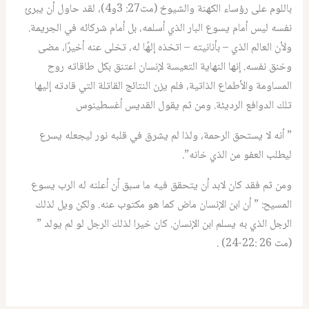
باللوم على رؤساء الكهنة والشيوخ (مت27: 3و4)، لقد حاول أن يبرئ
نفسه ليس أمام يسوع البار الذي أسلمه، بل أمام شركائه في الجريمة.
ولأن العالم الذي – بأنانيته – اتخذه إلهًا له، تخلى عنه أخيرًا، مضى
وخنق نفسه. إنها النهاية التعيسة لإنسان اعتنق بكل طاقاته روح
المساومة والأطماع الذاتية، فلم يزن النتائج القاتلة التي قادته إليها
تلك الدوافع الرديئة. ومن ثم يقول القديس أغسطينوس
” أنه لا يستحق الرحمة، ولذا لم يشرق في قلبه نور ليجعله يسرع
ليطلب العفو من الذي خانه”.
ومن ثم فقد كان لابد أن يتحقق فيه ما سبق أن أعلنه له الرب يسوع
المسيح: ” أن ابن الإنسان ماض كما هو مكتوب عنه. ولكن ويل لذلك
الرجل الذي به يسلم ابن الإنسان. كان خيرا لذلك الرجل لو لم يولد ”
(مت 26 :22-24) .