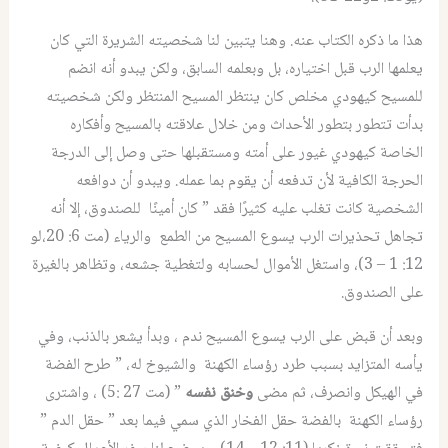
هذا ما ذكره الكتاب عنه. وهنا يتبين لنا شخصيته الشريرة التي كان
يعلمها الرب قبل اختياره، بل وبعلمه السابق، ولكن يبدو أنه انضم
للمسيح كيهودي مخلص كان ينتظر المسيح المنتظر ولكن شخصيته
بدأت تتطور بتطور الأحداث ومن خلال علاقته بالمسيح وأفكاره
الخاصة كيهودي غيور على أمته ومستقبلها حتى وصل إلى الدرجة
الحرجة الكافية لأن تدفعه أن يقوم بما عمله. ويبدو أن دوافعه
الشخصية كانت تغلب عليه كثيرًا فقد ” كان أمينًا للصندوق، إلا أنه
تجاهل تحذيرات الرب يسوع المسيح من الطمع والرياء (مت 6: 20،لو
12: 1 – 3)، واستغل الأموال لحسابه ولتغطية جشعه، وتظاهر بالغيرة
على الصندوق.
وبعد أن قبض على الرب يسوع المسيح ندم ، وبدأ يشعر بالذنب، وفي
يأسه المتزايد بسبب طرد رؤساء الكهنة والشيوخ له، ” طرح الفضة
في الهيكل وانصرف، ثم مضى
وخنق نفسه
” (مت 27 :5) ، واشترى
رؤساء الكهنة بالفضة حقل الفخار الذي سمي فيما بعد ” حقل الدم ”