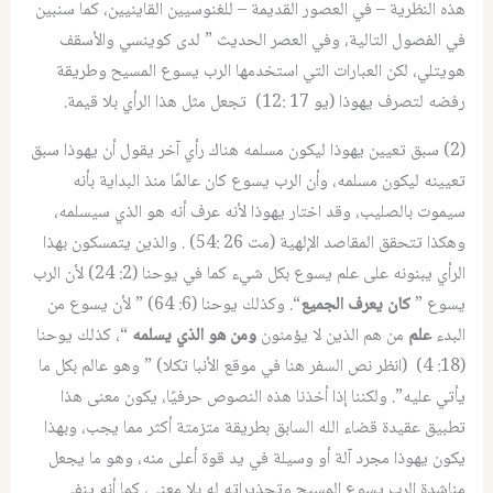
هذه النظرية – في العصور القديمة – للغنوسيين القاينيين، كما سنبين
في الفصول التالية، وفي العصر الحديث ” لدى كوينسي والأسقف
هويتلي، لكن العبارات التي استخدمها الرب يسوع المسيح وطريقة
رفضه لتصرف يهوذا (يو 17 :12) تجعل مثل هذا الرأي بلا قيمة.
(2) سبق تعيين يهوذا ليكون مسلمه هناك رأي آخر يقول أن يهوذا سبق
تعيينه ليكون مسلمه، وأن الرب يسوع كان عالمًا منذ البداية بأنه
سيموت بالصليب، وقد اختار يهوذا لأنه عرف أنه هو الذي سيسلمه،
وهكذا تتحقق المقاصد الإلهية (مت 26 :54) . والذين يتمسكون بهذا
الرأي يبنونه على علم يسوع بكل شيء كما في يوحنا (2: 24) لأن الرب
يسوع ”
كان يعرف الجميع
“. وكذلك يوحنا (6: 64) ” لأن يسوع من
البدء
علم
من هم الذين لا يؤمنون
ومن هو الذي يسلمه
“، كذلك يوحنا
(18: 4) (انظر نص السفر هنا في موقع الأنبا تكلا) ” وهو عالم بكل ما
يأتي عليه”. ولكننا إذا أخذنا هذه النصوص حرفيًا، يكون معنى هذا
تطبيق عقيدة قضاء الله السابق بطريقة متزمتة أكثر مما يجب، وبهذا
يكون يهوذا مجرد آلة أو وسيلة في يد قوة أعلى منه، وهو ما يجعل
مناشدة الرب يسوع المسيح وتحذيراته له بلا معنى، كما أنه ينفي