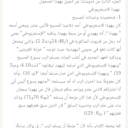
الجزء الثالث من تدوينتنا عن انجيل يهوذا المنحول
يهوذا الاسخريوطي
1- شخصيته وخيانته للمسيح
كان يهوذا الاسخريوطي أحد تلاميذ المسيح الأثنى عشر، ويعني أسمه
” يهوذا “، أنه يهودي أو من سبط يهوذا، ولقبه “الإسخريوطي” يعني
أنه رجل من قريوت المذكورة في (ار48: 24و؛عا2: 2)، والتي يحتمل
أنها كانت تقع في جنوبي اليهودية حيث توجد ” خرابة القريتين”.
ويذكره العهد الجديد في أغلب المرات بمسلم الرب يسوع المسيح:
“ويهوذا الإسخريوطي الذي اسلمه لليهود ليقتلوه ” (مت10: 4؛ ومر3:
19). ” ويهوذا الإسخريوطي الذي صار مسلما أيضا “(لو: 16) . وأنه
كان معروفًا منذ اختيار الرب له أنه سيسلمه: “أجابهم يسوع أليس أني
أنا اخترتكم الاثني عشر وواحد منكم شيطان قال عن يهوذا سمعان
الإسخريوطي. لأن هذا كان مزمعا أن يسلمه ” (يو6: 70و71). وذلك
بناء على علم الرب وتدبيره السابق ” لان الذين سبق فعرفهم سبق
فعيّنهم ” ( رو8 : 29)).
كما يصفه الكتاب بأنه كان ” مزمعًا أن يسلم الرب “، بل وكان سارقًا